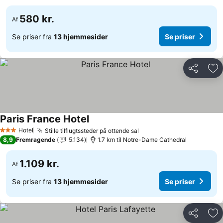
580 kr.
Af
Se priser fra
13 hjemmesider
Se priser
Del
Føj
Paris France Hotel
Se priser
Hotel
Stille tilflugtssteder på ottende sal
Se priser
3 Stjerner
8,9
Fremragende
5.134
1.7 km til Notre-Dame Cathedral
1.109 kr.
Af
Se priser fra
13 hjemmesider
Se priser
Del
Føj