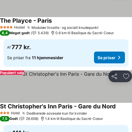
The Playce - Paris
Se priser
Hostel
Modulær livsstils- og socialt knudepunkt
Se priser
4 Stjerner
8,4
Meget godt
5.439
0.6 km til Basilique du Sacré-Coeur
777 kr.
Af
Se priser fra
11 hjemmesider
Se priser
Populært valg
Del
Føj
St Christopher's Inn Paris - Gare du Nord
Se pris
Hotel
Dedikerede sovesale kun for kvinder
Se priser
3 Stjerner
7,5
Godt
26.658
1.4 km til Basilique du Sacré-Coeur