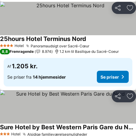
Del
Føj
25hours Hotel Terminus Nord
Se priser
Hotel
Panoramaudsigt over Sacré-Cœur
Se priser
4 Stjerner
8,8
Fremragende
8.974
1.2 km til Basilique du Sacré-Coeur
1.205 kr.
Af
Se priser fra
14 hjemmesider
Se priser
Del
Føj
Sure Hotel by Best Western Paris Gare du Nord
Se priser
Hotel
Alsidige familieværelsesmuligheder
Se priser