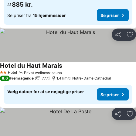
885 kr.
Af
Se priser fra
15 hjemmesider
Se priser
Del
Føj
Hotel du Haut Marais
Se priser
Hotel
Privat wellness-sauna
Se priser
2 Stjerner
8,6
Fremragende
777
1.4 km til Notre-Dame Cathedral
Vælg datoer for at se nøjagtige priser
Se priser
Del
Føj