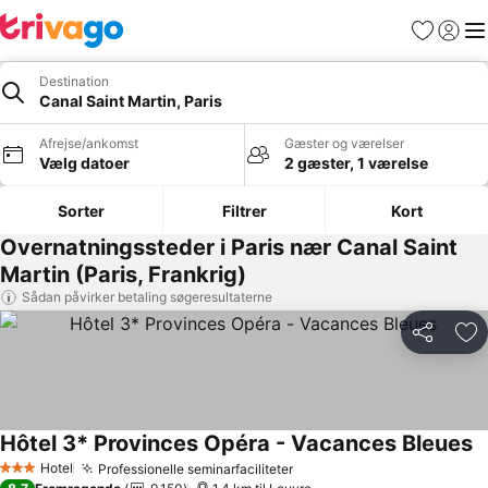
Favoritter
Log ind
Me
Destination
Canal Saint Martin, Paris
Afrejse/ankomst
Gæster og værelser
Vælg datoer
2 gæster, 1 værelse
Sorter
Filtrer
Kort
Overnatningssteder i Paris nær Canal Saint
Martin (Paris, Frankrig)
Sådan påvirker betaling søgeresultaterne
Del
Føj
Hôtel 3* Provinces Opéra - Vacances Bleues
Se
Hotel
Professionelle seminarfaciliteter
Se priser
3 Stjerner