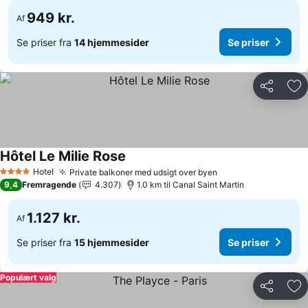
949 kr.
Af
Se priser fra
14 hjemmesider
Se priser
Del
Føj
Hôtel Le Milie Rose
Se priser
Hotel
Private balkoner med udsigt over byen
Se priser
4 Stjerner
9,4
Fremragende
4.307
1.0 km til Canal Saint Martin
1.127 kr.
Af
Se priser fra
15 hjemmesider
Se priser
Populært valg
Del
Føj