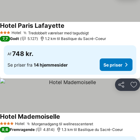
Hotel Paris Lafayette
Se priser
Hotel
Tredobbelt værelser med tagudsigt
Se priser
3 Stjerner
7,7
Godt
5.127
1.2 km til Basilique du Sacré-Coeur
748 kr.
Af
Se priser fra
14 hjemmesider
Se priser
Del
Føj
Hotel Mademoiselle
Se priser
Hotel
Morgenadgang til wellnesscenteret
Se priser
4 Stjerner
8,6
Fremragende
4.814
1.3 km til Basilique du Sacré-Coeur