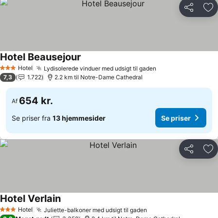
Del
Føj
Hotel Beausejour
Se priser
Hotel
Lydisolerede vinduer med udsigt til gaden
Se priser
3 Stjerner
7,3
1.722
2.2 km til Notre-Dame Cathedral
654 kr.
Af
Se priser fra
13 hjemmesider
Se priser
Del
Føj
Hotel Verlain
Se priser
Hotel
Juliette-balkoner med udsigt til gaden
Se priser
3 Stjerner