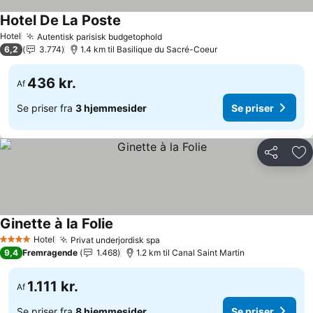
Hotel De La Poste
Se priser
Hotel
Autentisk parisisk budgetophold
Se priser
6,2
3.774
1.4 km til Basilique du Sacré-Coeur
436 kr.
Af
Se priser fra
3 hjemmesider
Se priser
Del
Føj
Ginette à la Folie
Se priser
Hotel
Privat underjordisk spa
Se priser
4 Stjerner
9,4
Fremragende
1.468
1.2 km til Canal Saint Martin
1.111 kr.
Af
Se priser fra
8 hjemmesider
Se priser