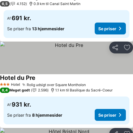
3 Stjerner
6,5
4.152
0.9 km til Canal Saint Martin
691 kr.
Af
Se priser fra
13 hjemmesider
Se priser
Del
Føj
Hotel du Pre
Se priser
Hotel
Rolig udsigt over Square Montholon
Se priser
3 Stjerner
8,4
Meget godt
2.596
1.1 km til Basilique du Sacré-Coeur
931 kr.
Af
Se priser fra
8 hjemmesider
Se priser