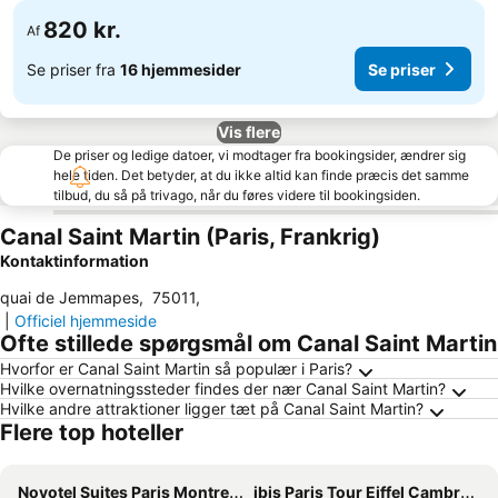
820 kr.
Af
Se priser fra
16 hjemmesider
Se priser
Vis flere
De priser og ledige datoer, vi modtager fra bookingsider, ændrer sig
hele tiden. Det betyder, at du ikke altid kan finde præcis det samme
tilbud, du så på trivago, når du føres videre til bookingsiden.
Canal Saint Martin (Paris, Frankrig)
Kontaktinformation
quai de Jemmapes
,
75011
,
|
Officiel hjemmeside
Ofte stillede spørgsmål om Canal Saint Martin
Hvorfor er Canal Saint Martin så populær i Paris?
Hvilke overnatningssteder findes der nær Canal Saint Martin?
Hvilke andre attraktioner ligger tæt på Canal Saint Martin?
Flere top hoteller
Novotel Suites Paris Montreuil Vincennes
ibis Paris Tour Eiffel Cambronne 15ème