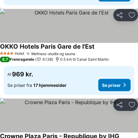
Del
Føj
OKKO Hotels Paris Gare de l'Est
Se priser
Hotel
Wellness-studie og sauna
Se priser
4 Stjerner
8,7
Fremragende
6.138
0.5 km til Canal Saint Martin
969 kr.
Af
Se priser fra
17 hjemmesider
Se priser
Del
Føj
Crowne Plaza Paris - Republique by IHG