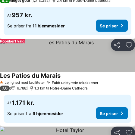
8,2
Meget godt
3.352
2.4 km til Notre-Dame Cathedral
957 kr.
Af
Se priser fra
11 hjemmesider
Se priser
Populært valg
Del
Føj
Les Patios du Marais
Se priser
Lejlighed med faciliteter
Fuldt udstyrede tekøkkener
Se priser
1 Stjerner
7,0
6.788
1.3 km til Notre-Dame Cathedral
1.171 kr.
Af
Se priser fra
9 hjemmesider
Se priser