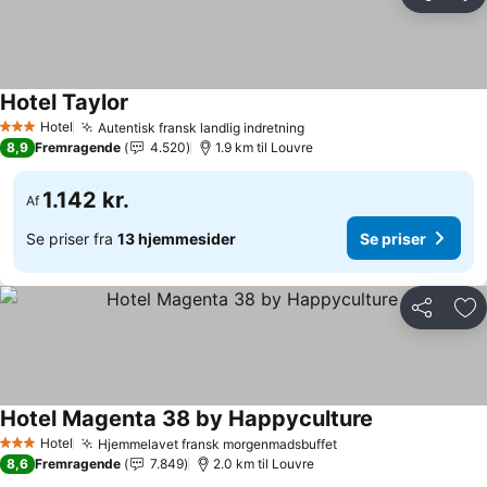
Del
Føj
Hotel Taylor
Se priser
Hotel
Autentisk fransk landlig indretning
Se priser
3 Stjerner
8,9
Fremragende
4.520
1.9 km til Louvre
1.142 kr.
Af
Se priser fra
13 hjemmesider
Se priser
Del
Føj
Hotel Magenta 38 by Happyculture
Se priser
Hotel
Hjemmelavet fransk morgenmadsbuffet
Se priser
3 Stjerner
8,6
Fremragende
7.849
2.0 km til Louvre