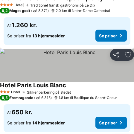
Se prise
Hotel
Traditionel fransk gastronomi på Le Dix
Se priser
4 Stjerner
8,2
Meget godt
8.371
2.0 km til Notre-Dame Cathedral
1.260 kr.
Af
Se priser fra
13 hjemmesider
Se priser
Del
Føj
Hotel Paris Louis Blanc
Se priser
Hotel
Sikker parkering på stedet
Se priser
3 Stjerner
8,5
Fremragende
6.315
1.8 km til Basilique du Sacré-Coeur
650 kr.
Af
Se priser fra
14 hjemmesider
Se priser