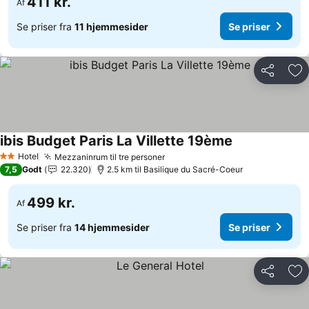
411 kr.
Af
Se priser fra
11 hjemmesider
Se priser
Del
Føj
ibis Budget Paris La Villette 19ème
Se priser
Hotel
Mezzaninrum til tre personer
Se priser
2 Stjerner
7,5
Godt
22.320
2.5 km til Basilique du Sacré-Coeur
499 kr.
Af
Se priser fra
14 hjemmesider
Se priser
Del
Føj