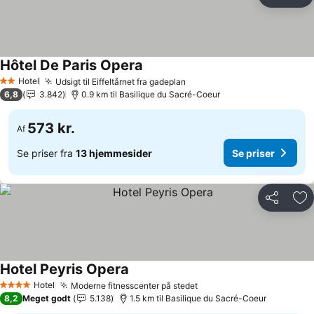
Del
Føj
Hôtel De Paris Opera
Se priser
Hotel
Udsigt til Eiffeltårnet fra gadeplan
Se priser
2 Stjerner
6,8
3.842
0.9 km til Basilique du Sacré-Coeur
573 kr.
Af
Se priser fra
13 hjemmesider
Se priser
Del
Føj
Hotel Peyris Opera
Se priser
Hotel
Moderne fitnesscenter på stedet
Se priser
4 Stjerner
8,2
Meget godt
5.138
1.5 km til Basilique du Sacré-Coeur