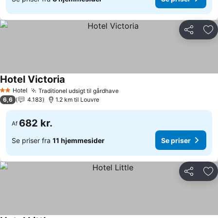
Del
Føj
Hotel Victoria
Se priser
Hotel
Traditionel udsigt til gårdhave
Se priser
2 Stjerner
6,6
4.183
1.2 km til Louvre
682 kr.
Af
Se priser fra
11 hjemmesider
Se priser
Del
Føj