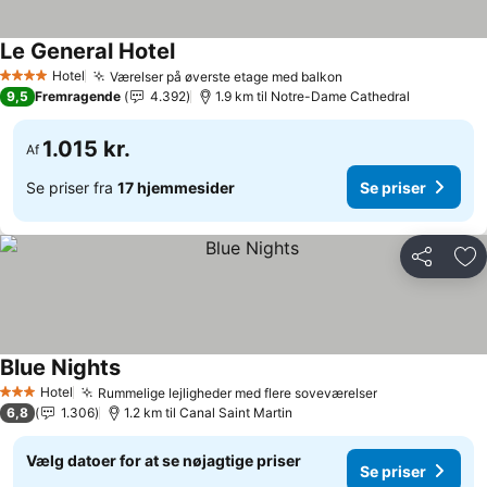
Le General Hotel
Se priser
Hotel
Værelser på øverste etage med balkon
Se priser
4 Stjerner
9,5
Fremragende
4.392
1.9 km til Notre-Dame Cathedral
1.015 kr.
Af
Se priser fra
17 hjemmesider
Se priser
Del
Føj
Blue Nights
Se priser
Hotel
Rummelige lejligheder med flere soveværelser
Se priser
3 Stjerner
6,8
1.306
1.2 km til Canal Saint Martin
Vælg datoer for at se nøjagtige priser
Se priser