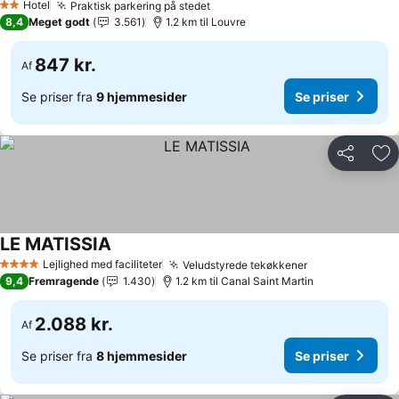
Hotel
Praktisk parkering på stedet
Se priser
2 Stjerner
8,4
Meget godt
3.561
1.2 km til Louvre
847 kr.
Af
Se priser fra
9 hjemmesider
Se priser
Del
Føj
LE MATISSIA
Se priser
Lejlighed med faciliteter
Veludstyrede tekøkkener
Se priser
4 Stjerner
9,4
Fremragende
1.430
1.2 km til Canal Saint Martin
2.088 kr.
Af
Se priser fra
8 hjemmesider
Se priser