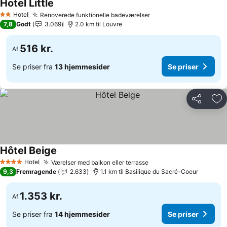
Hotel Little
Se priser
Hotel
Renoverede funktionelle badeværelser
Se priser
2 Stjerner
7,8
Godt
3.069
2.0 km til Louvre
516 kr.
Af
Se priser fra
13 hjemmesider
Se priser
Del
Føj
Hôtel Beige
Se priser
Hotel
Værelser med balkon eller terrasse
Se priser
4 Stjerner
9,3
Fremragende
2.633
1.1 km til Basilique du Sacré-Coeur
1.353 kr.
Af
Se priser fra
14 hjemmesider
Se priser