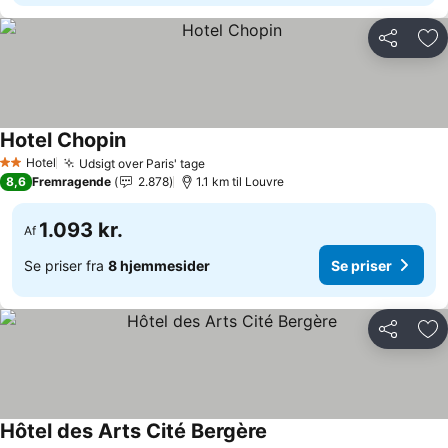
Del
Føj
Hotel Chopin
Se priser
Hotel
Udsigt over Paris' tage
Se priser
2 Stjerner
8,6
Fremragende
2.878
1.1 km til Louvre
1.093 kr.
Af
Se priser fra
8 hjemmesider
Se priser
Del
Føj
Hôtel des Arts Cité Bergère
Se priser