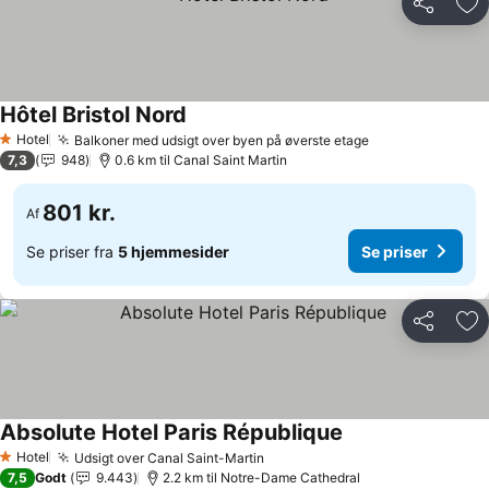
Del
Føj
Hôtel Bristol Nord
Se priser
Hotel
Balkoner med udsigt over byen på øverste etage
Se priser
1 Stjerner
7,3
948
0.6 km til Canal Saint Martin
801 kr.
Af
Se priser fra
5 hjemmesider
Se priser
Del
Føj
Absolute Hotel Paris République
Se priser
Hotel
Udsigt over Canal Saint-Martin
Se priser
1 Stjerner
7,5
Godt
9.443
2.2 km til Notre-Dame Cathedral