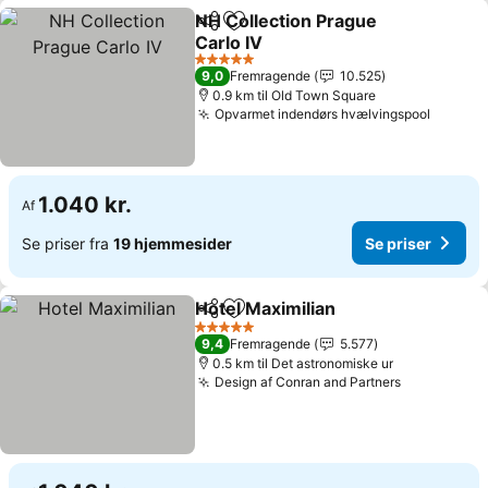
NH Collection Prague
Del
Føj til favoritter
Carlo IV
Se priser
5 Stjerner
9,0
Fremragende
10.525
0.9 km til Old Town Square
Opvarmet indendørs hvælvingspool
Se pris
1.040 kr.
Af
Se priser fra
19 hjemmesider
Se priser
Hotel Maximilian
Del
Føj til favoritter
Se priser
5 Stjerner
9,4
Fremragende
5.577
0.5 km til Det astronomiske ur
Design af Conran and Partners
Se priser