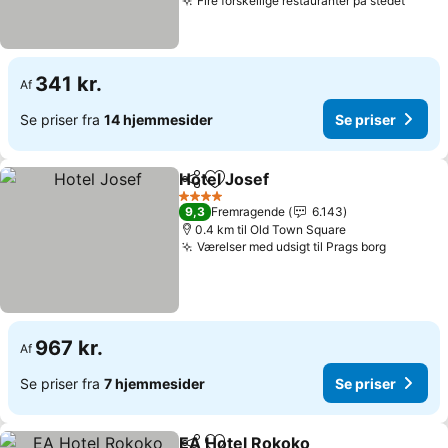
Fire forskellige restauranter på stedet
Se pr
341 kr.
Af
Se priser fra
14 hjemmesider
Se priser
Hotel Josef
Del
Føj til favoritter
Se priser
4 Stjerner
9,3
Fremragende
6.143
0.4 km til Old Town Square
Værelser med udsigt til Prags borg
Se prise
967 kr.
Af
Se priser fra
7 hjemmesider
Se priser
EA Hotel Rokoko