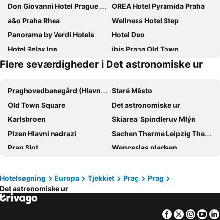
Don Giovanni Hotel Prague - Great Hotels of The World
OREA Hotel Pyramida Praha
a&o Praha Rhea
Wellness Hotel Step
Panorama by Verdi Hotels
Hotel Duo
Hotel Relax Inn
ibis Praha Old Town
Flere seværdigheder i Det astronomiske ur
Urban Creme
Grandior Hotel Prague
Friday Hotel
Hotel Belvedere
Praghovedbanegård (Hlavni Nadrazi)
Staré Město
Hotel Bologna
Dancing House hotel - Tančící dům
Old Town Square
Det astronomiske ur
Eurostars Thalia
Congress & Wellness Hotel Olsanka
Karlsbroen
Skiareal Spindleruv Mlýn
Grand Majestic Hotel Prague
Unitas Hotel
Plzen Hlavni nadrazi
Sachen Therme Leipzig Thermal Spa
Charles Bridge Palace
Red & Blue Design Hotel Prague
Prag Slot
Wenceslas pladsen
Occidental Praha Five
Hotel Ariston Prague
Dresden Hovedbanegård
Václava Havla lufthavn
Novotel Praha Wenceslas Square
4 Arts Apartments by Adrez
Centrum Černý Most
Skiareál Černá Hora
Hermitage Hotel Prague
Hotel General
Hotelsøgning
Europa
Tjekkiet
Prag
Prag
Det astronomiske ur
Žižkov
Vinohrady
Kings Residence
Hotel Golf Prague
Aquapalace Praha
Nové Město
Grand Hotel International
Hotel Royal Prague
Facebook
Twitter
Insta
Yo
Prag kongresscenter
Nationalpark Sächsische Schweiz
ibis Praha Mala Strana
The President