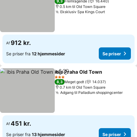
9,3
Fremragende
16.440
0.5 km til Old Town Square
Eksklusiv Spa Kings Court
Se priser
912 kr.
Af
Se priser fra
12 hjemmesider
Se priser
ibis Praha Old Town
Del
Føj til favoritter
Se pri
3 Stjerner
8,3
Meget godt
14.037
0.7 km til Old Town Square
Adgang til Palladium shoppingcenter
Se pri
451 kr.
Af
Se priser fra
13 hjemmesider
Se priser