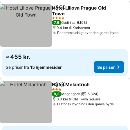
Hotel Liliova Prague Old
Del
Føj til favoritter
Town
Se priser
4 Stjerner
7,6
Godt
6.103
0.4 km til Karlsbroen
Panoramaudsigt over den gamle bydel
Se pr
455 kr.
Af
Se priser fra
15 hjemmesider
Se priser
Hotel Melantrich
Del
Føj til favoritter
Se priser
3 Stjerner
8,3
Meget godt
5.324
0.3 km til Old Town Square
Historisk bygning i den gamle bydel
Se pris