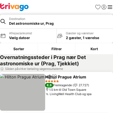
Favoritter
Log ind
Me
Destination
Det astronomiske ur, Prag
Afrejse/ankomst
Gæster og værelser
Vælg datoer
2 gæster, 1 værelse
Sorter
Filtrer
Kort
Overnatningssteder i Prag nær Det
astronomiske ur (Prag, Tjekkiet)
Sådan påvirker betaling søgeresultaterne
Hilton Prague Atrium
Del
Føj til favoritter
Se pr
5 Stjerner
8,6
Fremragende
27.727
1.5 km til Old Town Square
LivingWell Health Club og spa
Se priser