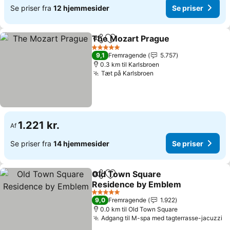
Se priser fra
12 hjemmesider
Se priser
The Mozart Prague
Del
Føj til favoritter
Se pris
5 Stjerner
9,1
Fremragende
5.757
0.3 km til Karlsbroen
Tæt på Karlsbroen
Se priser
1.221 kr.
Af
Se priser fra
14 hjemmesider
Se priser
Old Town Square
Del
Føj til favoritter
Residence by Emblem
Se priser
5 Stjerner
9,0
Fremragende
1.922
0.0 km til Old Town Square
Adgang til M-spa med tagterrasse-jacuzzi
Se