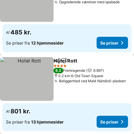
Opgraderede værelser med spabade
Se pri
485 kr.
Af
Se priser fra
12 hjemmesider
Se priser
Hotel Rott
Del
Føj til favoritter
Se priser
4 Stjerner
9,2
Fremragende
6.997
0.2 km til Old Town Square
Beliggenhed ved Malé Náměstí-pladsen
Se 
801 kr.
Af
Se priser fra
13 hjemmesider
Se priser