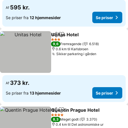
595 kr.
Af
Se priser fra
12 hjemmesider
Se priser
Unitas Hotel
Del
Føj til favoritter
Se priser
3 Stjerner
9,6
Fremragende
6.518
0.6 km til Karlsbroen
Sikker parkering i gården
Se priser
373 kr.
Af
Se priser fra
13 hjemmesider
Se priser
Quentin Prague Hotel
Del
Føj til favoritter
Se p
4 Stjerner
8,3
Meget godt
3.370
0.4 km til Det astronomiske ur