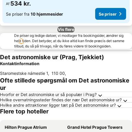
534 kr.
Af
Se priser fra
10 hjemmesider
Se priser
Vis flere
De priser og ledige datoer, vi modtager fra bookingsider, ændrer sig
hele tiden. Det betyder, at du ikke altid kan finde præcis det samme
tilbud, du så på trivago, når du føres videre til bookingsiden.
Det astronomiske ur (Prag, Tjekkiet)
Kontaktinformation
Staromestske námestie 1
,
110 00
,
Ofte stillede spørgsmål om Det astronomiske
ur
Hvorfor er Det astronomiske ur så populær i Prag?
Hvilke overnatningssteder findes der nær Det astronomiske ur?
Hvilke andre attraktioner ligger tæt på Det astronomiske ur?
Flere top hoteller
Hilton Prague Atrium
Grand Hotel Prague Towers