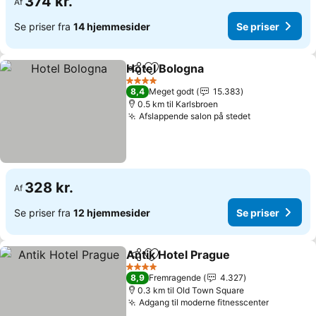
374 kr.
Af
Se priser fra
14 hjemmesider
Se priser
Hotel Bologna
Del
Føj til favoritter
Se priser
4 Stjerner
8,4
Meget godt
15.383
0.5 km til Karlsbroen
Afslappende salon på stedet
Se priser
328 kr.
Af
Se priser fra
12 hjemmesider
Se priser
Antik Hotel Prague
Del
Føj til favoritter
Se pris
4 Stjerner
8,9
Fremragende
4.327
0.3 km til Old Town Square
Adgang til moderne fitnesscenter
Se priser