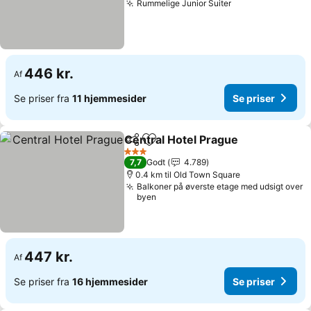
Rummelige Junior Suiter
Se priser
446 kr.
Af
Se priser fra
11 hjemmesider
Se priser
Central Hotel Prague
Del
Føj til favoritter
Se pr
3 Stjerner
7,7
Godt
4.789
0.4 km til Old Town Square
Balkoner på øverste etage med udsigt over
byen
447 kr.
Af
Se priser fra
16 hjemmesider
Se priser