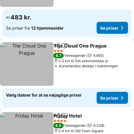
483 kr.
Af
Se priser fra
12 hjemmesider
Se priser
The Cloud One Prague
Del
Føj til favoritter
Se 
3 Stjerner
8,7
Fremragende
6.692
0.3 km til Det astronomiske ur
Kunstneriske detaljer i indretningen
Se pris
Vælg datoer for at se nøjagtige priser
Se priser
Friday Hotel
Del
Føj til favoritter
Se priser
4 Stjerner
8,5
Fremragende
6.338
0.4 km til Old Town Square