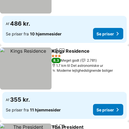
486 kr.
Af
Se priser fra
10 hjemmesider
Se priser
Kings Residence
Del
Føj til favoritter
Se priser
3 Stjerner
8,3
Meget godt
2.781
1.7 km til Det astronomiske ur
Moderne lejlighedslignende boliger
Se pris
355 kr.
Af
Se priser fra
11 hjemmesider
Se priser
The President