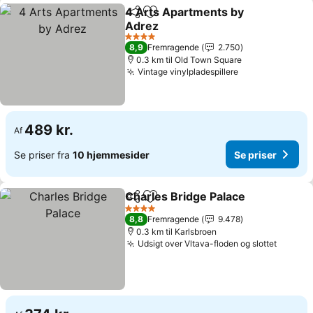
4 Arts Apartments by
Del
Føj til favoritter
Adrez
Se priser
4 Stjerner
8,9
Fremragende
2.750
0.3 km til Old Town Square
Vintage vinylpladespillere
Se priser
489 kr.
Af
Se priser fra
10 hjemmesider
Se priser
Charles Bridge Palace
Del
Føj til favoritter
Se p
4 Stjerner
8,8
Fremragende
9.478
0.3 km til Karlsbroen
Udsigt over Vltava-floden og slottet
Se pris