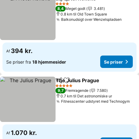
Del
Føj til favoritter
Se priser
4 Stjerner
8,4
Meget godt
3.481
0.8 km til Old Town Square
Balkonudsigt over Wenzelspladsen
Se pris
394 kr.
Af
Se priser fra
18 hjemmesider
Se priser
The Julius Prague
Del
Føj til favoritter
Se prise
5 Stjerner
9,7
Fremragende
7.580
0.7 km til Det astronomiske ur
Fitnesscenter udstyret med Technogym
Se p
1.070 kr.
Af