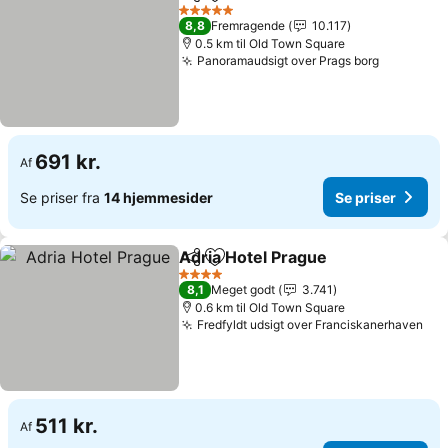
Del
Føj til favoritter
Se priser
5 Stjerner
8,8
Fremragende
10.117
0.5 km til Old Town Square
Panoramaudsigt over Prags borg
Se priser
691 kr.
Af
Se priser fra
14 hjemmesider
Se priser
Adria Hotel Prague
Del
Føj til favoritter
Se pris
4 Stjerner
8,1
Meget godt
3.741
0.6 km til Old Town Square
Fredfyldt udsigt over Franciskanerhaven
Se 
511 kr.
Af