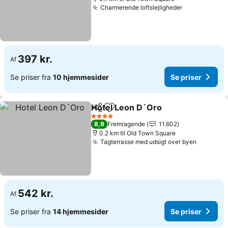
Charmerende loftslejligheder
Se priser
397 kr.
Af
Se priser fra
10 hjemmesider
Se priser
Hotel Leon D´Oro
Del
Føj til favoritter
Se prise
4 Stjerner
8,9
Fremragende
11.602
0.2 km til Old Town Square
Tagterrasse med udsigt over byen
Se prise
542 kr.
Af
Se priser fra
14 hjemmesider
Se priser