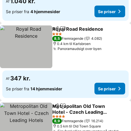
1.040 kr.
Af
Se priser fra
4 hjemmesider
Se priser
Royal Road Residence
Del
Føj til favoritter
Se p
3 Stjerner
8,5
Fremragende
4.082
0.4 km til Karlsbroen
Panoramaudsigt over byen
Se priser
347 kr.
Af
Se priser fra
14 hjemmesider
Se priser
Metropolitan Old Town
Del
Føj til favoritter
Hotel - Czech Leading
Hotels
Se priser
4 Stjerner
8,9
Fremragende
16.214
0.5 km til Old Town Square