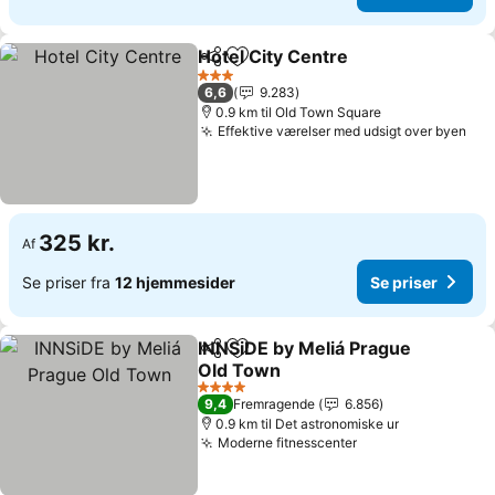
Hotel City Centre
Del
Føj til favoritter
Se priser
3 Stjerner
6,6
9.283
0.9 km til Old Town Square
Effektive værelser med udsigt over byen
Se 
325 kr.
Af
Se priser fra
12 hjemmesider
Se priser
INNSiDE by Meliá Prague
Del
Føj til favoritter
Old Town
Se priser
4 Stjerner
9,4
Fremragende
6.856
0.9 km til Det astronomiske ur
Moderne fitnesscenter
Se priser