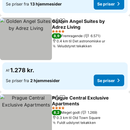
Se priser fra
13 hjemmesider
Se priser
Golden Angel Suites by
Del
Føj til favoritter
Adrez Living
Se priser
4 Stjerner
8,9
Fremragende
6.571
0.4 km til Det astronomiske ur
Veludstyret tekøkken
Se priser
1.278 kr.
Af
Se priser fra
2 hjemmesider
Se priser
Prague Central Exclusive
Del
Føj til favoritter
Apartments
Se priser
4 Stjerner
8,2
Meget godt
1.269
0.3 km til Old Town Square
Fuldt udstyret tekøkken
Se priser