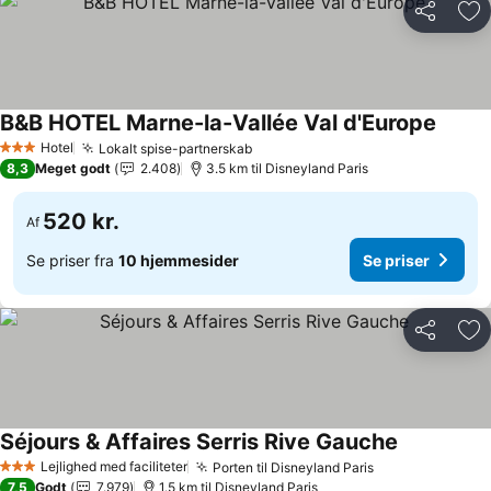
Del
Føj
B&B HOTEL Marne-la-Vallée Val d'Europe
Hotel
Lokalt spise-partnerskab
3 Stjerner
8,3
Meget godt
2.408
3.5 km til Disneyland Paris
520 kr.
Af
Se priser fra
10 hjemmesider
Se priser
Del
Føj
Séjours & Affaires Serris Rive Gauche
Lejlighed med faciliteter
Porten til Disneyland Paris
3 Stjerner
7,5
Godt
7.979
1.5 km til Disneyland Paris