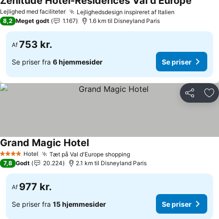
Zenitude Hôtel-Résidences Val d'Europe
Lejlighed med faciliteter
Lejlighedsdesign inspireret af Italien
8,2
Meget godt
1.167
1.6 km til Disneyland Paris
753 kr.
Af
Se priser fra
6 hjemmesider
Se priser
Del
Føj
Grand Magic Hotel
Hotel
Tæt på Val d'Europe shopping
4 Stjerner
7,8
Godt
20.224
2.1 km til Disneyland Paris
977 kr.
Af
Se priser fra
15 hjemmesider
Se priser