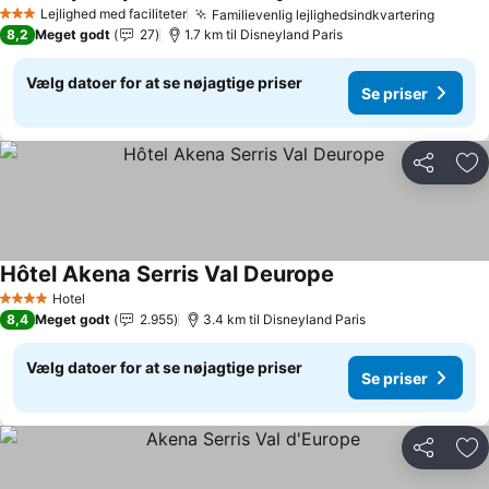
Lejlighed med faciliteter
Familievenlig lejlighedsindkvartering
3 Stjerner
8,2
Meget godt
27
1.7 km til Disneyland Paris
Vælg datoer for at se nøjagtige priser
Se priser
Del
Føj
Hôtel Akena Serris Val Deurope
Hotel
4 Stjerner
8,4
Meget godt
2.955
3.4 km til Disneyland Paris
Vælg datoer for at se nøjagtige priser
Se priser
Del
Føj