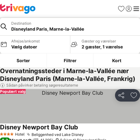
Favoritter
Log ind
Me
Destination
Disneyland Paris, Marne-la-Vallée
Afrejse/ankomst
Gæster og værelser
Vælg datoer
2 gæster, 1 værelse
Sorter
Filtrer
Kort
Overnatningssteder i Marne-la-Vallée nær
Disneyland Paris (Marne-la-Vallée, Frankrig)
Sådan påvirker betaling søgeresultaterne
Populært valg
Del
Føj
Disney Newport Bay Club
Hotel
Beliggenhed ved Lake Disney
4 Stjerner