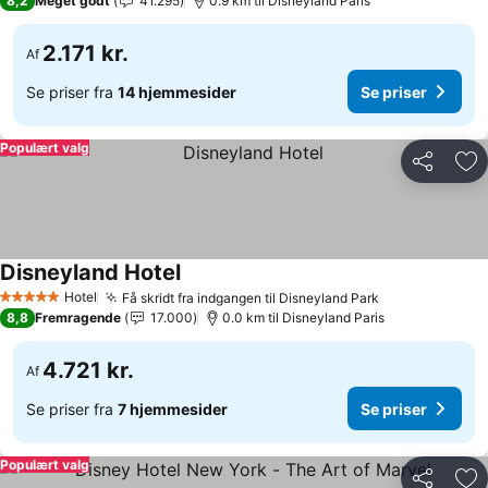
8,2
Meget godt
41.295
0.9 km til Disneyland Paris
2.171 kr.
Af
Se priser fra
14 hjemmesider
Se priser
Populært valg
Del
Føj
Disneyland Hotel
Hotel
Få skridt fra indgangen til Disneyland Park
5 Stjerner
8,8
Fremragende
17.000
0.0 km til Disneyland Paris
4.721 kr.
Af
Se priser fra
7 hjemmesider
Se priser
Populært valg