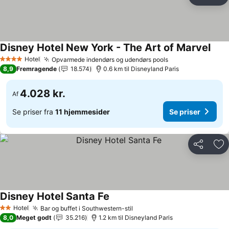
Del
Føj
Disney Hotel New York - The Art of Marvel
Hotel
Opvarmede indendørs og udendørs pools
4 Stjerner
8,9
Fremragende
18.574
0.6 km til Disneyland Paris
4.028 kr.
Af
Se priser fra
11 hjemmesider
Se priser
Del
Føj
Disney Hotel Santa Fe
Hotel
Bar og buffet i Southwestern-stil
2 Stjerner
8,0
Meget godt
35.216
1.2 km til Disneyland Paris