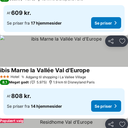
609 kr.
Af
Se priser fra
17 hjemmesider
Se priser
Del
Føj
ibis Marne la Vallée Val d'Europe
Hotel
Adgang til shopping i La Vallee Village
3 Stjerner
8,1
Meget godt
5.975
1.9 km til Disneyland Paris
808 kr.
Af
Se priser fra
14 hjemmesider
Se priser
Populært valg
Del
Føj