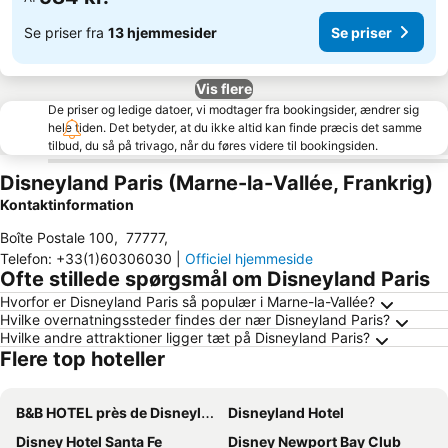
Se priser fra
13 hjemmesider
Se priser
Vis flere
De priser og ledige datoer, vi modtager fra bookingsider, ændrer sig
hele tiden. Det betyder, at du ikke altid kan finde præcis det samme
tilbud, du så på trivago, når du føres videre til bookingsiden.
Disneyland Paris (Marne-la-Vallée, Frankrig)
Kontaktinformation
Boîte Postale 100
,
77777
,
Telefon
:
+33(1)60306030
|
Officiel hjemmeside
Ofte stillede spørgsmål om Disneyland Paris
Hvorfor er Disneyland Paris så populær i Marne-la-Vallée?
Hvilke overnatningssteder findes der nær Disneyland Paris?
Hvilke andre attraktioner ligger tæt på Disneyland Paris?
Flere top hoteller
B&B HOTEL près de Disneyland® Paris
Disneyland Hotel
Disney Hotel Santa Fe
Disney Newport Bay Club