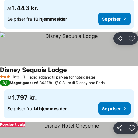
1.443 kr.
Af
Se priser fra
10 hjemmesider
Se priser
Del
Føj
Disney Sequoia Lodge
Hotel
Tidlig adgang til parken for hotelgæster
3 Stjerner
8,1
Meget godt
36.178
0.8 km til Disneyland Paris
1.797 kr.
Af
Se priser fra
14 hjemmesider
Se priser
Populært valg
Del
Føj