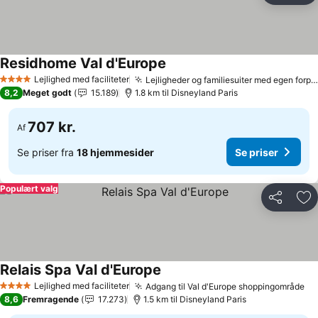
Residhome Val d'Europe
Lejlighed med faciliteter
Lejligheder og familiesuiter med egen forplejning
4 Stjerner
8,2
Meget godt
15.189
1.8 km til Disneyland Paris
707 kr.
Af
Se priser fra
18 hjemmesider
Se priser
Populært valg
Del
Føj
Relais Spa Val d'Europe
Lejlighed med faciliteter
Adgang til Val d'Europe shoppingområde
4 Stjerner
8,6
Fremragende
17.273
1.5 km til Disneyland Paris