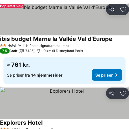
Populært valg
Del
Føj
ibis budget Marne la Vallée Val d'Europe
Hotel
L'IK Pasta signaturrestaurant
2 Stjerner
7,5
Godt
7.185
1.9 km til Disneyland Paris
761 kr.
Af
Se priser fra
14 hjemmesider
Se priser
Del
Føj
Explorers Hotel