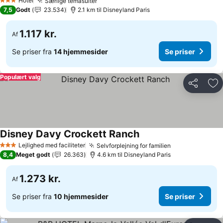
Hotel
Særlige temasuiter
3 Stjerner
7,5
Godt
23.534
2.1 km til Disneyland Paris
1.117 kr.
Af
Se priser fra
14 hjemmesider
Se priser
Populært valg
Del
Føj
Disney Davy Crockett Ranch
Lejlighed med faciliteter
Selvforplejning for familien
3 Stjerner
8,4
Meget godt
26.363
4.6 km til Disneyland Paris
1.273 kr.
Af
Se priser fra
10 hjemmesider
Se priser