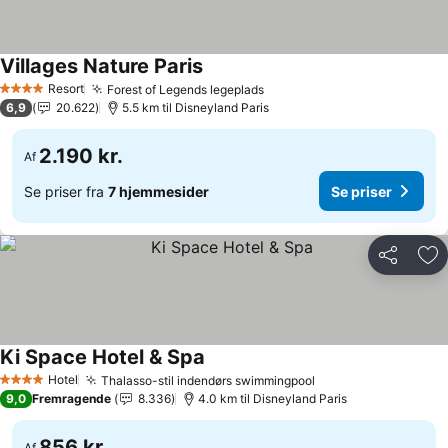
Villages Nature Paris
Resort
Forest of Legends legeplads
4 Stjerner
6,9
20.622
5.5 km til Disneyland Paris
2.190 kr.
Af
Se priser fra
7 hjemmesider
Se priser
Del
Føj
Ki Space Hotel & Spa
Hotel
Thalasso-stil indendørs swimmingpool
4 Stjerner
9,0
Fremragende
8.336
4.0 km til Disneyland Paris
856 kr.
Af