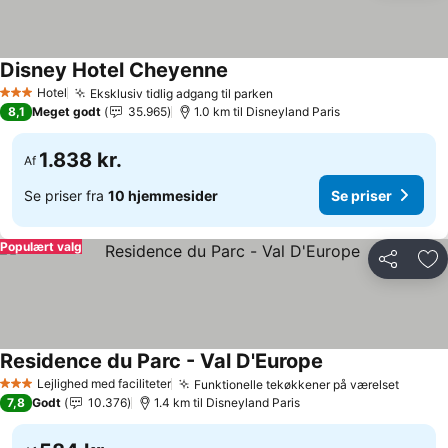
Disney Hotel Cheyenne
Hotel
Eksklusiv tidlig adgang til parken
3 Stjerner
8,1
Meget godt
35.965
1.0 km til Disneyland Paris
1.838 kr.
Af
Se priser fra
10 hjemmesider
Se priser
Populært valg
Del
Føj
Residence du Parc - Val D'Europe
Lejlighed med faciliteter
Funktionelle tekøkkener på værelset
3 Stjerner
7,8
Godt
10.376
1.4 km til Disneyland Paris