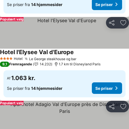
Se priser fra
14 hjemmesider
Se priser
Populært valg
Del
Føj
Hotel l'Elysee Val d'Europe
Hotel
Le George steakhouse og bar
4 Stjerner
9,1
Fremragende
14.232
1.7 km til Disneyland Paris
1.063 kr.
Af
Se priser fra
14 hjemmesider
Se priser
Populært valg
Del
Føj