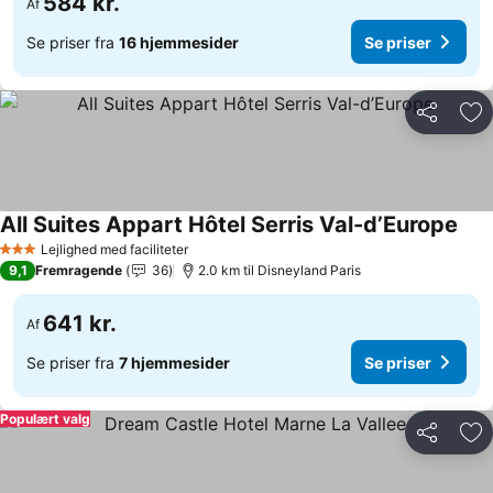
584 kr.
Af
Se priser fra
16 hjemmesider
Se priser
Del
Føj
All Suites Appart Hôtel Serris Val-d’Europe
Lejlighed med faciliteter
3 Stjerner
9,1
Fremragende
36
2.0 km til Disneyland Paris
641 kr.
Af
Se priser fra
7 hjemmesider
Se priser
Populært valg
Del
Føj