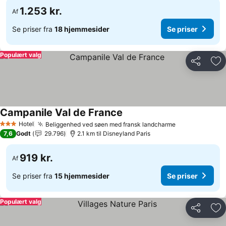
1.253 kr.
Af
Se priser fra
18 hjemmesider
Se priser
Populært valg
Del
Føj
Campanile Val de France
Hotel
Beliggenhed ved søen med fransk landcharme
3 Stjerner
7,6
Godt
29.796
2.1 km til Disneyland Paris
919 kr.
Af
Se priser fra
15 hjemmesider
Se priser
Populært valg
Del
Føj