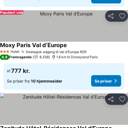
Populært valg
Del
Føj
Moxy Paris Val d’Europe
Hotel
Strategisk adgang til Val d'Europe RER
3 Stjerner
8,8
Fremragende
8.358
1.8 km til Disneyland Paris
777 kr.
Af
Se priser fra
10 hjemmesider
Se priser
Del
Føj