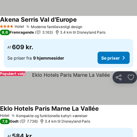
Akena Serris Val d'Europe
Hotel
Moderne familievenligt design
4 Stjerner
8,6
Fremragende
3.163
3.4 km til Disneyland Paris
609 kr.
Af
Se priser fra
9 hjemmesider
Se priser
Populært valg
Del
Føj
Eklo Hotels Paris Marne La Vallée
Hotel
Kompakte og funktionelle kahyt-værelser
7,8
Godt
7.736
3.4 km til Disneyland Paris
584 kr.
Af