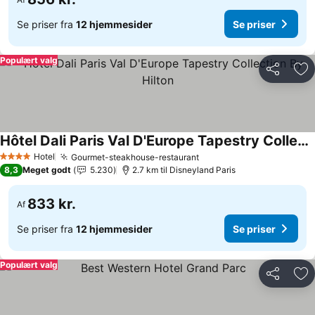
Se priser fra
12 hjemmesider
Se priser
Populært valg
Del
Føj
Hôtel Dali Paris Val D'Europe Tapestry Collection By Hilton
Hotel
Gourmet-steakhouse-restaurant
4 Stjerner
8,3
Meget godt
5.230
2.7 km til Disneyland Paris
833 kr.
Af
Se priser fra
12 hjemmesider
Se priser
Populært valg
Del
Føj