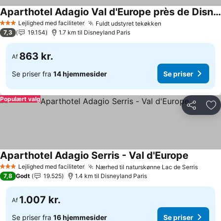
Aparthotel Adagio Val d'Europe près de Disneyland Paris
Lejlighed med faciliteter
Fuldt udstyret tekøkken
3 Stjerner
7,3
19.154
1.7 km til Disneyland Paris
863 kr.
Af
Se priser fra
14 hjemmesider
Se priser
Populært valg
Del
Føj
Aparthotel Adagio Serris - Val d'Europe
Lejlighed med faciliteter
Nærhed til naturskønne Lac de Serris
3 Stjerner
7,8
Godt
19.525
1.4 km til Disneyland Paris
1.007 kr.
Af
Se priser fra
16 hjemmesider
Se priser