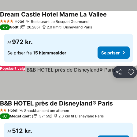
Dream Castle Hotel Marne La Vallee
Hotel
Restaurant Le Bosquet Gourmand
4 Stjerner
7,7
Godt
26.285
2.0 km til Disneyland Paris
972 kr.
Af
Se priser fra
15 hjemmesider
Se priser
Populært valg
Del
Føj
B&B HOTEL près de Disneyland® Paris
Hotel
Snackbar sent om aftenen
2 Stjerner
8,1
Meget godt
37.159
2.3 km til Disneyland Paris
512 kr.
Af