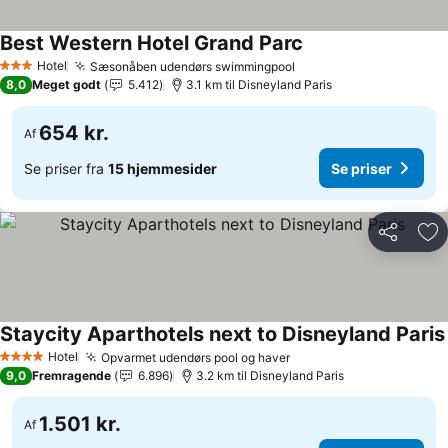
Best Western Hotel Grand Parc
Hotel
Sæsonåben udendørs swimmingpool
3 Stjerner
8,0
Meget godt
5.412
3.1 km til Disneyland Paris
654 kr.
Af
Se priser fra
15 hjemmesider
Se priser
Del
Føj
Staycity Aparthotels next to Disneyland Paris
Hotel
Opvarmet udendørs pool og haver
4 Stjerner
9,0
Fremragende
6.896
3.2 km til Disneyland Paris
1.501 kr.
Af