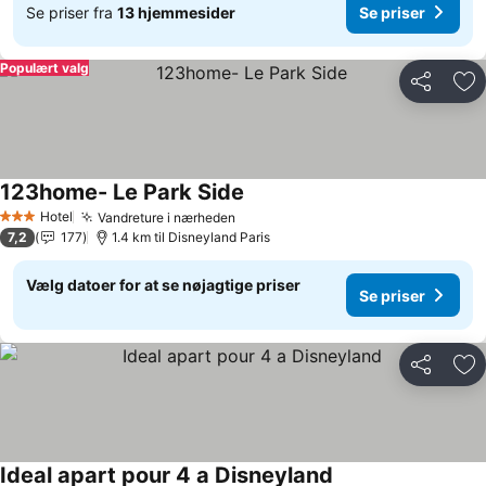
Se priser fra
13 hjemmesider
Se priser
Populært valg
Del
Føj
123home- Le Park Side
Hotel
Vandreture i nærheden
3 Stjerner
7,2
177
1.4 km til Disneyland Paris
Vælg datoer for at se nøjagtige priser
Se priser
Del
Føj
Ideal apart pour 4 a Disneyland