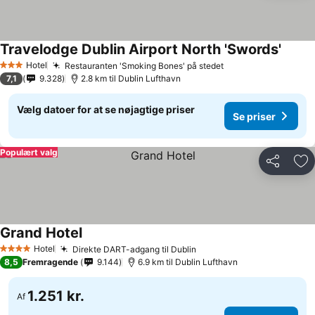
Travelodge Dublin Airport North 'Swords'
Hotel
Restauranten 'Smoking Bones' på stedet
3 Stjerner
7,1
9.328
2.8 km til Dublin Lufthavn
Vælg datoer for at se nøjagtige priser
Se priser
Populært valg
Del
Føj
Grand Hotel
Hotel
Direkte DART-adgang til Dublin
4 Stjerner
8,5
Fremragende
9.144
6.9 km til Dublin Lufthavn
1.251 kr.
Af