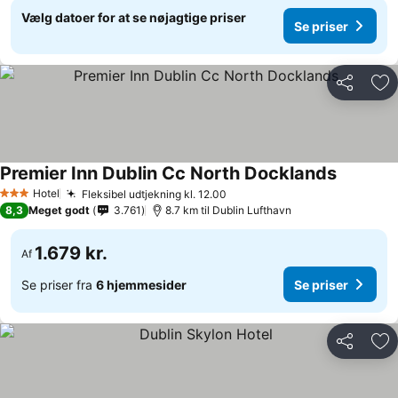
Vælg datoer for at se nøjagtige priser
Se priser
Del
Føj
Premier Inn Dublin Cc North Docklands
Hotel
Fleksibel udtjekning kl. 12.00
3 Stjerner
8,3
Meget godt
3.761
8.7 km til Dublin Lufthavn
1.679 kr.
Af
Se priser fra
6 hjemmesider
Se priser
Del
Føj