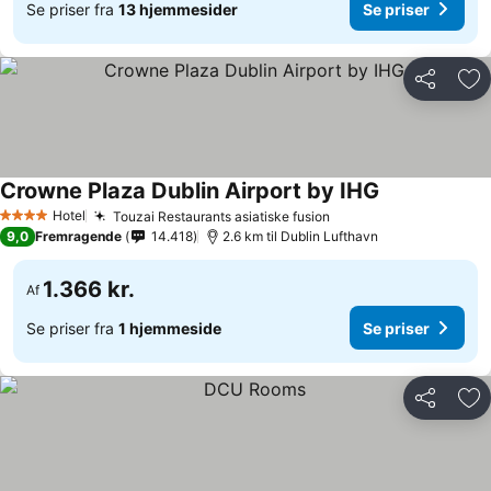
Se priser fra
13 hjemmesider
Se priser
Del
Føj
Crowne Plaza Dublin Airport by IHG
Hotel
Touzai Restaurants asiatiske fusion
4 Stjerner
9,0
Fremragende
14.418
2.6 km til Dublin Lufthavn
1.366 kr.
Af
Se priser fra
1 hjemmeside
Se priser
Del
Føj