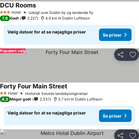
DCU Rooms
Hotel
Udsigt over Dublin by og landende fly
3 Stjerner
7,8
Godt
2.227
4.9 km til Dublin Lufthavn
Vælg datoer for at se nøjagtige priser
Se priser
Populært valg
Del
Føj
Forty Four Main Street
Hotel
Historisk Swords landsbyomgivelser
2 Stjerner
8,3
Meget godt
2.331
3.7 km til Dublin Lufthavn
Vælg datoer for at se nøjagtige priser
Se priser
Del
Føj