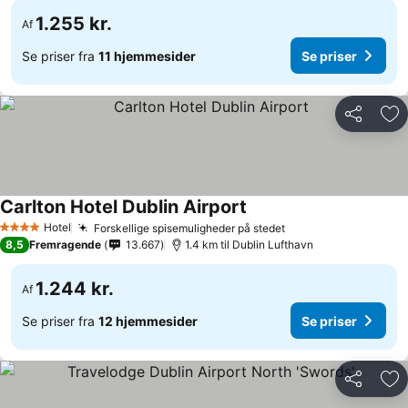
1.255 kr.
Af
Se priser fra
11 hjemmesider
Se priser
Del
Føj
Carlton Hotel Dublin Airport
Hotel
Forskellige spisemuligheder på stedet
4 Stjerner
8,5
Fremragende
13.667
1.4 km til Dublin Lufthavn
1.244 kr.
Af
Se priser fra
12 hjemmesider
Se priser
Del
Føj