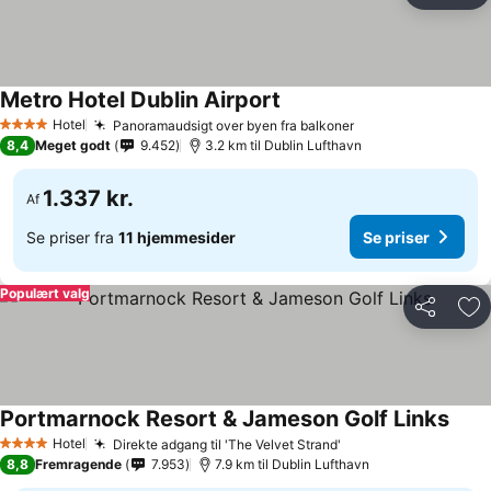
Metro Hotel Dublin Airport
Hotel
Panoramaudsigt over byen fra balkoner
4 Stjerner
8,4
Meget godt
9.452
3.2 km til Dublin Lufthavn
1.337 kr.
Af
Se priser fra
11 hjemmesider
Se priser
Populært valg
Del
Føj
Portmarnock Resort & Jameson Golf Links
Hotel
Direkte adgang til 'The Velvet Strand'
4 Stjerner
8,8
Fremragende
7.953
7.9 km til Dublin Lufthavn