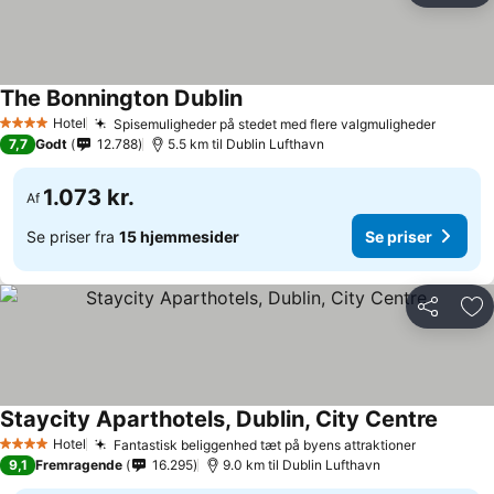
The Bonnington Dublin
Hotel
Spisemuligheder på stedet med flere valgmuligheder
4 Stjerner
7,7
Godt
12.788
5.5 km til Dublin Lufthavn
1.073 kr.
Af
Se priser fra
15 hjemmesider
Se priser
Del
Føj
Staycity Aparthotels, Dublin, City Centre
Hotel
Fantastisk beliggenhed tæt på byens attraktioner
4 Stjerner
9,1
Fremragende
16.295
9.0 km til Dublin Lufthavn