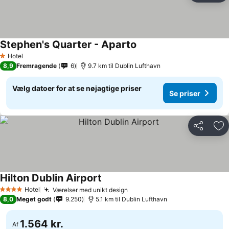
Stephen's Quarter - Aparto
Hotel
1 Stjerner
8,9
Fremragende
6
9.7 km til Dublin Lufthavn
Vælg datoer for at se nøjagtige priser
Se priser
Del
Føj
Hilton Dublin Airport
Hotel
Værelser med unikt design
4 Stjerner
8,0
Meget godt
9.250
5.1 km til Dublin Lufthavn
1.564 kr.
Af