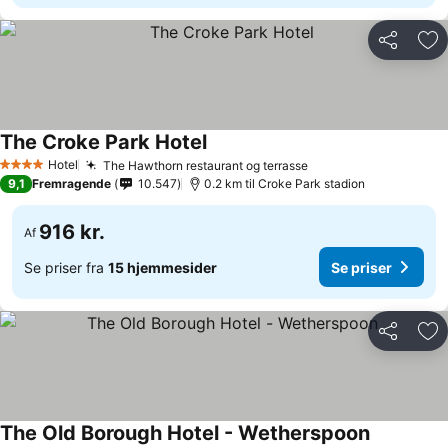
Del
Føj
The Croke Park Hotel
Hotel
The Hawthorn restaurant og terrasse
4 Stjerner
9,1
Fremragende
10.547
0.2 km til Croke Park stadion
916 kr.
Af
Se priser fra
15 hjemmesider
Se priser
Del
Føj
The Old Borough Hotel - Wetherspoon