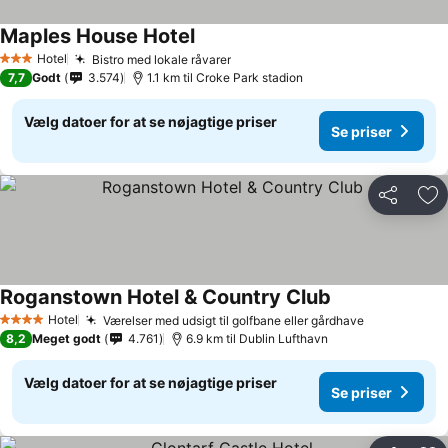
Maples House Hotel
Hotel
Bistro med lokale råvarer
3 Stjerner
7,7
Godt
3.574
1.1 km til Croke Park stadion
Vælg datoer for at se nøjagtige priser
Se priser
Del
Føj
Roganstown Hotel & Country Club
Hotel
Værelser med udsigt til golfbane eller gårdhave
4 Stjerner
8,2
Meget godt
4.761
6.9 km til Dublin Lufthavn
Vælg datoer for at se nøjagtige priser
Se priser