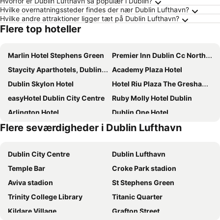
Hvorfor er Dublin Lufthavn så populær i Dublin?
Hvilke overnatningssteder findes der nær Dublin Lufthavn?
Hvilke andre attraktioner ligger tæt på Dublin Lufthavn?
Flere top hoteller
Marlin Hotel Stephens Green
Premier Inn Dublin Cc North Docklands
Staycity Aparthotels, Dublin, City Centre
Academy Plaza Hotel
Dublin Skylon Hotel
Hotel Riu Plaza The Gresham Dublin
easyHotel Dublin City Centre
Ruby Molly Hotel Dublin
Arlington Hotel
Dublin One Hotel
Flere seværdigheder i Dublin Lufthavn
Clayton Hotel Liffey Valley
Staycity Aparthotels, Dublin, City Quay
Travelodge Plus Dublin City Centre
Holiday Inn Express Dublin City Centre By Ihg
Dublin City Centre
Dublin Lufthavn
The Fleet
Hampton by Hilton Dublin City Centre
Temple Bar
Croke Park stadion
The Hendrick Smithfield
Maldron Hotel Newlands Cross
Aviva stadion
St Stephens Green
Point A Hotel Dublin Parnell Street
Hilton Garden Inn Dublin City Centre
Trinity College Library
Titanic Quarter
Clayton Hotel Burlington Road
Dublin City Centre (Gloucester Street South) Hotel
Kildare Village
Grafton Street
The Green Isle Hotel Dublin
The Bonnington Dublin