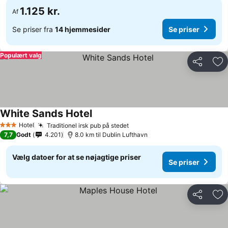
1.125 kr.
Af
Se priser fra
14 hjemmesider
Se priser
Populært valg
Del
Føj
White Sands Hotel
Hotel
Traditionel irsk pub på stedet
3 Stjerner
7,7
Godt
4.201
8.0 km til Dublin Lufthavn
Vælg datoer for at se nøjagtige priser
Se priser
Del
Føj