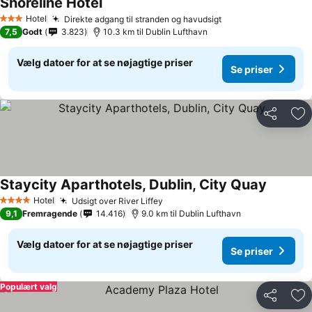
Shoreline Hotel
Hotel
Direkte adgang til stranden og havudsigt
3 Stjerner
7,5
Godt
3.823
10.3 km til Dublin Lufthavn
Vælg datoer for at se nøjagtige priser
Se priser
Del
Føj
Staycity Aparthotels, Dublin, City Quay
Hotel
Udsigt over River Liffey
4 Stjerner
9,1
Fremragende
14.416
9.0 km til Dublin Lufthavn
Vælg datoer for at se nøjagtige priser
Se priser
Populært valg
Del
Føj