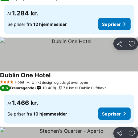
1.284 kr.
Af
Se priser fra
12 hjemmesider
Se priser
Del
Føj
Dublin One Hotel
Hotel
Unikt design og udsigt over byen
4 Stjerner
8,6
Fremragende
10.408
7.6 km til Dublin Lufthavn
1.466 kr.
Af
Se priser fra
10 hjemmesider
Se priser
Del
Føj