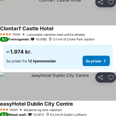
Del
Føj
Clontarf Castle Hotel
Hotel
Luksuriøse værelser med unikke detaljer
4 Stjerner
9,1
Fremragende
16.068
3.0 km til Croke Park stadion
1.974 kr.
Af
Se priser fra
12 hjemmesider
Se priser
Del
Føj
easyHotel Dublin City Centre
Hotel
Moderne og rene værelser
3 Stjerner
8,2
Meget godt
10.601
9.2 km til Dublin Lufthavn