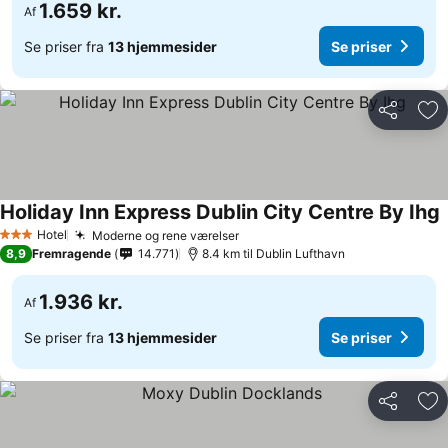
1.659 kr.
Af
Se priser fra
13 hjemmesider
Se priser
Del
Føj
Holiday Inn Express Dublin City Centre By Ihg
Hotel
Moderne og rene værelser
3 Stjerner
8,9
Fremragende
14.771
8.4 km til Dublin Lufthavn
1.936 kr.
Af
Se priser fra
13 hjemmesider
Se priser
Del
Føj