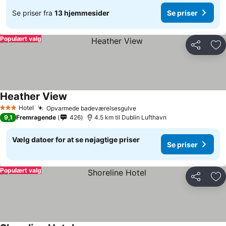
Se priser fra
13 hjemmesider
Se priser
Populært valg
Del
Føj
Heather View
Hotel
Opvarmede badeværelsesgulve
3 Stjerner
9,1
Fremragende
426
4.5 km til Dublin Lufthavn
Vælg datoer for at se nøjagtige priser
Se priser
Populært valg
Del
Føj