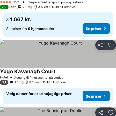
Hotel
Integreret Wetherspoon pub og restaurant
4 Stjerner
7,9
Godt
2.379
3.5 km til Dublin Lufthavn
1.667 kr.
Af
Se priser fra
9 hjemmesider
Se priser
Del
Føj
Yugo Kavanagh Court
Hotel
Adgang til fitnesscenter på stedet
7,1
1.488
8.2 km til Dublin Lufthavn
Vælg datoer for at se nøjagtige priser
Se priser
Del
Føj