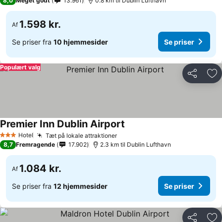
8,0
Meget godt
13.961
0.8 km til Dublin Lufthavn
1.598 kr.
Af
Se priser fra
10 hjemmesider
Se priser
Populært valg
Del
Føj
Premier Inn Dublin Airport
Hotel
Tæt på lokale attraktioner
3 Stjerner
8,7
Fremragende
17.902
2.3 km til Dublin Lufthavn
1.084 kr.
Af
Se priser fra
12 hjemmesider
Se priser