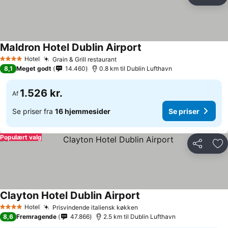
Del
Føj
Maldron Hotel Dublin Airport
Hotel
Grain & Grill restaurant
4 Stjerner
8,1
Meget godt
14.460
0.8 km til Dublin Lufthavn
1.526 kr.
Af
Se priser fra
16 hjemmesider
Se priser
Populært valg
Del
Føj
Clayton Hotel Dublin Airport
Hotel
Prisvindende italiensk køkken
4 Stjerner
8,6
Fremragende
47.866
2.5 km til Dublin Lufthavn