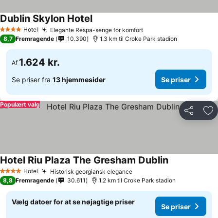
Dublin Skylon Hotel
Hotel
Elegante Respa-senge for komfort
4 Stjerner
8,7
Fremragende
10.390
1.3 km til Croke Park stadion
1.624 kr.
Af
Se priser fra
13 hjemmesider
Se priser
Populært valg
Del
Føj
Hotel Riu Plaza The Gresham Dublin
Hotel
Historisk georgiansk elegance
4 Stjerner
8,8
Fremragende
30.611
1.2 km til Croke Park stadion
Vælg datoer for at se nøjagtige priser
Se priser