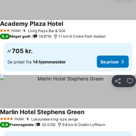
Academy Plaza Hotel
Hotel
Livlig Plaza Bar & Grill
3 Stjerner
8,4
Meget godt
18.879
1.1 km til Croke Park stadion
705 kr.
Af
Se priser fra
14 hjemmesider
Se priser
Del
Føj
Marlin Hotel Stephens Green
Hotel
Luksuriøse king-size senge
4 Stjerner
8,8
Fremragende
20.029
9.8 km til Dublin Lufthavn