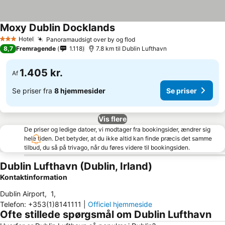
Moxy Dublin Docklands
Hotel
Panoramaudsigt over by og flod
3 Stjerner
8,7
Fremragende
1.118
7.8 km til Dublin Lufthavn
1.405 kr.
Af
Se priser fra
8 hjemmesider
Se priser
Vis flere
De priser og ledige datoer, vi modtager fra bookingsider, ændrer sig
hele tiden. Det betyder, at du ikke altid kan finde præcis det samme
tilbud, du så på trivago, når du føres videre til bookingsiden.
Dublin Lufthavn (Dublin, Irland)
Kontaktinformation
Dublin Airport
,
1
,
Telefon
:
+353(1)8141111
|
Officiel hjemmeside
Ofte stillede spørgsmål om Dublin Lufthavn