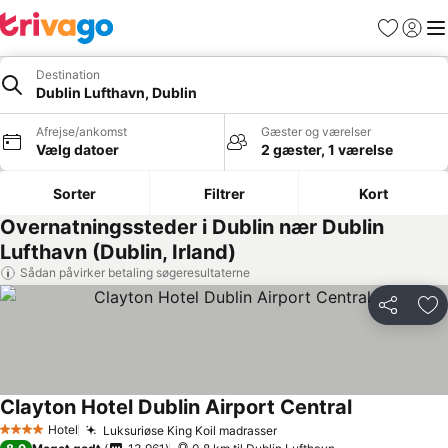
Favoritter
Log ind
Me
Destination
Dublin Lufthavn, Dublin
Afrejse/ankomst
Gæster og værelser
Vælg datoer
2 gæster, 1 værelse
Sorter
Filtrer
Kort
Overnatningssteder i Dublin nær Dublin
Lufthavn (Dublin, Irland)
Sådan påvirker betaling søgeresultaterne
Del
Føj
Clayton Hotel Dublin Airport Central
Hotel
Luksuriøse King Koil madrasser
4 Stjerner