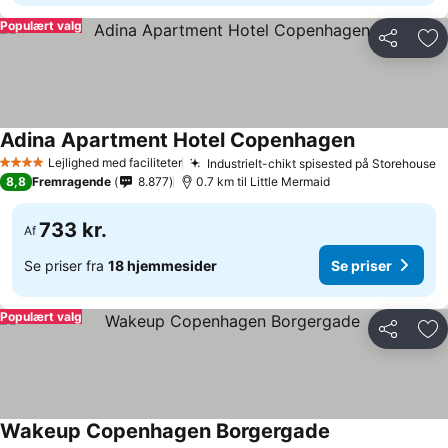
Populært valg
Del
Føj
Adina Apartment Hotel Copenhagen
Se priser
Lejlighed med faciliteter
Industrielt-chikt spisested på Storehouse
S
4 Stjerner
8,8
Fremragende
8.877
0.7 km til Little Mermaid
733 kr.
Af
Se priser fra
18 hjemmesider
Se priser
Populært valg
Del
Føj
Wakeup Copenhagen Borgergade
Se priser