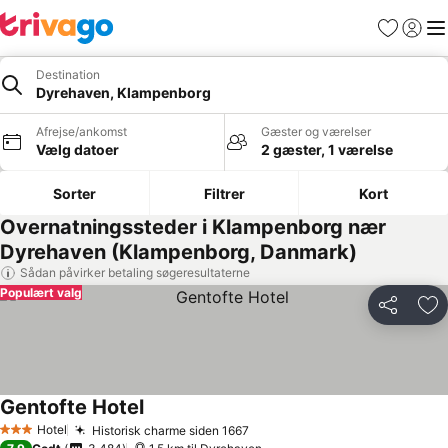
Favoritter
Log ind
Me
Destination
Dyrehaven, Klampenborg
Afrejse/ankomst
Gæster og værelser
Vælg datoer
2 gæster, 1 værelse
Sorter
Filtrer
Kort
Overnatningssteder i Klampenborg nær
Dyrehaven (Klampenborg, Danmark)
Sådan påvirker betaling søgeresultaterne
Populært valg
Del
Føj
Gentofte Hotel
Se priser
Hotel
Historisk charme siden 1667
Se priser
3 Stjerner