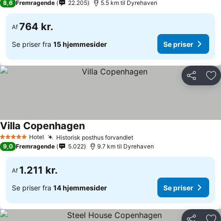
8,6
Fremragende
22.205
5.5 km til Dyrehaven
764 kr.
Af
Se priser fra
15 hjemmesider
Se priser
Del
Føj
Villa Copenhagen
Se priser
Hotel
Historisk posthus forvandlet
Se priser
5 Stjerner
9,0
Fremragende
5.022
9.7 km til Dyrehaven
1.211 kr.
Af
Se priser fra
14 hjemmesider
Se priser