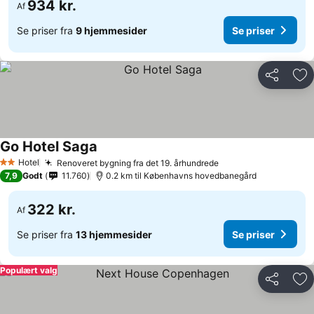
934 kr.
Af
Se priser fra
9 hjemmesider
Se priser
Del
Føj
Go Hotel Saga
Se priser
Hotel
Renoveret bygning fra det 19. århundrede
Se priser
2 Stjerner
7,9
Godt
11.760
0.2 km til Københavns hovedbanegård
322 kr.
Af
Se priser fra
13 hjemmesider
Se priser
Populært valg
Del
Føj