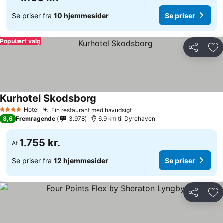
Se priser fra
10 hjemmesider
Se priser
Populært valg
Del
Føj
Kurhotel Skodsborg
Se priser
Hotel
Fin restaurant med havudsigt
Se priser
4 Stjerner
8,6
Fremragende
3.978
6.9 km til Dyrehaven
1.755 kr.
Af
Se priser fra
12 hjemmesider
Se priser
Del
Føj