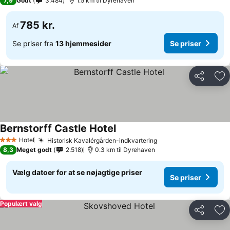
7,9
Godt
3.484
1.5 km til Dyrehaven
785 kr.
Af
Se priser fra
13 hjemmesider
Se priser
Del
Føj
Bernstorff Castle Hotel
Se priser
Hotel
Historisk Kavalérgården-indkvartering
Se priser
3 Stjerner
8,3
Meget godt
2.518
0.3 km til Dyrehaven
Vælg datoer for at se nøjagtige priser
Se priser
Populært valg
Del
Føj