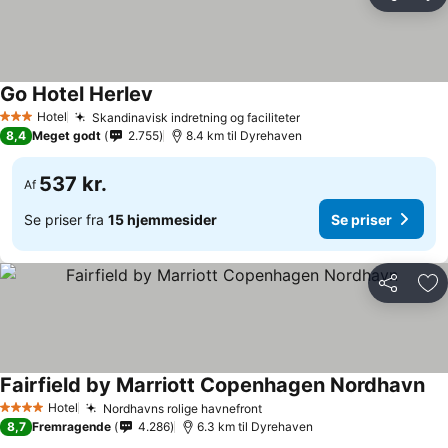
Del
Føj
Go Hotel Herlev
Se priser
Hotel
Skandinavisk indretning og faciliteter
Se priser
3 Stjerner
8,4
Meget godt
2.755
8.4 km til Dyrehaven
537 kr.
Af
Se priser fra
15 hjemmesider
Se priser
Del
Føj
Fairfield by Marriott Copenhagen Nordhavn
Se 
Hotel
Nordhavns rolige havnefront
Se priser
4 Stjerner
8,7
Fremragende
4.286
6.3 km til Dyrehaven