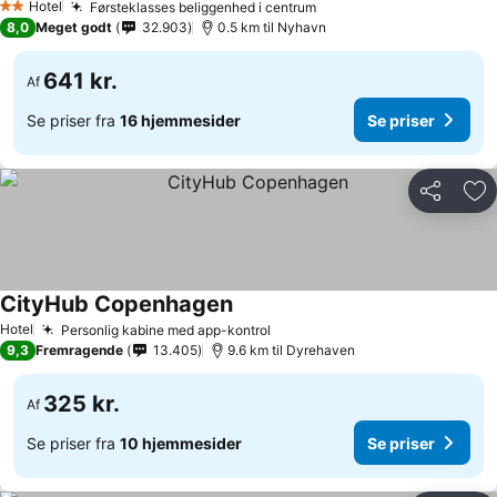
Hotel
Førsteklasses beliggenhed i centrum
Se priser
2 Stjerner
8,0
Meget godt
32.903
0.5 km til Nyhavn
641 kr.
Af
Se priser fra
16 hjemmesider
Se priser
Del
Føj
CityHub Copenhagen
Se priser
Hotel
Personlig kabine med app-kontrol
Se priser
9,3
Fremragende
13.405
9.6 km til Dyrehaven
325 kr.
Af
Se priser fra
10 hjemmesider
Se priser