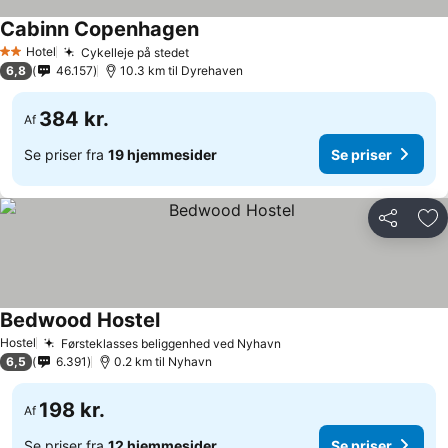
Cabinn Copenhagen
Se priser
Hotel
Cykelleje på stedet
Se priser
2 Stjerner
6,8
46.157
10.3 km til Dyrehaven
384 kr.
Af
Se priser fra
19 hjemmesider
Se priser
Del
Føj
Bedwood Hostel
Se priser
Hostel
Førsteklasses beliggenhed ved Nyhavn
Se priser
6,5
6.391
0.2 km til Nyhavn
198 kr.
Af
Se priser fra
12 hjemmesider
Se priser