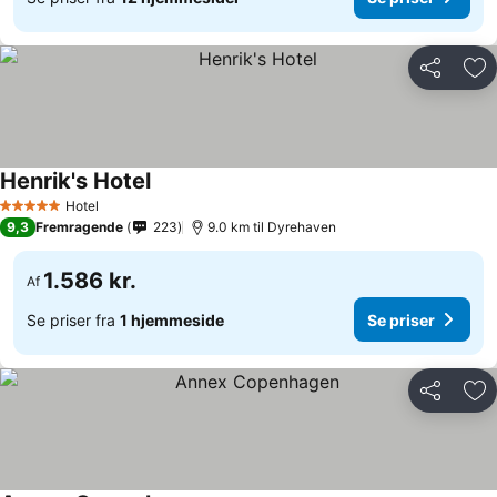
Del
Føj
Henrik's Hotel
Se priser
Hotel
5 Stjerner
9,3
Fremragende
223
9.0 km til Dyrehaven
1.586 kr.
Af
Se priser fra
1 hjemmeside
Se priser
Del
Føj