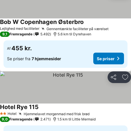
Bob W Copenhagen Østerbro
Se priser
Lejlighed med faciliteter
Gennemtænkte faciliteter på værelset
Se priser
9,1
Fremragende
5.492
5.6 km til Dyrehaven
455 kr.
Af
Se priser fra
7 hjemmesider
Se priser
Del
Føj
Hotel Rye 115
Se priser
Hotel
Hjemmelavet morgenmad med frisk brød
Se priser
2 Stjerner
9,0
Fremragende
2.471
1.5 km til Little Mermaid