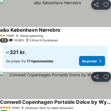
Del
Føj
a&o København Nørrebro
Se priser
Hotel
Sikker parkering
Se priser
2 Stjerner
7,3
16.991
5.9 km til Dyrehaven
321 kr.
Af
Se priser fra
17 hjemmesider
Se priser
Del
Føj
Comwell Copenhagen Portside Dolce by Wyndham
Se priser
Hotel
Eksklusiv farm-to-table restaurant
Se priser
4 Stjerner