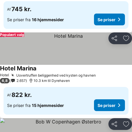
745 kr.
Af
Se priser fra
16 hjemmesider
Se priser
Populært valg
Del
Føj
Hotel Marina
Se priser
Hotel
Uovertruffen beliggenhed ved kysten og havnen
Se priser
6,8
2.657
10.3 km til Dyrehaven
822 kr.
Af
Se priser fra
15 hjemmesider
Se priser
Del
Føj