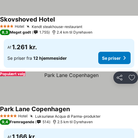
Skovshoved Hotel
Se priser
Hotel
Kendt steakhouse-restaurant
Se priser
4 Stjerner
8,3
Meget godt
1.755
2.4 km til Dyrehaven
1.261 kr.
Af
Se priser fra
12 hjemmesider
Se priser
Populært valg
Del
Føj
Park Lane Copenhagen
Se priser
Hotel
Luksuriøse Acqua di Parma-produkter
Se priser
5 Stjerner
9,4
Fremragende
514
2.5 km til Dyrehaven
1.166 kr.
Af