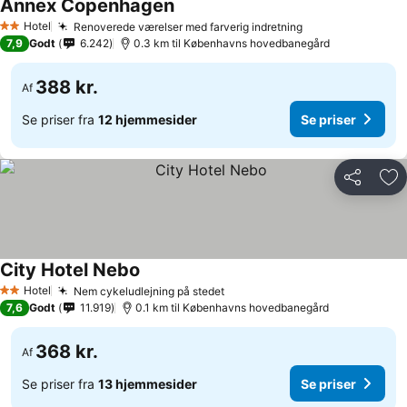
Annex Copenhagen
Se priser
Hotel
Renoverede værelser med farverig indretning
Se priser
2 Stjerner
7,9
Godt
6.242
0.3 km til Københavns hovedbanegård
388 kr.
Af
Se priser fra
12 hjemmesider
Se priser
Del
Føj
City Hotel Nebo
Se priser
Hotel
Nem cykeludlejning på stedet
Se priser
2 Stjerner
7,6
Godt
11.919
0.1 km til Københavns hovedbanegård
368 kr.
Af
Se priser fra
13 hjemmesider
Se priser