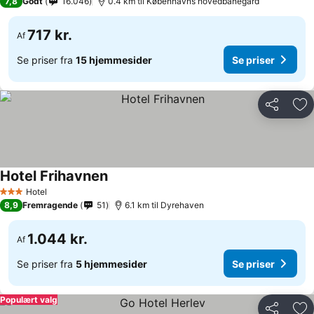
7,8
Godt
16.046
0.4 km til Københavns hovedbanegård
717 kr.
Af
Se priser fra
15 hjemmesider
Se priser
Del
Føj
Hotel Frihavnen
Se priser
Hotel
3 Stjerner
8,9
Fremragende
51
6.1 km til Dyrehaven
1.044 kr.
Af
Se priser fra
5 hjemmesider
Se priser
Populært valg