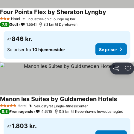
Four Points Flex by Sheraton Lyngby
Se priser
Hotel
Industriel-chic lounge og bar
Se priser
3 Stjerner
7,9
Godt
1.554
3.1 km til Dyrehaven
846 kr.
Af
Se priser fra
10 hjemmesider
Se priser
Del
Føj
Manon les Suites by Guldsmeden Hotels
Se pris
Hotel
Veludstyret jungle-fitnesscenter
Se priser
5 Stjerner
8,8
Fremragende
4.678
0.8 km til Københavns hovedbanegård
1.803 kr.
Af