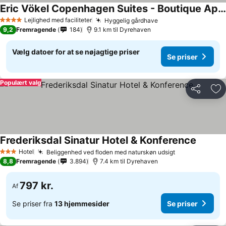
Eric Vökel Copenhagen Suites - Boutique Apartments
Se priser
Lejlighed med faciliteter
Hyggelig gårdhave
Se priser
4 Stjerner
9,2
Fremragende
184
9.1 km til Dyrehaven
Vælg datoer for at se nøjagtige priser
Se priser
Populært valg
Del
Føj
Frederiksdal Sinatur Hotel & Konference
Se prise
Hotel
Beliggenhed ved floden med naturskøn udsigt
Se priser
3 Stjerner
8,8
Fremragende
3.894
7.4 km til Dyrehaven
797 kr.
Af
Se priser fra
13 hjemmesider
Se priser