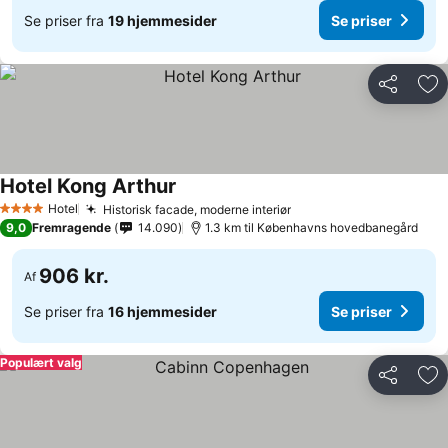
Se priser fra
19 hjemmesider
Se priser
Del
Føj
Hotel Kong Arthur
Se priser
Hotel
Historisk facade, moderne interiør
Se priser
4 Stjerner
9,0
Fremragende
14.090
1.3 km til Københavns hovedbanegård
906 kr.
Af
Se priser fra
16 hjemmesider
Se priser
Populært valg
Del
Føj