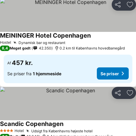
Del
Føj
MEININGER Hotel Copenhagen
Se priser
Hostel
Dynamisk bar og restaurant
Se priser
8,4
Meget godt
42.350
0.2 km til Københavns hovedbanegård
457 kr.
Af
Se priser fra
1 hjemmeside
Se priser
Del
Føj
Scandic Copenhagen
Se priser
Hotel
Udsigt fra Københavns højeste hotel
Se priser
4 Stjerner