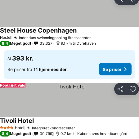
Del
Føj
Steel House Copenhagen
Se priser
Hostel
Indendørs swimmingpool og fitnesscenter
Se priser
8,4
Meget godt
33.327
9.1 km til Dyrehaven
393 kr.
Af
Se priser fra
11 hjemmesider
Se priser
Populært valg
Del
Føj
Tivoli Hotel
Se priser
Hotel
Integreret kongrescenter
Se priser
4 Stjerner
8,4
Meget godt
30.799
0.7 km til Københavns hovedbanegård