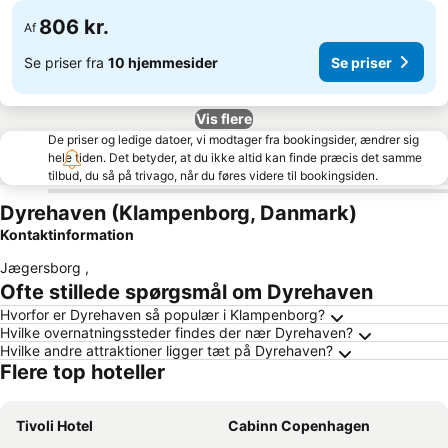
806 kr.
Af
Se priser fra
10 hjemmesider
Se priser
Vis flere
De priser og ledige datoer, vi modtager fra bookingsider, ændrer sig
hele tiden. Det betyder, at du ikke altid kan finde præcis det samme
tilbud, du så på trivago, når du føres videre til bookingsiden.
Dyrehaven (Klampenborg, Danmark)
Kontaktinformation
Jægersborg
,
Ofte stillede spørgsmål om Dyrehaven
Hvorfor er Dyrehaven så populær i Klampenborg?
Hvilke overnatningssteder findes der nær Dyrehaven?
Hvilke andre attraktioner ligger tæt på Dyrehaven?
Flere top hoteller
Tivoli Hotel
Cabinn Copenhagen