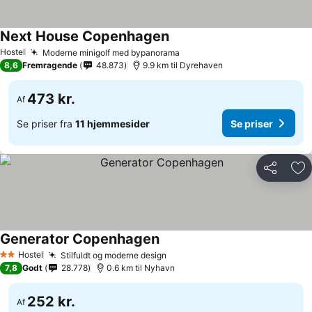
Next House Copenhagen
Se priser
Hostel
Moderne minigolf med bypanorama
Se priser
8,6
Fremragende
48.873
9.9 km til Dyrehaven
473 kr.
Af
Se priser fra
11 hjemmesider
Se priser
Del
Føj
Generator Copenhagen
Se priser
Hostel
Stilfuldt og moderne design
Se priser
2 Stjerner
7,8
Godt
28.778
0.6 km til Nyhavn
252 kr.
Af