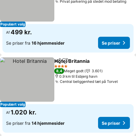
Privat parkering på stedet mod betaling
Populært valg
499 kr.
Af
Se priser fra
16 hjemmesider
Se priser
Hotel Britannia
Del
Føj til favoritter
4 Stjerner
8,4
Meget godt
3.601
0.9 km til Esbjerg havn
Central beliggenhed tæt på Torvet
Populært valg
1.020 kr.
Af
Se priser fra
14 hjemmesider
Se priser