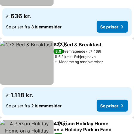
636 kr.
Af
Se priser fra
3 hjemmesider
Se priser
272 Bed & Breakfast
Del
Føj til favoritter
8,9
Fremragende
469
6.2 km til Esbjerg havn
Moderne og rene værelser
1.118 kr.
Af
Se priser fra
2 hjemmesider
Se priser
4 Person Holiday Home
Del
Føj til favoritter
on a Holiday Park in Fano