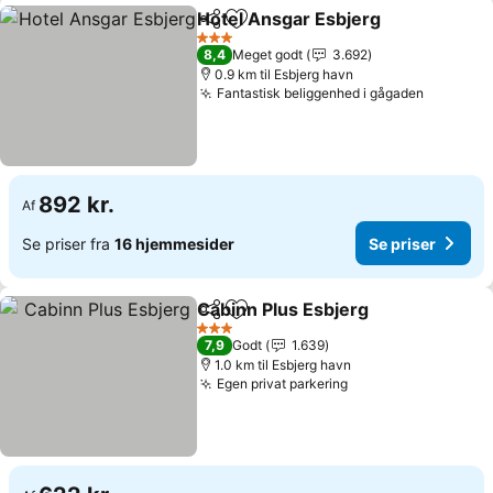
Hotel Ansgar Esbjerg
Del
Føj til favoritter
3 Stjerner
8,4
Meget godt
3.692
0.9 km til Esbjerg havn
Fantastisk beliggenhed i gågaden
892 kr.
Af
Se priser fra
16 hjemmesider
Se priser
Cabinn Plus Esbjerg
Del
Føj til favoritter
3 Stjerner
7,9
Godt
1.639
1.0 km til Esbjerg havn
Egen privat parkering