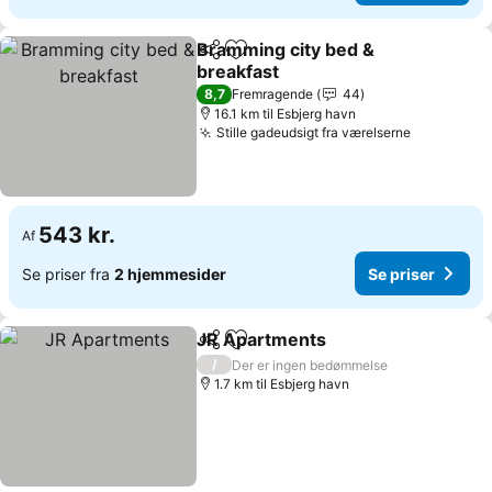
Bramming city bed &
Del
Føj til favoritter
breakfast
8,7
Fremragende
44
16.1 km til Esbjerg havn
Stille gadeudsigt fra værelserne
543 kr.
Af
Se priser fra
2 hjemmesider
Se priser
JR Apartments
Del
Føj til favoritter
/
Der er ingen bedømmelse
1.7 km til Esbjerg havn