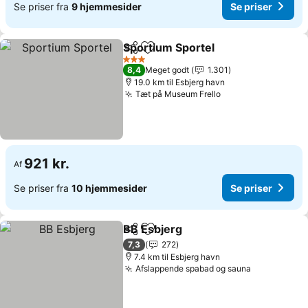
Se priser fra
9 hjemmesider
Se priser
Sportium Sportel
Del
Føj til favoritter
3 Stjerner
8,4
Meget godt
1.301
19.0 km til Esbjerg havn
Tæt på Museum Frello
921 kr.
Af
Se priser fra
10 hjemmesider
Se priser
BB Esbjerg
Del
Føj til favoritter
7,3
272
7.4 km til Esbjerg havn
Afslappende spabad og sauna