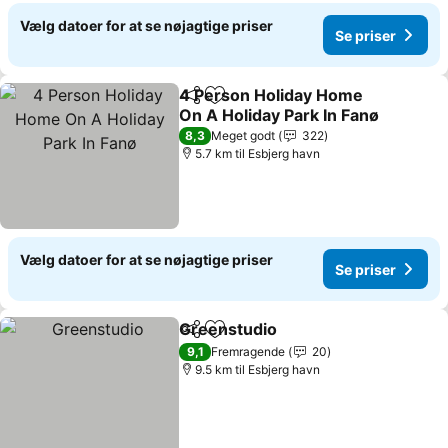
Vælg datoer for at se nøjagtige priser
Se priser
4 Person Holiday Home
Del
Føj til favoritter
On A Holiday Park In Fanø
8,3
Meget godt
322
5.7 km til Esbjerg havn
Vælg datoer for at se nøjagtige priser
Se priser
Greenstudio
Del
Føj til favoritter
9,1
Fremragende
20
9.5 km til Esbjerg havn