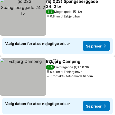
(id.023) Spangsberggade
Del
Føj til favoritter
24. 2 tv
8,3
Meget godt
12
0.8 km til Esbjerg havn
Vælg datoer for at se nøjagtige priser
Se priser
Esbjerg Camping
Del
Føj til favoritter
8,4
Fremragende
1.078
6.4 km til Esbjerg havn
Stort aktivitetsområde til børn
Vælg datoer for at se nøjagtige priser
Se priser