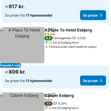
617 kr.
Af
Se priser fra
17 hjemmesider
Se priser
A Place To Hotel Esbjerg
Del
Føj til favoritter
4 Stjerner
8,5
Fremragende
4.125
1.7 km til Esbjerg havn
Fitnesscenter med moderne udstyr
Populært valg
806 kr.
Af
Se priser fra
11 hjemmesider
Se priser
Cabinn Esbjerg
Del
Føj til favoritter
3 Stjerner
7,1
4.291
1.1 km til Esbjerg havn