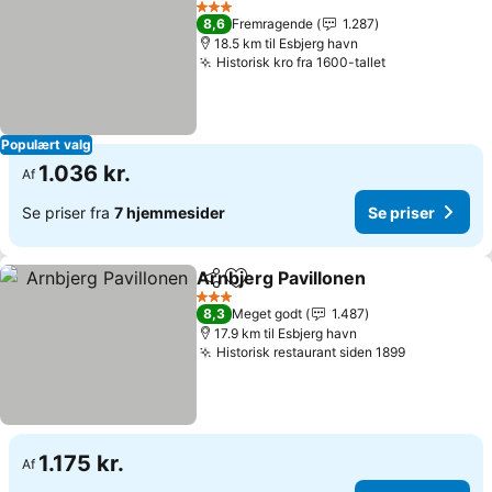
3 Stjerner
8,6
Fremragende
1.287
18.5 km til Esbjerg havn
Historisk kro fra 1600-tallet
Populært valg
1.036 kr.
Af
Se priser fra
7 hjemmesider
Se priser
Arnbjerg Pavillonen
Del
Føj til favoritter
3 Stjerner
8,3
Meget godt
1.487
17.9 km til Esbjerg havn
Historisk restaurant siden 1899
1.175 kr.
Af