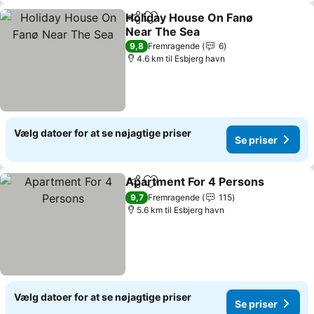
Holiday House On Fanø
Del
Føj til favoritter
Near The Sea
9,8
Fremragende
6
4.6 km til Esbjerg havn
Vælg datoer for at se nøjagtige priser
Se priser
Apartment For 4 Persons
Del
Føj til favoritter
9,7
Fremragende
115
5.6 km til Esbjerg havn
Vælg datoer for at se nøjagtige priser
Se priser