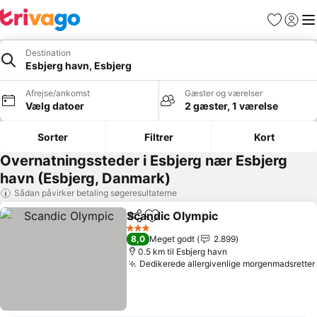
Favoritter
Log ind
Me
Destination
Esbjerg havn, Esbjerg
Afrejse/ankomst
Gæster og værelser
Vælg datoer
2 gæster, 1 værelse
Sorter
Filtrer
Kort
Overnatningssteder i Esbjerg nær Esbjerg
havn (Esbjerg, Danmark)
Sådan påvirker betaling søgeresultaterne
Scandic Olympic
Del
Føj til favoritter
3 Stjerner
8,0
Meget godt
2.899
0.5 km til Esbjerg havn
Dedikerede allergivenlige morgenmadsretter