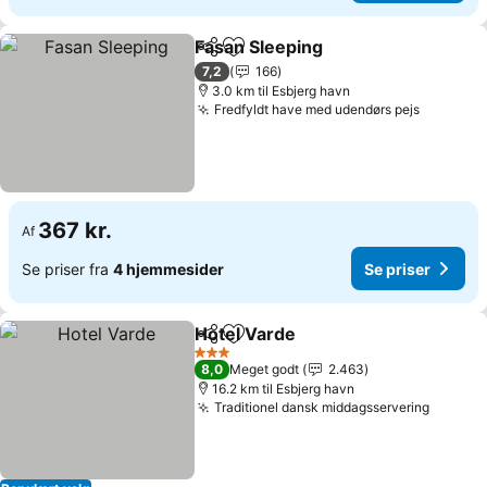
Fasan Sleeping
Del
Føj til favoritter
7,2
166
3.0 km til Esbjerg havn
Fredfyldt have med udendørs pejs
367 kr.
Af
Se priser fra
4 hjemmesider
Se priser
Hotel Varde
Del
Føj til favoritter
3 Stjerner
8,0
Meget godt
2.463
16.2 km til Esbjerg havn
Traditionel dansk middagsservering