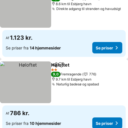
8.6 km til Esbjerg havn
Direkte adgang til stranden og havudsigt
1.123 kr.
Af
Se priser fra
14 hjemmesider
Se priser
Høloftet
Del
Føj til favoritter
2 Stjerner
9,0
Fremragende
776
9.7 km til Esbjerg havn
Naturlig badesø og spabad
786 kr.
Af
Se priser fra
10 hjemmesider
Se priser