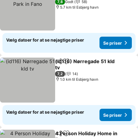
7,8
Godt
58
5.7 km til Esbjerg havn
Vælg datoer for at se nøjagtige priser
Se priser
(id116) Nørregade 51 kld
Del
Føj til favoritter
tv
7,2
14
1.0 km til Esbjerg havn
Vælg datoer for at se nøjagtige priser
Se priser
4 Person Holiday Home in
Del
Føj til favoritter