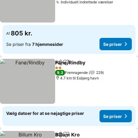
Individuelt indrettede værelser
805 kr.
Af
Se priser fra
7 hjemmesider
Se priser
Fanø/Rindby
Del
Føj til favoritter
2 Stjerner
9,3
Fremragende
229
4.7 km til Esbjerg havn
Vælg datoer for at se nøjagtige priser
Se priser
Billum Kro
Del
Føj til favoritter