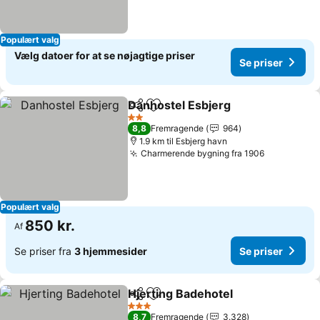
Populært valg
Vælg datoer for at se nøjagtige priser
Se priser
Danhostel Esbjerg
Del
Føj til favoritter
2 Stjerner
8,8
Fremragende
964
1.9 km til Esbjerg havn
Charmerende bygning fra 1906
Populært valg
850 kr.
Af
Se priser fra
3 hjemmesider
Se priser
Hjerting Badehotel
Del
Føj til favoritter
3 Stjerner
8,7
Fremragende
3.328