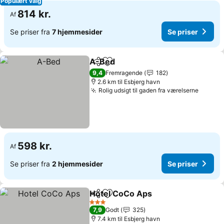
Populært valg
814 kr.
Af
Se priser fra
7 hjemmesider
Se priser
A-Bed
Del
Føj til favoritter
9,4
Fremragende
182
2.6 km til Esbjerg havn
Rolig udsigt til gaden fra værelserne
598 kr.
Af
Se priser fra
2 hjemmesider
Se priser
Hotel CoCo Aps
Del
Føj til favoritter
3 Stjerner
7,9
Godt
325
7.4 km til Esbjerg havn