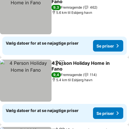
Fano
9,3
Fremragende
462
5.6 km til Esbjerg havn
Vælg datoer for at se nøjagtige priser
Se priser
4 Person Holiday Home in
Del
Føj til favoritter
Fano
9,4
Fremragende
114
5.4 km til Esbjerg havn
Vælg datoer for at se nøjagtige priser
Se priser