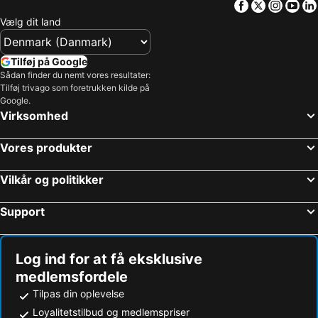
Facebook
Twitter
Insta
Yo
Skejby Centret
Tivoli Friheden
Vælg dit land
Viby Centret
Århus Lufthavn
Kollund
Nationalpark Thy
Tilføj på Google
Vejers Strand
Fynshav Badestrand
Sådan finder du nemt vores resultater:
Tilføj trivago som foretrukken kilde på
Århus Domkirke
Blaavand Hvidbjerg Strand
Google.
Virksomhed
Blåvand Bolcher
Esbjerg havn
Odense Zoo
Strand Vorupör
Vores produkter
Rebild Festival
Nymindegab Strand
Thy Rock
Hvide Sande
Vilkår og politikker
Moesgård
Hurup Station
Support
Aalborg Zoo
Fåborg Havn
Thorsminde
Grenaa Strand ved
Log ind for at få eksklusive
Helgoland-Marathon
Fanø Vesterhavsbad
medlemsfordele
Hjerting Strand
Hvidbjerg Strand
Tilpas din oplevelse
Hejlsminde
Horsens Harbour
Loyalitetstilbud og medlemspriser