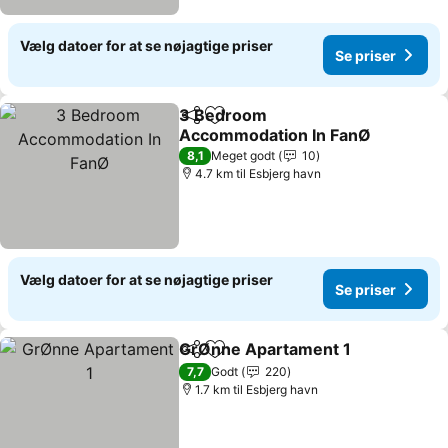
Vælg datoer for at se nøjagtige priser
Se priser
3 Bedroom
Del
Føj til favoritter
Accommodation In FanØ
8,1
Meget godt
10
4.7 km til Esbjerg havn
Vælg datoer for at se nøjagtige priser
Se priser
GrØnne Apartament 1
Del
Føj til favoritter
7,7
Godt
220
1.7 km til Esbjerg havn