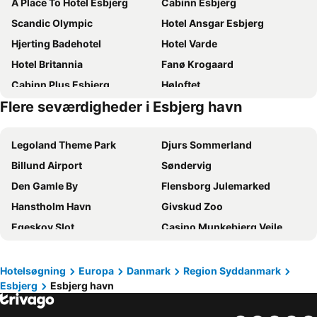
A Place To Hotel Esbjerg
Cabinn Esbjerg
Scandic Olympic
Hotel Ansgar Esbjerg
Hjerting Badehotel
Hotel Varde
Hotel Britannia
Fanø Krogaard
Cabinn Plus Esbjerg
Høloftet
Flere seværdigheder i Esbjerg havn
Hotel Fanø
Billum Kro
Esbjerg BB hotel
Sportium Sportel
Legoland Theme Park
Djurs Sommerland
Turisthotellet
Arnbjerg Pavillonen
Billund Airport
Søndervig
Sportspark Blaavandshuk Golfcenter, Ho
Hotel Strandvejen
Den Gamle By
Flensborg Julemarked
Hotel CoCo Aps
Fanø/Rindby
Hanstholm Havn
Givskud Zoo
Fanø Bad
Dayz Fanø Bad
Egeskov Slot
Casino Munkebjerg Vejle
Fanø Vadehav Center
Blåvand/Ho
Henne Strand
Randers Regnskov
Hotel Fano Bad
Guldager Kro
Kiel Julemarked
Odense Banegård Center
ECH Park
Drivvejens B&b
Hotelsøgning
Europa
Danmark
Region Syddanmark
Esbjerg
Esbjerg havn
Aarhus Vocal Festival
Kattegatcentret
Staytel
Fanø/Sønderho
Christiansminde
Rømø
Fanø
Kromann's Hotel