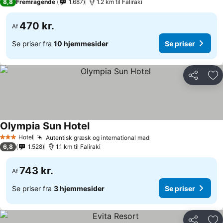
8,8
Fremragende
1.687
1.2 km til Faliraki
470 kr.
Af
Se priser fra
10 hjemmesider
Se priser
Del
Føj
Olympia Sun Hotel
Hotel
Autentisk græsk og international mad
3 Stjerner
6,8
1.528
1.1 km til Faliraki
743 kr.
Af
Se priser fra
3 hjemmesider
Se priser