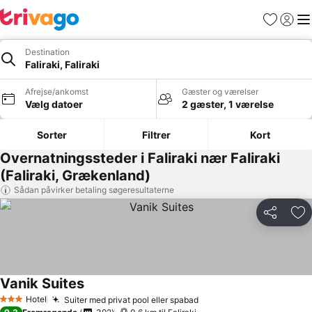
Favoritter
Log ind
Me
Destination
Faliraki, Faliraki
Afrejse/ankomst
Gæster og værelser
Vælg datoer
2 gæster, 1 værelse
Sorter
Filtrer
Kort
Overnatningssteder i Faliraki nær Faliraki
(Faliraki, Grækenland)
Sådan påvirker betaling søgeresultaterne
Del
Føj
Vanik Suites
Hotel
Suiter med privat pool eller spabad
3 Stjerner