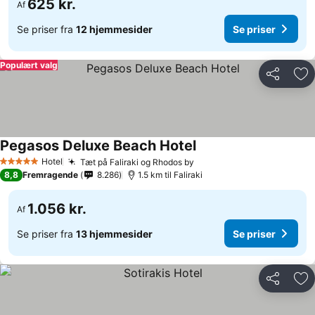
625 kr.
Af
Se priser fra
12 hjemmesider
Se priser
Populært valg
Del
Føj
Pegasos Deluxe Beach Hotel
Hotel
Tæt på Faliraki og Rhodos by
5 Stjerner
8,8
Fremragende
8.286
1.5 km til Faliraki
1.056 kr.
Af
Se priser fra
13 hjemmesider
Se priser
Del
Føj