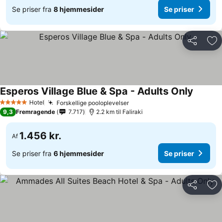
Se priser fra
8 hjemmesider
Se priser
Del
Føj
Esperos Village Blue & Spa - Adults Only
Hotel
Forskellige pooloplevelser
5 Stjerner
9,3
Fremragende
7.717
2.2 km til Faliraki
1.456 kr.
Af
Se priser fra
6 hjemmesider
Se priser
Del
Føj