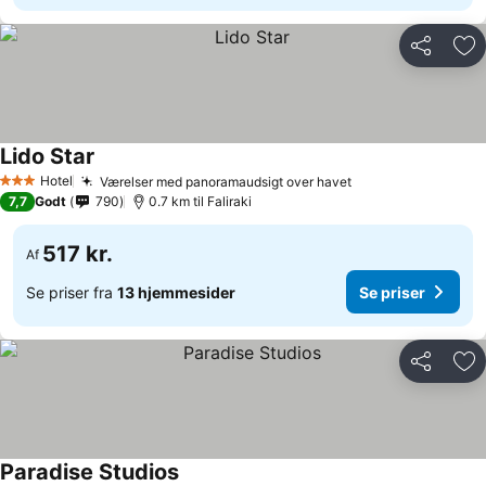
Del
Føj
Lido Star
Hotel
Værelser med panoramaudsigt over havet
3 Stjerner
7,7
Godt
790
0.7 km til Faliraki
517 kr.
Af
Se priser fra
13 hjemmesider
Se priser
Del
Føj
Paradise Studios