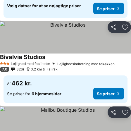
Vælg datoer for at se nøjagtige priser
Se priser
Del
Føj
Bivalvia Studios
Lejlighed med faciliteter
Lejlighedsindretning med tekøkken
3 Stjerner
7,0
326
0.2 km til Faliraki
462 kr.
Af
Se priser fra
6 hjemmesider
Se priser
Del
Føj