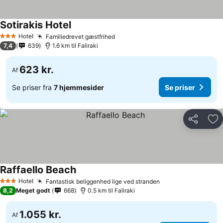
Sotirakis Hotel
Hotel
Familiedrevet gæstfrihed
3 Stjerner
7,4
639
1.6 km til Faliraki
623 kr.
Af
Se priser fra
7 hjemmesider
Se priser
Del
Føj
Raffaello Beach
Hotel
Fantastisk beliggenhed lige ved stranden
3 Stjerner
8,2
Meget godt
668
0.5 km til Faliraki
1.055 kr.
Af