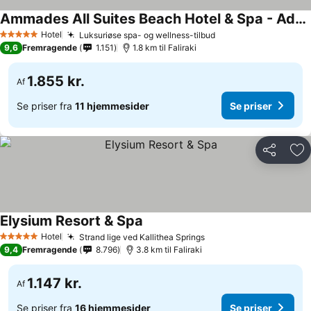
Ammades All Suites Beach Hotel & Spa - Adults Only
Hotel
Luksuriøse spa- og wellness-tilbud
5 Stjerner
9,6
Fremragende
1.151
1.8 km til Faliraki
1.855 kr.
Af
Se priser fra
11 hjemmesider
Se priser
Del
Føj
Elysium Resort & Spa
Hotel
Strand lige ved Kallithea Springs
5 Stjerner
9,4
Fremragende
8.796
3.8 km til Faliraki
1.147 kr.
Af
Se priser fra
16 hjemmesider
Se priser