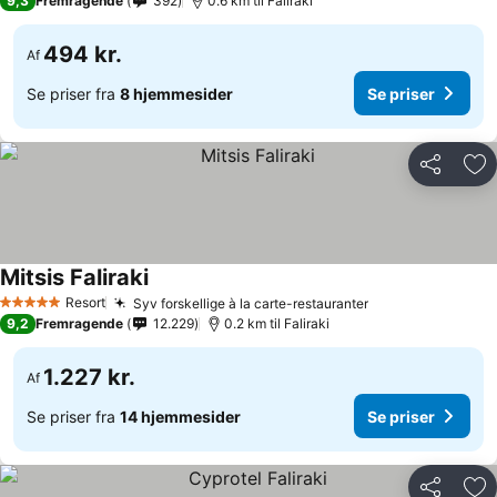
9,3
Fremragende
392
0.6 km til Faliraki
494 kr.
Af
Se priser fra
8 hjemmesider
Se priser
Del
Føj
Mitsis Faliraki
Resort
Syv forskellige à la carte-restauranter
5 Stjerner
9,2
Fremragende
12.229
0.2 km til Faliraki
1.227 kr.
Af
Se priser fra
14 hjemmesider
Se priser