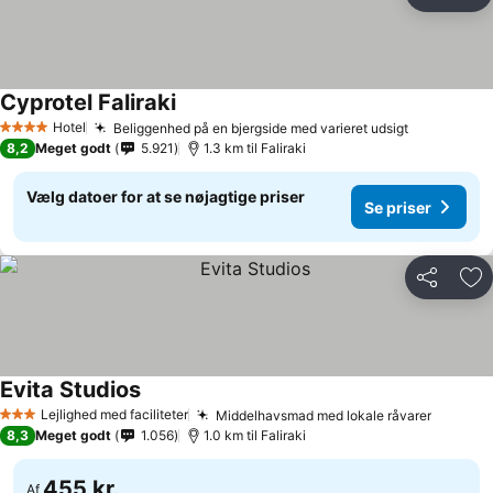
Del
Føj
Cyprotel Faliraki
Hotel
Beliggenhed på en bjergside med varieret udsigt
4 Stjerner
8,2
Meget godt
5.921
1.3 km til Faliraki
Vælg datoer for at se nøjagtige priser
Se priser
Del
Føj
Evita Studios
Lejlighed med faciliteter
Middelhavsmad med lokale råvarer
3 Stjerner
8,3
Meget godt
1.056
1.0 km til Faliraki
455 kr.
Af