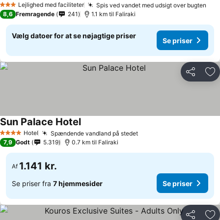
Lejlighed med faciliteter
Spis ved vandet med udsigt over bugten
3 Stjerner
8,6
Fremragende
241
1.1 km til Faliraki
Vælg datoer for at se nøjagtige priser
Se priser
Del
Føj
Sun Palace Hotel
Hotel
Spændende vandland på stedet
4 Stjerner
7,9
Godt
5.319
0.7 km til Faliraki
1.141 kr.
Af
Se priser fra
7 hjemmesider
Se priser
Del
Føj