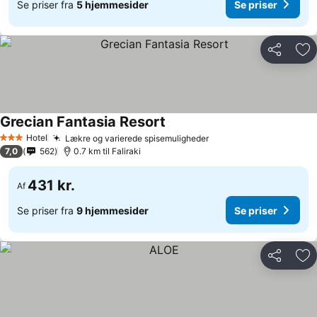
Se priser fra
5 hjemmesider
Se priser
Del
Føj
Grecian Fantasia Resort
Hotel
Lækre og varierede spisemuligheder
3 Stjerner
7,0
562
0.7 km til Faliraki
431 kr.
Af
Se priser fra
9 hjemmesider
Se priser
Del
Føj