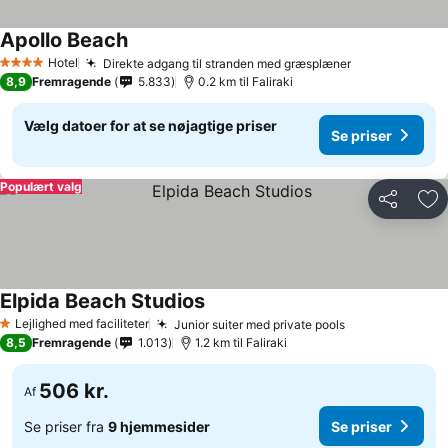
Apollo Beach
Hotel
Direkte adgang til stranden med græsplæner
4 Stjerner
8,9
Fremragende
5.833
0.2 km til Faliraki
Vælg datoer for at se nøjagtige priser
Se priser
Populært valg
Del
Føj
Elpida Beach Studios
Lejlighed med faciliteter
Junior suiter med private pools
1 Stjerner
8,5
Fremragende
1.013
1.2 km til Faliraki
506 kr.
Af
Se priser fra
9 hjemmesider
Se priser