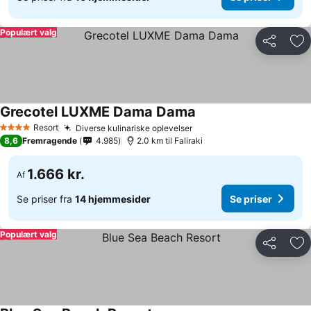
Populært valg
Del
Føj
Grecotel LUXME Dama Dama
Resort
Diverse kulinariske oplevelser
4 Stjerner
8,6
Fremragende
4.985
2.0 km til Faliraki
1.666 kr.
Af
Se priser fra
14 hjemmesider
Se priser
Populært valg
Del
Føj