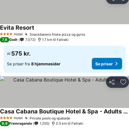
Del
Føj
Evita Resort
Hotel
Snackbarens friske pizza og gyros
4 Stjerner
7,8
Godt
7.072
1.7 km til Faliraki
575 kr.
Af
Se priser fra
8 hjemmesider
Se priser
Del
Føj
Casa Cabana Boutique Hotel & Spa - Adults Only
Hotel
Private pools og spabade
4 Stjerner
8,9
Fremragende
1.255
0.5 km til Faliraki