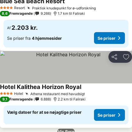
Blue Sea Beach Resort
Resort
Praktisk knudepunkt for ø-udforskning
4 Stjerner
8,6
Fremragende
9.266
1.7 km til Faliraki
2.203 kr.
Af
Se priser fra
4 hjemmesider
Se priser
Del
Føj
Hotel Kalithea Horizon Royal
Hotel
Athena restaurant med havudsigt
4 Stjerner
9,1
Fremragende
6.888
2.2 km til Faliraki
Vælg datoer for at se nøjagtige priser
Se priser
Vis flere