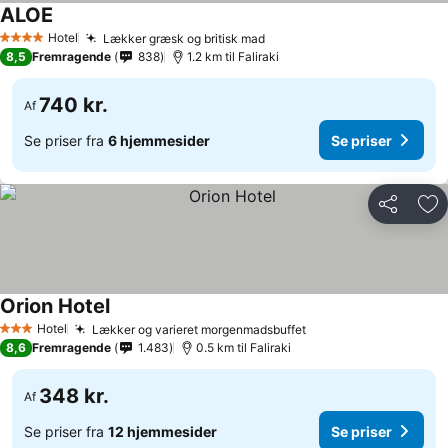
ALOE
Hotel
Lækker græsk og britisk mad
4 Stjerner
8,5
Fremragende
838
1.2 km til Faliraki
740 kr.
Af
Se priser fra
6 hjemmesider
Se priser
Del
Føj
Orion Hotel
Hotel
Lækker og varieret morgenmadsbuffet
3 Stjerner
8,6
Fremragende
1.483
0.5 km til Faliraki
348 kr.
Af
Se priser fra
12 hjemmesider
Se priser