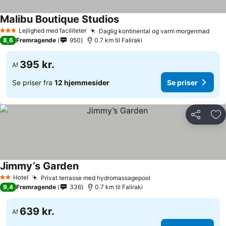
Malibu Boutique Studios
Lejlighed med faciliteter
Daglig kontinental og varm morgenmad
3 Stjerner
8,6
Fremragende
950
0.7 km til Faliraki
395 kr.
Af
Se priser fra
12 hjemmesider
Se priser
Del
Føj
Jimmy’s Garden
Hotel
Privat terrasse med hydromassagepool
2 Stjerner
9,4
Fremragende
336
0.7 km til Faliraki
639 kr.
Af