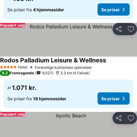
Se priser fra
4 hjemmesider
Se priser
Populært valg
Del
Føj
Rodos Palladium Leisure & Wellness
Hotel
Forskellige kulinariske oplevelser
5 Stjerner
9,2
Fremragende
9.027
3.3 km til Faliraki
1.071 kr.
Af
Se priser fra
16 hjemmesider
Se priser
Populært valg
Del
Føj