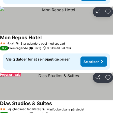
Del
Føj
Mon Repos Hotel
Hotel
Stor udendørs pool med spabad
2 Stjerner
8,7
Fremragende
972
0.6 km til Faliraki
Vælg datoer for at se nøjagtige priser
Se priser
Populært valg
Del
Føj
Dias Studios & Suites
Lejlighed med faciliteter
Minifodboldbane på stedet
2 Stjerner