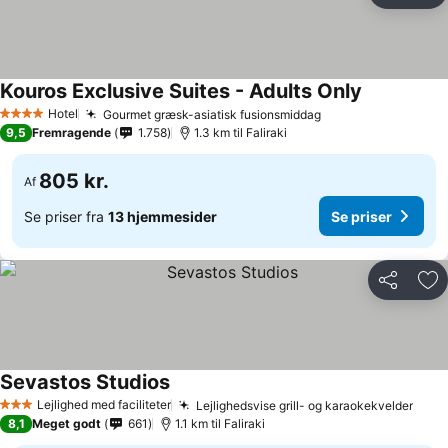
Kouros Exclusive Suites - Adults Only
Hotel
Gourmet græsk-asiatisk fusionsmiddag
4 Stjerner
9,5
Fremragende
1.758
1.3 km til Faliraki
805 kr.
Af
Se priser fra
13 hjemmesider
Se priser
Del
Føj
Sevastos Studios
Lejlighed med faciliteter
Lejlighedsvise grill- og karaokekvelder
3 Stjerner
8,1
Meget godt
661
1.1 km til Faliraki