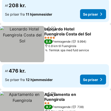
208 kr.
Af
Se priser fra
11 hjemmesider
Se priser
Leonardo Hotel
Del
Føj til favoritter
Fuengirola Costa del Sol
4 Stjerner
8,6
Fremragende
9.994
0.8 km til Fuengirola
Termisk spa med fuld service
476 kr.
Af
Se priser fra
12 hjemmesider
Se priser
Apartamento en
Del
Føj til favoritter
Fuengirola
2 Stjerner
8,7
Fremragende
738