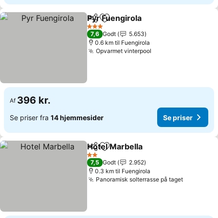
Pyr Fuengirola
Del
Føj til favoritter
3 Stjerner
7,6
Godt
5.653
0.6 km til Fuengirola
Opvarmet vinterpool
396 kr.
Af
Se priser fra
14 hjemmesider
Se priser
Hotel Marbella
Del
Føj til favoritter
2 Stjerner
7,5
Godt
2.952
0.3 km til Fuengirola
Panoramisk solterrasse på taget