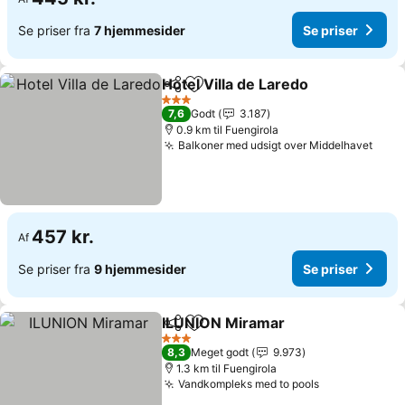
Se priser fra
7 hjemmesider
Se priser
Hotel Villa de Laredo
Del
Føj til favoritter
3 Stjerner
7,6
Godt
3.187
0.9 km til Fuengirola
Balkoner med udsigt over Middelhavet
457 kr.
Af
Se priser fra
9 hjemmesider
Se priser
ILUNION Miramar
Del
Føj til favoritter
3 Stjerner
8,3
Meget godt
9.973
1.3 km til Fuengirola
Vandkompleks med to pools