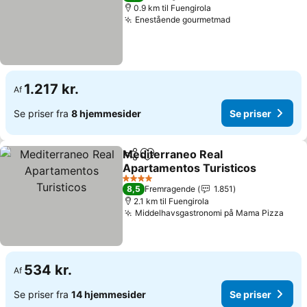
0.9 km til Fuengirola
Enestående gourmetmad
1.217 kr.
Af
Se priser fra
8 hjemmesider
Se priser
Mediterraneo Real
Del
Føj til favoritter
Apartamentos Turisticos
4 Stjerner
8,5
Fremragende
1.851
2.1 km til Fuengirola
Middelhavsgastronomi på Mama Pizza
534 kr.
Af
Se priser fra
14 hjemmesider
Se priser