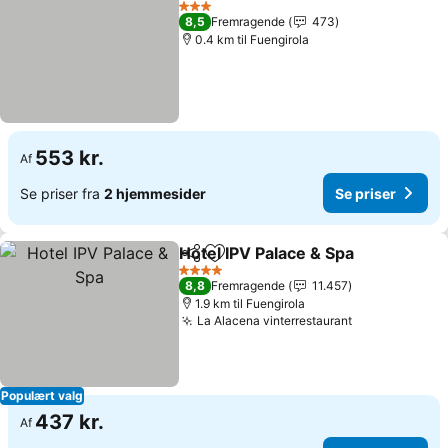
3 Stjerner
8,5
Fremragende
473
0.4 km til Fuengirola
553 kr.
Af
Se priser fra
2 hjemmesider
Se priser
Hotel IPV Palace & Spa
Del
Føj til favoritter
4 Stjerner
8,8
Fremragende
11.457
1.9 km til Fuengirola
La Alacena vinterrestaurant
Populært valg
437 kr.
Af