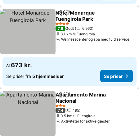
Hotel Monarque
Del
Føj til favoritter
Fuengirola Park
4 Stjerner
7,6
Godt
6.963
3.1 km til Fuengirola
Wellnesscenter og spa med fuld service
673 kr.
Af
Se priser fra
5 hjemmesider
Se priser
Apartamento Marina
Del
Føj til favoritter
Nacional
3 Stjerner
7,4
195
0.5 km til Fuengirola
Aktiviteter for aktive gæster