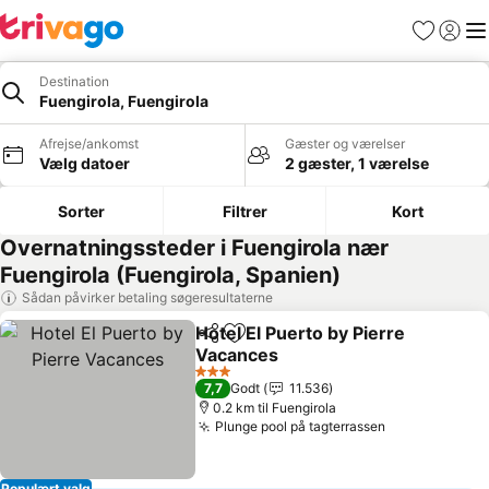
Favoritter
Log ind
Me
Destination
Fuengirola, Fuengirola
Afrejse/ankomst
Gæster og værelser
Vælg datoer
2 gæster, 1 værelse
Sorter
Filtrer
Kort
Overnatningssteder i Fuengirola nær
Fuengirola (Fuengirola, Spanien)
Sådan påvirker betaling søgeresultaterne
Hotel El Puerto by Pierre
Del
Føj til favoritter
Vacances
3 Stjerner
7,7
Godt
11.536
0.2 km til Fuengirola
Plunge pool på tagterrassen
Populært valg