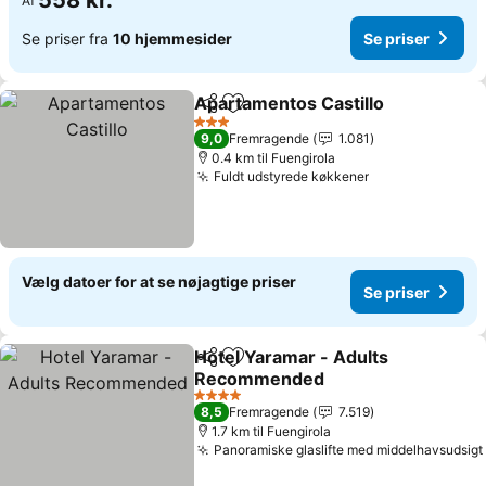
558 kr.
Af
Se priser fra
10 hjemmesider
Se priser
Apartamentos Castillo
Del
Føj til favoritter
3 Stjerner
9,0
Fremragende
1.081
0.4 km til Fuengirola
Fuldt udstyrede køkkener
Vælg datoer for at se nøjagtige priser
Se priser
Hotel Yaramar - Adults
Del
Føj til favoritter
Recommended
4 Stjerner
8,5
Fremragende
7.519
1.7 km til Fuengirola
Panoramiske glaslifte med middelhavsudsigt