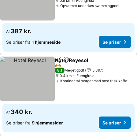
0.9 km til Fuengirola
Opvarmet udendørs swimmingpool
387 kr.
Af
Se priser fra
1 hjemmeside
Se priser
Hotel Reyesol
Del
Føj til favoritter
2 Stjerner
8,1
Meget godt
5.397
0.4 km til Fuengirola
Kontinental morgenmad med frisk kaffe
340 kr.
Af
Se priser fra
9 hjemmesider
Se priser