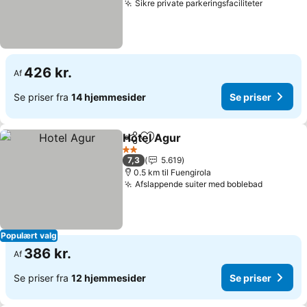
Sikre private parkeringsfaciliteter
426 kr.
Af
Se priser fra
14 hjemmesider
Se priser
Hotel Agur
Del
Føj til favoritter
2 Stjerner
7,3
5.619
0.5 km til Fuengirola
Afslappende suiter med boblebad
Populært valg
386 kr.
Af
Se priser fra
12 hjemmesider
Se priser