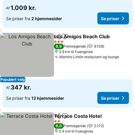
1.009 kr.
Af
Se priser fra
2 hjemmesider
Se priser
Los Amigos Beach Club
Del
Føj til favoritter
3 Stjerner
8,9
Fremragende
9.108
3.9 km til Fuengirola
Martirio Limón restaurant og lounge
Populært valg
347 kr.
Af
Se priser fra
12 hjemmesider
Se priser
Terrace Costa Hotel
Del
Føj til favoritter
2 Stjerner
9,0
Fremragende
2.172
0.4 km til Fuengirola