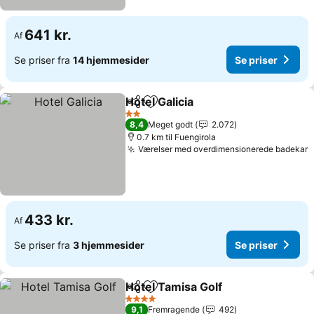
641 kr.
Af
Se priser fra
14 hjemmesider
Se priser
Hotel Galicia
Del
Føj til favoritter
2 Stjerner
8,4
Meget godt
2.072
0.7 km til Fuengirola
Værelser med overdimensionerede badekar
433 kr.
Af
Se priser fra
3 hjemmesider
Se priser
Hotel Tamisa Golf
Del
Føj til favoritter
4 Stjerner
9,1
Fremragende
492