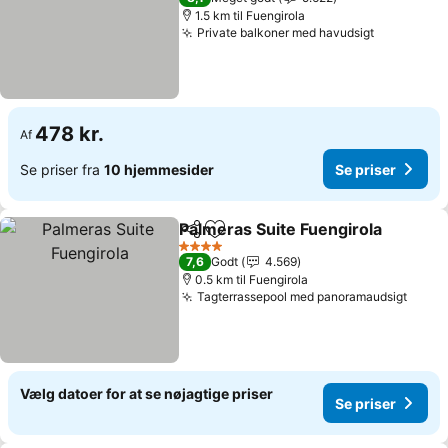
1.5 km til Fuengirola
Private balkoner med havudsigt
478 kr.
Af
Se priser fra
10 hjemmesider
Se priser
Palmeras Suite Fuengirola
Del
Føj til favoritter
4 Stjerner
7,6
Godt
4.569
0.5 km til Fuengirola
Tagterrassepool med panoramaudsigt
Vælg datoer for at se nøjagtige priser
Se priser