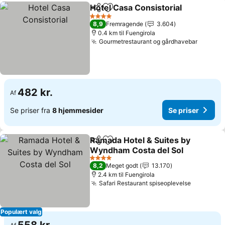
Hotel Casa Consistorial
Del
Føj til favoritter
4 Stjerner
8,9
Fremragende
3.604
0.4 km til Fuengirola
Gourmetrestaurant og gårdhavebar
482 kr.
Af
Se priser fra
8 hjemmesider
Se priser
Ramada Hotel & Suites by
Del
Føj til favoritter
Wyndham Costa del Sol
4 Stjerner
8,2
Meget godt
13.170
2.4 km til Fuengirola
Safari Restaurant spiseoplevelse
Populært valg