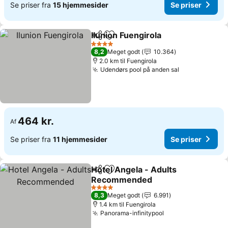
Se priser fra
15 hjemmesider
Se priser
Ilunion Fuengirola
Del
Føj til favoritter
4 Stjerner
8,2
Meget godt
10.364
2.0 km til Fuengirola
Udendørs pool på anden sal
464 kr.
Af
Se priser fra
11 hjemmesider
Se priser
Hotel Angela - Adults
Del
Føj til favoritter
Recommended
4 Stjerner
8,3
Meget godt
6.991
1.4 km til Fuengirola
Panorama-infinitypool