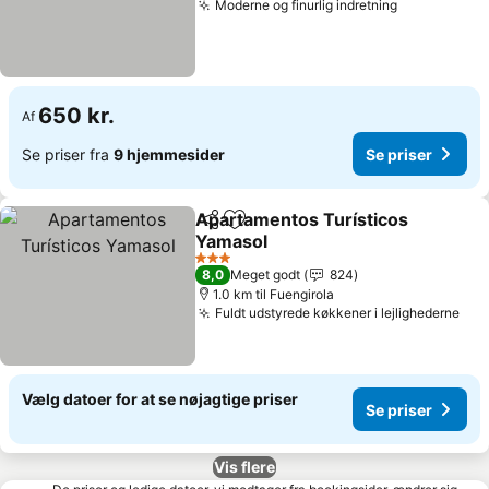
Moderne og finurlig indretning
650 kr.
Af
Se priser fra
9 hjemmesider
Se priser
Apartamentos Turísticos
Del
Føj til favoritter
Yamasol
3 Stjerner
8,0
Meget godt
824
1.0 km til Fuengirola
Fuldt udstyrede køkkener i lejlighederne
Vælg datoer for at se nøjagtige priser
Se priser
Vis flere