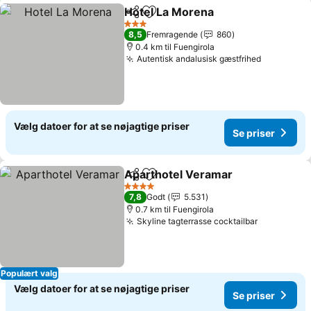
Hotel La Morena
Del
Føj til favoritter
3 Stjerner
8,5
Fremragende
860
0.4 km til Fuengirola
Autentisk andalusisk gæstfrihed
Vælg datoer for at se nøjagtige priser
Se priser
Aparthotel Veramar
Del
Føj til favoritter
4 Stjerner
7,8
Godt
5.531
0.7 km til Fuengirola
Skyline tagterrasse cocktailbar
Populært valg
Vælg datoer for at se nøjagtige priser
Se priser