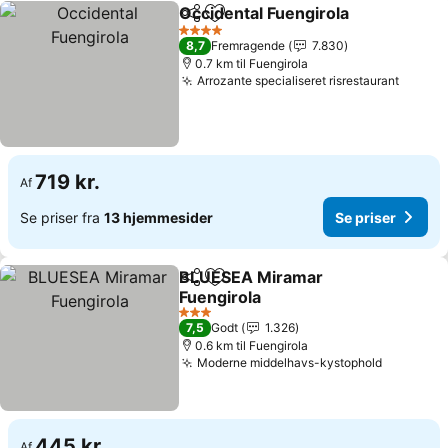
Occidental Fuengirola
Del
Føj til favoritter
4 Stjerner
8,7
Fremragende
7.830
0.7 km til Fuengirola
Arrozante specialiseret risrestaurant
719 kr.
Af
Se priser fra
13 hjemmesider
Se priser
BLUESEA Miramar
Del
Føj til favoritter
Fuengirola
3 Stjerner
7,5
Godt
1.326
0.6 km til Fuengirola
Moderne middelhavs-kystophold
445 kr.
Af