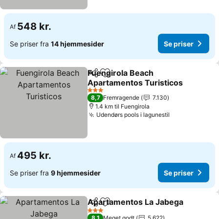
548 kr.
Af
Se priser fra
14 hjemmesider
Se priser
Fuengirola Beach
Del
Føj til favoritter
Apartamentos Turisticos
3 Stjerner
8,7
Fremragende
7.130
1.4 km til Fuengirola
Udendørs pools i lagunestil
495 kr.
Af
Se priser fra
9 hjemmesider
Se priser
Apartamentos La Jabega
Del
Føj til favoritter
3 Stjerner
8,1
Meget godt
5.622