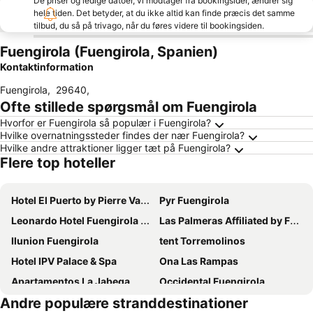
De priser og ledige datoer, vi modtager fra bookingsider, ændrer sig
hele tiden. Det betyder, at du ikke altid kan finde præcis det samme
tilbud, du så på trivago, når du føres videre til bookingsiden.
Fuengirola (Fuengirola, Spanien)
Kontaktinformation
Fuengirola
,
29640
,
Ofte stillede spørgsmål om Fuengirola
Hvorfor er Fuengirola så populær i Fuengirola?
Hvilke overnatningssteder findes der nær Fuengirola?
Hvilke andre attraktioner ligger tæt på Fuengirola?
Flere top hoteller
Hotel El Puerto by Pierre Vacances
Pyr Fuengirola
Leonardo Hotel Fuengirola Costa del Sol
Las Palmeras Affiliated by FERGUS
Ilunion Fuengirola
tent Torremolinos
Hotel IPV Palace & Spa
Ona Las Rampas
Apartamentos La Jabega
Occidental Fuengirola
Andre populære stranddestinationer
Sol Principe
La Barracuda