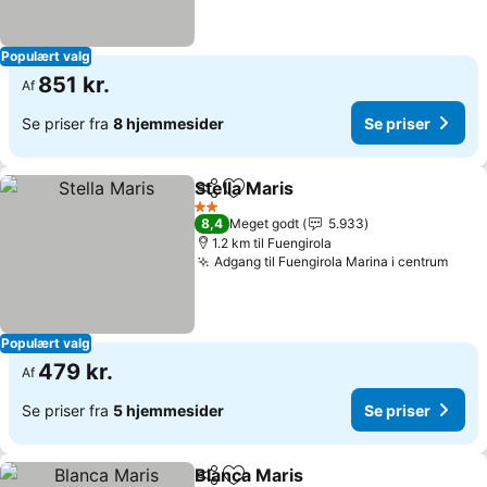
Populært valg
851 kr.
Af
Se priser fra
8 hjemmesider
Se priser
Stella Maris
Del
Føj til favoritter
2 Stjerner
8,4
Meget godt
5.933
1.2 km til Fuengirola
Adgang til Fuengirola Marina i centrum
Populært valg
479 kr.
Af
Se priser fra
5 hjemmesider
Se priser
Blanca Maris
Del
Føj til favoritter