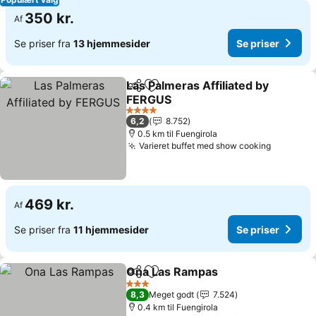
350 kr.
Af
Se priser fra
13 hjemmesider
Se priser
Las Palmeras Affiliated by
Del
Føj til favoritter
FERGUS
4 Stjerner
6,2
8.752
0.5 km til Fuengirola
Varieret buffet med show cooking
469 kr.
Af
Se priser fra
11 hjemmesider
Se priser
Ona Las Rampas
Del
Føj til favoritter
3 Stjerner
8,3
Meget godt
7.524
0.4 km til Fuengirola