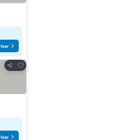
riser
Føj til favoritter
Del
riser