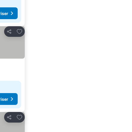
riser
Føj til favoritter
Del
riser
Føj til favoritter
Del