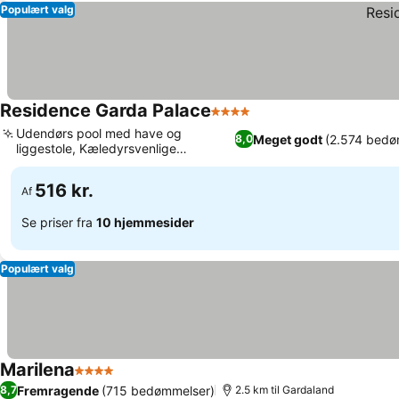
Populært valg
Residence Garda Palace
4 Stjerner
Udendørs pool med have og
Meget godt
(2.574 bedø
8,0
liggestole, Kæledyrsvenlige
lejligheder i stueetagen
516 kr.
Af
Se priser fra
10 hjemmesider
Populært valg
Marilena
4 Stjerner
Fremragende
(715 bedømmelser)
8,7
2.5 km til Gardaland