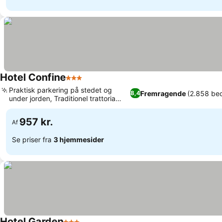
Hotel Confine
3 Stjerner
Praktisk parkering på stedet og
Fremragende
(2.858 be
8,4
under jorden, Traditionel trattoria
med lokale retter
957 kr.
Af
Se priser fra
3 hjemmesider
Hotel Garden