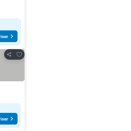
riser
Føj til favoritter
Del
riser