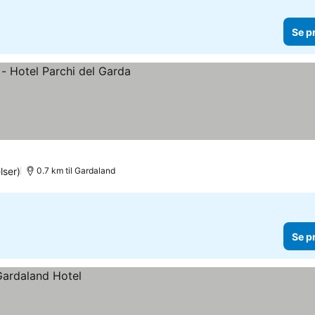
Se p
ser)
0.7 km til Gardaland
Se p