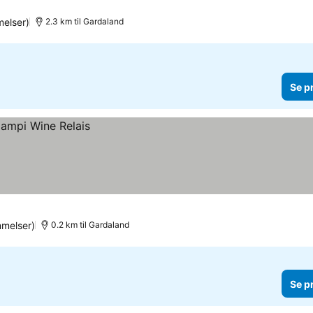
elser)
2.3 km til Gardaland
Se p
melser)
0.2 km til Gardaland
Se p