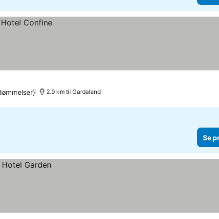
dømmelser)
2.9 km til Gardaland
Se p