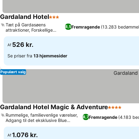
Gardaland Hotel
3 Stjerner
Tæt på Gardasøens
Fremragende
(13.283 bedømmel
8,5
attraktioner, Forskellige
spiseoplevelser
526 kr.
Af
Se priser fra
13 hjemmesider
Populært valg
Gardaland Hotel Magic & Adventure
4 Stjerner
Rummelige, familievenlige værelser,
Fremragende
(4.183 be
8,7
Adgang til det eksklusive Blue
Lagoon vandland
1.076 kr.
Af