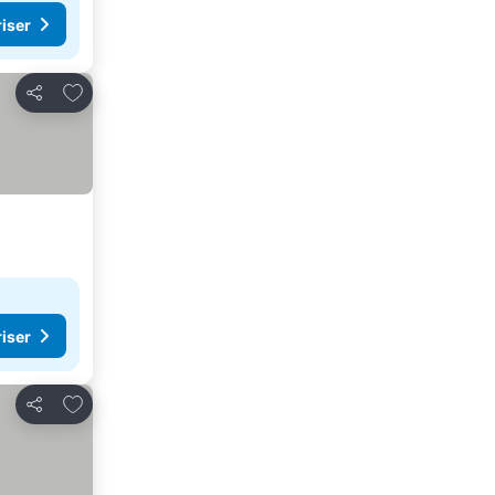
riser
Føj til favoritter
Del
riser
Føj til favoritter
Del