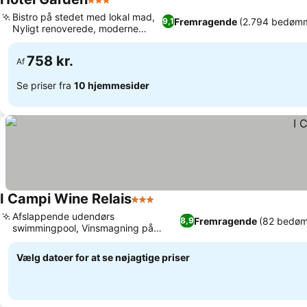
3 Stjerner
Bistro på stedet med lokal mad,
Fremragende
(2.794 bedømm
9,1
Nyligt renoverede, moderne
værelser
758 kr.
Af
Se priser fra
10 hjemmesider
I Campi Wine Relais
3 Stjerner
Afslappende udendørs
Fremragende
(82 bedøm
8,9
swimmingpool, Vinsmagning på
hotellet med lokale vine
Vælg datoer for at se nøjagtige priser