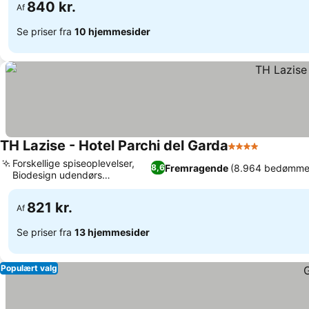
840 kr.
Af
Se priser fra
10 hjemmesider
TH Lazise - Hotel Parchi del Garda
4 Stjerner
Forskellige spiseoplevelser,
Fremragende
(8.964 bedømmel
8,6
Biodesign udendørs
swimmingpool
821 kr.
Af
Se priser fra
13 hjemmesider
Populært valg