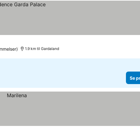
mmelser)
1.9 km til Gardaland
Se p