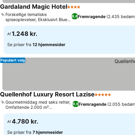
Gardaland Magic Hotel
4 Stjerner
Forskellige tematiske
Fremragende
(2.435 bedøm
8,6
spiseoplevelser, Eksklusivt Blue
Lagoon vandland
1.248 kr.
Af
Se priser fra
12 hjemmesider
Populært valg
Quellenhof Luxury Resort Lazise
5 Stjerner
Gourmetmiddag med seks retter,
Fremragende
(2.055 bedøm
9,6
Omfattende 2.000 m²
wellnessområde
4.780 kr.
Af
Se priser fra
7 hjemmesider