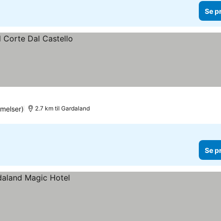
Se p
melser)
2.7 km til Gardaland
Se p