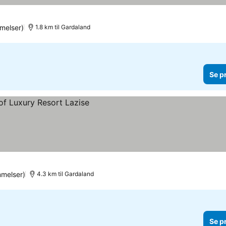
melser)
1.8 km til Gardaland
Se p
melser)
4.3 km til Gardaland
Se p