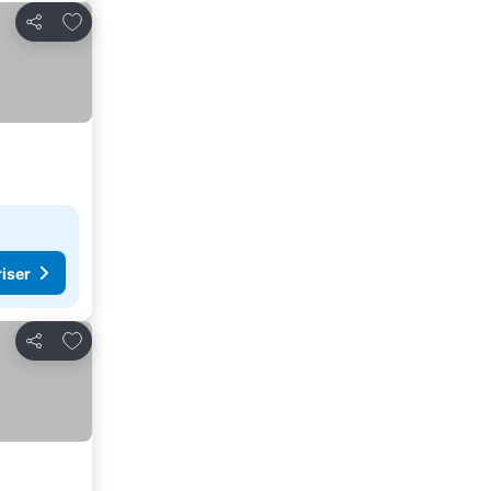
Føj til favoritter
Del
riser
Føj til favoritter
Del