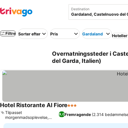
Destination
Filtre
Sorter efter
Pris
Gardaland
Hoteller
Overnatningssteder i Cast
del Garda, Italien)
Hotel Ristorante Al Fiore
3 Stjerner
Tilpasset
Fremragende
(2.314 bedømmelse
9,0
morgenmadsoplevelse,
Direkte adgang til søen