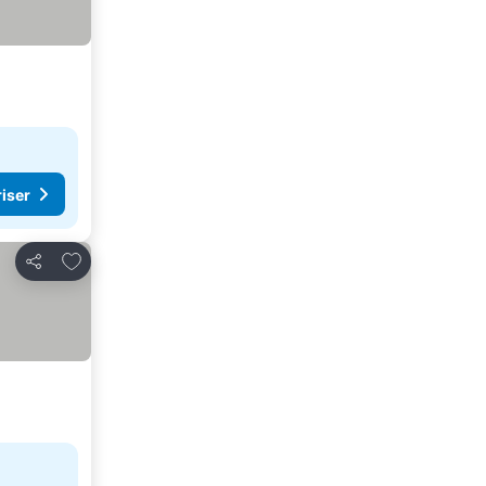
riser
Føj til favoritter
Del