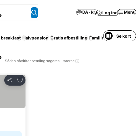
DA · kr.
Menu
Log ind
e
Se kort
 breakfast
Halvpension
Gratis afbestilling
Familier
Kæledyr tilla
o
Sådan påvirker betaling søgeresultaterne
Føj til favoritter
Del