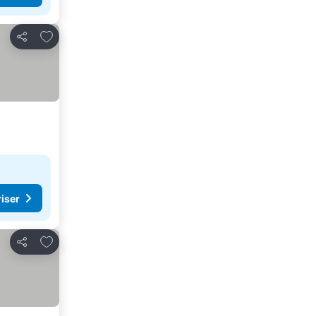
Føj til favoritter
Del
riser
Føj til favoritter
Del