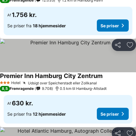
8,7
Fremragende
12.035
1.2 km til Hamburg Havn
1.756 kr.
Af
Se priser fra
18 hjemmesider
Se priser
Del
Føj
Premier Inn Hamburg City Zentrum
Hotel
Udsigt over Speicherstadt eller Zollkanal
3 Stjerner
8,5
Fremragende
9.708
0.5 km til Hamburg-Altstadt
630 kr.
Af
Se priser fra
12 hjemmesider
Se priser