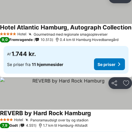
Del
Føj
Hotel Atlantic Hamburg, Autograph Collection
Hotel
Gourmetmad med regionale smagsoplevelser
5 Stjerner
9,0
Fremragende
10.513
0.4 km til Hamburg Hovedbanegård
1.744 kr.
Af
Se priser fra
11 hjemmesider
Se priser
Del
Føj
REVERB by Hard Rock Hamburg
Hotel
Panoramaudsigt over by og stadion
4 Stjerner
7,9
Godt
4.551
1.7 km til Hamburg-Altstadt