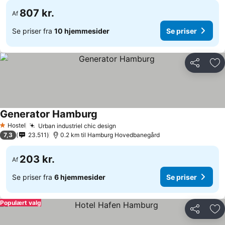
807 kr.
Af
Se priser fra
10 hjemmesider
Se priser
Del
Føj
Generator Hamburg
Hostel
Urban industriel chic design
1 Stjerner
7,3
23.511
0.2 km til Hamburg Hovedbanegård
203 kr.
Af
Se priser fra
6 hjemmesider
Se priser
Populært valg
Del
Føj