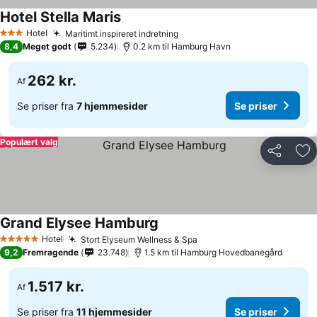
Hotel Stella Maris
Hotel
Maritimt inspireret indretning
3 Stjerner
8,4
Meget godt
5.234
0.2 km til Hamburg Havn
262 kr.
Af
Se priser fra
7 hjemmesider
Se priser
Populært valg
Del
Føj
Grand Elysee Hamburg
Hotel
Stort Elyseum Wellness & Spa
5 Stjerner
9,2
Fremragende
23.748
1.5 km til Hamburg Hovedbanegård
1.517 kr.
Af
Se priser fra
11 hjemmesider
Se priser