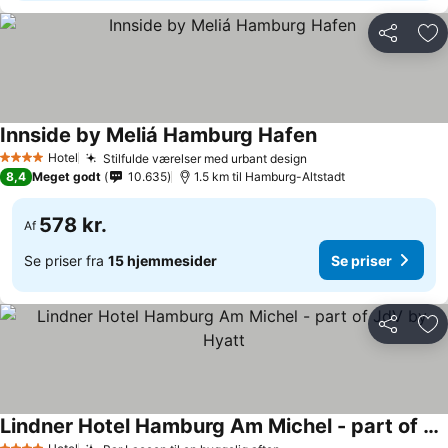
Del
Føj
Innside by Meliá Hamburg Hafen
Hotel
Stilfulde værelser med urbant design
4 Stjerner
8,4
Meget godt
10.635
1.5 km til Hamburg-Altstadt
578 kr.
Af
Se priser fra
15 hjemmesider
Se priser
Del
Føj
Lindner Hotel Hamburg Am Michel - part of JdV by Hyatt