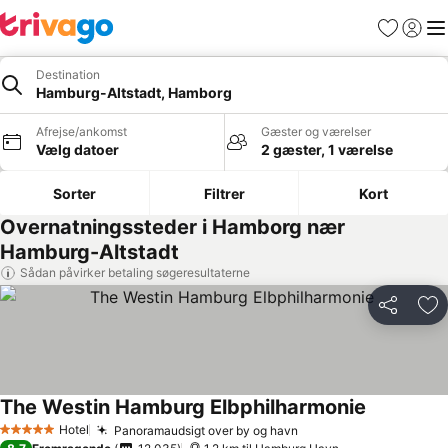
Favoritter
Log ind
Me
Destination
Hamburg-Altstadt, Hamborg
Afrejse/ankomst
Gæster og værelser
Vælg datoer
2 gæster, 1 værelse
Sorter
Filtrer
Kort
Overnatningssteder i Hamborg nær
Hamburg-Altstadt
Sådan påvirker betaling søgeresultaterne
Del
Føj
The Westin Hamburg Elbphilharmonie
Hotel
Panoramaudsigt over by og havn
5 Stjerner