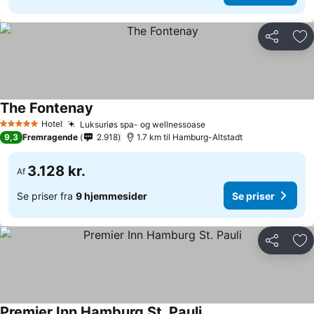
Del
Føj
The Fontenay
Hotel
Luksuriøs spa- og wellnessoase
5 Stjerner
9,3
Fremragende
2.918
1.7 km til Hamburg-Altstadt
3.128 kr.
Af
Se priser fra
9 hjemmesider
Se priser
Del
Føj
Premier Inn Hamburg St. Pauli