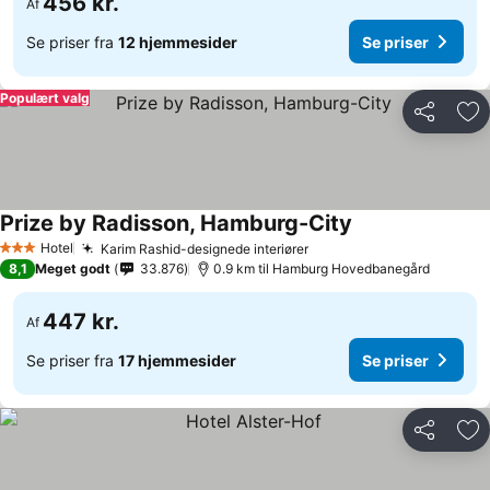
456 kr.
Af
Se priser fra
12 hjemmesider
Se priser
Populært valg
Del
Føj
Prize by Radisson, Hamburg-City
Hotel
Karim Rashid-designede interiører
3 Stjerner
8,1
Meget godt
33.876
0.9 km til Hamburg Hovedbanegård
447 kr.
Af
Se priser fra
17 hjemmesider
Se priser
Del
Føj