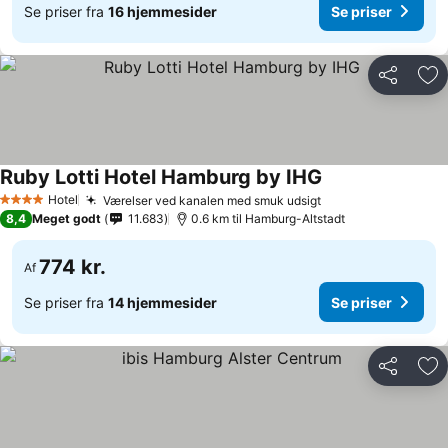
Se priser fra
16 hjemmesider
Se priser
Del
Føj
Ruby Lotti Hotel Hamburg by IHG
Hotel
Værelser ved kanalen med smuk udsigt
4 Stjerner
8,4
Meget godt
11.683
0.6 km til Hamburg-Altstadt
774 kr.
Af
Se priser fra
14 hjemmesider
Se priser
Del
Føj