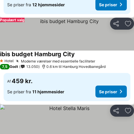
Se priser fra
12 hjemmesider
Se priser
Populært valg
Del
Føj
ibis budget Hamburg City
Hotel
Moderne værelser med essentielle faciliteter
1 Stjerner
7,5
Godt
13.050
0.6 km til Hamburg Hovedbanegård
459 kr.
Af
Se priser fra
11 hjemmesider
Se priser
Del
Føj