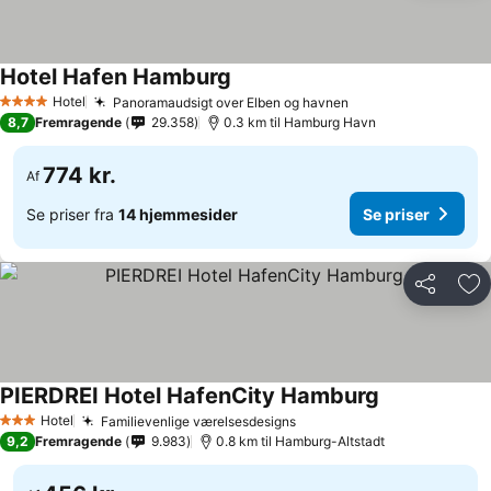
Hotel Hafen Hamburg
Hotel
Panoramaudsigt over Elben og havnen
4 Stjerner
8,7
Fremragende
29.358
0.3 km til Hamburg Havn
774 kr.
Af
Se priser fra
14 hjemmesider
Se priser
Del
Føj
PIERDREI Hotel HafenCity Hamburg
Hotel
Familievenlige værelsesdesigns
3 Stjerner
9,2
Fremragende
9.983
0.8 km til Hamburg-Altstadt