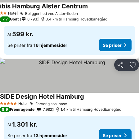
ibis Hamburg Alster Centrum
Hotel
Beliggenhed ved Alster-floden
2 Stjerner
7,7
Godt
8.793
0.4 km til Hamburg Hovedbanegård
599 kr.
Af
Se priser fra
16 hjemmesider
Se priser
Del
Føj
SIDE Design Hotel Hamburg
Hotel
Farverig spa-oase
5 Stjerner
8,9
Fremragende
7.982
1.4 km til Hamburg Hovedbanegård
1.301 kr.
Af
Se priser fra
13 hjemmesider
Se priser