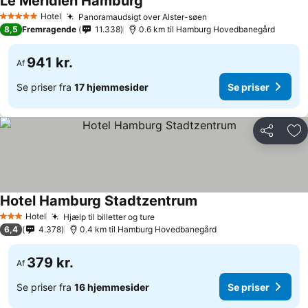
Le Méridien Hamburg
Hotel
Panoramaudsigt over Alster-søen
5 Stjerner
8,5
Fremragende
11.338
0.6 km til Hamburg Hovedbanegård
941 kr.
Af
Se priser fra
17 hjemmesider
Se priser
Del
Føj
Hotel Hamburg Stadtzentrum
Hotel
Hjælp til billetter og ture
3 Stjerner
6,4
4.378
0.4 km til Hamburg Hovedbanegård
379 kr.
Af
Se priser fra
16 hjemmesider
Se priser