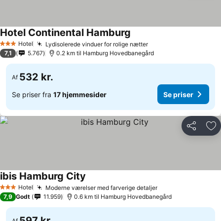
Hotel Continental Hamburg
Hotel
Lydisolerede vinduer for rolige nætter
3 Stjerner
7,1
5.767
0.2 km til Hamburg Hovedbanegård
532 kr.
Af
Se priser fra
17 hjemmesider
Se priser
Del
Føj
ibis Hamburg City
Hotel
Moderne værelser med farverige detaljer
3 Stjerner
7,9
Godt
11.959
0.6 km til Hamburg Hovedbanegård
597 kr.
Af