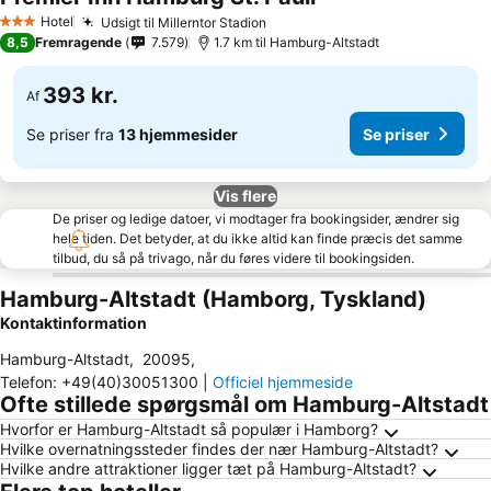
Hotel
Udsigt til Millerntor Stadion
3 Stjerner
8,5
Fremragende
7.579
1.7 km til Hamburg-Altstadt
393 kr.
Af
Se priser fra
13 hjemmesider
Se priser
Vis flere
De priser og ledige datoer, vi modtager fra bookingsider, ændrer sig
hele tiden. Det betyder, at du ikke altid kan finde præcis det samme
tilbud, du så på trivago, når du føres videre til bookingsiden.
Hamburg-Altstadt (Hamborg, Tyskland)
Kontaktinformation
Hamburg-Altstadt
,
20095
,
Telefon
:
+49(40)30051300
|
Officiel hjemmeside
Ofte stillede spørgsmål om Hamburg-Altstadt
Hvorfor er Hamburg-Altstadt så populær i Hamborg?
Hvilke overnatningssteder findes der nær Hamburg-Altstadt?
Hvilke andre attraktioner ligger tæt på Hamburg-Altstadt?