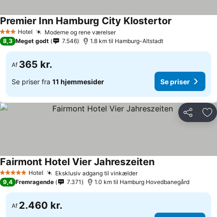
Premier Inn Hamburg City Klostertor
Hotel
Moderne og rene værelser
3 Stjerner
8,3
Meget godt
7.546
1.8 km til Hamburg-Altstadt
365 kr.
Af
Se priser fra
11 hjemmesider
Se priser
Del
Føj
Fairmont Hotel Vier Jahreszeiten
Hotel
Eksklusiv adgang til vinkælder
5 Stjerner
9,4
Fremragende
7.371
1.0 km til Hamburg Hovedbanegård
2.460 kr.
Af