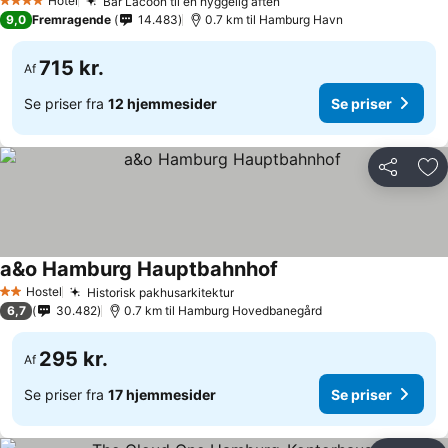
Hotel
Bar Lacoon til en hyggelig aften
4 Stjerner
9,0
Fremragende
14.483
0.7 km til Hamburg Havn
715 kr.
Af
Se priser fra
12 hjemmesider
Se priser
Del
Føj
a&o Hamburg Hauptbahnhof
Hostel
Historisk pakhusarkitektur
2 Stjerner
6,7
30.482
0.7 km til Hamburg Hovedbanegård
295 kr.
Af
Se priser fra
17 hjemmesider
Se priser