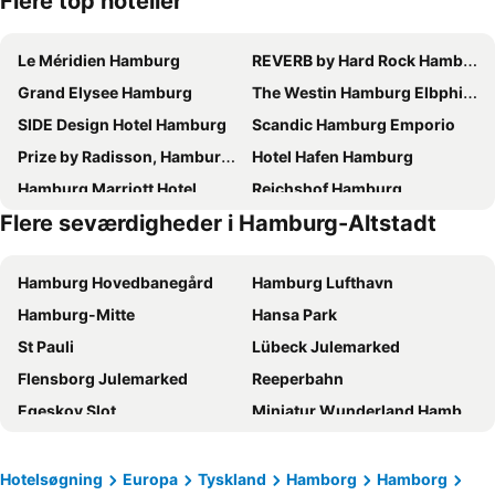
Flere top hoteller
Le Méridien Hamburg
REVERB by Hard Rock Hamburg
Grand Elysee Hamburg
The Westin Hamburg Elbphilharmonie
SIDE Design Hotel Hamburg
Scandic Hamburg Emporio
Prize by Radisson, Hamburg-City
Hotel Hafen Hamburg
Hamburg Marriott Hotel
Reichshof Hamburg
Flere seværdigheder i Hamburg-Altstadt
Premier Inn Hamburg City Zentrum
Innside by Meliá Hamburg Hafen
Crowne Plaza Hamburg - City Alster By Ihg
Renaissance Hamburg Hotel
Hamburg Hovedbanegård
Hamburg Lufthavn
ibis Hamburg City
Novotel Hamburg City Alster
Hamburg-Mitte
Hansa Park
Holiday Inn Hamburg - Hafencity By Ihg
HYPERION Hotel Hamburg
St Pauli
Lübeck Julemarked
Barceló Hamburg
Courtyard by Marriott Hamburg City
Flensborg Julemarked
Reeperbahn
Radisson Blu Hotel, Hamburg
Hampton by Hilton Hamburg City Centre
Egeskov Slot
Miniatur Wunderland Hamburg
Premier Inn Hamburg City Alster
The Cloud One Hamburg-Kontorhaus
Kiel Julemarked
Hidepark Forlystelsespark
Prize by Radisson, Hamburg-St. Pauli
Hotel Hamburg Stadtzentrum
Hamborg rådhus
HafenCity Hamburg
Novotel Hamburg Central Station
Steigenberger Hotel Hamburg
Hotelsøgning
Europa
Tyskland
Hamborg
Hamborg