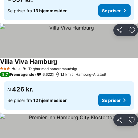
Se priser fra
13 hjemmesider
Se priser
Del
Føj
Villa Viva Hamburg
Hotel
Tagbar med panoramaudsigt
3 Stjerner
8,7
Fremragende
6.622
1.1 km til Hamburg-Altstadt
426 kr.
Af
Se priser fra
12 hjemmesider
Se priser
Del
Føj