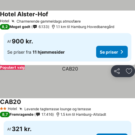
Hotel Alster-Hof
Hotel
Charmerende gammeldags atmosfære
8,2
Meget godt
6.133
1.1 km til Hamburg Hovedbanegård
900 kr.
Af
Se priser fra
11 hjemmesider
Se priser
Populært valg
Del
Føj
CAB20
Hotel
Levende tagterrasse lounge og terrasse
2 Stjerner
8,7
Fremragende
17.416
1.5 km til Hamburg-Altstadt
321 kr.
Af