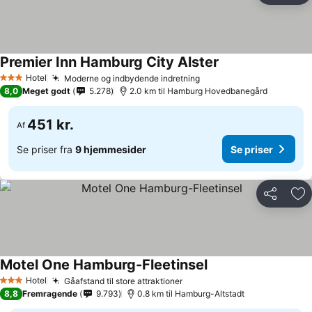
Premier Inn Hamburg City Alster
Hotel
Moderne og indbydende indretning
3 Stjerner
8,0
Meget godt
5.278
2.0 km til Hamburg Hovedbanegård
451 kr.
Af
Se priser fra
9 hjemmesider
Se priser
Del
Føj
Motel One Hamburg-Fleetinsel
Hotel
Gåafstand til store attraktioner
3 Stjerner
8,8
Fremragende
9.793
0.8 km til Hamburg-Altstadt