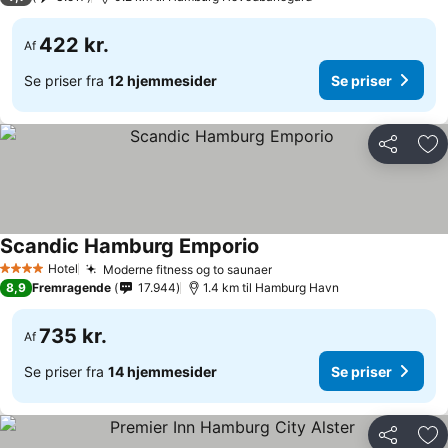
422 kr.
Af
Se priser fra
12 hjemmesider
Se priser
Del
Føj
Scandic Hamburg Emporio
Hotel
Moderne fitness og to saunaer
4 Stjerner
8,9
Fremragende
17.944
1.4 km til Hamburg Havn
735 kr.
Af
Se priser fra
14 hjemmesider
Se priser
Del
Føj