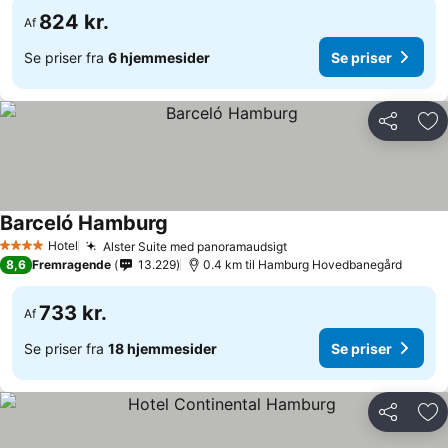
824 kr.
Af
Se priser fra
6 hjemmesider
Se priser
Del
Føj
Barceló Hamburg
Hotel
Alster Suite med panoramaudsigt
4 Stjerner
8,6
Fremragende
13.229
0.4 km til Hamburg Hovedbanegård
733 kr.
Af
Se priser fra
18 hjemmesider
Se priser
Del
Føj