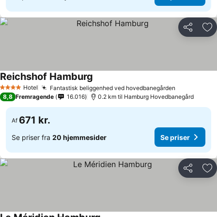
Del
Føj
Reichshof Hamburg
Hotel
Fantastisk beliggenhed ved hovedbanegården
4 Stjerner
8,8
Fremragende
16.016
0.2 km til Hamburg Hovedbanegård
671 kr.
Af
Se priser fra
20 hjemmesider
Se priser
Del
Føj