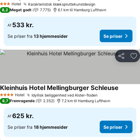
Hotel
Karakteristisk blækspruttekunstdesign
3 Stjerner
8,2
Meget godt
7.775
6.1 km til Hamburg Lufthavn
533 kr.
Af
Se priser fra
13 hjemmesider
Se priser
Del
Føj
Kleinhuis Hotel Mellingburger Schleuse
Hotel
Idyllisk beliggenhed ved Alster-floden
4 Stjerner
8,7
Fremragende
2.352
7.2 km til Hamburg Lufthavn
625 kr.
Af
Se priser fra
18 hjemmesider
Se priser