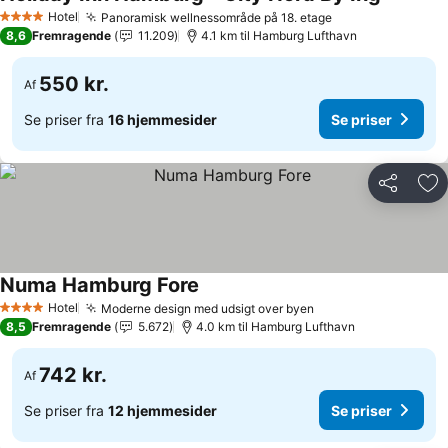
Hotel
Panoramisk wellnessområde på 18. etage
4 Stjerner
8,6
Fremragende
11.209
4.1 km til Hamburg Lufthavn
550 kr.
Af
Se priser fra
16 hjemmesider
Se priser
Del
Føj
Numa Hamburg Fore
Hotel
Moderne design med udsigt over byen
4 Stjerner
8,5
Fremragende
5.672
4.0 km til Hamburg Lufthavn
742 kr.
Af
Se priser fra
12 hjemmesider
Se priser