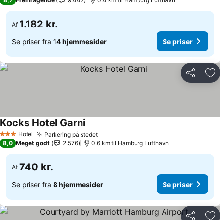
8,7
Fremragende
9.442
0.4 km til Hamburg Lufthavn
1.182 kr.
Af
Se priser fra
14 hjemmesider
Se priser
Del
Føj
Kocks Hotel Garni
Hotel
Parkering på stedet
3 Stjerner
8,0
Meget godt
2.576
0.6 km til Hamburg Lufthavn
740 kr.
Af
Se priser fra
8 hjemmesider
Se priser