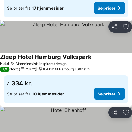
Se priser fra
17 hjemmesider
Se priser
Del
Føj
Zleep Hotel Hamburg Volkspark
Hotel
Skandinavisk-inspireret design
7,9
Godt
2.672
8.4 km til Hamburg Lufthavn
334 kr.
Af
Se priser fra
10 hjemmesider
Se priser
Del
Føj