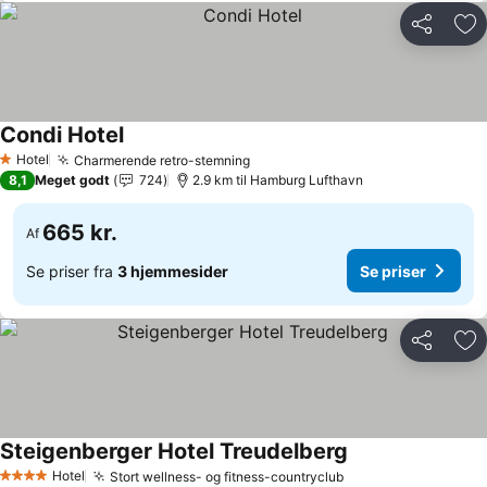
Del
Føj
Condi Hotel
Hotel
Charmerende retro-stemning
1 Stjerner
8,1
Meget godt
724
2.9 km til Hamburg Lufthavn
665 kr.
Af
Se priser fra
3 hjemmesider
Se priser
Del
Føj
Steigenberger Hotel Treudelberg
Hotel
Stort wellness- og fitness-countryclub
4 Stjerner