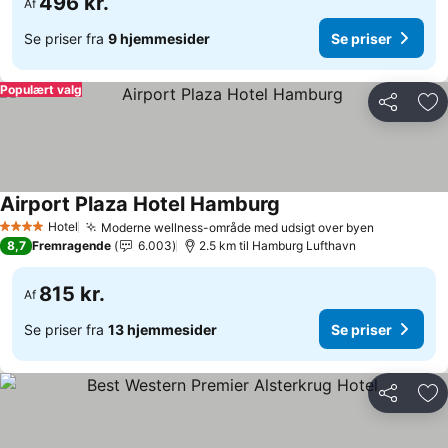
496 kr.
Af
Se priser fra
9 hjemmesider
Se priser
Populært valg
Del
Føj
Airport Plaza Hotel Hamburg
Hotel
Moderne wellness-område med udsigt over byen
4 Stjerner
8,7
Fremragende
6.003
2.5 km til Hamburg Lufthavn
815 kr.
Af
Se priser fra
13 hjemmesider
Se priser
Del
Føj