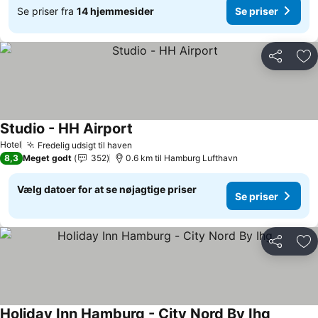
Se priser fra
14 hjemmesider
Se priser
Del
Føj
Studio - HH Airport
Hotel
Fredelig udsigt til haven
8,3
Meget godt
352
0.6 km til Hamburg Lufthavn
Vælg datoer for at se nøjagtige priser
Se priser
Del
Føj
Holiday Inn Hamburg - City Nord By Ihg