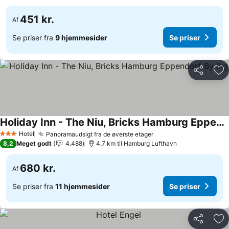
451 kr.
Af
Se priser fra
9 hjemmesider
Se priser
Del
Føj
Holiday Inn - The Niu, Bricks Hamburg Eppendorf By Ihg
Hotel
Panoramaudsigt fra de øverste etager
3 Stjerner
8,2
Meget godt
4.488
4.7 km til Hamburg Lufthavn
680 kr.
Af
Se priser fra
11 hjemmesider
Se priser
Del
Føj