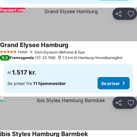
Populært valg
Del
Føj
Grand Elysee Hamburg
Hotel
Stort Elyseum Wellness & Spa
5 Stjerner
9,2
Fremragende
23.748
1.5 km til Hamburg Hovedbanegård
1.517 kr.
Af
Se priser fra
11 hjemmesider
Se priser
Del
Føj
ibis Styles Hamburg Barmbek