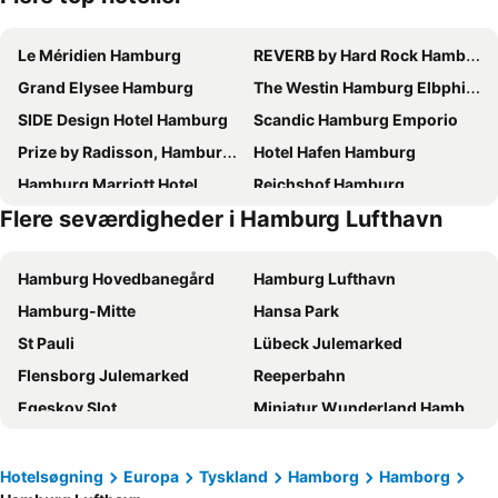
Le Méridien Hamburg
REVERB by Hard Rock Hamburg
Grand Elysee Hamburg
The Westin Hamburg Elbphilharmonie
SIDE Design Hotel Hamburg
Scandic Hamburg Emporio
Prize by Radisson, Hamburg-City
Hotel Hafen Hamburg
Hamburg Marriott Hotel
Reichshof Hamburg
Flere seværdigheder i Hamburg Lufthavn
Premier Inn Hamburg City Zentrum
Innside by Meliá Hamburg Hafen
Crowne Plaza Hamburg - City Alster By Ihg
Renaissance Hamburg Hotel
Hamburg Hovedbanegård
Hamburg Lufthavn
ibis Hamburg City
Novotel Hamburg City Alster
Hamburg-Mitte
Hansa Park
Holiday Inn Hamburg - Hafencity By Ihg
HYPERION Hotel Hamburg
St Pauli
Lübeck Julemarked
Barceló Hamburg
Courtyard by Marriott Hamburg City
Flensborg Julemarked
Reeperbahn
Radisson Blu Hotel, Hamburg
Hampton by Hilton Hamburg City Centre
Egeskov Slot
Miniatur Wunderland Hamburg
Premier Inn Hamburg City Alster
The Cloud One Hamburg-Kontorhaus
Kiel Julemarked
Hidepark Forlystelsespark
Prize by Radisson, Hamburg-St. Pauli
Hotel Hamburg Stadtzentrum
Hamborg rådhus
Odense Banegård Center
Novotel Hamburg Central Station
Steigenberger Hotel Hamburg
Hotelsøgning
Europa
Tyskland
Hamborg
Hamborg