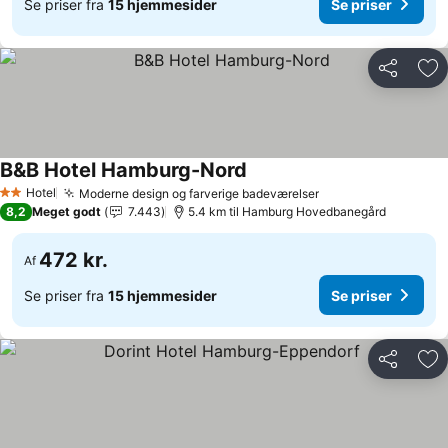
Se priser fra
15 hjemmesider
Se priser
Del
Føj
B&B Hotel Hamburg-Nord
Hotel
Moderne design og farverige badeværelser
2 Stjerner
8,2
Meget godt
7.443
5.4 km til Hamburg Hovedbanegård
472 kr.
Af
Se priser fra
15 hjemmesider
Se priser
Del
Føj