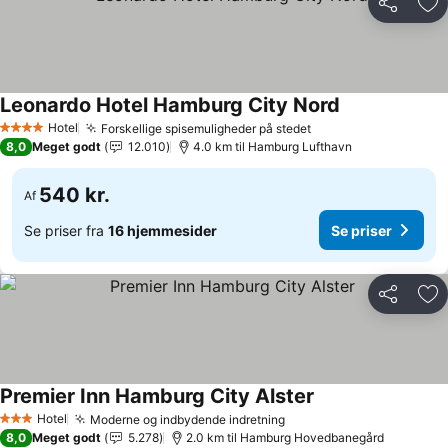
Del
Føj
Leonardo Hotel Hamburg City Nord
Hotel
Forskellige spisemuligheder på stedet
4 Stjerner
8,0
Meget godt
12.010
4.0 km til Hamburg Lufthavn
540 kr.
Af
Se priser fra
16 hjemmesider
Se priser
Del
Føj
Premier Inn Hamburg City Alster
Hotel
Moderne og indbydende indretning
3 Stjerner
8,0
Meget godt
5.278
2.0 km til Hamburg Hovedbanegård