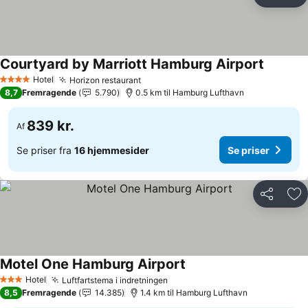
Del
Føj
Courtyard by Marriott Hamburg Airport
Hotel
Horizon restaurant
4 Stjerner
8,7
Fremragende
5.790
0.5 km til Hamburg Lufthavn
839 kr.
Af
Se priser fra
16 hjemmesider
Se priser
Del
Føj
Motel One Hamburg Airport
Hotel
Luftfartstema i indretningen
3 Stjerner
8,5
Fremragende
14.385
1.4 km til Hamburg Lufthavn