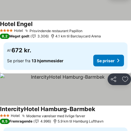
Hotel Engel
Hotel
Prisvindende restaurant Papillon
4 Stjerner
8,2
Meget godt
3.306
4.1 km til Barclaycard Arena
672 kr.
Af
Se priser fra
13 hjemmesider
Se priser
Del
Føj
IntercityHotel Hamburg-Barmbek
Hotel
Moderne værelser med livlige farver
3 Stjerner
8,5
Fremragende
4.996
5.9 km til Hamburg Lufthavn