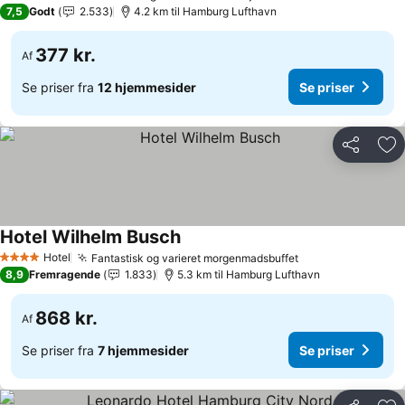
3 Stjerner
7,5
Godt
2.533
4.2 km til Hamburg Lufthavn
377 kr.
Af
Se priser fra
12 hjemmesider
Se priser
Del
Føj
Hotel Wilhelm Busch
Hotel
Fantastisk og varieret morgenmadsbuffet
4 Stjerner
8,9
Fremragende
1.833
5.3 km til Hamburg Lufthavn
868 kr.
Af
Se priser fra
7 hjemmesider
Se priser