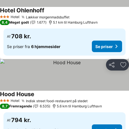
Hotel Ohlenhoff
Hotel
Lækker morgenmadsbuffet
3 Stjerner
8,4
Meget godt
1.677
5.1 km til Hamburg Lufthavn
708 kr.
Af
Se priser fra
6 hjemmesider
Se priser
Del
Føj
Hood House
Hotel
Indisk street food-restaurant på stedet
3 Stjerner
8,7
Fremragende
6.535
5.6 km til Hamburg Lufthavn
794 kr.
Af