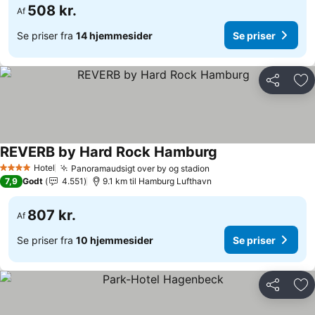
508 kr.
Af
Se priser fra
14 hjemmesider
Se priser
Del
Føj
REVERB by Hard Rock Hamburg
Hotel
Panoramaudsigt over by og stadion
4 Stjerner
7,9
Godt
4.551
9.1 km til Hamburg Lufthavn
807 kr.
Af
Se priser fra
10 hjemmesider
Se priser
Del
Føj