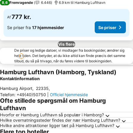
8,6
Fremragende
6.446
6.9 km til Hamburg Lufthavn
777 kr.
Af
Se priser fra
17 hjemmesider
Se priser
Vis flere
De priser og ledige datoer, vi modtager fra bookingsider, ændrer sig
hele tiden. Det betyder, at du ikke altid kan finde præcis det samme
tilbud, du så på trivago, når du føres videre til bookingsiden.
Hamburg Lufthavn (Hamborg, Tyskland)
Kontaktinformation
Hamburg Airport
,
22335
,
Telefon
:
+49(40)50750
|
Officiel hjemmeside
Ofte stillede spørgsmål om Hamburg
Lufthavn
Hvorfor er Hamburg Lufthavn så populær i Hamborg?
Hvilke overnatningssteder findes der nær Hamburg Lufthavn?
Hvilke andre attraktioner ligger tæt på Hamburg Lufthavn?
Flere top hoteller