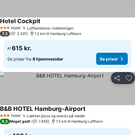
Hotel Cockpit
Hotel
Luftfartstema i indretningen
3 Stjerner
7,3
3.391
1.2 km til Hamburg Lufthavn
615 kr.
Af
Se priser fra
8 hjemmesider
Se priser
Del
Føj
B&B HOTEL Hamburg-Airport
Hotel
Lækker pizza og snacks på stedet
3 Stjerner
8,2
Meget godt
7.455
1.5 km til Hamburg Lufthavn