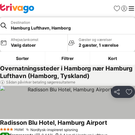
Favoritter
Log ind
Me
Destination
Hamburg Lufthavn, Hamborg
Afrejse/ankomst
Gæster og værelser
Vælg datoer
2 gæster, 1 værelse
Sorter
Filtrer
Kort
Overnatningssteder i Hamborg nær Hamburg
Lufthavn (Hamborg, Tyskland)
Sådan påvirker betaling søgeresultaterne
Del
Føj
Radisson Blu Hotel, Hamburg Airport
Hotel
Nordtysk-inspireret spisning
4 Stjerner