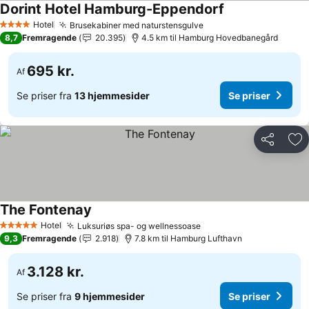
Dorint Hotel Hamburg-Eppendorf
Hotel
Brusekabiner med naturstensgulve
4 Stjerner
8,7
Fremragende
20.395
4.5 km til Hamburg Hovedbanegård
695 kr.
Af
Se priser fra
13 hjemmesider
Se priser
Del
Føj
The Fontenay
Hotel
Luksuriøs spa- og wellnessoase
5 Stjerner
9,3
Fremragende
2.918
7.8 km til Hamburg Lufthavn
3.128 kr.
Af
Se priser fra
9 hjemmesider
Se priser