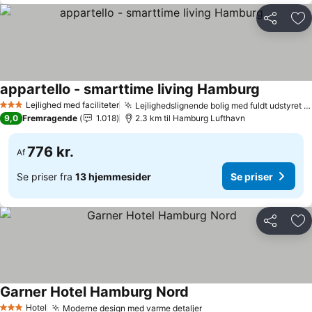
Del
Føj
appartello - smarttime living Hamburg
Lejlighed med faciliteter
Lejlighedslignende bolig med fuldt udstyret køkken
3 Stjerner
9,0
Fremragende
1.018
2.3 km til Hamburg Lufthavn
776 kr.
Af
Se priser fra
13 hjemmesider
Se priser
Del
Føj
Garner Hotel Hamburg Nord
Hotel
Moderne design med varme detaljer