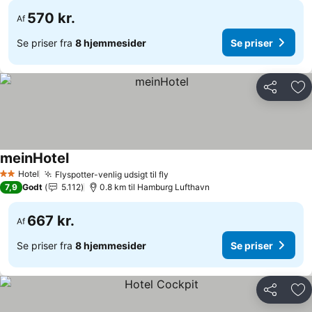
570 kr.
Af
Se priser fra
8 hjemmesider
Se priser
Del
Føj
meinHotel
Hotel
Flyspotter-venlig udsigt til fly
2 Stjerner
7,9
Godt
5.112
0.8 km til Hamburg Lufthavn
667 kr.
Af
Se priser fra
8 hjemmesider
Se priser
Del
Føj