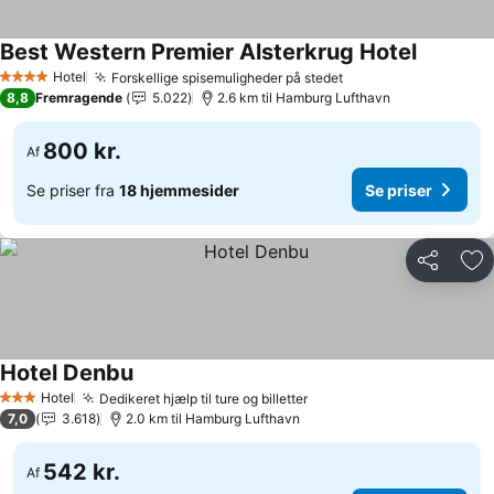
Best Western Premier Alsterkrug Hotel
Hotel
Forskellige spisemuligheder på stedet
4 Stjerner
8,8
Fremragende
5.022
2.6 km til Hamburg Lufthavn
800 kr.
Af
Se priser fra
18 hjemmesider
Se priser
Del
Føj
Hotel Denbu
Hotel
Dedikeret hjælp til ture og billetter
3 Stjerner
7,0
3.618
2.0 km til Hamburg Lufthavn
542 kr.
Af