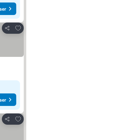
ser
Føj til favoritter
Del
ser
Føj til favoritter
Del