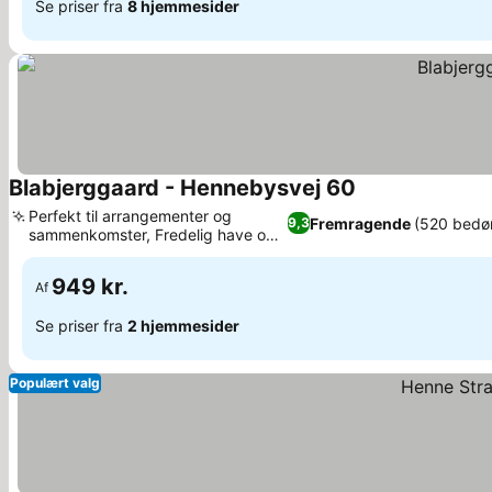
Se priser fra
8 hjemmesider
Blabjerggaard - Hennebysvej 60
Se priser
Perfekt til arrangementer og
Fremragende
(520 bedø
9,3
sammenkomster, Fredelig have og
Se priser
udendørs spa
949 kr.
Af
Se priser fra
2 hjemmesider
Populært valg