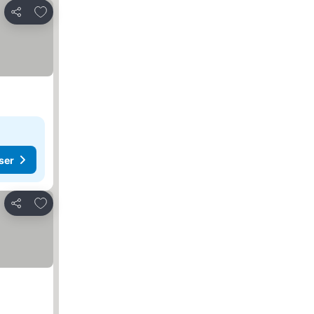
Føj til favoritter
Del
ser
Føj til favoritter
Del