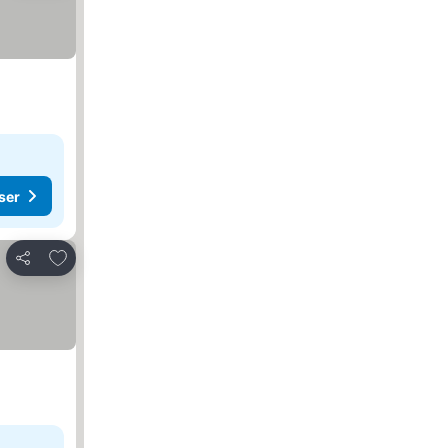
ser
Føj til favoritter
Del