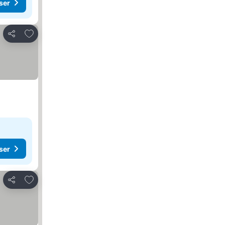
ser
Føj til favoritter
Del
ser
Føj til favoritter
Del