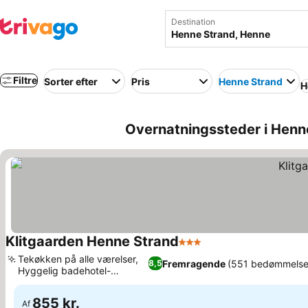
Destination
Filtre
Sorter efter
Pris
Henne Strand
H
Overnatningssteder i Hen
Klitgaarden Henne Strand
3 Stjerner
Se priser
Tekøkken på alle værelser,
Fremragende
(551 bedømmelse
8,5
Hyggelig badehotel-
Se priser
stemning
855 kr.
Af