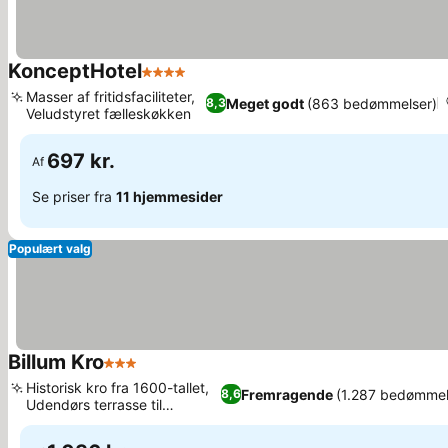
KonceptHotel
4 Stjerner
Se priser
Masser af fritidsfaciliteter,
Meget godt
(863 bedømmelser)
8,3
Veludstyret fælleskøkken
Se priser
697 kr.
Af
Se priser fra
11 hjemmesider
Populært valg
Billum Kro
3 Stjerner
Se priser
Historisk kro fra 1600-tallet,
Fremragende
(1.287 bedømmel
8,6
Udendørs terrasse til
Se priser
afslapning