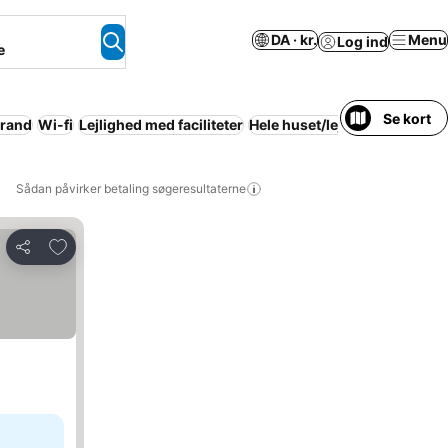
DA · kr.
Menu
Log ind
e
Se kort
trand
Wi-fi
Lejlighed med faciliteter
Hele huset/lejligheden
Parke
Sådan påvirker betaling søgeresultaterne
Føj til favoritter
Del