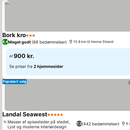
Bork kro
3 Stjerner
Se priser
Meget godt
(88 bedømmelser)
8,4
10.8 km til Henne Strand
900 kr.
Af
Se priser fra
2 hjemmesider
Populært valg
Landal Seawest
5 Stjerner
Se priser
Masser af spisesteder på stedet,
(442 bedømmelser)
7,2
6.
Lyst og moderne interiørdesign