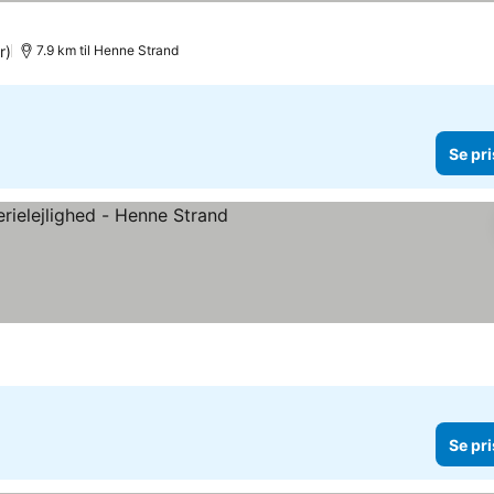
r
r)
7.9 km til Henne Strand
Se pri
ser
Se pri