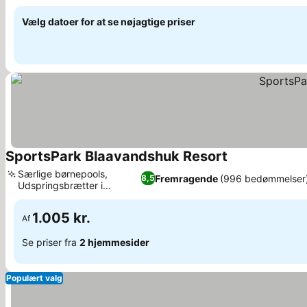
Se priser
Vælg datoer for at se nøjagtige priser
SportsPark Blaavandshuk Resort
Se priser
Særlige børnepools,
Fremragende
(996 bedømmelser
8,5
Udspringsbrætter i
Se priser
hovedpoolen
1.005 kr.
Af
Se priser fra
2 hjemmesider
Populært valg