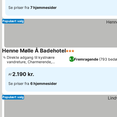
Se priser fra
7 hjemmesider
Populært valg
Henne Mølle Å Badehotel
3 Stjerner
Se priser
Direkte adgang til kystnære
Fremragende
(793 bedø
8,7
vandreture, Charmerende,
Se priser
traditionel badehotelstil
2.190 kr.
Af
Se priser fra
6 hjemmesider
Populært valg