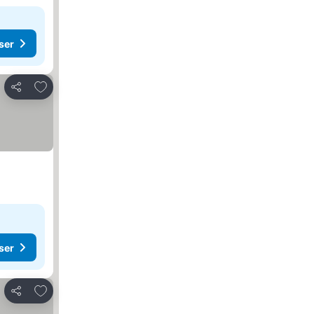
ser
Føj til favoritter
Del
ser
Føj til favoritter
Del