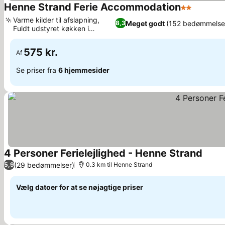
Henne Strand Ferie Accommodation
2 Stjerner
Se prise
Varme kilder til afslapning,
Meget godt
(152 bedømmelse
8,3
Fuldt udstyret køkken i
Se priser
lejligheder
575 kr.
Af
Se priser fra
6 hjemmesider
4 Personer Ferielejlighed - Henne Strand
Se pri
(29 bedømmelser)
5,9
0.3 km til Henne Strand
Vælg datoer for at se nøjagtige priser