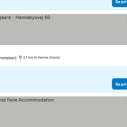
Se pri
mmelser)
3.1 km til Henne Strand
Se pri