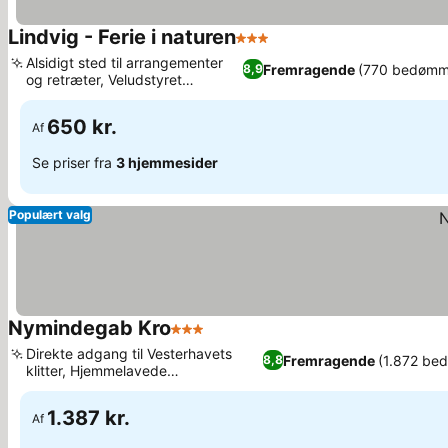
Lindvig - Ferie i naturen
3 Stjerner
Se priser
Alsidigt sted til arrangementer
Fremragende
(770 bedømm
8,9
og retræter, Veludstyret
Se priser
fælleskøkken
650 kr.
Af
Se priser fra
3 hjemmesider
Populært valg
Nymindegab Kro
3 Stjerner
Se priser
Direkte adgang til Vesterhavets
Fremragende
(1.872 be
8,8
klitter, Hjemmelavede
Se priser
morgenmadsspecialiteter
1.387 kr.
Af