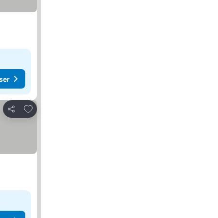
ser
Føj til favoritter
Del