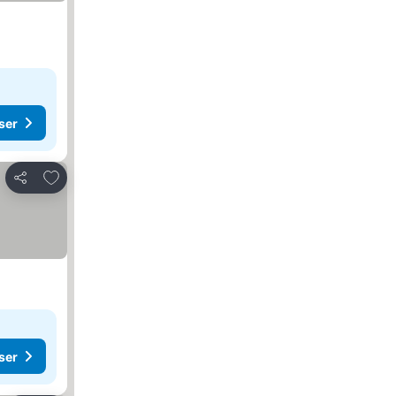
ser
Føj til favoritter
Del
ser