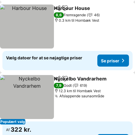
Harbour House
Del
Føj til favoritter
8,6
Fremragende
46
0.3 km til Hornbæk Vest
Vælg datoer for at se nøjagtige priser
Se priser
Nyckelbo Vandrarhem
Del
Føj til favoritter
7,9
Godt
619
12.3 km til Hornbæk Vest
Afslappende saunaområde
Populært valg
322 kr.
Af