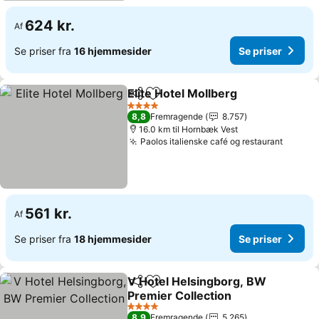
624 kr.
Af
Se priser fra
16 hjemmesider
Se priser
Elite Hotel Mollberg
Del
Føj til favoritter
4 Stjerner
8,8
Fremragende
8.757
16.0 km til Hornbæk Vest
Paolos italienske café og restaurant
561 kr.
Af
Se priser fra
18 hjemmesider
Se priser
V Hotel Helsingborg, BW
Del
Føj til favoritter
Premier Collection
4 Stjerner
8,9
Fremragende
5.265