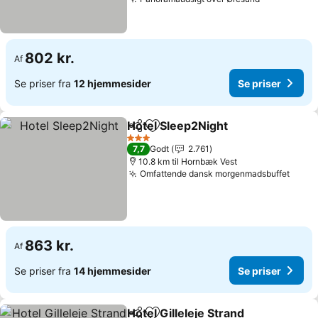
802 kr.
Af
Se priser fra
12 hjemmesider
Se priser
Hotel Sleep2Night
Del
Føj til favoritter
3 Stjerner
7,7
Godt
2.761
10.8 km til Hornbæk Vest
Omfattende dansk morgenmadsbuffet
863 kr.
Af
Se priser fra
14 hjemmesider
Se priser
Hotel Gilleleje Strand