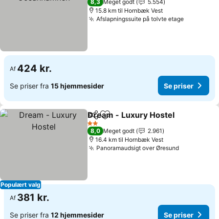
8,3
Meget godt
5.554
15.8 km til Hornbæk Vest
Afslapningssuite på tolvte etage
424 kr.
Af
Se priser fra
15 hjemmesider
Se priser
Dream - Luxury Hostel
Del
Føj til favoritter
2 Stjerner
8,0
Meget godt
2.961
16.4 km til Hornbæk Vest
Panoramaudsigt over Øresund
Populært valg
381 kr.
Af
Se priser fra
12 hjemmesider
Se priser