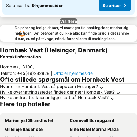
Se priser fra
9 hjemmesider
Se priser
Vis flere
De priser og ledige datoer, vi modtager fra bookingsider, ændrer sig
hele tiden. Det betyder, at du ikke altid kan finde præcis det samme
tilbud, du så på trivago, når du føres videre til bookingsiden.
Hornbæk Vest (Helsingør, Danmark)
Kontaktinformation
Hornbæk
,
3100
,
Telefon
:
+45(49)282828
|
Officiel hjemmeside
Ofte stillede spørgsmål om Hornbæk Vest
Hvorfor er Hornbæk Vest så populær i Helsingør?
Hvilke overnatningssteder findes der nær Hornbæk Vest?
Hvilke andre attraktioner ligger tæt på Hornbæk Vest?
Flere top hoteller
Marienlyst Strandhotel
Comwell Borupgaard
Gilleleje Badehotel
Elite Hotel Marina Plaza