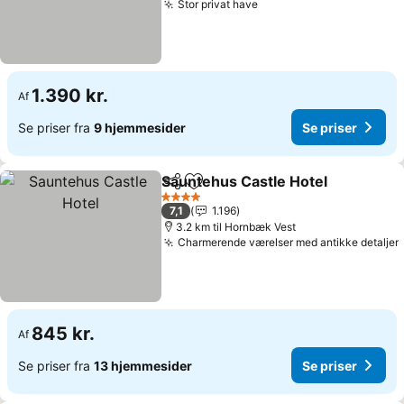
Stor privat have
1.390 kr.
Af
Se priser fra
9 hjemmesider
Se priser
Sauntehus Castle Hotel
Del
Føj til favoritter
4 Stjerner
7,1
1.196
3.2 km til Hornbæk Vest
Charmerende værelser med antikke detaljer
845 kr.
Af
Se priser fra
13 hjemmesider
Se priser