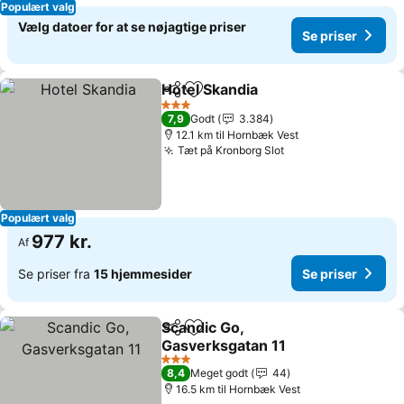
Populært valg
Vælg datoer for at se nøjagtige priser
Se priser
Hotel Skandia
Del
Føj til favoritter
3 Stjerner
7,9
Godt
3.384
12.1 km til Hornbæk Vest
Tæt på Kronborg Slot
Populært valg
977 kr.
Af
Se priser fra
15 hjemmesider
Se priser
Scandic Go,
Del
Føj til favoritter
Gasverksgatan 11
3 Stjerner
8,4
Meget godt
44
16.5 km til Hornbæk Vest