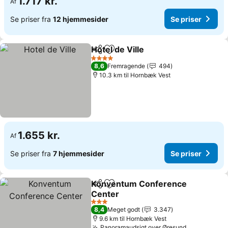
1.717 kr.
Af
Se priser fra
12 hjemmesider
Se priser
Hotel de Ville
Del
Føj til favoritter
4 Stjerner
8,6
Fremragende
494
10.3 km til Hornbæk Vest
1.655 kr.
Af
Se priser fra
7 hjemmesider
Se priser
Konventum Conference
Del
Føj til favoritter
Center
3 Stjerner
8,4
Meget godt
3.347
9.6 km til Hornbæk Vest
Panoramaudsigt over Øresund