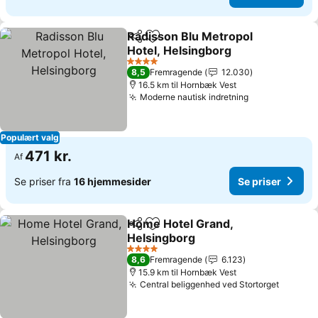
Radisson Blu Metropol
Del
Føj til favoritter
Hotel, Helsingborg
4 Stjerner
8,5
Fremragende
12.030
16.5 km til Hornbæk Vest
Moderne nautisk indretning
Populært valg
471 kr.
Af
Se priser fra
16 hjemmesider
Se priser
Home Hotel Grand,
Del
Føj til favoritter
Helsingborg
4 Stjerner
8,6
Fremragende
6.123
15.9 km til Hornbæk Vest
Central beliggenhed ved Stortorget