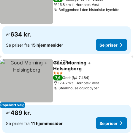
15.8 km til Hornbæk Vest
Beliggenhed i den historiske bymidte
634 kr.
Af
Se priser fra
15 hjemmesider
Se priser
Good Morning +
Del
Føj til favoritter
Helsingborg
3 Stjerner
7,6
Godt
7.484
17.4 km til Hornbæk Vest
Steakhouse og lobbybar
Populært valg
489 kr.
Af
Se priser fra
11 hjemmesider
Se priser