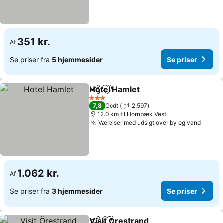
351 kr.
Af
Se priser fra
5 hjemmesider
Se priser
Hotel Hamlet
Del
Føj til favoritter
3 Stjerner
7,8
Godt
2.597
12.0 km til Hornbæk Vest
Værelser med udsigt over by og vand
1.062 kr.
Af
Se priser fra
3 hjemmesider
Se priser
Visit Örestrand