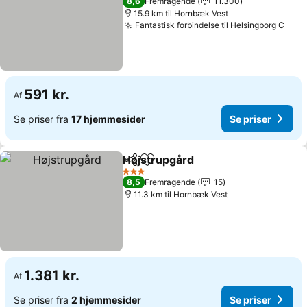
8,6
Fremragende
11.300
15.9 km til Hornbæk Vest
Fantastisk forbindelse til Helsingborg C
591 kr.
Af
Se priser fra
17 hjemmesider
Se priser
Højstrupgård
Del
Føj til favoritter
3 Stjerner
8,5
Fremragende
15
11.3 km til Hornbæk Vest
1.381 kr.
Af
Se priser fra
2 hjemmesider
Se priser