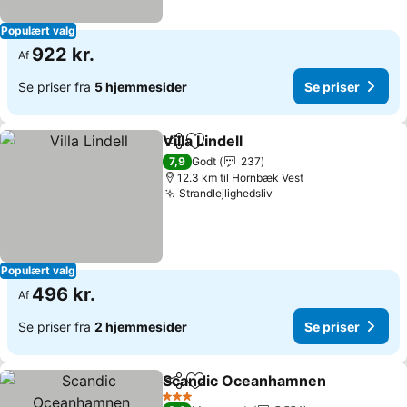
Populært valg
922 kr.
Af
Se priser fra
5 hjemmesider
Se priser
Villa Lindell
Del
Føj til favoritter
7,9
Godt
237
12.3 km til Hornbæk Vest
Strandlejlighedsliv
Populært valg
496 kr.
Af
Se priser fra
2 hjemmesider
Se priser
Scandic Oceanhamnen
Del
Føj til favoritter
3 Stjerner