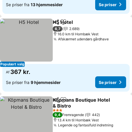
Se priser fra
13 hjemmesider
Se priser
H5 Hotel
Del
Føj til favoritter
6,7
2.689
16.0 km til Hornbæk Vest
Afskærmet udendørs gårdhave
Populært valg
367 kr.
Af
Se priser fra
9 hjemmesider
Se priser
Köpmans Boutique Hotel
Del
Føj til favoritter
& Bistro
3 Stjerner
9,4
Fremragende
442
13.4 km til Hornbæk Vest
Legende og fantasifuld indretning