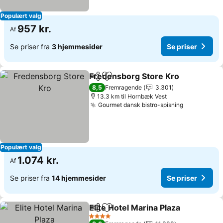
Populært valg
957 kr.
Af
Se priser fra
3 hjemmesider
Se priser
Fredensborg Store Kro
Del
Føj til favoritter
8,5
Fremragende
3.301
13.3 km til Hornbæk Vest
Gourmet dansk bistro-spisning
Populært valg
1.074 kr.
Af
Se priser fra
14 hjemmesider
Se priser
Elite Hotel Marina Plaza
Del
Føj til favoritter
4 Stjerner