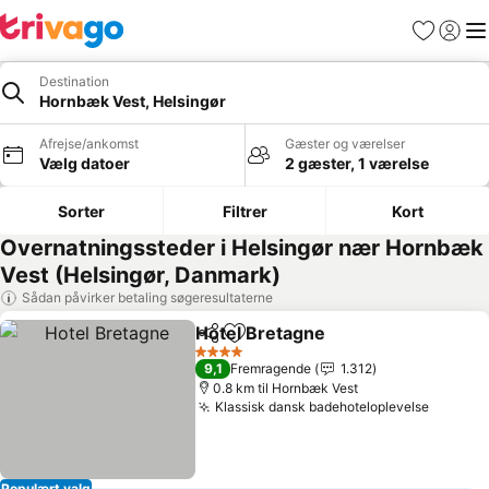
Favoritter
Log ind
Me
Destination
Hornbæk Vest, Helsingør
Afrejse/ankomst
Gæster og værelser
Vælg datoer
2 gæster, 1 værelse
Sorter
Filtrer
Kort
Overnatningssteder i Helsingør nær Hornbæk
Vest (Helsingør, Danmark)
Sådan påvirker betaling søgeresultaterne
Hotel Bretagne
Del
Føj til favoritter
4 Stjerner
9,1
Fremragende
1.312
0.8 km til Hornbæk Vest
Klassisk dansk badehoteloplevelse
Populært valg