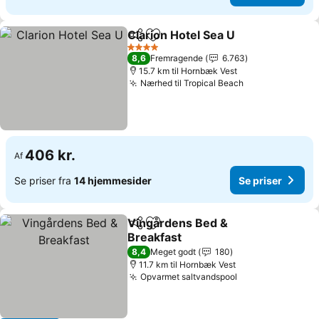
Clarion Hotel Sea U
Del
Føj til favoritter
4 Stjerner
8,6
Fremragende
6.763
15.7 km til Hornbæk Vest
Nærhed til Tropical Beach
406 kr.
Af
Se priser fra
14 hjemmesider
Se priser
Vingårdens Bed &
Del
Føj til favoritter
Breakfast
8,4
Meget godt
180
11.7 km til Hornbæk Vest
Opvarmet saltvandspool