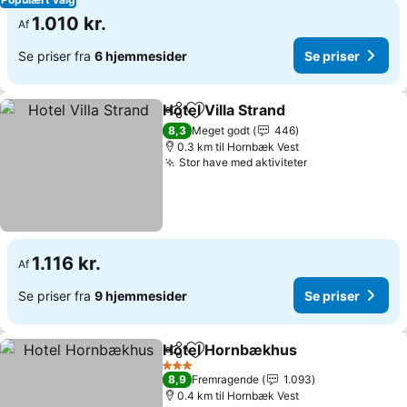
1.010 kr.
Af
Se priser fra
6 hjemmesider
Se priser
Hotel Villa Strand
Del
Føj til favoritter
8,3
Meget godt
446
0.3 km til Hornbæk Vest
Stor have med aktiviteter
1.116 kr.
Af
Se priser fra
9 hjemmesider
Se priser
Hotel Hornbækhus
Del
Føj til favoritter
3 Stjerner
8,9
Fremragende
1.093
0.4 km til Hornbæk Vest