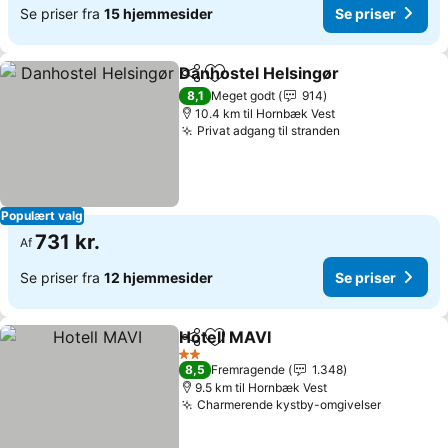
Se priser fra
15 hjemmesider
Se priser
Danhostel Helsingør
Del
Føj til favoritter
8,1
Meget godt
914
10.4 km til Hornbæk Vest
Privat adgang til stranden
Populært valg
731 kr.
Af
Se priser fra
12 hjemmesider
Se priser
Hotell MAVI
Del
Føj til favoritter
2 Stjerner
8,5
Fremragende
1.348
9.5 km til Hornbæk Vest
Charmerende kystby-omgivelser