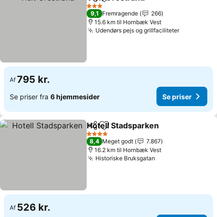
Del
Føj til favoritter
3 Stjerner
9,1
Fremragende
266
15.6 km til Hornbæk Vest
Udendørs pejs og grillfaciliteter
795 kr.
Af
Se priser fra
6 hjemmesider
Se priser
Hotell Stadsparken
Del
Føj til favoritter
4 Stjerner
8,4
Meget godt
7.867
16.2 km til Hornbæk Vest
Historiske Bruksgatan
526 kr.
Af