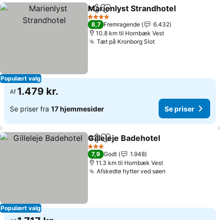
Marienlyst Strandhotel
Del
Føj til favoritter
4 Stjerner
8,7
Fremragende
6.432
10.8 km til Hornbæk Vest
Tæt på Kronborg Slot
Populært valg
1.479 kr.
Af
Se priser fra
17 hjemmesider
Se priser
Gilleleje Badehotel
Del
Føj til favoritter
3 Stjerner
7,9
Godt
1.948
11.3 km til Hornbæk Vest
Afskedte hytter ved søen
Populært valg