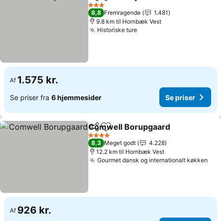
Del
Føj til favoritter
3 Stjerner
8,8
Fremragende
1.481
9.8 km til Hornbæk Vest
Historiske ture
1.575 kr.
Af
Se priser fra
6 hjemmesider
Se priser
Comwell Borupgaard
Del
Føj til favoritter
4 Stjerner
8,3
Meget godt
4.228
12.2 km til Hornbæk Vest
Gourmet dansk og internationalt køkken
926 kr.
Af