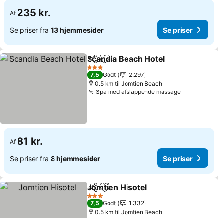
235 kr.
Af
Se priser fra
13 hjemmesider
Se priser
Scandia Beach Hotel
Del
Føj til favoritter
Se pri
3 Stjerner
7,5
Godt
2.297
0.5 km til Jomtien Beach
Spa med afslappende massage
Se priser
81 kr.
Af
Se priser fra
8 hjemmesider
Se priser
Jomtien Hisotel
Del
Føj til favoritter
Se priser
3 Stjerner
7,5
Godt
1.332
0.5 km til Jomtien Beach