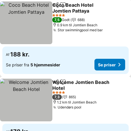
Coco Beach Hotel
Del
Føj til favoritter
Jomtien Pattaya
Se priser
4 Stjerner
7,5
Godt
688
0.9 km til Jomtien Beach
Stor swimmingpool med bar
Se priser
188 kr.
Af
Se priser fra
5 hjemmesider
Se priser
Welcome Jomtien Beach
Del
Føj til favoritter
Hotel
Se priser
4 Stjerner
7,3
865
1.2 km til Jomtien Beach
Udendørs pool
Se priser