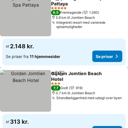
Del
Føj til favoritter
Pattaya
Se priser
5 Stjerner
9,5
Fremragende
1.360
5.9 km til Jomtien Beach
Integreret resort med varierede
spisemuligheder
2.148 kr.
Af
Se priser fra
11 hjemmesider
Se priser
Golden Jomtien Beach
Del
Føj til favoritter
Hotel
Se priser
3 Stjerner
7,7
Godt
919
0.7 km til Jomtien Beach
Strandbeliggenhed med udsigt over byen
Se 
313 kr.
Af