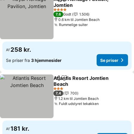
Del
Føj til favoritter
Jomtien
Se priser
4 Stjerner
7,6
Godt
1.506
0.6 km til Jomtien Beach
Rummelige suiter
Se priser
258 kr.
Af
Se priser fra
3 hjemmesider
Se priser
Atlantis Resort Jomtien
Del
Føj til favoritter
Beach
Se priser
3 Stjerner
7,4
700
1.2 km til Jomtien Beach
Fuldt udstyret tekøkken
Se priser
181 kr.
Af