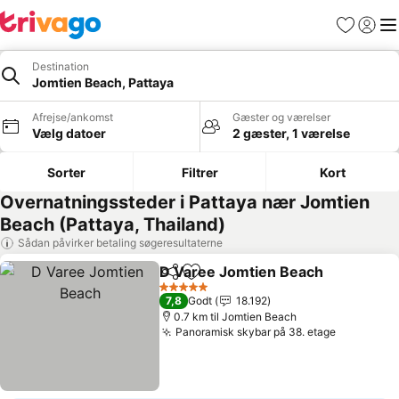
Favoritter
Log ind
Me
Destination
Jomtien Beach, Pattaya
Afrejse/ankomst
Gæster og værelser
Vælg datoer
2 gæster, 1 værelse
Sorter
Filtrer
Kort
Overnatningssteder i Pattaya nær Jomtien
Beach (Pattaya, Thailand)
Sådan påvirker betaling søgeresultaterne
D Varee Jomtien Beach
Del
Føj til favoritter
Se
5 Stjerner
7,8
Godt
18.192
0.7 km til Jomtien Beach
Panoramisk skybar på 38. etage
Se priser