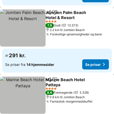
Jomtien Palm Beach
Del
Føj til favoritter
Hotel & Resort
Se priser
4 Stjerner
7,9
Godt
13.573
3.2 km til Jomtien Beach
Forskellige spisemuligheder og barer
Se pri
291 kr.
Af
Se priser fra
14 hjemmesider
Se priser
Marine Beach Hotel
Del
Føj til favoritter
Pattaya
Se priser
4 Stjerner
8,6
Fremragende
3.328
0.6 km til Jomtien Beach
Fantastisk morgenmadsbuffet
Se priser