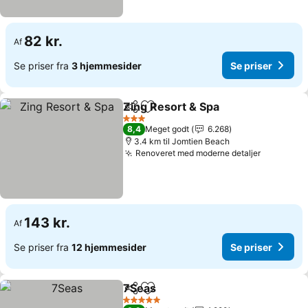
82 kr.
Af
Se priser fra
3 hjemmesider
Se priser
Zing Resort & Spa
Del
Føj til favoritter
Se prise
3 Stjerner
8,4
Meget godt
6.268
3.4 km til Jomtien Beach
Renoveret med moderne detaljer
Se priser
143 kr.
Af
Se priser fra
12 hjemmesider
Se priser
7Seas
Del
Føj til favoritter
Se priser
5 Stjerner