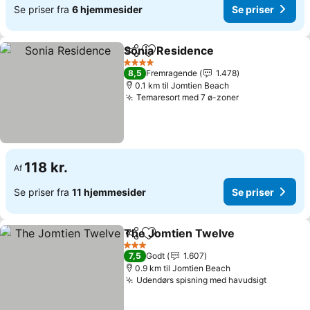
Se priser fra
6 hjemmesider
Se priser
Sonia Residence
Del
Føj til favoritter
Se priser
4 Stjerner
8,5
Fremragende
1.478
0.1 km til Jomtien Beach
Temaresort med 7 ø-zoner
Se priser
118 kr.
Af
Se priser fra
11 hjemmesider
Se priser
The Jomtien Twelve
Del
Føj til favoritter
Se pri
3 Stjerner
7,5
Godt
1.607
0.9 km til Jomtien Beach
Udendørs spisning med havudsigt
Se prise