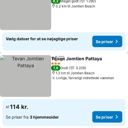
8,2
Meget godt
1.290
0.2 km til Jomtien Beach
Vælg datoer for at se nøjagtige priser
Se priser
Tevan Jomtien Pattaya
Del
Føj til favoritter
Se 
3 Stjerner
7,8
Godt
3.226
1.3 km til Jomtien Beach
Livlige, farverigt indrettede værelser
Se pri
114 kr.
Af
Se priser fra
3 hjemmesider
Se priser