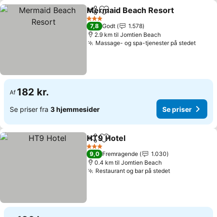
Mermaid Beach Resort
Del
Føj til favoritter
Se 
3 Stjerner
7,8
Godt
1.578
2.9 km til Jomtien Beach
Massage- og spa-tjenester på stedet
Se pri
182 kr.
Af
Se priser fra
3 hjemmesider
Se priser
HT9 Hotel
Del
Føj til favoritter
Se priser
3 Stjerner
9,0
Fremragende
1.030
0.4 km til Jomtien Beach
Restaurant og bar på stedet
Se priser