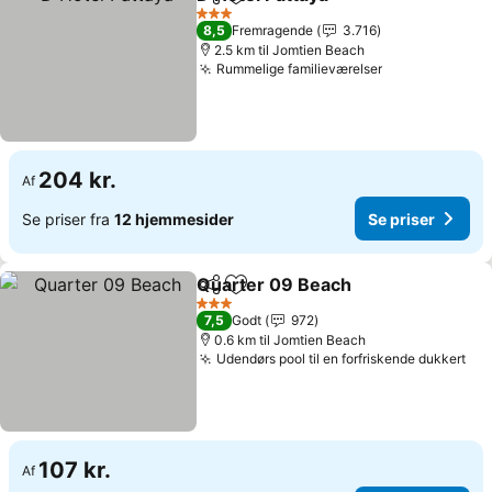
Del
Føj til favoritter
Se priser
3 Stjerner
8,5
Fremragende
3.716
2.5 km til Jomtien Beach
Rummelige familieværelser
Se priser
204 kr.
Af
Se priser fra
12 hjemmesider
Se priser
Quarter 09 Beach
Del
Føj til favoritter
Se prise
3 Stjerner
7,5
Godt
972
0.6 km til Jomtien Beach
Udendørs pool til en forfriskende dukkert
Se 
107 kr.
Af