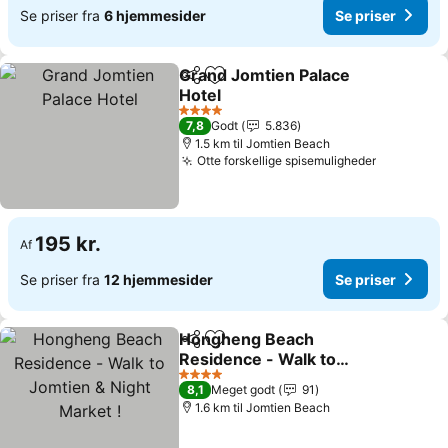
Se priser fra
6 hjemmesider
Se priser
Grand Jomtien Palace
Del
Føj til favoritter
Hotel
Se priser
4 Stjerner
7,8
Godt
5.836
1.5 km til Jomtien Beach
Otte forskellige spisemuligheder
Se priser
195 kr.
Af
Se priser fra
12 hjemmesider
Se priser
Hongheng Beach
Del
Føj til favoritter
Residence - Walk to
Jomtien & Night Market !
Se priser
4 Stjerner
8,1
Meget godt
91
1.6 km til Jomtien Beach