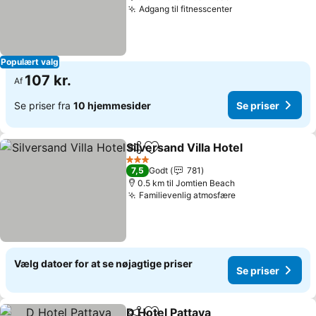
Adgang til fitnesscenter
Se priser
Populært valg
107 kr.
Af
Se priser fra
10 hjemmesider
Se priser
Silversand Villa Hotel
Del
Føj til favoritter
Se pr
3 Stjerner
7,5
Godt
781
0.5 km til Jomtien Beach
Familievenlig atmosfære
Se priser
Vælg datoer for at se nøjagtige priser
Se priser
D Hotel Pattaya