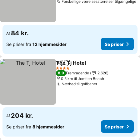
Forskellige værelsesstørrelser tilgængelige
S
84 kr.
Af
Se priser fra
12 hjemmesider
Se priser
The Tj Hotel
Del
Føj til favoritter
Se priser
4 Stjerner
8,9
Fremragende
2.626
0.5 km til Jomtien Beach
Nærhed til golfbaner
Se priser
204 kr.
Af
Se priser fra
8 hjemmesider
Se priser