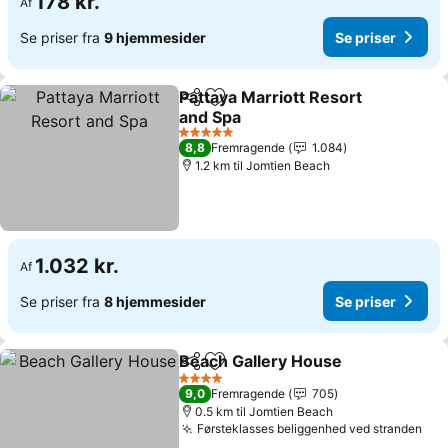
178 kr.
Af
Se priser fra
9 hjemmesider
Se priser
Pattaya Marriott Resort
Del
Føj til favoritter
and Spa
Se priser
5 Stjerner
8,8
Fremragende
1.084
1.2 km til Jomtien Beach
1.032 kr.
Af
Se priser fra
8 hjemmesider
Se priser
Beach Gallery House
Del
Føj til favoritter
Se pr
4 Stjerner
9,0
Fremragende
705
0.5 km til Jomtien Beach
Førsteklasses beliggenhed ved stranden
Se 