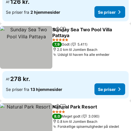
126 kr.
Af
Se priser fra
2 hjemmesider
Se priser
Sunday Sea Two Pool Villa
Del
Føj til favoritter
Pattaya
Se priser
5 Stjerner
7,9
Godt
5.411
2.0 km til Jomtien Beach
Udsigt til haven fra alle enheder
Se priser
278 kr.
Af
Se priser fra
13 hjemmesider
Se priser
Natural Park Resort
Del
Føj til favoritter
Se pris
4 Stjerner
8,0
Meget godt
3.090
0.8 km til Jomtien Beach
Forskellige spisemuligheder på stedet
Se pr