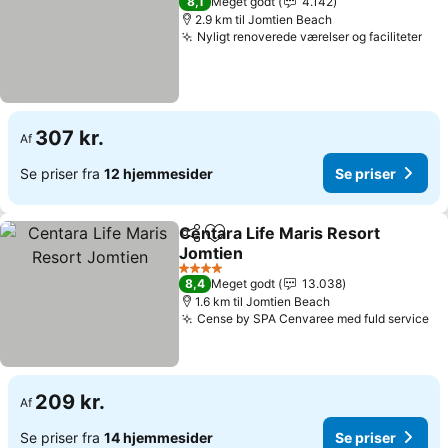
8,1
Meget godt
4.142
2.9 km til Jomtien Beach
Nyligt renoverede værelser og faciliteter
Se 
307 kr.
Af
Se priser fra
12 hjemmesider
Se priser
Centara Life Maris Resort
Del
Føj til favoritter
Jomtien
Se priser
4 Stjerner
8,4
Meget godt
13.038
1.6 km til Jomtien Beach
Cense by SPA Cenvaree med fuld service
Se
209 kr.
Af
Se priser fra
14 hjemmesider
Se priser