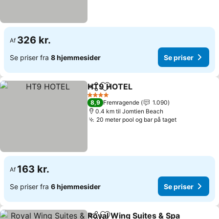
326 kr.
Af
Se priser fra
8 hjemmesider
Se priser
HT9 HOTEL
Del
Føj til favoritter
Se priser
4 Stjerner
8,9
Fremragende
1.090
0.4 km til Jomtien Beach
20 meter pool og bar på taget
Se priser
163 kr.
Af
Se priser fra
6 hjemmesider
Se priser
Royal Wing Suites & Spa