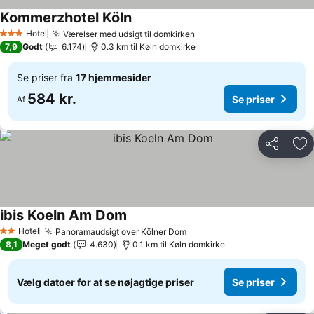
Kommerzhotel Köln
Hotel
Værelser med udsigt til domkirken
3 Stjerner
7,9
Godt
6.174
0.3 km til Køln domkirke
Se priser fra
17 hjemmesider
584 kr.
Se priser
Af
Del
Føj
ibis Koeln Am Dom
Hotel
Panoramaudsigt over Kölner Dom
2 Stjerner
8,1
Meget godt
4.630
0.1 km til Køln domkirke
Vælg datoer for at se nøjagtige priser
Se priser