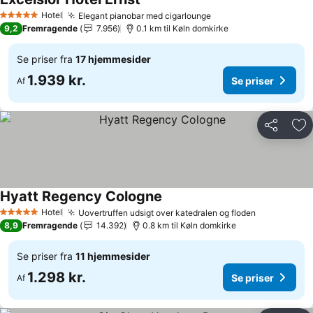
Hotel
Elegant pianobar med cigarlounge
5 Stjerner
9,2
Fremragende
7.956
0.1 km til Køln domkirke
Se priser fra
17 hjemmesider
1.939 kr.
Se priser
Af
Del
Føj
Hyatt Regency Cologne
Hotel
Uovertruffen udsigt over katedralen og floden
5 Stjerner
8,9
Fremragende
14.392
0.8 km til Køln domkirke
Se priser fra
11 hjemmesider
1.298 kr.
Se priser
Af