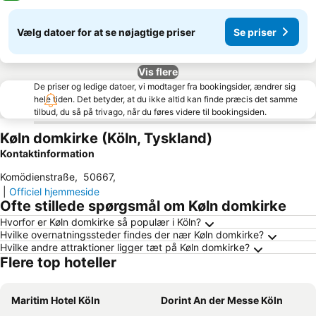
Vælg datoer for at se nøjagtige priser
Se priser
Vis flere
De priser og ledige datoer, vi modtager fra bookingsider, ændrer sig
hele tiden. Det betyder, at du ikke altid kan finde præcis det samme
tilbud, du så på trivago, når du føres videre til bookingsiden.
Køln domkirke (Köln, Tyskland)
Kontaktinformation
Komödienstraße
,
50667
,
|
Officiel hjemmeside
Ofte stillede spørgsmål om Køln domkirke
Hvorfor er Køln domkirke så populær i Köln?
Hvilke overnatningssteder findes der nær Køln domkirke?
Hvilke andre attraktioner ligger tæt på Køln domkirke?
Flere top hoteller
Maritim Hotel Köln
Dorint An der Messe Köln