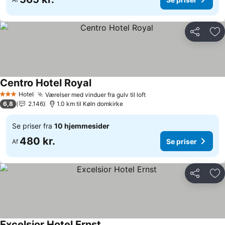
Del
Føj
Centro Hotel Royal
Hotel
Værelser med vinduer fra gulv til loft
3 Stjerner
6,8
2.146
1.0 km til Køln domkirke
Se priser fra
10 hjemmesider
480 kr.
Se priser
Af
Del
Føj
Excelsior Hotel Ernst