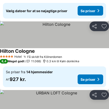
Vælg datoer for at se nøjagtige priser
Se priser
Del
Føj
Hilton Cologne
Hotel
Få skridt fra Kölnerdomen
5 Stjerner
8,4
Meget godt
11.068
0.3 km til Køln domkirke
Se priser fra
14 hjemmesider
927 kr.
Se priser
Af
Del
Føj