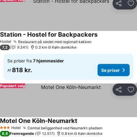
Del
Føj
Station - Hostel for Backpackers
Hostel
Restaurant på stedet med regionalt køkken
7,2
9.341
0.3 km til Køln domkirke
Se priser fra
7 hjemmesider
818 kr.
Se priser
Af
Populært valg
Del
Føj
Motel One Köln-Neumarkt
Hotel
Central beliggenhed ved Neumarkt-pladsen
3 Stjerner
8,8
Fremragende
12.517
0.8 km til Køln domkirke