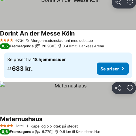
Del
Føj
Dorint An der Messe Köln
Hotel
Morgenmadsrestaurant med udestue
4 Stjerner
8,5
Fremragende
20.930
0.4 km til Lanxess Arena
Se priser fra
18 hjemmesider
683 kr.
Se priser
Af
Del
Føj
Maternushaus
Hotel
Kapel og bibliotek på stedet
4 Stjerner
8,6
Fremragende
6.779
0.6 km til Køln domkirke