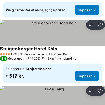
Vælg datoer for at se nøjagtige priser
Se priser
Del
Føj
Steigenberger Hotel Köln
Hotel
Værelser med udsigt til Kölner Dom
4 Stjerner
8,4
Meget godt
14.206
1.5 km til Køln domkirke
Se priser fra
13 hjemmesider
517 kr.
Se priser
Af
Del
Føj