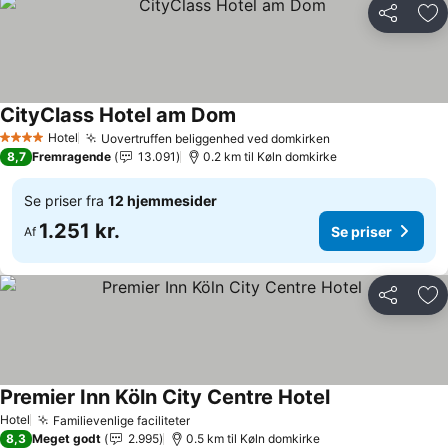
Del
Føj
CityClass Hotel am Dom
Hotel
Uovertruffen beliggenhed ved domkirken
4 Stjerner
8,7
Fremragende
13.091
0.2 km til Køln domkirke
Se priser fra
12 hjemmesider
1.251 kr.
Se priser
Af
Del
Føj
Premier Inn Köln City Centre Hotel
Hotel
Familievenlige faciliteter
8,3
Meget godt
2.995
0.5 km til Køln domkirke