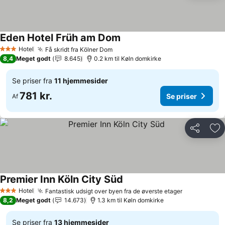
Eden Hotel Früh am Dom
Hotel
Få skridt fra Kölner Dom
3 Stjerner
8,4
Meget godt
8.645
0.2 km til Køln domkirke
Se priser fra
11 hjemmesider
781 kr.
Se priser
Af
Del
Føj
Premier Inn Köln City Süd
Hotel
Fantastisk udsigt over byen fra de øverste etager
3 Stjerner
8,2
Meget godt
14.673
1.3 km til Køln domkirke
Se priser fra
13 hjemmesider