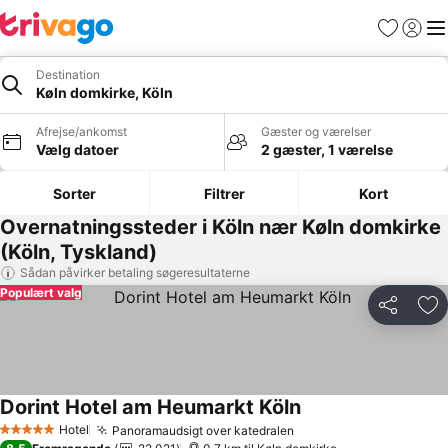
Favoritter
Log ind
Me
Destination
Køln domkirke, Köln
Afrejse/ankomst
Gæster og værelser
Vælg datoer
2 gæster, 1 værelse
Sorter
Filtrer
Kort
Overnatningssteder i Köln nær Køln domkirke
(Köln, Tyskland)
Sådan påvirker betaling søgeresultaterne
Populært valg
Del
Føj
Dorint Hotel am Heumarkt Köln
Hotel
Panoramaudsigt over katedralen
5 Stjerner