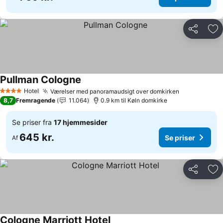
Del
Føj
Pullman Cologne
Hotel
Værelser med panoramaudsigt over domkirken
4 Stjerner
8,7
Fremragende
11.064
0.9 km til Køln domkirke
Se priser fra
17 hjemmesider
645 kr.
Se priser
Af
Del
Føj
Cologne Marriott Hotel