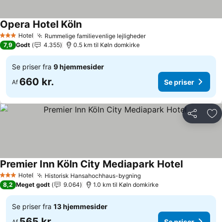
Opera Hotel Köln
Hotel
Rummelige familievenlige lejligheder
3 Stjerner
7,9
Godt
4.355
0.5 km til Køln domkirke
Se priser fra
9 hjemmesider
660 kr.
Se priser
Af
Del
Føj
Premier Inn Köln City Mediapark Hotel
Hotel
Historisk Hansahochhaus-bygning
3 Stjerner
8,2
Meget godt
9.064
1.0 km til Køln domkirke
Se priser fra
13 hjemmesider
565 kr.
Se priser
Af