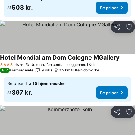
503 kr.
Se priser
Af
Del
Føj
Hotel Mondial am Dom Cologne MGallery
Hotel
Uovertruffen central beliggenhed i Köln
4 Stjerner
8,7
Fremragende
9.881
0.2 km til Køln domkirke
Se priser fra
15 hjemmesider
897 kr.
Se priser
Af
Del
Føj