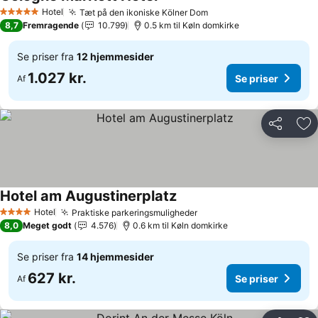
Hotel
Tæt på den ikoniske Kölner Dom
5 Stjerner
8,7
Fremragende
10.799
0.5 km til Køln domkirke
Se priser fra
12 hjemmesider
1.027 kr.
Se priser
Af
Del
Føj
Hotel am Augustinerplatz
Hotel
Praktiske parkeringsmuligheder
4 Stjerner
8,0
Meget godt
4.576
0.6 km til Køln domkirke
Se priser fra
14 hjemmesider
627 kr.
Se priser
Af