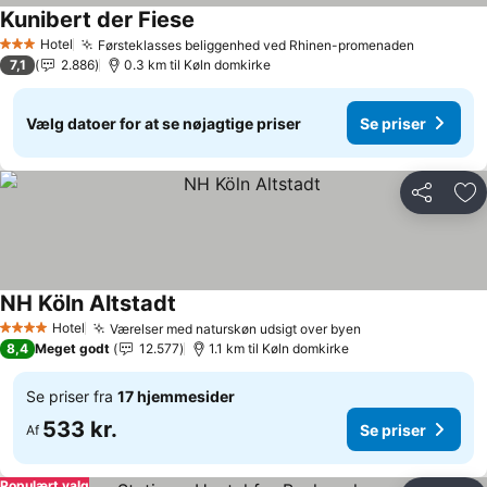
Kunibert der Fiese
Hotel
Førsteklasses beliggenhed ved Rhinen-promenaden
3 Stjerner
7,1
2.886
0.3 km til Køln domkirke
Vælg datoer for at se nøjagtige priser
Se priser
Del
Føj
NH Köln Altstadt
Hotel
Værelser med naturskøn udsigt over byen
4 Stjerner
8,4
Meget godt
12.577
1.1 km til Køln domkirke
Se priser fra
17 hjemmesider
533 kr.
Se priser
Af
Populært valg