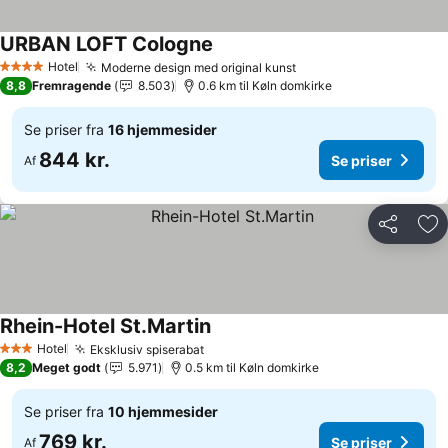
URBAN LOFT Cologne
Hotel
Moderne design med original kunst
4 Stjerner
8,8
Fremragende
8.503
0.6 km til Køln domkirke
Se priser fra
16 hjemmesider
844 kr.
Se priser
Af
Del
Føj
Rhein-Hotel St.Martin
Hotel
Eksklusiv spiserabat
3 Stjerner
8,2
Meget godt
5.971
0.5 km til Køln domkirke
Se priser fra
10 hjemmesider
769 kr.
Se priser
Af