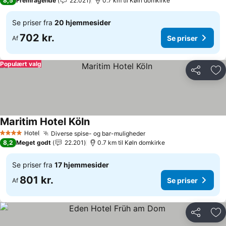
8,5
Fremragende
22.021
0.7 km til Køln domkirke
Se priser fra
20 hjemmesider
702 kr.
Se priser
Af
Populært valg
Del
Føj
Maritim Hotel Köln
Hotel
Diverse spise- og bar-muligheder
4 Stjerner
8,2
Meget godt
22.201
0.7 km til Køln domkirke
Se priser fra
17 hjemmesider
801 kr.
Se priser
Af
Del
Føj