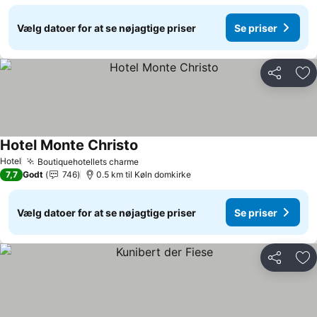
Vælg datoer for at se nøjagtige priser
Se priser
Del
Føj
Hotel Monte Christo
Hotel
Boutiquehotellets charme
7,7
Godt
746
0.5 km til Køln domkirke
Vælg datoer for at se nøjagtige priser
Se priser
Del
Føj