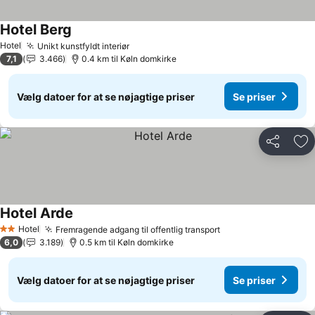
Hotel Berg
Hotel
Unikt kunstfyldt interiør
7,1
3.466
0.4 km til Køln domkirke
Vælg datoer for at se nøjagtige priser
Se priser
Del
Føj
Hotel Arde
Hotel
Fremragende adgang til offentlig transport
2 Stjerner
6,0
3.189
0.5 km til Køln domkirke
Vælg datoer for at se nøjagtige priser
Se priser