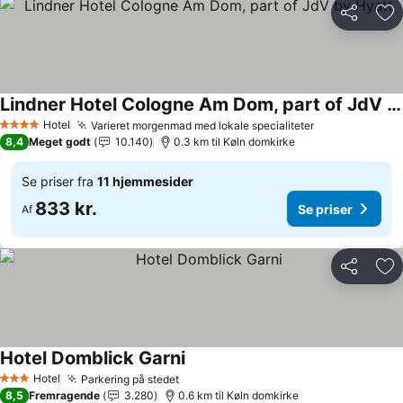
Del
Føj
Lindner Hotel Cologne Am Dom, part of JdV by Hyatt
Hotel
Varieret morgenmad med lokale specialiteter
4 Stjerner
8,4
Meget godt
10.140
0.3 km til Køln domkirke
Se priser fra
11 hjemmesider
833 kr.
Se priser
Af
Del
Føj
Hotel Domblick Garni
Hotel
Parkering på stedet
3 Stjerner
8,5
Fremragende
3.280
0.6 km til Køln domkirke