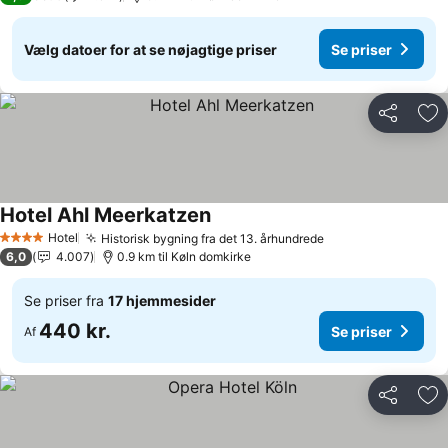
Vælg datoer for at se nøjagtige priser
Se priser
Del
Føj
Hotel Ahl Meerkatzen
Hotel
Historisk bygning fra det 13. århundrede
4 Stjerner
6,0
4.007
0.9 km til Køln domkirke
Se priser fra
17 hjemmesider
440 kr.
Se priser
Af
Del
Føj