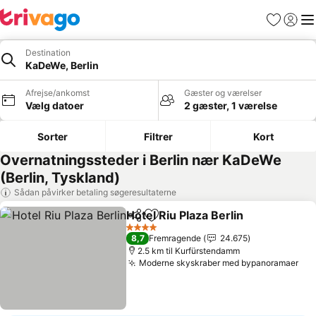
Favoritter
Log ind
Me
Destination
KaDeWe, Berlin
Afrejse/ankomst
Gæster og værelser
Vælg datoer
2 gæster, 1 værelse
Sorter
Filtrer
Kort
Overnatningssteder i Berlin nær KaDeWe
(Berlin, Tyskland)
Sådan påvirker betaling søgeresultaterne
Hotel Riu Plaza Berlin
Del
Føj til favoritter
Se pr
4 Stjerner
8,7
Fremragende
24.675
2.5 km til Kurfürstendamm
Moderne skyskraber med bypanoramaer
Se 