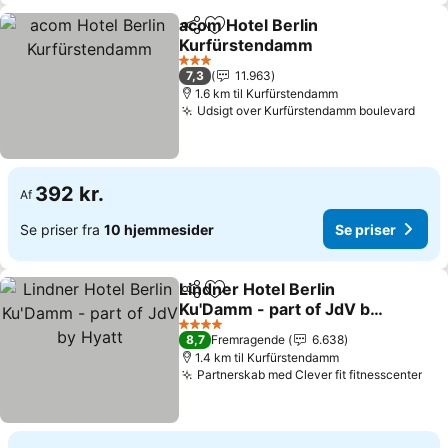
acom Hotel Berlin
Del
Føj til favoritter
Kurfürstendamm
Se priser
3 Stjerner
7,3
11.963
1.6 km til Kurfürstendamm
Udsigt over Kurfürstendamm boulevard
Se p
392 kr.
Af
Se priser fra
10 hjemmesider
Se priser
Lindner Hotel Berlin
Del
Føj til favoritter
Ku'Damm - part of JdV by
Hyatt
Se priser
4 Stjerner
8,7
Fremragende
6.638
1.4 km til Kurfürstendamm
Partnerskab med Clever fit fitnesscenter
Se 