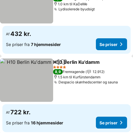
1.0 km til KaDeWe
Lydisolerede byudsigt
Se priser
432 kr.
Af
Se priser fra
7 hjemmesider
Se priser
H10 Berlin Ku'damm
Del
Føj til favoritter
Se pri
4 Stjerner
8,9
Fremragende
12.912
1.5 km til Kurfürstendamm
Despacio skønhedscenter og sauna
Se pri
722 kr.
Af
Se priser fra
16 hjemmesider
Se priser