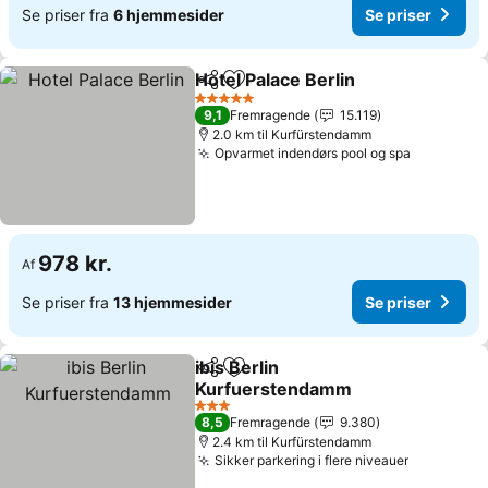
Se priser fra
6 hjemmesider
Se priser
Hotel Palace Berlin
Del
Føj til favoritter
Se pris
5 Stjerner
9,1
Fremragende
15.119
2.0 km til Kurfürstendamm
Opvarmet indendørs pool og spa
Se priser
978 kr.
Af
Se priser fra
13 hjemmesider
Se priser
ibis Berlin
Del
Føj til favoritter
Kurfuerstendamm
Se priser
3 Stjerner
8,5
Fremragende
9.380
2.4 km til Kurfürstendamm
Sikker parkering i flere niveauer
Se priser