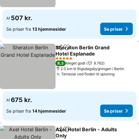
507 kr.
Af
Se priser fra
13 hjemmesider
Se priser
Sheraton Berlin Grand
Del
Føj til favoritter
Hotel Esplanade
Se priser
5 Stjerner
8,3
Meget godt
9.762
2.0 km til Rigsdagsbygningen i Berlin
Terrasse ved floden til spisning
Se priser
675 kr.
Af
Se priser fra
14 hjemmesider
Se priser
Axel Hotel Berlin - Adults
Del
Føj til favoritter
Only