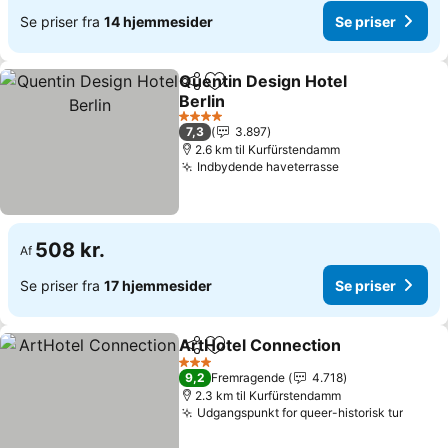
Se priser fra
14 hjemmesider
Se priser
Quentin Design Hotel
Del
Føj til favoritter
Berlin
Se priser
4 Stjerner
7,3
3.897
2.6 km til Kurfürstendamm
Indbydende haveterrasse
Se priser
508 kr.
Af
Se priser fra
17 hjemmesider
Se priser
ArtHotel Connection
Del
Føj til favoritter
Se pr
3 Stjerner
9,2
Fremragende
4.718
2.3 km til Kurfürstendamm
Udgangspunkt for queer-historisk tur
Se pri