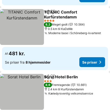
TITANIC Comfort
Del
Føj til favoritter
Kurfürstendamm
Se priser
4 Stjerner
8,2
Meget godt
10.564
0.5 km til KaDeWe
Moderne base i Schöneberg-kvarteret
Se pr
481 kr.
Af
Se priser fra
8 hjemmesider
Se priser
Sorat Hotel Berlin
Del
Føj til favoritter
Se priser
3 Stjerner
8,6
Fremragende
10.661
2.4 km til Kurfürstendamm
Kæledyrsvenlig velkomstservice
Se priser