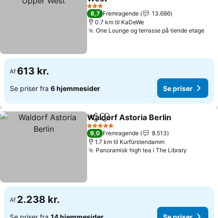
Se priser
3 Stjerner
8,7
Fremragende
13.686
0.7 km til KaDeWe
One Lounge og terrasse på tiende etage
Se 
613 kr.
Af
Se priser fra
6 hjemmesider
Se priser
Waldorf Astoria Berlin
Del
Føj til favoritter
Se p
5 Stjerner
9,0
Fremragende
8.513
1.7 km til Kurfürstendamm
Panoramisk high tea i The Library
Se prise
2.238 kr.
Af
Se priser fra
14 hjemmesider
Se priser