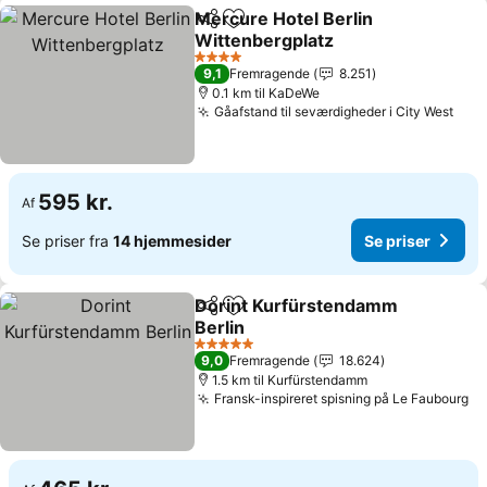
Mercure Hotel Berlin
Del
Føj til favoritter
Wittenbergplatz
Se priser
4 Stjerner
9,1
Fremragende
8.251
0.1 km til KaDeWe
Gåafstand til seværdigheder i City West
Se p
595 kr.
Af
Se priser fra
14 hjemmesider
Se priser
Dorint Kurfürstendamm
Del
Føj til favoritter
Berlin
Se priser
5 Stjerner
9,0
Fremragende
18.624
1.5 km til Kurfürstendamm
Fransk-inspireret spisning på Le Faubourg
Se