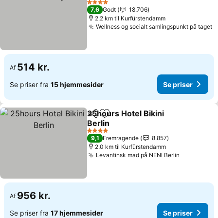
Se priser
4 Stjerner
7,6
Godt
18.706
2.2 km til Kurfürstendamm
Wellness og socialt samlingspunkt på taget
S
514 kr.
Af
Se priser fra
15 hjemmesider
Se priser
25hours Hotel Bikini
Del
Føj til favoritter
Berlin
Se priser
4 Stjerner
9,1
Fremragende
8.857
2.0 km til Kurfürstendamm
Levantinsk mad på NENI Berlin
Se priser
956 kr.
Af
Se priser fra
17 hjemmesider
Se priser