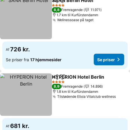
SANA Berlin Hotel
Del
Føj til favoritter
Se prise
4 Stjerner
8,8
Fremragende
11.971
1.7 km til Kurfürstendamm
Wellnessoase på taget
Se priser
726 kr.
Af
Se priser fra
17 hjemmesider
Se priser
HYPERION Hotel Berlin
Del
Føj til favoritter
Se 
4 Stjerner
8,9
Fremragende
14.896
1.8 km til Kurfürstendamm
Tilstødende Elixia Vitalclub wellness
Se pri
681 kr.
Af