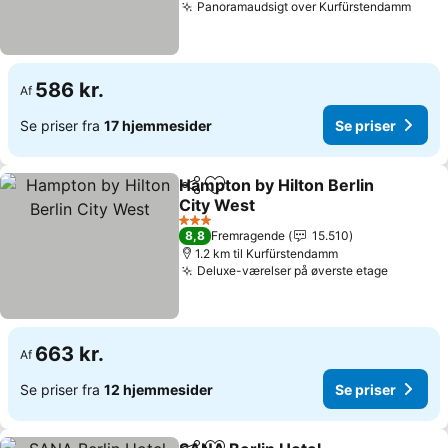
Panoramaudsigt over Kurfürstendamm
Se pr
586 kr.
Af
Se priser fra
17 hjemmesider
Se priser
Hampton by Hilton Berlin
Del
Føj til favoritter
City West
Se priser
3 Stjerner
8,8
Fremragende
15.510
1.2 km til Kurfürstendamm
Deluxe-værelser på øverste etage
Se prise
663 kr.
Af
Se priser fra
12 hjemmesider
Se priser