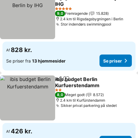
Del
Føj til favoritter
IHG
Se priser
5 Stjerner
9,0
Fremragende
15.828
2.4 km til Rigsdagsbygningen i Berlin
Stor indendørs swimmingpool
Se priser
828 kr.
Af
Se priser fra
13 hjemmesider
Se priser
ibis budget Berlin
Del
Føj til favoritter
Kurfuerstendamm
Se priser
2 Stjerner
8,0
Meget godt
8.572
2.4 km til Kurfürstendamm
Sikker privat parkering på stedet
Se priser
426 kr.
Af