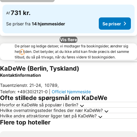
731 kr.
Af
Se priser fra
14 hjemmesider
Se priser
Vis flere
De priser og ledige datoer, vi modtager fra bookingsider, ændrer sig
hele tiden. Det betyder, at du ikke altid kan finde præcis det samme
tilbud, du så på trivago, når du føres videre til bookingsiden.
KaDeWe (Berlin, Tyskland)
Kontaktinformation
Tauentzienstr. 21-24
,
10789
,
Telefon
:
+49(30)2121-0
|
Officiel hjemmeside
Ofte stillede spørgsmål om KaDeWe
Hvorfor er KaDeWe så populær i Berlin?
Hvilke overnatningssteder findes der nær KaDeWe?
Hvilke andre attraktioner ligger tæt på KaDeWe?
Flere top hoteller