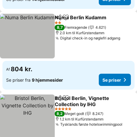
Numa Berlin Kudamm
Del
Føj til favoritter
Se p
2 Stjerner
8,7
Fremragende
4.621
2.0 km til Kurfürstendamm
Digital check-in og nøglefri adgang
Se pris
804 kr.
Af
Se priser fra
9 hjemmesider
Se priser
Bristol Berlin, Vignette
Del
Føj til favoritter
Collection by IHG
Se priser
5 Stjerner
8,2
Meget godt
8.247
1.2 km til Kurfürstendamm
Tysklands første hotelswimmingpool
Se pri