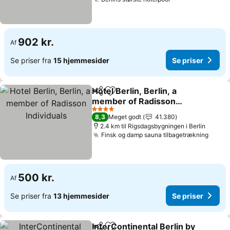
Se priser
902 kr.
Af
Se priser fra
15 hjemmesider
Se priser
Hotel Berlin, Berlin, a
Del
Føj til favoritter
member of Radisson
Individuals
Se priser
4 Stjerner
8,3
Meget godt
41.380
2.4 km til Rigsdagsbygningen i Berlin
Finsk og damp sauna tilbagetrækning
Se pr
500 kr.
Af
Se priser fra
13 hjemmesider
Se priser
InterContinental Berlin by