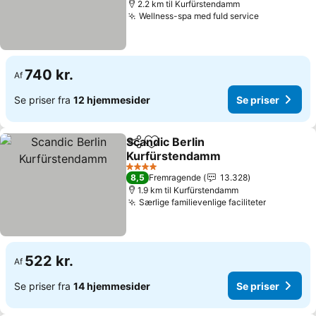
2.2 km til Kurfürstendamm
Wellness-spa med fuld service
Se priser
740 kr.
Af
Se priser fra
12 hjemmesider
Se priser
Scandic Berlin
Del
Føj til favoritter
Kurfürstendamm
Se priser
4 Stjerner
8,5
Fremragende
13.328
1.9 km til Kurfürstendamm
Særlige familievenlige faciliteter
Se priser
522 kr.
Af
Se priser fra
14 hjemmesider
Se priser