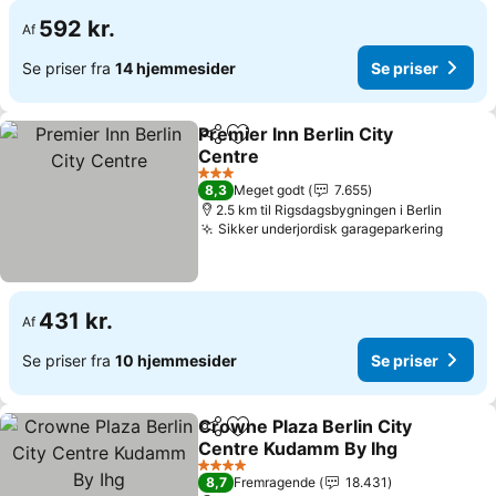
592 kr.
Af
Se priser fra
14 hjemmesider
Se priser
Premier Inn Berlin City
Del
Føj til favoritter
Centre
Se priser
3 Stjerner
8,3
Meget godt
7.655
2.5 km til Rigsdagsbygningen i Berlin
Sikker underjordisk garageparkering
Se pri
431 kr.
Af
Se priser fra
10 hjemmesider
Se priser
Crowne Plaza Berlin City
Del
Føj til favoritter
Centre Kudamm By Ihg
Se priser
4 Stjerner
8,7
Fremragende
18.431