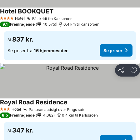
Hotel BOOKQUET
Se priser
Hotel
Få skridt fra Karlsbroen
Se priser
4 Stjerner
9,1
Fremragende
10.575
0.4 km til Karlsbroen
837 kr.
Af
Se priser fra
16 hjemmesider
Se priser
Del
Føj
Royal Road Residence
Se priser
Hotel
Panoramaudsigt over Prags spir
Se priser
3 Stjerner
8,5
Fremragende
4.082
0.4 km til Karlsbroen
347 kr.
Af