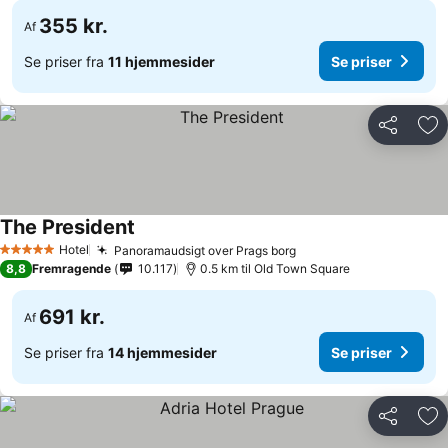
355 kr.
Af
Se priser fra
11 hjemmesider
Se priser
Del
Føj
The President
Se priser
Hotel
Panoramaudsigt over Prags borg
Se priser
5 Stjerner
8,8
Fremragende
10.117
0.5 km til Old Town Square
691 kr.
Af
Se priser fra
14 hjemmesider
Se priser
Del
Føj