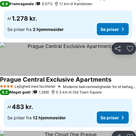
4 Stjerner
8,9
Fremragende
6.571
1.1 km til Karlsbroen
1.278 kr.
Af
Se priser fra
2 hjemmesider
Se priser
Del
Føj
Prague Central Exclusive Apartments
Se priser
Lejlighed med faciliteter
Moderne bekvemmeligheder for et behageligt ophold
4 Stjerner
8,2
Meget godt
1.269
0.3 km til Old Town Square
483 kr.
Af
Se priser fra
12 hjemmesider
Se priser