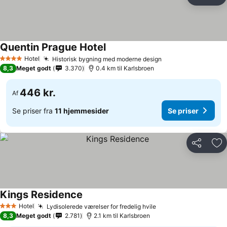
Del
Føj
Quentin Prague Hotel
Se priser
Hotel
Historisk bygning med moderne design
Se priser
4 Stjerner
8,3
Meget godt
3.370
0.4 km til Karlsbroen
446 kr.
Af
Se priser fra
11 hjemmesider
Se priser
Del
Føj
Kings Residence
Se priser
Hotel
Lydisolerede værelser for fredelig hvile
Se priser
3 Stjerner
8,3
Meget godt
2.781
2.1 km til Karlsbroen