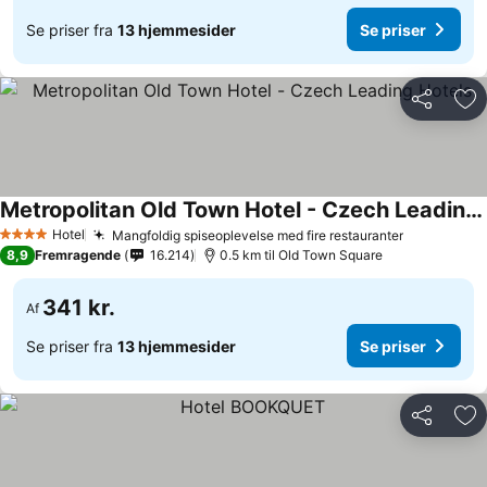
Se priser fra
13 hjemmesider
Se priser
Del
Føj
Metropolitan Old Town Hotel - Czech Leading Hotels
Se priser
Hotel
Mangfoldig spiseoplevelse med fire restauranter
Se priser
4 Stjerner
8,9
Fremragende
16.214
0.5 km til Old Town Square
341 kr.
Af
Se priser fra
13 hjemmesider
Se priser
Del
Føj