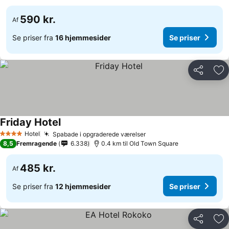
590 kr.
Af
Se priser fra
16 hjemmesider
Se priser
Del
Føj
Friday Hotel
Se priser
Hotel
Spabade i opgraderede værelser
Se priser
4 Stjerner
8,5
Fremragende
6.338
0.4 km til Old Town Square
485 kr.
Af
Se priser fra
12 hjemmesider
Se priser
Del
Føj