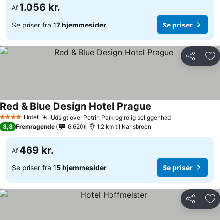
1.056 kr.
Af
Se priser fra
17 hjemmesider
Se priser
Del
Føj
Red & Blue Design Hotel Prague
Se priser
Hotel
Udsigt over Petrin Park og rolig beliggenhed
Se priser
4 Stjerner
8,8
Fremragende
6.620
1.2 km til Karlsbroen
469 kr.
Af
Se priser fra
15 hjemmesider
Se priser
Del
Føj