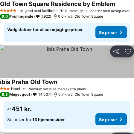
Old Town Square Residence by Emblem
Se prise
Lejlighed med faciliteter
Rummelige lejligheder med udsigt over pladsen
5 Stjerner
9,0
Fremragende
1.922
0.0 km til Old Town Square
Vælg datoer for at se nøjagtige priser
Se priser
Del
Føj
ibis Praha Old Town
Se priser
Hotel
Premium værelse med ekstra plads
Se priser
3 Stjerner
8,3
Meget godt
14.037
0.7 km til Old Town Square
451 kr.
Af
Se priser fra
13 hjemmesider
Se priser