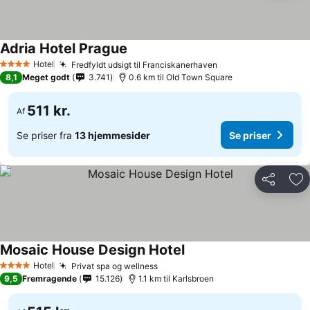
Adria Hotel Prague
Se priser
Hotel
Fredfyldt udsigt til Franciskanerhaven
Se priser
4 Stjerner
8,1
Meget godt
3.741
0.6 km til Old Town Square
511 kr.
Af
Se priser fra
13 hjemmesider
Se priser
Del
Føj
Mosaic House Design Hotel
Se priser
Hotel
Privat spa og wellness
Se priser
4 Stjerner
9,5
Fremragende
15.126
1.1 km til Karlsbroen