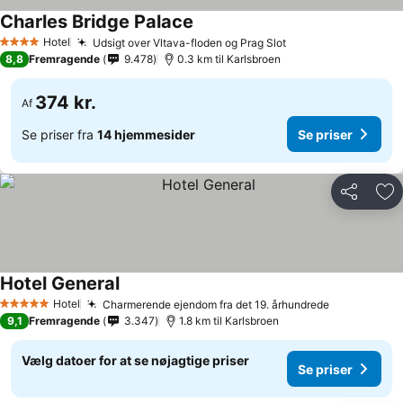
Charles Bridge Palace
Se priser
Hotel
Udsigt over Vltava-floden og Prag Slot
Se priser
4 Stjerner
8,8
Fremragende
9.478
0.3 km til Karlsbroen
374 kr.
Af
Se priser fra
14 hjemmesider
Se priser
Del
Føj
Hotel General
Se priser
Hotel
Charmerende ejendom fra det 19. århundrede
Se priser
5 Stjerner
9,1
Fremragende
3.347
1.8 km til Karlsbroen
Vælg datoer for at se nøjagtige priser
Se priser