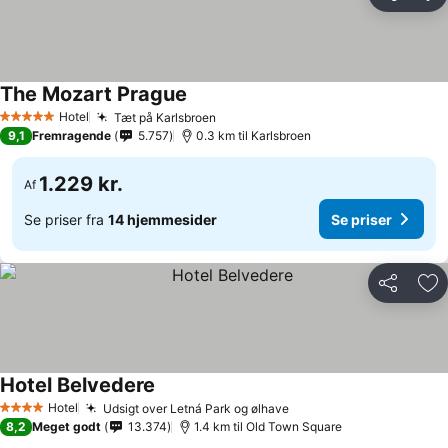
Del
Føj
The Mozart Prague
Se priser
Hotel
Tæt på Karlsbroen
Se priser
5 Stjerner
9,1
Fremragende
5.757
0.3 km til Karlsbroen
1.229 kr.
Af
Se priser fra
14 hjemmesider
Se priser
Del
Føj
Hotel Belvedere
Se priser
Hotel
Udsigt over Letná Park og ølhave
Se priser
4 Stjerner
8,2
Meget godt
13.374
1.4 km til Old Town Square