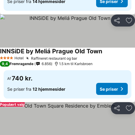
Se priser fra
14 hjemmesider
Se priser
Del
Føj
INNSiDE by Meliá Prague Old Town
Se priser
Hotel
Raffineret restaurant og bar
Se priser
4 Stjerner
9,4
Fremragende
6.856
1.5 km til Karlsbroen
740 kr.
Af
Se priser fra
12 hjemmesider
Se priser
Populært valg
Del
Føj