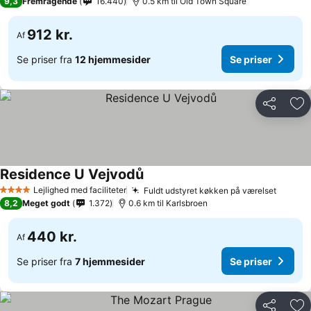
9,3
Fremragende
16.440
0.5 km til Old Town Square
912 kr.
Af
Se priser fra
12 hjemmesider
Se priser
Del
Føj
Residence U Vejvodů
Se priser
Lejlighed med faciliteter
Fuldt udstyret køkken på værelset
Se pri
4 Stjerner
8,2
Meget godt
1.372
0.6 km til Karlsbroen
440 kr.
Af
Se priser fra
7 hjemmesider
Se priser