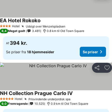
EA Hotel Rokoko
Se priser
Hotel
Udsigt over Wenzelspladsen
Se priser
4 Stjerner
8,4
Meget godt
3.481
0.8 km til Old Town Square
394 kr.
Af
Se priser fra
18 hjemmesider
Se priser
Del
Føj
NH Collection Prague Carlo IV
Se priser
Hotel
Prisvindende underjordisk spa
Se priser
5 Stjerner
9,0
Fremragende
10.525
0.9 km til Old Town Square