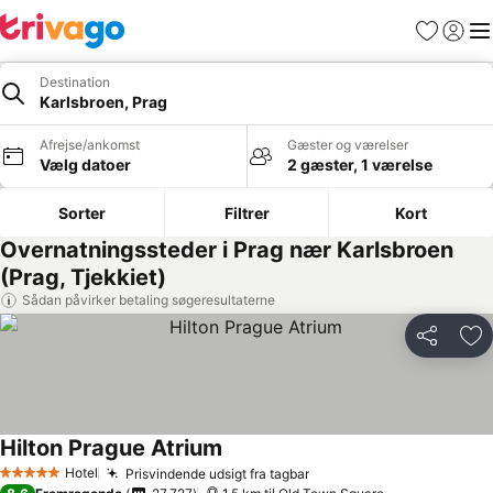
Favoritter
Log ind
Me
Destination
Karlsbroen, Prag
Afrejse/ankomst
Gæster og værelser
Vælg datoer
2 gæster, 1 værelse
Sorter
Filtrer
Kort
Overnatningssteder i Prag nær Karlsbroen
(Prag, Tjekkiet)
Sådan påvirker betaling søgeresultaterne
Del
Føj
Hilton Prague Atrium
Se priser
Hotel
Prisvindende udsigt fra tagbar
Se priser
5 Stjerner