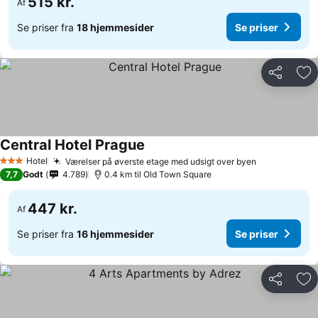
515 kr.
Af
Se priser fra
18 hjemmesider
Se priser
Del
Føj
Central Hotel Prague
Se priser
Hotel
Værelser på øverste etage med udsigt over byen
Se priser
3 Stjerner
7,7
Godt
4.789
0.4 km til Old Town Square
447 kr.
Af
Se priser fra
16 hjemmesider
Se priser
Del
Føj