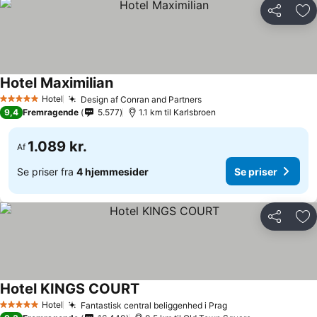
Del
Føj
Hotel Maximilian
Se priser
Hotel
Design af Conran and Partners
Se priser
5 Stjerner
9,4
Fremragende
5.577
1.1 km til Karlsbroen
1.089 kr.
Af
Se priser fra
4 hjemmesider
Se priser
Del
Føj
Hotel KINGS COURT
Se priser
Hotel
Fantastisk central beliggenhed i Prag
Se priser
5 Stjerner