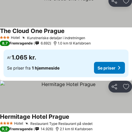
Del
Føj
The Cloud One Prague
Se priser
Hotel
Kunstneriske detaljer i indretningen
Se priser
3 Stjerner
8,7
Fremragende
6.692
1.0 km til Karlsbroen
1.065 kr.
Af
Se priser fra
1 hjemmeside
Se priser
Del
Føj
Hermitage Hotel Prague
Se priser
Hotel
Restaurant Type Restaurant på stedet
Se priser
4 Stjerner
9,2
Fremragende
14.926
2.1 km til Karlsbroen