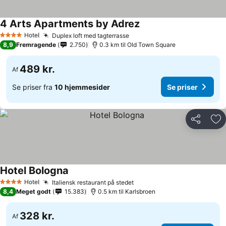
4 Arts Apartments by Adrez
Se priser
Hotel
Duplex loft med tagterrasse
Se priser
4 Stjerner
8,9
Fremragende
2.750
0.3 km til Old Town Square
489 kr.
Af
Se priser fra
10 hjemmesider
Se priser
Del
Føj
Hotel Bologna
Se priser
Hotel
Italiensk restaurant på stedet
Se priser
4 Stjerner
8,4
Meget godt
15.383
0.5 km til Karlsbroen
328 kr.
Af