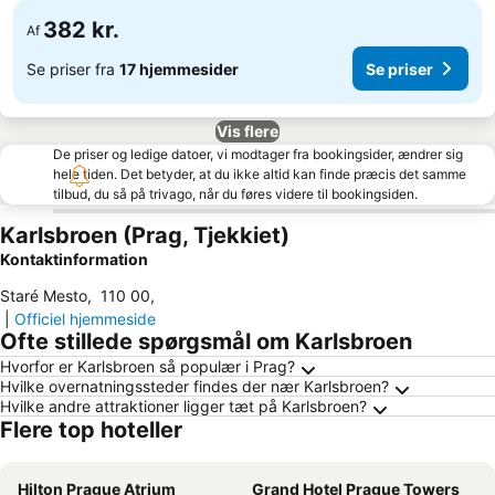
382 kr.
Af
Se priser fra
17 hjemmesider
Se priser
Vis flere
De priser og ledige datoer, vi modtager fra bookingsider, ændrer sig
hele tiden. Det betyder, at du ikke altid kan finde præcis det samme
tilbud, du så på trivago, når du føres videre til bookingsiden.
Karlsbroen (Prag, Tjekkiet)
Kontaktinformation
Staré Mesto
,
110 00
,
|
Officiel hjemmeside
Ofte stillede spørgsmål om Karlsbroen
Hvorfor er Karlsbroen så populær i Prag?
Hvilke overnatningssteder findes der nær Karlsbroen?
Hvilke andre attraktioner ligger tæt på Karlsbroen?
Flere top hoteller
Hilton Prague Atrium
Grand Hotel Prague Towers