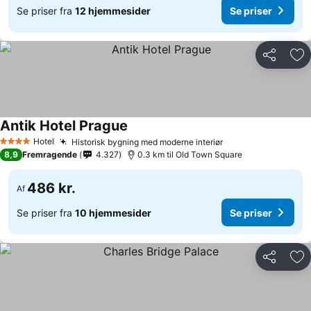
Se priser fra
12 hjemmesider
Se priser
Del
Føj
Antik Hotel Prague
Se priser
Hotel
Historisk bygning med moderne interiør
Se priser
4 Stjerner
8,9
Fremragende
4.327
0.3 km til Old Town Square
486 kr.
Af
Se priser fra
10 hjemmesider
Se priser
Del
Føj