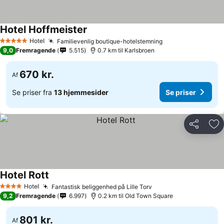
Hotel Hoffmeister
Se priser
Hotel
Familievenlig boutique-hotelstemning
Se priser
5 Stjerner
9,0
Fremragende
5.515
0.7 km til Karlsbroen
670 kr.
Af
Se priser fra
13 hjemmesider
Se priser
Del
Føj
Hotel Rott
Se priser
Hotel
Fantastisk beliggenhed på Lille Torv
Se priser
4 Stjerner
9,2
Fremragende
6.997
0.2 km til Old Town Square
801 kr.
Af