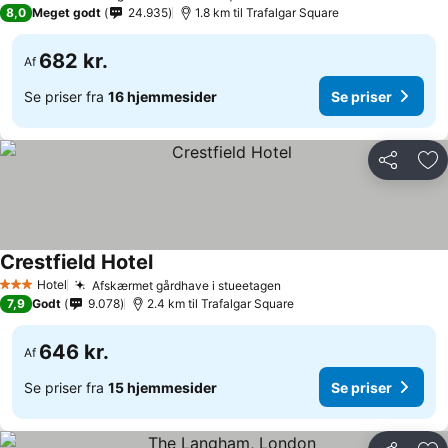
3 Stjerner
8,0
Meget godt
24.935
1.8 km til Trafalgar Square
682 kr.
Af
Se priser fra
16 hjemmesider
Se priser
Del
Føj
Crestfield Hotel
Se priser
Hotel
Afskærmet gårdhave i stueetagen
Se priser
3 Stjerner
7,9
Godt
9.078
2.4 km til Trafalgar Square
646 kr.
Af
Se priser fra
15 hjemmesider
Se priser