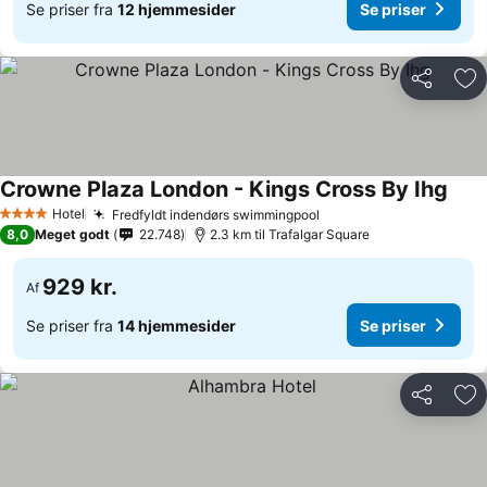
Se priser fra
12 hjemmesider
Se priser
Del
Føj
Crowne Plaza London - Kings Cross By Ihg
Se p
Hotel
Fredfyldt indendørs swimmingpool
Se priser
4 Stjerner
8,0
Meget godt
22.748
2.3 km til Trafalgar Square
929 kr.
Af
Se priser fra
14 hjemmesider
Se priser
Del
Føj