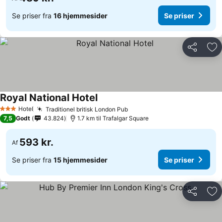
Se priser fra
16 hjemmesider
Se priser
Del
Føj
Royal National Hotel
Se priser
Hotel
Traditionel britisk London Pub
Se priser
3 Stjerner
7,5
Godt
43.824
1.7 km til Trafalgar Square
593 kr.
Af
Se priser fra
15 hjemmesider
Se priser
Del
Føj