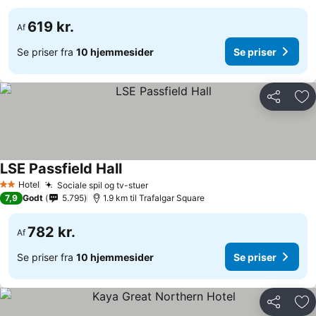
619 kr.
Af
Se priser fra
10 hjemmesider
Se priser
Del
Føj
LSE Passfield Hall
Se priser
Hotel
Sociale spil og tv-stuer
Se priser
2 Stjerner
7,9
Godt
5.795
1.9 km til Trafalgar Square
782 kr.
Af
Se priser fra
10 hjemmesider
Se priser
Del
Føj