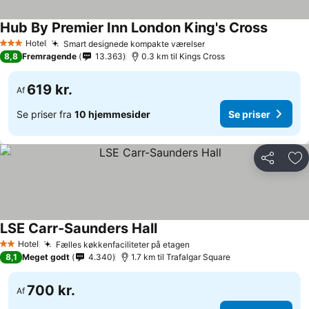
Hub By Premier Inn London King's Cross
Se prise
Hotel
Smart designede kompakte værelser
Se priser
3 Stjerner
8,8
Fremragende
13.363
0.3 km til Kings Cross
619 kr.
Af
Se priser fra
10 hjemmesider
Se priser
Del
Føj
LSE Carr-Saunders Hall
Se priser
Hotel
Fælles køkkenfaciliteter på etagen
Se priser
2 Stjerner
8,1
Meget godt
4.340
1.7 km til Trafalgar Square
700 kr.
Af