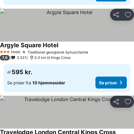
Del
Føj
Argyle Square Hotel
Se priser
Hotel
Traditionel georgiansk byhuscharme
Se priser
3 Stjerner
7,0
3.531
0.3 km til Kings Cross
595 kr.
Af
Se priser fra
10 hjemmesider
Se priser
Del
Føj
Travelodge London Central Kings Cross