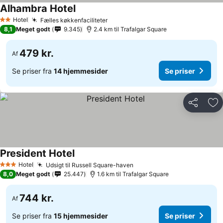
Alhambra Hotel
Se priser
Hotel
Fælles køkkenfaciliteter
Se priser
2 Stjerner
8,1
Meget godt
9.345
2.4 km til Trafalgar Square
479 kr.
Af
Se priser fra
14 hjemmesider
Se priser
Del
Føj
President Hotel
Se priser
Hotel
Udsigt til Russell Square-haven
Se priser
3 Stjerner
8,0
Meget godt
25.447
1.6 km til Trafalgar Square
744 kr.
Af
Se priser fra
15 hjemmesider
Se priser