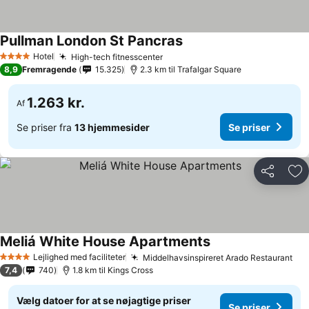
Pullman London St Pancras
Se priser
Hotel
High-tech fitnesscenter
Se priser
4 Stjerner
8,9
Fremragende
15.325
2.3 km til Trafalgar Square
1.263 kr.
Af
Se priser fra
13 hjemmesider
Se priser
Del
Føj
Meliá White House Apartments
Se priser
Lejlighed med faciliteter
Middelhavsinspireret Arado Restaurant
Se 
4 Stjerner
7,4
740
1.8 km til Kings Cross
Vælg datoer for at se nøjagtige priser
Se priser