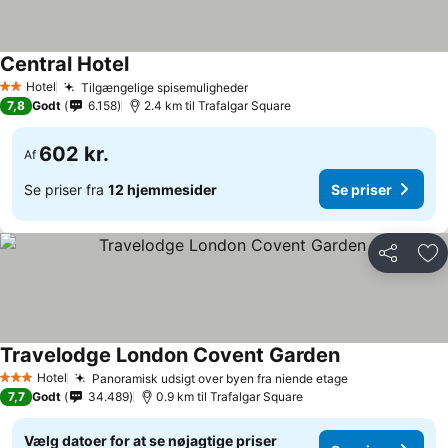
Central Hotel
Se priser
Hotel
Tilgængelige spisemuligheder
Se priser
2 Stjerner
7,8
Godt
6.158
2.4 km til Trafalgar Square
602 kr.
Af
Se priser fra
12 hjemmesider
Se priser
Del
Føj
Travelodge London Covent Garden
Se priser
Hotel
Panoramisk udsigt over byen fra niende etage
Se priser
3 Stjerner
7,7
Godt
34.489
0.9 km til Trafalgar Square
Vælg datoer for at se nøjagtige priser