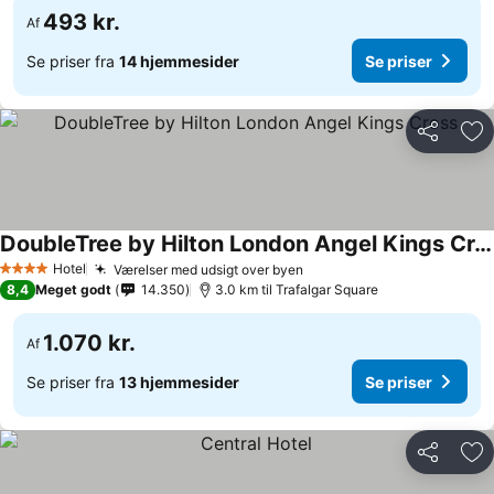
493 kr.
Af
Se priser fra
14 hjemmesider
Se priser
Del
Føj
DoubleTree by Hilton London Angel Kings Cross
Se priser
Hotel
Værelser med udsigt over byen
Se priser
4 Stjerner
8,4
Meget godt
14.350
3.0 km til Trafalgar Square
1.070 kr.
Af
Se priser fra
13 hjemmesider
Se priser
Del
Føj