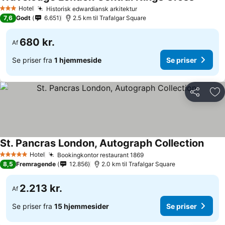
Se prise
Hotel
Historisk edwardiansk arkitektur
Se priser
3 Stjerner
7,6
Godt
6.651
2.5 km til Trafalgar Square
680 kr.
Af
Se priser fra
1 hjemmeside
Se priser
Del
Føj
St. Pancras London, Autograph Collection
Se pr
Hotel
Bookingkontor restaurant 1869
Se priser
5 Stjerner
8,5
Fremragende
12.856
2.0 km til Trafalgar Square
2.213 kr.
Af
Se priser fra
15 hjemmesider
Se priser