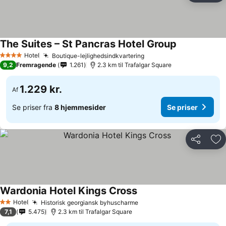
The Suites – St Pancras Hotel Group
Se priser
Hotel
Boutique-lejlighedsindkvartering
Se priser
4 Stjerner
9,2
Fremragende
1.261
2.3 km til Trafalgar Square
1.229 kr.
Af
Se priser fra
8 hjemmesider
Se priser
Del
Føj
Wardonia Hotel Kings Cross
Se priser
Hotel
Historisk georgiansk byhuscharme
Se priser
2 Stjerner
7,1
5.475
2.3 km til Trafalgar Square