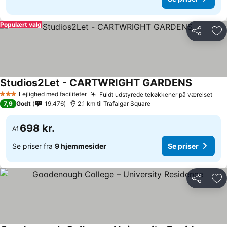
Populært valg
Del
Føj
Studios2Let - CARTWRIGHT GARDENS
Se priser
Lejlighed med faciliteter
Fuldt udstyrede tekøkkener på værelset
Se p
3 Stjerner
7,9
Godt
19.476
2.1 km til Trafalgar Square
698 kr.
Af
Se priser fra
9 hjemmesider
Se priser
Del
Føj