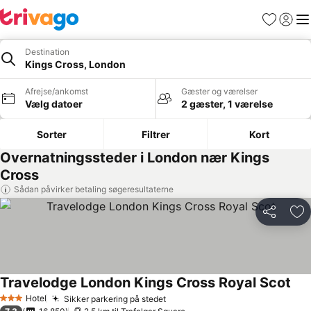
Favoritter
Log ind
Me
Destination
Kings Cross, London
Afrejse/ankomst
Gæster og værelser
Vælg datoer
2 gæster, 1 værelse
Sorter
Filtrer
Kort
Overnatningssteder i London nær Kings
Cross
Sådan påvirker betaling søgeresultaterne
Del
Føj
Travelodge London Kings Cross Royal Scot
Se p
Hotel
Sikker parkering på stedet
Se priser
3 Stjerner