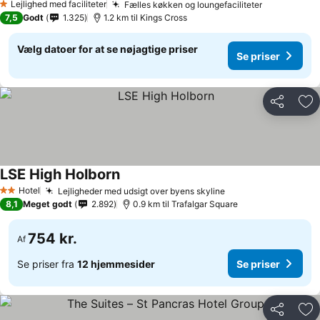
Lejlighed med faciliteter
Fælles køkken og loungefaciliteter
Se priser
1 Stjerner
7,5
Godt
1.325
1.2 km til Kings Cross
Vælg datoer for at se nøjagtige priser
Se priser
Del
Føj
LSE High Holborn
Se priser
Hotel
Lejligheder med udsigt over byens skyline
Se priser
2 Stjerner
8,1
Meget godt
2.892
0.9 km til Trafalgar Square
754 kr.
Af
Se priser fra
12 hjemmesider
Se priser
Del
Føj