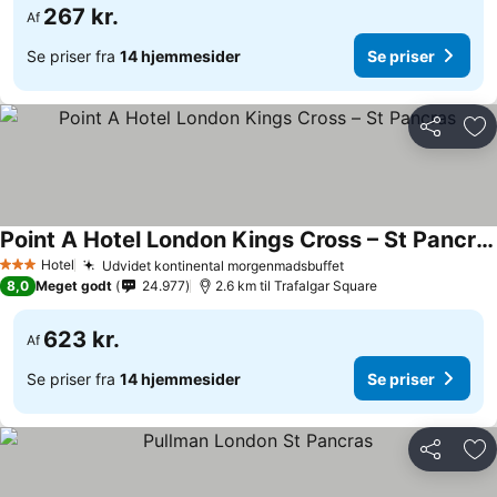
267 kr.
Af
Se priser fra
14 hjemmesider
Se priser
Del
Føj
Point A Hotel London Kings Cross – St Pancras
Se priser
Hotel
Udvidet kontinental morgenmadsbuffet
Se priser
3 Stjerner
8,0
Meget godt
24.977
2.6 km til Trafalgar Square
623 kr.
Af
Se priser fra
14 hjemmesider
Se priser
Del
Føj