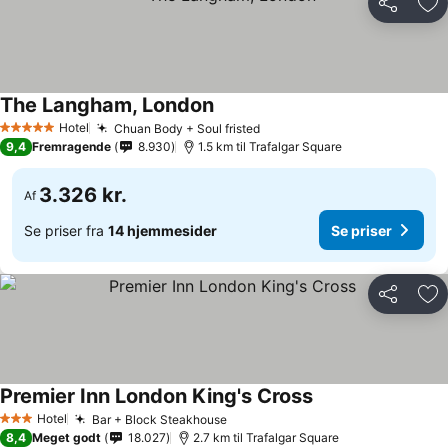
Del
Føj
The Langham, London
Se priser
Hotel
Chuan Body + Soul fristed
Se priser
5 Stjerner
9,4
Fremragende
8.930
1.5 km til Trafalgar Square
3.326 kr.
Af
Se priser fra
14 hjemmesider
Se priser
Del
Føj
Premier Inn London King's Cross
Se priser
Hotel
Bar + Block Steakhouse
Se priser
3 Stjerner
8,4
Meget godt
18.027
2.7 km til Trafalgar Square