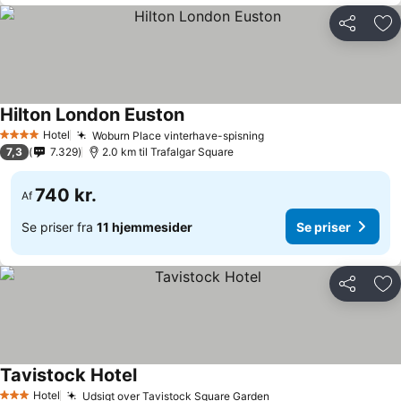
Del
Føj
Hilton London Euston
Se priser
Hotel
Woburn Place vinterhave-spisning
Se priser
4 Stjerner
7,3
7.329
2.0 km til Trafalgar Square
740 kr.
Af
Se priser fra
11 hjemmesider
Se priser
Del
Føj
Tavistock Hotel
Se priser
Hotel
Udsigt over Tavistock Square Garden
Se priser