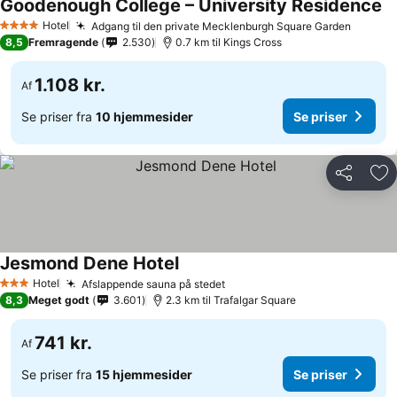
Goodenough College – University Residence
Se
Hotel
Adgang til den private Mecklenburgh Square Garden
Se pris
4 Stjerner
8,5
Fremragende
2.530
0.7 km til Kings Cross
1.108 kr.
Af
Se priser fra
10 hjemmesider
Se priser
Del
Føj
Jesmond Dene Hotel
Se priser
Hotel
Afslappende sauna på stedet
Se priser
3 Stjerner
8,3
Meget godt
3.601
2.3 km til Trafalgar Square
741 kr.
Af
Se priser fra
15 hjemmesider
Se priser