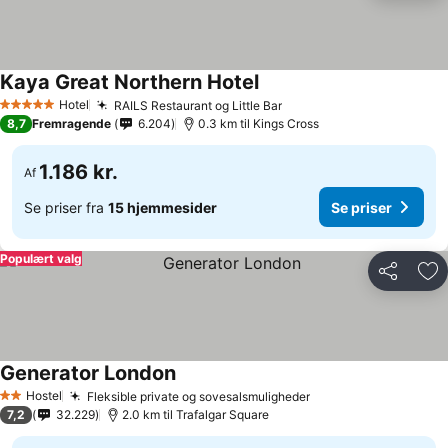
Kaya Great Northern Hotel
Se priser
Hotel
RAILS Restaurant og Little Bar
Se priser
5 Stjerner
8,7
Fremragende
6.204
0.3 km til Kings Cross
1.186 kr.
Af
Se priser fra
15 hjemmesider
Se priser
Populært valg
Del
Føj
Generator London
Se priser
Hostel
Fleksible private og sovesalsmuligheder
Se priser
2 Stjerner
7,2
32.229
2.0 km til Trafalgar Square