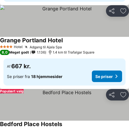
Del
Føj
Grange Portland Hotel
Se priser
Hotel
Adgang til Ajala Spa
Se priser
4 Stjerner
8,0
Meget godt
1.136
1.4 km til Trafalgar Square
667 kr.
Af
Se priser fra
18 hjemmesider
Se priser
Populært valg
Del
Føj
Bedford Place Hostels
Se priser