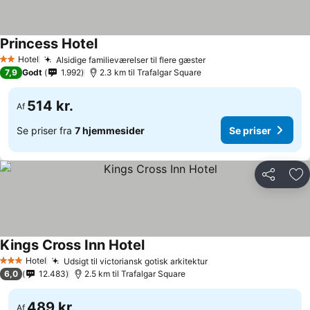
Princess Hotel
Se priser
Hotel
Alsidige familieværelser til flere gæster
Se priser
2 Stjerner
7,9
Godt
1.992
2.3 km til Trafalgar Square
514 kr.
Af
Se priser fra
7 hjemmesider
Se priser
Del
Føj
Kings Cross Inn Hotel
Se priser
Hotel
Udsigt til victoriansk gotisk arkitektur
Se priser
3 Stjerner
6,0
12.483
2.5 km til Trafalgar Square
489 kr.
Af