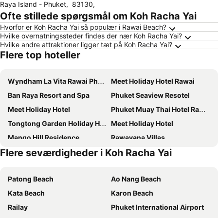
Raya Island - Phuket
,
83130
,
Ofte stillede spørgsmål om Koh Racha Yai
Hvorfor er Koh Racha Yai så populær i Rawai Beach?
Hvilke overnatningssteder findes der nær Koh Racha Yai?
Hvilke andre attraktioner ligger tæt på Koh Racha Yai?
Flere top hoteller
Wyndham La Vita Rawai Phuket
Meet Holiday Hotel Rawai
Ban Raya Resort and Spa
Phuket Seaview Resotel
Meet Holiday Hotel
Phuket Muay Thai Hotel Rawai Beach
Tongtong Garden Holiday Hotel普吉岛通通花园酒店
Meet Holiday Hotel
Mango Hill Residence
Rawayana Villas
Flere seværdigheder i Koh Racha Yai
New Breakers Hotel Rawai
C-VIEW BOUTIQUE
Roost Glamping
Upstairs
Patong Beach
Ao Nang Beach
Ocean Pie Phuket - Adult Only
Blue Paradise Residence
Kata Beach
Karon Beach
Hotel The Windmill Phuket
Phuket Leisure Time Hotel
Railay
Phuket International Airport
Phuket Monaburi Boutique Hotel
The Title KR Beach Condotel