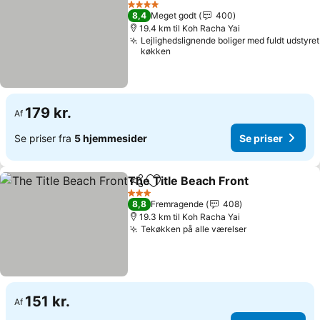
4 Stjerner
8,4
Meget godt
400
19.4 km til Koh Racha Yai
Lejlighedslignende boliger med fuldt udstyret
køkken
179 kr.
Af
Se priser fra
5 hjemmesider
Se priser
The Title Beach Front
Del
Føj til favoritter
3 Stjerner
8,8
Fremragende
408
19.3 km til Koh Racha Yai
Tekøkken på alle værelser
151 kr.
Af