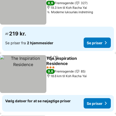
3 Stjerner
8,9
Fremragende
327
19.3 km til Koh Racha Yai
Moderne luksuriøs indretning
219 kr.
Af
Se priser fra
2 hjemmesider
Se priser
The Inspiration
Del
Føj til favoritter
Residence
3 Stjerner
9,8
Fremragende
85
18.6 km til Koh Racha Yai
Vælg datoer for at se nøjagtige priser
Se priser