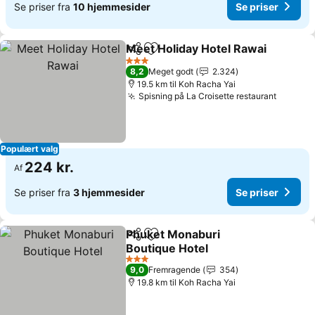
Se priser fra
10 hjemmesider
Se priser
Meet Holiday Hotel Rawai
Del
Føj til favoritter
3 Stjerner
8,2
Meget godt
2.324
19.5 km til Koh Racha Yai
Spisning på La Croisette restaurant
Populært valg
224 kr.
Af
Se priser fra
3 hjemmesider
Se priser
Phuket Monaburi
Del
Føj til favoritter
Boutique Hotel
3 Stjerner
9,0
Fremragende
354
19.8 km til Koh Racha Yai