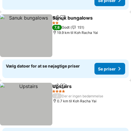
Se priser
Sanuk bungalows
Del
Føj til favoritter
2 Stjerner
7,8
Godt
151
19.9 km til Koh Racha Yai
Vælg datoer for at se nøjagtige priser
Se priser
Upstairs
Del
Føj til favoritter
4 Stjerner
/
Der er ingen bedømmelse
0.7 km til Koh Racha Yai