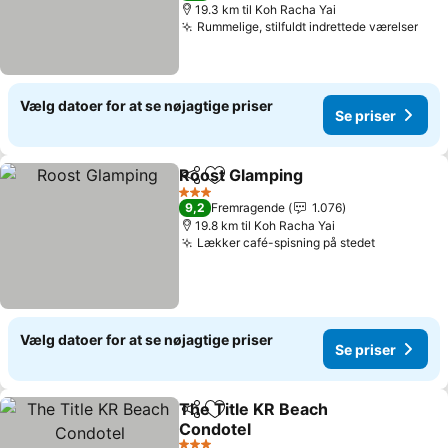
19.3 km til Koh Racha Yai
Rummelige, stilfuldt indrettede værelser
Vælg datoer for at se nøjagtige priser
Se priser
Roost Glamping
Del
Føj til favoritter
3 Stjerner
9,2
Fremragende
1.076
19.8 km til Koh Racha Yai
Lækker café-spisning på stedet
Vælg datoer for at se nøjagtige priser
Se priser
The Title KR Beach
Del
Føj til favoritter
Condotel