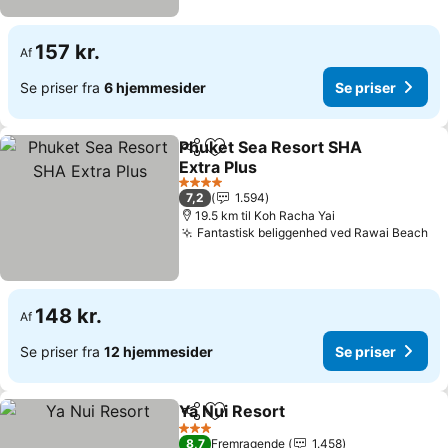
157 kr.
Af
Se priser fra
6 hjemmesider
Se priser
Phuket Sea Resort SHA
Del
Føj til favoritter
Extra Plus
4 Stjerner
7,2
1.594
19.5 km til Koh Racha Yai
Fantastisk beliggenhed ved Rawai Beach
148 kr.
Af
Se priser fra
12 hjemmesider
Se priser
Ya Nui Resort
Del
Føj til favoritter
3 Stjerner
8,7
Fremragende
1.458