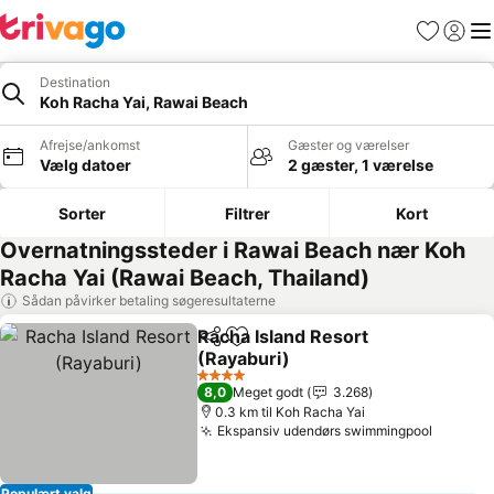
Favoritter
Log ind
Me
Destination
Koh Racha Yai, Rawai Beach
Afrejse/ankomst
Gæster og værelser
Vælg datoer
2 gæster, 1 værelse
Sorter
Filtrer
Kort
Overnatningssteder i Rawai Beach nær Koh
Racha Yai (Rawai Beach, Thailand)
Sådan påvirker betaling søgeresultaterne
Racha Island Resort
Del
Føj til favoritter
(Rayaburi)
4 Stjerner
8,0
Meget godt
3.268
0.3 km til Koh Racha Yai
Ekspansiv udendørs swimmingpool
Populært valg