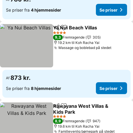
Se priser fra
4 hjemmesider
Se priser
Ya Nui Beach Villas
Del
Føj til favoritter
4 Stjerner
9,3
Fremragende
305
19.2 km til Koh Racha Yai
Massage og boblebad på stedet
873 kr.
Af
Se priser fra
8 hjemmesider
Se priser
Rawayana West Villas &
Del
Føj til favoritter
Kids Park
4 Stjerner
8,9
Fremragende
947
19.6 km til Koh Racha Yai
Familievenlig børnepark på stedet