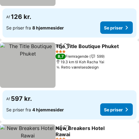
126 kr.
Af
Se priser fra
8 hjemmesider
Se priser
The Title Boutique Phuket
Del
Føj til favoritter
3 Stjerner
8,7
Fremragende
599
19.3 km til Koh Racha Yai
Retro værelsesdesign
597 kr.
Af
Se priser fra
4 hjemmesider
Se priser
New Breakers Hotel
Del
Føj til favoritter
Rawai