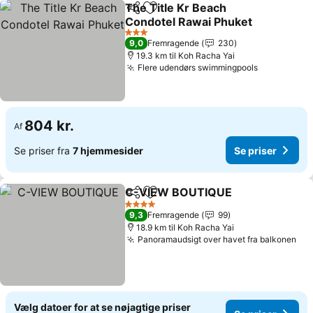
The Title Kr Beach
Del
Føj til favoritter
Condotel Rawai Phuket
3 Stjerner
9,0
Fremragende
230
19.3 km til Koh Racha Yai
Flere udendørs swimmingpools
804 kr.
Af
Se priser fra
7 hjemmesider
Se priser
C-VIEW BOUTIQUE
Del
Føj til favoritter
4 Stjerner
9,3
Fremragende
99
18.9 km til Koh Racha Yai
Panoramaudsigt over havet fra balkonen
Vælg datoer for at se nøjagtige priser