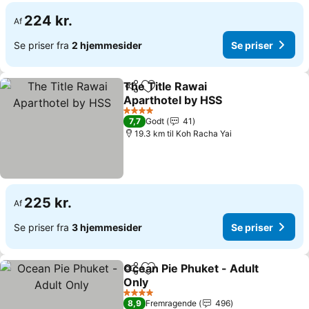
224 kr.
Af
Se priser fra
2 hjemmesider
Se priser
The Title Rawai
Del
Føj til favoritter
Aparthotel by HSS
4 Stjerner
7,7
Godt
41
19.3 km til Koh Racha Yai
225 kr.
Af
Se priser fra
3 hjemmesider
Se priser
Ocean Pie Phuket - Adult
Del
Føj til favoritter
Only
4 Stjerner
8,9
Fremragende
496