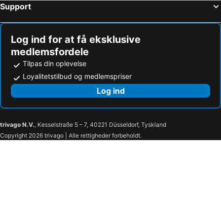
Support
Ko Hong
Ban SI Raya - Lanta Old Town
Phang Nga Bay
Safari Elephant Club
Log ind for at få eksklusive
Dino Park Mini Golf
Central Festival Phuket
medlemsfordele
Monkey Beach
Surat Thani Airport
Tilpas din oplevelse
Ban Tai
Phuket Sea Shell Museum
Loyalitetstilbud og medlemspriser
Chicken Island
Ko Khai
Log ind
Phuket Aquarium
Koh Hae
Wat Chalong
Wang Talang
trivago N.V.
, Kesselstraße 5 – 7, 40221 Düsseldorf, Tyskland
Maithon Island
Soi Romanee
Copyright 2026 trivago | Alle rettigheder forbeholdt.
Mamma Mia
Tha Pom Khlong Song Nam
Muay Thai Stadium
Had Chong Lad