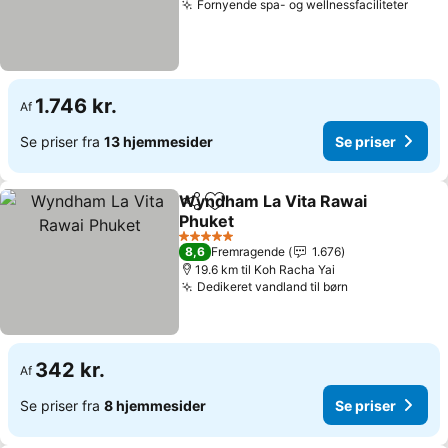
Fornyende spa- og wellnessfaciliteter
1.746 kr.
Af
Se priser fra
13 hjemmesider
Se priser
Wyndham La Vita Rawai
Del
Føj til favoritter
Phuket
5 Stjerner
8,6
Fremragende
1.676
19.6 km til Koh Racha Yai
Dedikeret vandland til børn
342 kr.
Af
Se priser fra
8 hjemmesider
Se priser