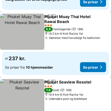
Se priser
Phuket Muay Thai Hotel
Del
Føj til favoritter
Rawai Beach
3 Stjerner
8,8
Fremragende
186
19.2 km til Koh Racha Yai
Værelser med havudsigt fra balkonen
237 kr.
Af
Se priser fra
10 hjemmesider
Se priser
Phuket Seaview Resotel
Del
Føj til favoritter
3 Stjerner
7,8
Godt
166
19.4 km til Koh Racha Yai
Udendørs pool og boblebad