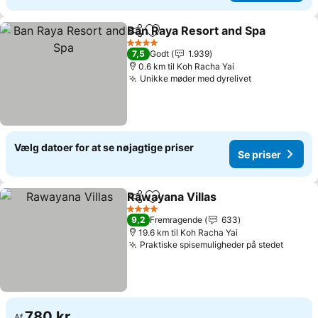
Ban Raya Resort and Spa
Del
Føj til favoritter
4 Stjerner
7,5
Godt
1.939
0.6 km til Koh Racha Yai
Unikke møder med dyrelivet
Vælg datoer for at se nøjagtige priser
Se priser
Rawayana Villas
Del
Føj til favoritter
4 Stjerner
9,2
Fremragende
633
19.6 km til Koh Racha Yai
Praktiske spisemuligheder på stedet
780 kr.
Af