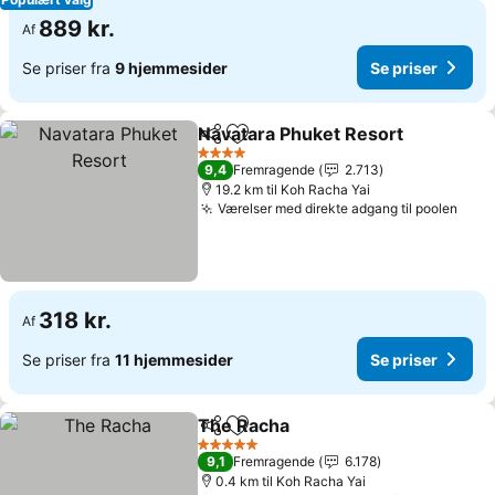
889 kr.
Af
Se priser fra
9 hjemmesider
Se priser
Navatara Phuket Resort
Del
Føj til favoritter
4 Stjerner
9,4
Fremragende
2.713
19.2 km til Koh Racha Yai
Værelser med direkte adgang til poolen
318 kr.
Af
Se priser fra
11 hjemmesider
Se priser
The Racha
Del
Føj til favoritter
5 Stjerner
9,1
Fremragende
6.178
0.4 km til Koh Racha Yai