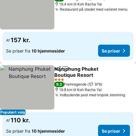
19.4 km til Koh Racha Yai
Restaurant på stedet med varieret menu
157 kr.
Af
Se priser fra
10 hjemmesider
Se priser
Namphung Phuket
Del
Føj til favoritter
Boutique Resort
3 Stjerner
9,2
Fremragende
976
19.8 km til Koh Racha Yai
Indbydende pool med tropisk stemning
Populært valg
110 kr.
Af
Se priser fra
10 hjemmesider
Se priser