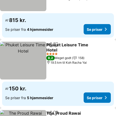
815 kr.
Af
Se priser fra
4 hjemmesider
Se priser
Phuket Leisure Time
Del
Føj til favoritter
Hotel
4 Stjerner
8,2
Meget godt
158
19.5 km til Koh Racha Yai
150 kr.
Af
Se priser fra
5 hjemmesider
Se priser
The Proud Rawai
Del
Føj til favoritter