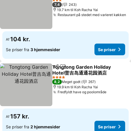
3 Stjerner
7,4
243
19.7 km til Koh Racha Yai
Restaurant på stedet med varieret køkken
104 kr.
Af
Se priser fra
3 hjemmesider
Se priser
Tongtong Garden Holiday
Del
Føj til favoritter
Hotel普吉岛通通花园酒店
4 Stjerner
8,2
Meget godt
267
19.9 km til Koh Racha Yai
Fredfyldt have og poolområde
157 kr.
Af
Se priser fra
2 hjemmesider
Se priser