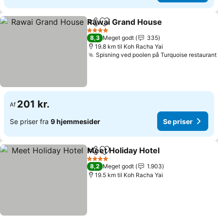
Rawai Grand House
Del
Føj til favoritter
4 Stjerner
8,3
Meget godt
335
19.8 km til Koh Racha Yai
Spisning ved poolen på Turquoise restaurant
201 kr.
Af
Se priser fra
9 hjemmesider
Se priser
Meet Holiday Hotel
Del
Føj til favoritter
4 Stjerner
8,2
Meget godt
1.903
19.5 km til Koh Racha Yai