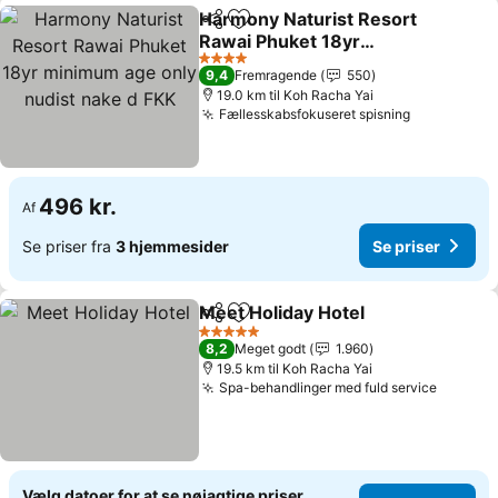
Harmony Naturist Resort
Del
Føj til favoritter
Rawai Phuket 18yr
minimum age only nudist
4 Stjerner
9,4
Fremragende
550
nake d FKK
19.0 km til Koh Racha Yai
Fællesskabsfokuseret spisning
496 kr.
Af
Se priser fra
3 hjemmesider
Se priser
Meet Holiday Hotel
Del
Føj til favoritter
5 Stjerner
8,2
Meget godt
1.960
19.5 km til Koh Racha Yai
Spa-behandlinger med fuld service
Vælg datoer for at se nøjagtige priser