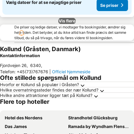
Vælg datoer for at se nøjagtige priser
Se priser
Vis flere
De priser og ledige datoer, vi modtager fra bookingsider, ændrer sig
hele tiden. Det betyder, at du ikke altid kan finde præcis det samme
tilbud, du så på trivago, når du føres videre til bookingsiden.
Kollund (Gråsten, Danmark)
Kontaktinformation
Fjordvejen 26
,
6340
,
Telefon
:
+45(73)767676
|
Officiel hjemmeside
Ofte stillede spørgsmål om Kollund
Hvorfor er Kollund så populær i Gråsten?
Hvilke overnatningssteder findes der nær Kollund?
Hvilke andre attraktioner ligger tæt på Kollund?
Flere top hoteller
Hotel des Nordens
Strandhotel Glücksburg
Das James
Ramada by Wyndham Flensburg