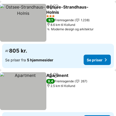
Ostsee-Strandhaus-
Del
Føj til favoritter
Holnis
3 Stjerner
9,1
Fremragende
1.238
8.6 km til Kollund
Moderne design og arkitektur
805 kr.
Af
Se priser fra
5 hjemmesider
Se priser
Apartment
Del
Føj til favoritter
9,4
Fremragende
267
2.5 km til Kollund