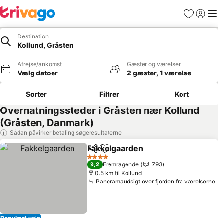
Favoritter
Log ind
Me
Destination
Kollund, Gråsten
Afrejse/ankomst
Gæster og værelser
Vælg datoer
2 gæster, 1 værelse
Sorter
Filtrer
Kort
Overnatningssteder i Gråsten nær Kollund
(Gråsten, Danmark)
Sådan påvirker betaling søgeresultaterne
Fakkelgaarden
Del
Føj til favoritter
4 Stjerner
9,2
Fremragende
793
0.5 km til Kollund
Panoramaudsigt over fjorden fra værelserne
Populært valg