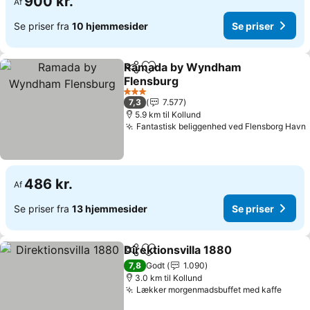
900 kr.
Af
Se priser fra
10 hjemmesider
Se priser
Ramada by Wyndham
Del
Føj til favoritter
Flensburg
3 Stjerner
7,3
7.577
5.9 km til Kollund
Fantastisk beliggenhed ved Flensborg Havn
486 kr.
Af
Se priser fra
13 hjemmesider
Se priser
Direktionsvilla 1880
Del
Føj til favoritter
7,8
Godt
1.090
3.0 km til Kollund
Lækker morgenmadsbuffet med kaffe