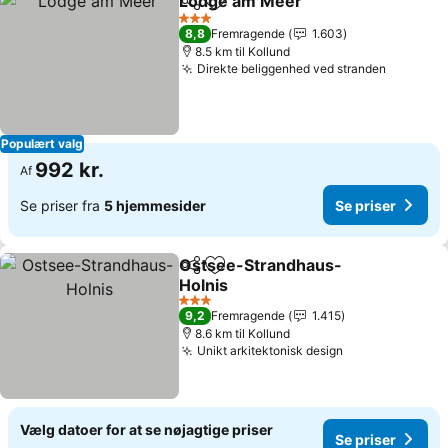
Lodge am Meer
Del
Føj til favoritter
3 Stjerner
8,8
Fremragende
1.603
8.5 km til Kollund
Direkte beliggenhed ved stranden
Populært valg
992 kr.
Af
Se priser fra
5 hjemmesider
Se priser
Ostsee-Strandhaus-
Del
Føj til favoritter
Holnis
3 Stjerner
9,2
Fremragende
1.415
8.6 km til Kollund
Unikt arkitektonisk design
Vælg datoer for at se nøjagtige priser
Se priser