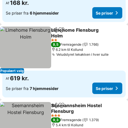
168 kr.
Af
Se priser fra
6 hjemmesider
Se priser
Limehome Flensburg
Del
Føj til favoritter
Holm
2 Stjerner
8,5
Fremragende
1.766
6.2 km til Kollund
Veludstyret tekøkken i hver suite
Populært valg
619 kr.
Af
Se priser fra
7 hjemmesider
Se priser
Seemannsheim Hostel
Del
Føj til favoritter
Flensburg
3 Stjerner
9,3
Fremragende
1.379
5.4 km til Kollund