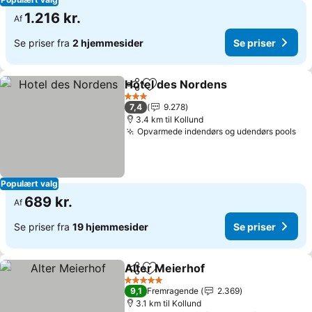
1.216 kr.
Af
Se priser fra
2 hjemmesider
Se priser
Hotel des Nordens
Del
Føj til favoritter
3 Stjerner
7,4
9.278
3.4 km til Kollund
Opvarmede indendørs og udendørs pools
Populært valg
689 kr.
Af
Se priser fra
19 hjemmesider
Se priser
Alter Meierhof
Del
Føj til favoritter
5 Stjerner
9,1
Fremragende
2.369
3.1 km til Kollund