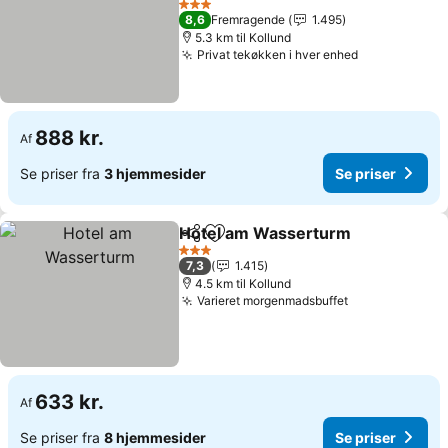
3 Stjerner
8,6
Fremragende
1.495
5.3 km til Kollund
Privat tekøkken i hver enhed
888 kr.
Af
Se priser fra
3 hjemmesider
Se priser
Hotel am Wasserturm
Del
Føj til favoritter
3 Stjerner
7,3
1.415
4.5 km til Kollund
Varieret morgenmadsbuffet
633 kr.
Af
Se priser fra
8 hjemmesider
Se priser