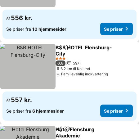
556 kr.
Af
Se priser fra
10 hjemmesider
Se priser
B&B HOTEL Flensburg-
Del
Føj til favoritter
City
3 Stjerner
6,8
597
6.2 km til Kollund
Familievenlig indkvartering
557 kr.
Af
Se priser fra
6 hjemmesider
Se priser
Hotel Flensburg
Del
Føj til favoritter
Akademie