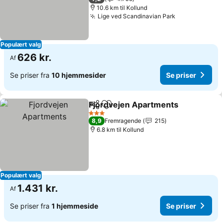
10.6 km til Kollund
Lige ved Scandinavian Park
Populært valg
626 kr.
Af
Se priser fra
10 hjemmesider
Se priser
Fjordvejen Apartments
Del
Føj til favoritter
3 Stjerner
8,9
Fremragende
215
6.8 km til Kollund
Populært valg
1.431 kr.
Af
Se priser fra
1 hjemmeside
Se priser