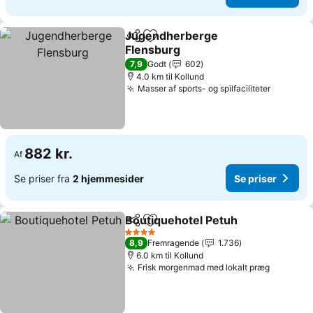
Jugendherberge
Del
Føj til favoritter
Flensburg
7,9
Godt
602
4.0 km til Kollund
Masser af sports- og spilfaciliteter
882 kr.
Af
Se priser fra
2 hjemmesider
Se priser
Boutiquehotel Petuh
Del
Føj til favoritter
4 Stjerner
8,9
Fremragende
1.736
6.0 km til Kollund
Frisk morgenmad med lokalt præg