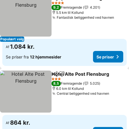
Del
Føj til favoritter
4 Stjerner
9,2
Fremragende
4.201
5.5 km til Kollund
Fantastisk beliggenhed ved havnen
Populært valg
1.084 kr.
Af
Se priser fra
12 hjemmesider
Se priser
Hotel Alte Post Flensburg
Del
Føj til favoritter
3 Stjerner
8,5
Fremragende
5.025
6.0 km til Kollund
Central beliggenhed ved havnen
864 kr.
Af