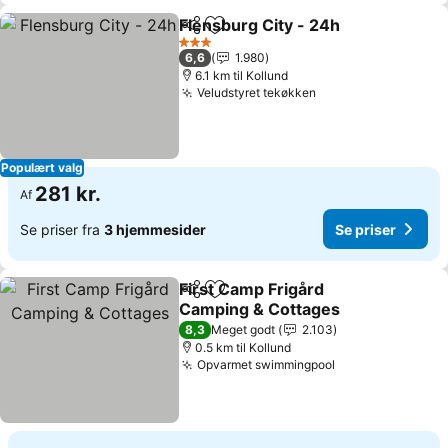
Flensburg City - 24h
Del
Føj til favoritter
3 Stjerner
6,6
1.980
6.1 km til Kollund
Veludstyret tekøkken
Populært valg
281 kr.
Af
Se priser fra
3 hjemmesider
Se priser
First Camp Frigård
Del
Føj til favoritter
Camping & Cottages
8,3
Meget godt
2.103
0.5 km til Kollund
Opvarmet swimmingpool