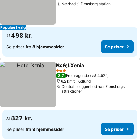
Nærhed til Flensborg station
Populært valg
498 kr.
Af
Se priser fra
8 hjemmesider
Se priser
Hotel Xenia
Del
Føj til favoritter
3 Stjerner
8,7
Fremragende
4.529
6.2 km til Kollund
Central beliggenhed nær Flensborgs
attraktioner
827 kr.
Af
Se priser fra
9 hjemmesider
Se priser