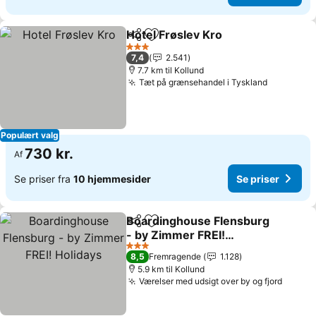
Hotel Frøslev Kro
Del
Føj til favoritter
3 Stjerner
7,4
2.541
7.7 km til Kollund
Tæt på grænsehandel i Tyskland
Populært valg
730 kr.
Af
Se priser fra
10 hjemmesider
Se priser
Boardinghouse Flensburg
Del
Føj til favoritter
- by Zimmer FREI!
Holidays
3 Stjerner
8,5
Fremragende
1.128
5.9 km til Kollund
Værelser med udsigt over by og fjord