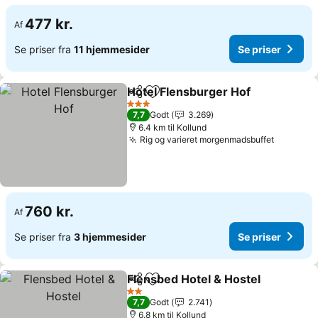
477 kr.
Af
Se priser fra
11 hjemmesider
Se priser
Hotel Flensburger Hof
Del
Føj til favoritter
3 Stjerner
7,7
Godt
3.269
6.4 km til Kollund
Rig og varieret morgenmadsbuffet
760 kr.
Af
Se priser fra
3 hjemmesider
Se priser
Flensbed Hotel & Hostel
Del
Føj til favoritter
2 Stjerner
7,7
Godt
2.741
6.8 km til Kollund