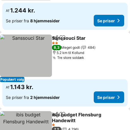
1.244 kr.
Af
Se priser fra
8 hjemmesider
Se priser
Sanssouci Star
Del
Føj til favoritter
2 Stjerner
8,3
Meget godt
484
5.2 km til Kollund
Tre store soldæk
Populært valg
1.143 kr.
Af
Se priser fra
2 hjemmesider
Se priser
ibis budget Flensburg
Del
Føj til favoritter
Handewitt
1 Stjerner
7,2
4.796