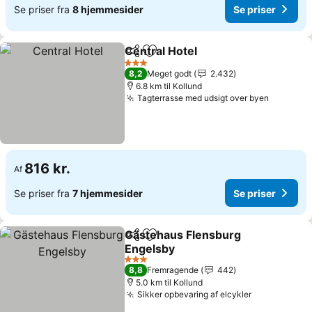
Se priser fra
8 hjemmesider
Se priser
Central Hotel
Del
Føj til favoritter
3 Stjerner
8,2
Meget godt
2.432
6.8 km til Kollund
Tagterrasse med udsigt over byen
816 kr.
Af
Se priser fra
7 hjemmesider
Se priser
Gästehaus Flensburg
Del
Føj til favoritter
Engelsby
3 Stjerner
8,8
Fremragende
442
5.0 km til Kollund
Sikker opbevaring af elcykler