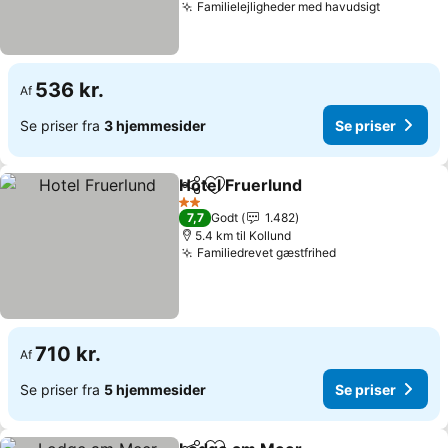
Familielejligheder med havudsigt
536 kr.
Af
Se priser fra
3 hjemmesider
Se priser
Hotel Fruerlund
Del
Føj til favoritter
2 Stjerner
7,7
Godt
1.482
5.4 km til Kollund
Familiedrevet gæstfrihed
710 kr.
Af
Se priser fra
5 hjemmesider
Se priser