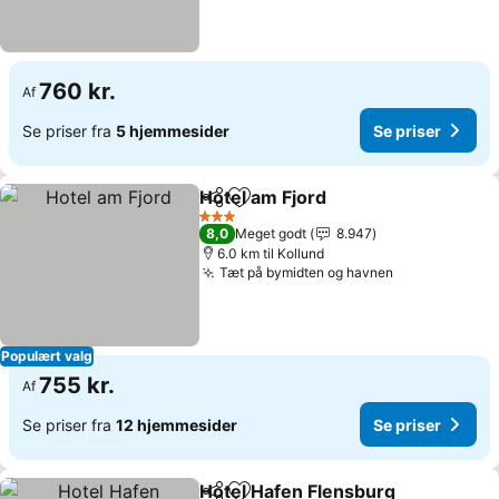
760 kr.
Af
Se priser fra
5 hjemmesider
Se priser
Hotel am Fjord
Del
Føj til favoritter
3 Stjerner
8,0
Meget godt
8.947
6.0 km til Kollund
Tæt på bymidten og havnen
Populært valg
755 kr.
Af
Se priser fra
12 hjemmesider
Se priser
Hotel Hafen Flensburg