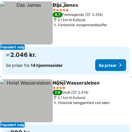
Das James
Del
Føj til favoritter
5 Stjerner
9,7
Fremragende
3.355
3.1 km til Kollund
Fantastisk morgenmadsbuffet
Populært valg
2.046 kr.
Af
Se priser fra
14 hjemmesider
Se priser
Hotel Wassersleben
Del
Føj til favoritter
4 Stjerner
7,9
Godt
2.416
3.1 km til Kollund
Historisk beliggenhed ved søen
Populært valg