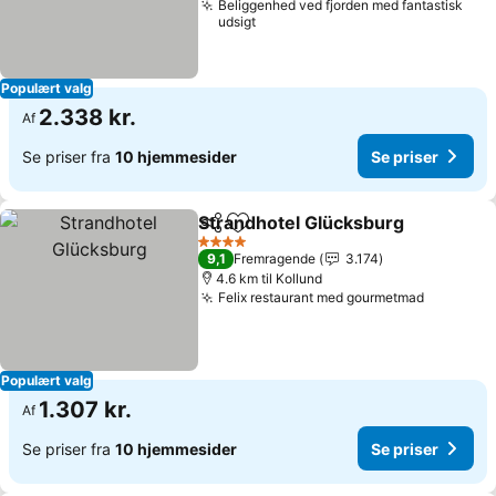
Beliggenhed ved fjorden med fantastisk
udsigt
Populært valg
2.338 kr.
Af
Se priser fra
10 hjemmesider
Se priser
Strandhotel Glücksburg
Del
Føj til favoritter
4 Stjerner
9,1
Fremragende
3.174
4.6 km til Kollund
Felix restaurant med gourmetmad
Populært valg
1.307 kr.
Af
Se priser fra
10 hjemmesider
Se priser