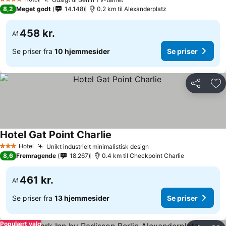
4 Stjerner
8,2
Meget godt
14.148
0.2 km til Alexanderplatz
458 kr.
Af
Se priser fra
10 hjemmesider
Se priser
Del
Føj
Hotel Gat Point Charlie
Hotel
Unikt industrielt minimalistisk design
3 Stjerner
8,6
Fremragende
18.267
0.4 km til Checkpoint Charlie
461 kr.
Af
Se priser fra
13 hjemmesider
Se priser
Populært valg