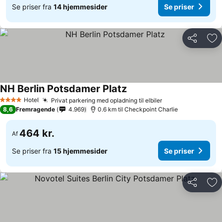
Se priser fra
14 hjemmesider
Se priser
Del
Føj
NH Berlin Potsdamer Platz
Hotel
Privat parkering med opladning til elbiler
4 Stjerner
8,6
Fremragende
4.969
0.6 km til Checkpoint Charlie
464 kr.
Af
Se priser fra
15 hjemmesider
Se priser
Del
Føj