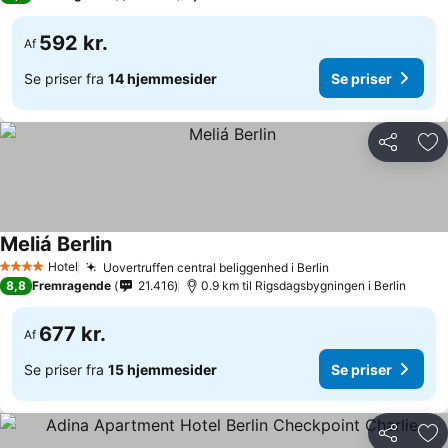
592 kr.
Af
Se priser fra
14 hjemmesider
Se priser
Del
Føj
Meliá Berlin
Hotel
Uovertruffen central beliggenhed i Berlin
4 Stjerner
8,8
Fremragende
21.416
0.9 km til Rigsdagsbygningen i Berlin
677 kr.
Af
Se priser fra
15 hjemmesider
Se priser
Del
Føj