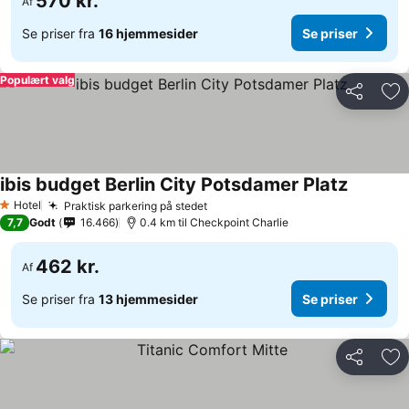
570 kr.
Af
Se priser fra
16 hjemmesider
Se priser
Populært valg
Del
Føj
ibis budget Berlin City Potsdamer Platz
Hotel
Praktisk parkering på stedet
1 Stjerner
7,7
Godt
16.466
0.4 km til Checkpoint Charlie
462 kr.
Af
Se priser fra
13 hjemmesider
Se priser
Del
Føj