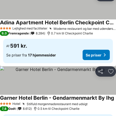
Adina Apartment Hotel Berlin Checkpoint Charlie
Lejlighed med faciliteter
Moderne restaurant og bar med udendørs siddepladser
4 Stjerner
9,0
Fremragende
8.284
0.7 km til Checkpoint Charlie
591 kr.
Af
Se priser fra
17 hjemmesider
Se priser
Del
Føj
Garner Hotel Berlin - Gendarmenmarkt By Ihg
Hotel
Stilfuld morgenmadsrestaurant med udsigt
4 Stjerner
7,8
Godt
8.612
0.5 km til Checkpoint Charlie