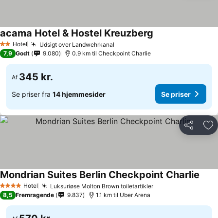
acama Hotel & Hostel Kreuzberg
Hotel
Udsigt over Landwehrkanal
2 Stjerner
7,9
Godt
9.080
0.9 km til Checkpoint Charlie
345 kr.
Af
Se priser fra
14 hjemmesider
Se priser
Del
Føj
Mondrian Suites Berlin Checkpoint Charlie
Hotel
Luksuriøse Molton Brown toiletartikler
4 Stjerner
8,5
Fremragende
9.837
1.1 km til Uber Arena