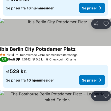
Se priser fra
16 hjemmesider
Se priser
Del
Føj
ibis Berlin City Potsdamer Platz
Hotel
Renoverede værelser med kvalitetssenge
2 Stjerner
7,9
Godt
7.514
0.5 km til Checkpoint Charlie
528 kr.
Af
Se priser fra
10 hjemmesider
Se priser
Del
Føj