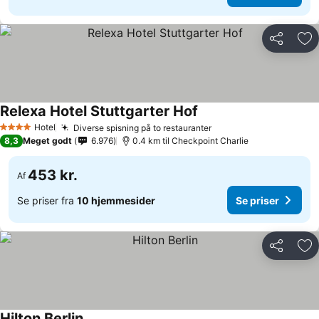
Del
Føj
Relexa Hotel Stuttgarter Hof
Hotel
Diverse spisning på to restauranter
4 Stjerner
8,3
Meget godt
6.976
0.4 km til Checkpoint Charlie
453 kr.
Af
Se priser fra
10 hjemmesider
Se priser
Del
Føj
Hilton Berlin