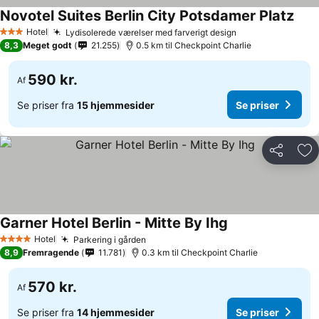
Novotel Suites Berlin City Potsdamer Platz
Hotel
Lydisolerede værelser med farverigt design
3 Stjerner
8,3
Meget godt
21.255
0.5 km til Checkpoint Charlie
590 kr.
Af
Se priser fra
15 hjemmesider
Se priser
Del
Føj
Garner Hotel Berlin - Mitte By Ihg
Hotel
Parkering i gården
4 Stjerner
8,9
Fremragende
11.781
0.3 km til Checkpoint Charlie
570 kr.
Af
Se priser fra
14 hjemmesider
Se priser