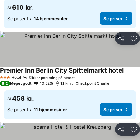
610 kr.
Af
Se priser fra
14 hjemmesider
Se priser
Del
Føj
Premier Inn Berlin City Spittelmarkt hotel
Hotel
Sikker parkering på stedet
3 Stjerner
8,2
Meget godt
10.526
1.1 km til Checkpoint Charlie
458 kr.
Af
Se priser fra
11 hjemmesider
Se priser
Del
Føj