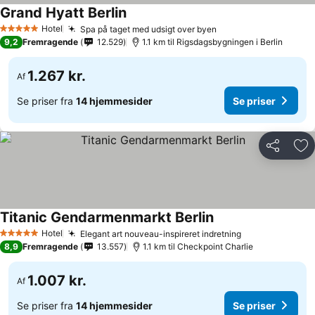
Grand Hyatt Berlin
Hotel
Spa på taget med udsigt over byen
5 Stjerner
9,2
Fremragende
12.529
1.1 km til Rigsdagsbygningen i Berlin
1.267 kr.
Af
Se priser fra
14 hjemmesider
Se priser
Del
Føj
Titanic Gendarmenmarkt Berlin
Hotel
Elegant art nouveau-inspireret indretning
5 Stjerner
8,9
Fremragende
13.557
1.1 km til Checkpoint Charlie
1.007 kr.
Af
Se priser fra
14 hjemmesider
Se priser