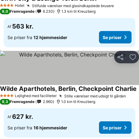
Hotel
Stilfulde værelser med glasindkapslede brusere
4 Stjerner
9,0
Fremragende
6.230
1.3 km til Kreuzberg
563 kr.
Af
Se priser fra
12 hjemmesider
Se priser
Del
Føj
Wilde Aparthotels, Berlin, Checkpoint Charlie
Lejlighed med faciliteter
Stille værelser med udsigt til gården
4 Stjerner
9,3
Fremragende
2.960
1.0 km til Kreuzberg
627 kr.
Af
Se priser fra
16 hjemmesider
Se priser