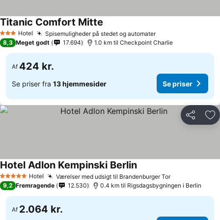
Titanic Comfort Mitte
Hotel
Spisemuligheder på stedet og automater
3 Stjerner
8,3
Meget godt
17.694
1.0 km til Checkpoint Charlie
424 kr.
Af
Se priser fra
13 hjemmesider
Se priser
Del
Føj
Hotel Adlon Kempinski Berlin
Hotel
Værelser med udsigt til Brandenburger Tor
5 Stjerner
9,2
Fremragende
12.530
0.4 km til Rigsdagsbygningen i Berlin
2.064 kr.
Af