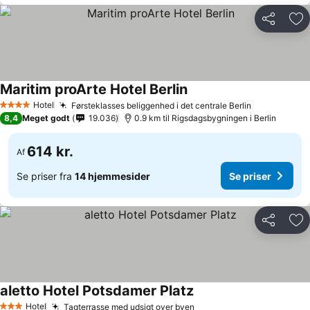
Del
Føj
Maritim proArte Hotel Berlin
Hotel
Førsteklasses beliggenhed i det centrale Berlin
4 Stjerner
8,4
Meget godt
19.036
0.9 km til Rigsdagsbygningen i Berlin
614 kr.
Af
Se priser fra
14 hjemmesider
Se priser
Del
Føj
aletto Hotel Potsdamer Platz
Hotel
Tagterrasse med udsigt over byen