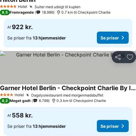
Hotel
Suiter med udsigt til kuplen
5 Stjerner
8,5
Fremragende
18.996
0.7 km til Checkpoint Charlie
922 kr.
Af
Se priser fra
13 hjemmesider
Se priser
Del
Føj
Garner Hotel Berlin - Checkpoint Charlie By Ihg
Hotel
Dagslysrestaurant med morgenmadsbuffet
4 Stjerner
8,2
Meget godt
6.799
0.3 km til Checkpoint Charlie
558 kr.
Af
Se priser fra
13 hjemmesider
Se priser