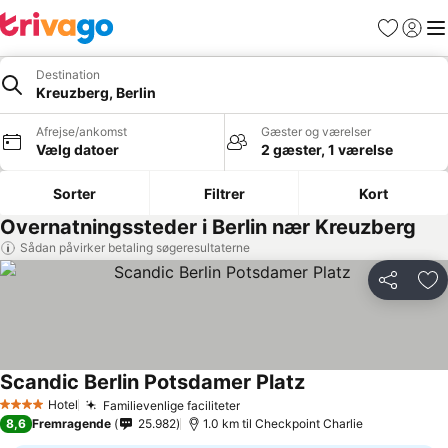
Favoritter
Log ind
Me
Destination
Kreuzberg, Berlin
Afrejse/ankomst
Gæster og værelser
Vælg datoer
2 gæster, 1 værelse
Sorter
Filtrer
Kort
Overnatningssteder i Berlin nær Kreuzberg
Sådan påvirker betaling søgeresultaterne
Del
Føj
Scandic Berlin Potsdamer Platz
Hotel
Familievenlige faciliteter
4 Stjerner
8,6
Fremragende
25.982
1.0 km til Checkpoint Charlie