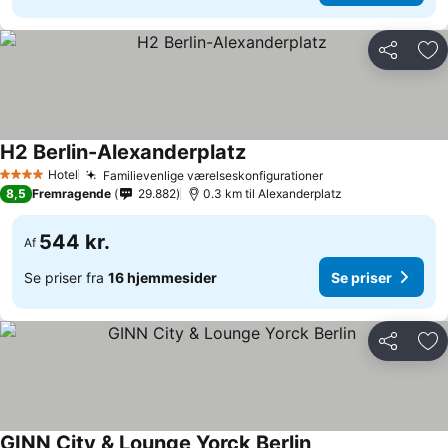
Del
Føj
H2 Berlin-Alexanderplatz
Hotel
Familievenlige værelseskonfigurationer
4 Stjerner
8,5
Fremragende
29.882
0.3 km til Alexanderplatz
544 kr.
Af
Se priser fra
16 hjemmesider
Se priser
Del
Føj
GINN City & Lounge Yorck Berlin