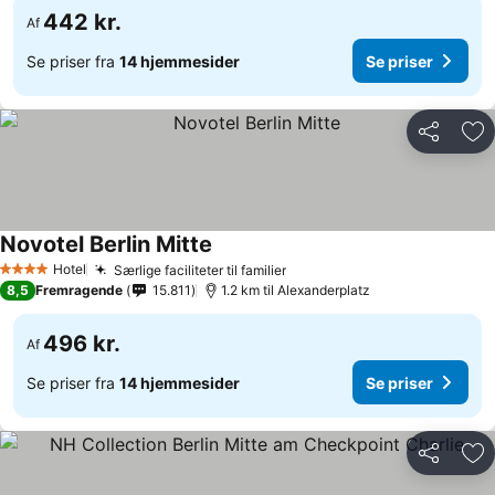
442 kr.
Af
Se priser fra
14 hjemmesider
Se priser
Del
Føj
Novotel Berlin Mitte
Hotel
Særlige faciliteter til familier
4 Stjerner
8,5
Fremragende
15.811
1.2 km til Alexanderplatz
496 kr.
Af
Se priser fra
14 hjemmesider
Se priser
Del
Føj