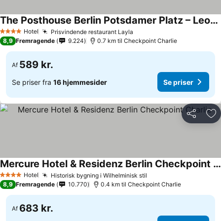
The Posthouse Berlin Potsdamer Platz – Leonardo Limited Edition
Hotel
Prisvindende restaurant Layla
4 Stjerner
8,9
Fremragende
9.224
0.7 km til Checkpoint Charlie
589 kr.
Af
Se priser fra
16 hjemmesider
Se priser
Del
Føj
Mercure Hotel & Residenz Berlin Checkpoint Charlie
Hotel
Historisk bygning i Wilhelminisk stil
4 Stjerner
8,9
Fremragende
10.770
0.4 km til Checkpoint Charlie
683 kr.
Af