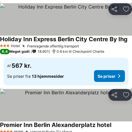
Del
Føj
Holiday Inn Express Berlin City Centre By Ihg
Hotel
Fremragende offentlig transport
3 Stjerner
8,4
Meget godt
18.601
0.6 km til Checkpoint Charlie
567 kr.
Af
Se priser fra
13 hjemmesider
Se priser
Del
Føj
Premier Inn Berlin Alexanderplatz hotel
Hotel
Udsigt til Berlin TV-tårnet