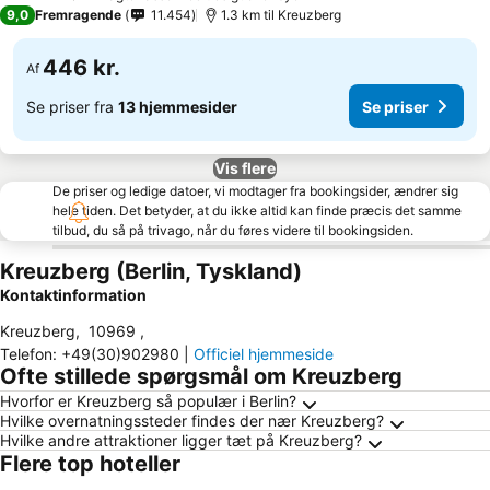
3 Stjerner
9,0
Fremragende
11.454
1.3 km til Kreuzberg
446 kr.
Af
Se priser fra
13 hjemmesider
Se priser
Vis flere
De priser og ledige datoer, vi modtager fra bookingsider, ændrer sig
hele tiden. Det betyder, at du ikke altid kan finde præcis det samme
tilbud, du så på trivago, når du føres videre til bookingsiden.
Kreuzberg (Berlin, Tyskland)
Kontaktinformation
Kreuzberg
,
10969
,
Telefon
:
+49(30)902980
|
Officiel hjemmeside
Ofte stillede spørgsmål om Kreuzberg
Hvorfor er Kreuzberg så populær i Berlin?
Hvilke overnatningssteder findes der nær Kreuzberg?
Hvilke andre attraktioner ligger tæt på Kreuzberg?
Flere top hoteller