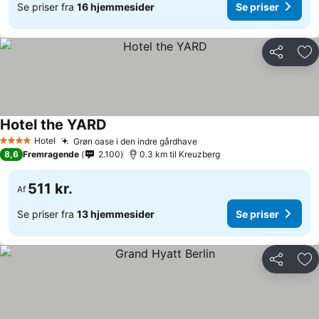
Se priser fra
16 hjemmesider
Se priser
Del
Føj
Hotel the YARD
Hotel
Grøn oase i den indre gårdhave
4 Stjerner
8,6
Fremragende
2.100
0.3 km til Kreuzberg
511 kr.
Af
Se priser fra
13 hjemmesider
Se priser
Del
Føj