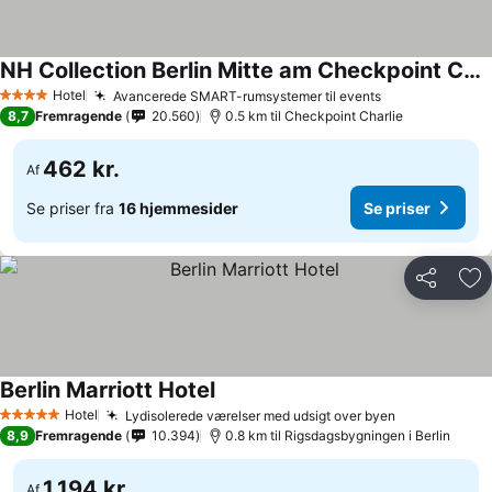
NH Collection Berlin Mitte am Checkpoint Charlie
Hotel
Avancerede SMART-rumsystemer til events
4 Stjerner
8,7
Fremragende
20.560
0.5 km til Checkpoint Charlie
462 kr.
Af
Se priser fra
16 hjemmesider
Se priser
Del
Føj
Berlin Marriott Hotel
Hotel
Lydisolerede værelser med udsigt over byen
5 Stjerner
8,9
Fremragende
10.394
0.8 km til Rigsdagsbygningen i Berlin
1.194 kr.
Af