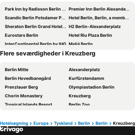
Park Inn by Radisson Berlin Alexanderplatz
Premier Inn Berlin Alexanderplatz hotel
Scandic Berlin Potsdamer Platz
Hotel Berlin, Berlin, a member of Radisson Individuals
Sheraton Berlin Grand Hotel Esplanade
H2 Berlin-Alexanderplatz
Eurostars Berlin
Hotel Riu Plaza Berlin
InterContinental Berlin by IHG
Meliá Berlin
Flere seværdigheder i Kreuzberg
Hilton Berlin
Maritim proArte Hotel Berlin
Titanic Chaussee Berlin
Novotel Berlin Mitte
Berlin Mitte
Alexanderplatz
SANA Berlin Hotel
Radisson Collection Hotel, Berlin
Berlin Hovedbanegård
Kurfürstendamm
Pullman Berlin Schweizerhof
Scandic Berlin Kurfürstendamm
Prenzlauer Berg
Olympiastadion Berlin
Novotel Suites Berlin City Potsdamer Platz
NH Berlin Alexanderplatz
Chorin Monastery
Kreuzberg
Hampton by Hilton Berlin City Centre Alexanderplatz
MEININGER Hotel Berlin Tiergarten
Tropical Islands Resort
Berlin Zoo
Titanic Comfort Mitte
IntercityHotel Berlin Hauptbahnhof
Friedrichshain
Charlottenburg
Hotel MOA Berlin
Berlin Marriott Hotel
Brandenburger Tor
Uber Arena
Dorint Kurfürstendamm Berlin
Wyndham Garden Berlin Mitte
Hotelsøgning
Europa
Tyskland
Berlin
Berlin
Kreuzberg
Potsdamer Platz
KaDeWe
MEININGER Hotel Berlin East Side Gallery
Crowne Plaza Berlin City Centre Kudamm By Ihg