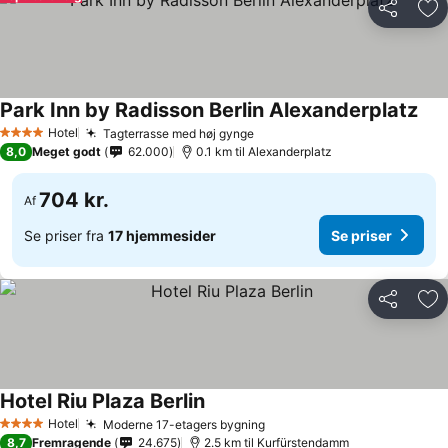
Del
Føj
Park Inn by Radisson Berlin Alexanderplatz
Hotel
Tagterrasse med høj gynge
4 Stjerner
8,0
Meget godt
62.000
0.1 km til Alexanderplatz
704 kr.
Af
Se priser fra
17 hjemmesider
Se priser
Del
Føj
Hotel Riu Plaza Berlin
Hotel
Moderne 17-etagers bygning
4 Stjerner
8,7
Fremragende
24.675
2.5 km til Kurfürstendamm