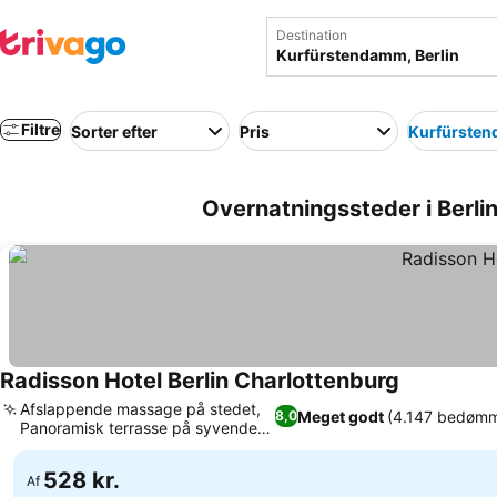
Destination
Filtre
Sorter efter
Pris
Kurfürste
Overnatningssteder i Berli
Radisson Hotel Berlin Charlottenburg
Afslappende massage på stedet,
Meget godt
(4.147 bedømm
8,0
Panoramisk terrasse på syvende
etage
528 kr.
Af