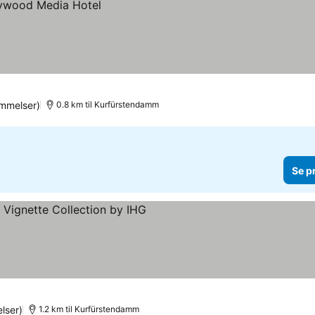
mmelser)
0.8 km til Kurfürstendamm
Se p
ner
lser)
1.2 km til Kurfürstendamm