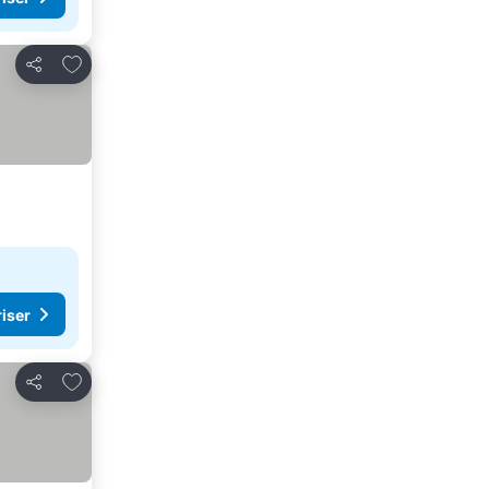
Føj til favoritter
Del
riser
Føj til favoritter
Del