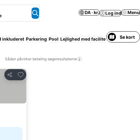
DA · kr.
Menu
Log ind
e
Se kort
inkluderet
Parkering
Pool
Lejlighed med faciliteter
Wi-fi
Aircon
Sådan påvirker betaling søgeresultaterne
Føj til favoritter
Del