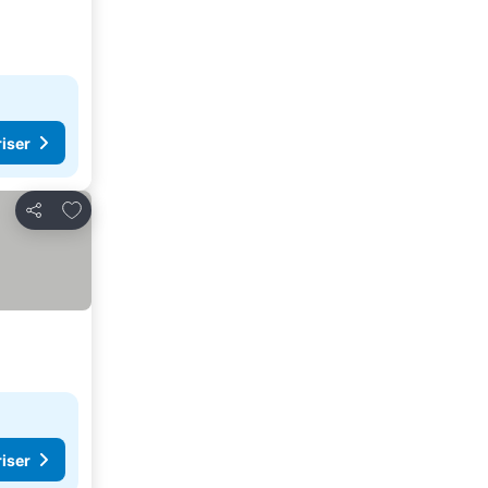
riser
Føj til favoritter
Del
riser