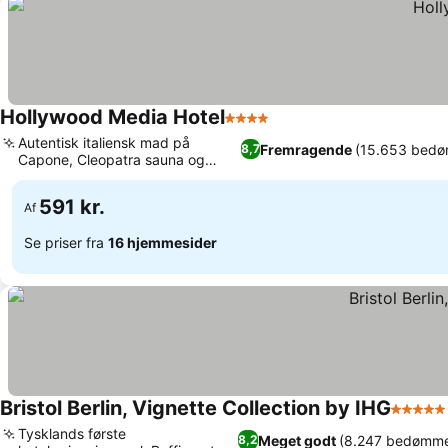
Hollywood Media Hotel
4 Stjerner
Autentisk italiensk mad på
Fremragende
(15.653 bedø
8,7
Capone, Cleopatra sauna og
wellness-område
591 kr.
Af
Se priser fra
16 hjemmesider
Bristol Berlin, Vignette Collection by IHG
5 Stjer
Tysklands første
Meget godt
(8.247 bedømme
8,2