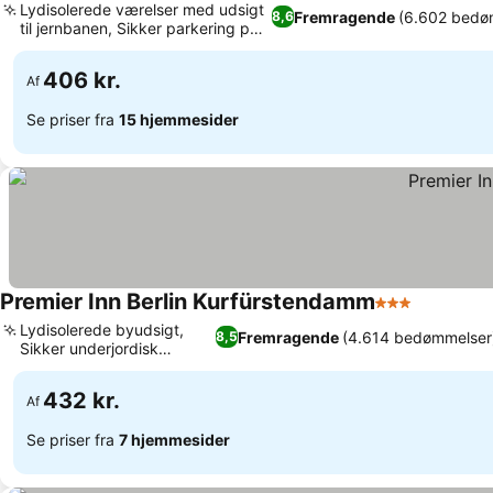
Lydisolerede værelser med udsigt
Fremragende
(6.602 bedø
8,6
til jernbanen, Sikker parkering på
stedet
406 kr.
Af
Se priser fra
15 hjemmesider
Premier Inn Berlin Kurfürstendamm
3 Stjerner
Lydisolerede byudsigt,
Fremragende
(4.614 bedømmelser
8,5
Sikker underjordisk
parkering
432 kr.
Af
Se priser fra
7 hjemmesider