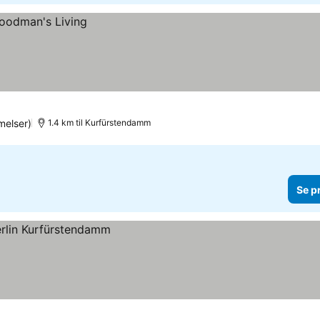
elser)
1.4 km til Kurfürstendamm
Se p