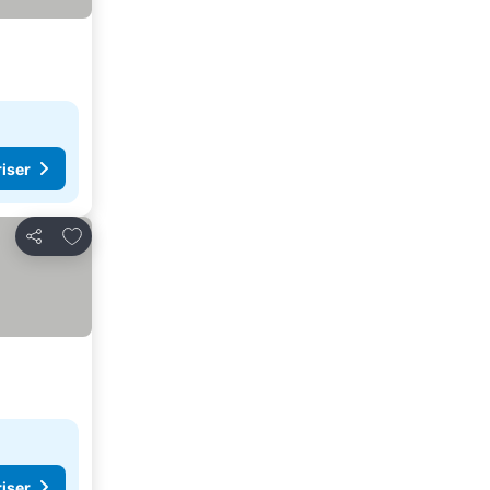
riser
Føj til favoritter
Del
riser