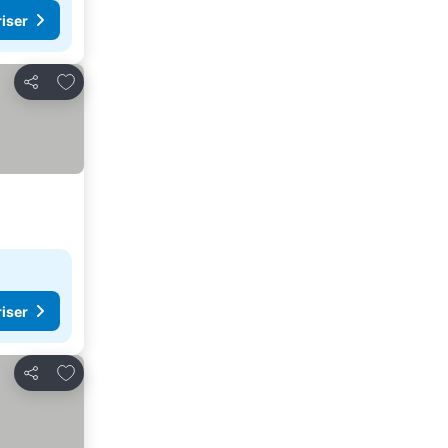
riser
Føj til favoritter
Del
riser
Føj til favoritter
Del