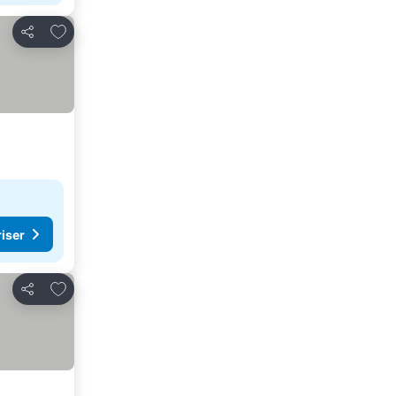
Føj til favoritter
Del
riser
Føj til favoritter
Del