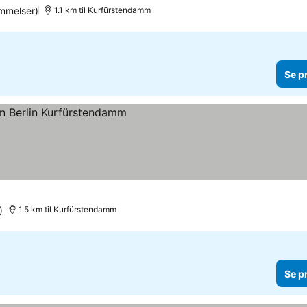
mmelser)
1.1 km til Kurfürstendamm
Se p
)
1.5 km til Kurfürstendamm
Se p