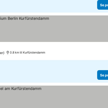
Se p
er
er)
0.8 km til Kurfürstendamm
Se p