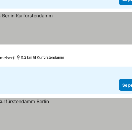
melser)
0.2 km til Kurfürstendamm
Se p