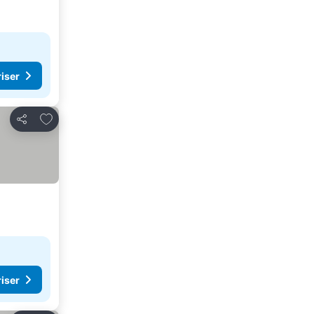
riser
Føj til favoritter
Del
riser