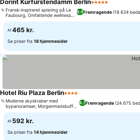
Dorint Kurfürstendamm Berlin
5 Stjerner
Fransk-inspireret spisning på Le
Fremragende
(18.624 bed
9,0
Faubourg, Omfattende wellness
og saltspa
465 kr.
Af
Se priser fra
18 hjemmesider
Hotel Riu Plaza Berlin
4 Stjerner
Moderne skyskraber med
Fremragende
(24.675 be
8,7
bypanoramaer, Morgenmadsbuffet
med showkøkken
592 kr.
Af
Se priser fra
14 hjemmesider