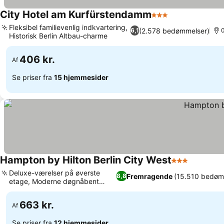
City Hotel am Kurfürstendamm
3 Stjerner
Fleksibel familievenlig indkvartering,
(2.578 bedømmelser)
6,1
0
Historisk Berlin Altbau-charme
406 kr.
Af
Se priser fra
15 hjemmesider
Hampton by Hilton Berlin City West
3 Stjerner
Deluxe-værelser på øverste
Fremragende
(15.510 bedøm
8,8
etage, Moderne døgnåbent
fitnesscenter
663 kr.
Af
Se priser fra
12 hjemmesider