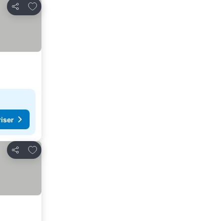
Føj til favoritter
Del
riser
Føj til favoritter
Del