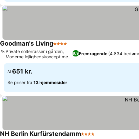
Goodman's Living
4 Stjerner
Private solterrasser i gården,
Fremragende
(4.834 bedømm
8,9
Moderne lejlighedskoncept med
service
651 kr.
Af
Se priser fra
13 hjemmesider
NH Berlin Kurfürstendamm
4 Stjerner