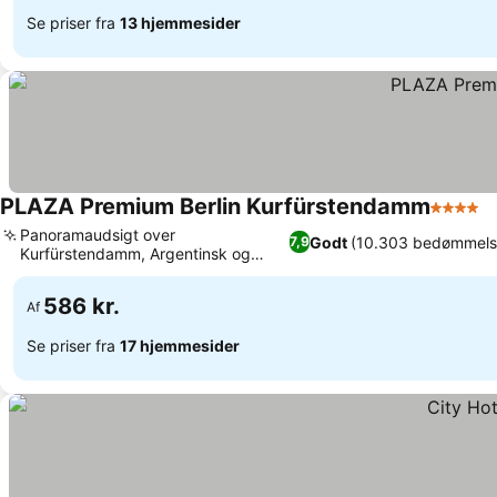
Se priser fra
13 hjemmesider
PLAZA Premium Berlin Kurfürstendamm
4 Stjern
Panoramaudsigt over
Godt
(10.303 bedømmels
7,9
Kurfürstendamm, Argentinsk og
spansk gastronomi
586 kr.
Af
Se priser fra
17 hjemmesider