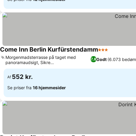
Come Inn Berlin Kurfürstendamm
3 Stjerner
Morgenmadsterrasse på taget med
Godt
(6.073 bedøm
7,8
panoramaudsigt, Sikre
parkeringsfaciliteter på stedet
552 kr.
Af
Se priser fra
16 hjemmesider