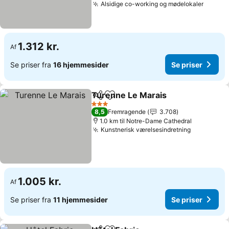
Alsidige co-working og mødelokaler
1.312 kr.
Af
Se priser fra
16 hjemmesider
Se priser
Turenne Le Marais
Del
Føj til favoritter
3 Stjerner
8,5
Fremragende
3.708
1.0 km til Notre-Dame Cathedral
Kunstnerisk værelsesindretning
1.005 kr.
Af
Se priser fra
11 hjemmesider
Se priser