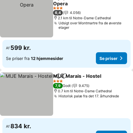
Del
Føj til favoritter
Opera
3 Stjerner
6,4
4.056
2.1 km til Notre-Dame Cathedral
Udsigt over Montmartre fra de øverste
etager
599 kr.
Af
Se priser fra
12 hjemmesider
Se priser
MIJE Marais - Hostel
Del
Føj til favoritter
3 Stjerner
7,9
Godt
9.475
0.7 km til Notre-Dame Cathedral
Historisk palæ fra det 17. århundrede
834 kr.
Af