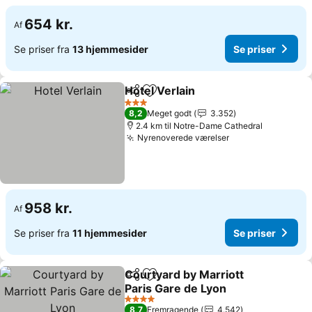
654 kr.
Af
Se priser fra
13 hjemmesider
Se priser
Hotel Verlain
Del
Føj til favoritter
3 Stjerner
8,2
Meget godt
3.352
2.4 km til Notre-Dame Cathedral
Nyrenoverede værelser
958 kr.
Af
Se priser fra
11 hjemmesider
Se priser
Courtyard by Marriott
Del
Føj til favoritter
Paris Gare de Lyon
4 Stjerner
8,7
Fremragende
4.542