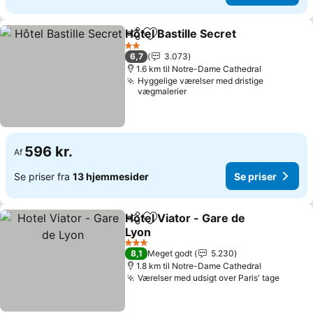
Hôtel Bastille Secret
Del
Føj til favoritter
2 Stjerner
6,7
3.073
1.6 km til Notre-Dame Cathedral
Hyggelige værelser med dristige
vægmalerier
596 kr.
Af
Se priser fra
13 hjemmesider
Se priser
Hotel Viator - Gare de
Del
Føj til favoritter
Lyon
3 Stjerner
8,1
Meget godt
5.230
1.8 km til Notre-Dame Cathedral
Værelser med udsigt over Paris' tage