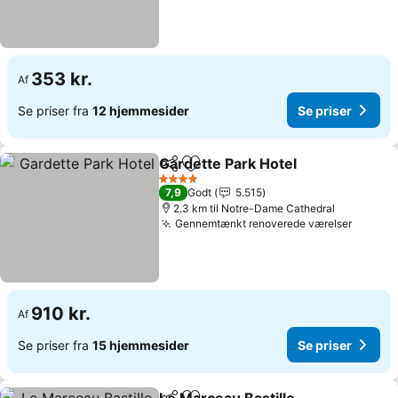
353 kr.
Af
Se priser fra
12 hjemmesider
Se priser
Gardette Park Hotel
Del
Føj til favoritter
4 Stjerner
7,9
Godt
5.515
2.3 km til Notre-Dame Cathedral
Gennemtænkt renoverede værelser
910 kr.
Af
Se priser fra
15 hjemmesider
Se priser