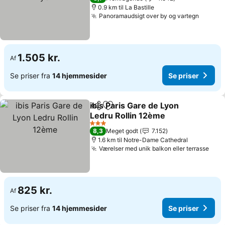
0.9 km til La Bastille
Panoramaudsigt over by og vartegn
1.505 kr.
Af
Se priser fra
14 hjemmesider
Se priser
ibis Paris Gare de Lyon
Del
Føj til favoritter
Ledru Rollin 12ème
3 Stjerner
8,3
Meget godt
7.152
1.6 km til Notre-Dame Cathedral
Værelser med unik balkon eller terrasse
825 kr.
Af
Se priser fra
14 hjemmesider
Se priser