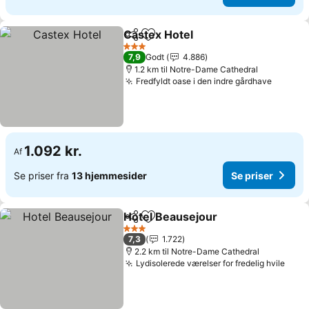
Castex Hotel
Del
Føj til favoritter
3 Stjerner
7,9
Godt
4.886
1.2 km til Notre-Dame Cathedral
Fredfyldt oase i den indre gårdhave
1.092 kr.
Af
Se priser fra
13 hjemmesider
Se priser
Hotel Beausejour
Del
Føj til favoritter
3 Stjerner
7,3
1.722
2.2 km til Notre-Dame Cathedral
Lydisolerede værelser for fredelig hvile