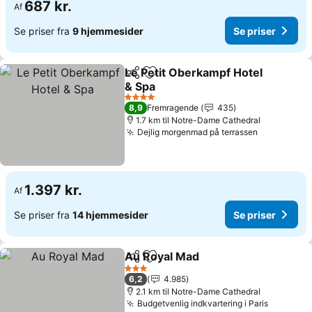
687 kr.
Af
Se priser fra
9 hjemmesider
Se priser
Le Petit Oberkampf Hotel
Del
Føj til favoritter
& Spa
4 Stjerner
8,9
Fremragende
435
1.7 km til Notre-Dame Cathedral
Dejlig morgenmad på terrassen
1.397 kr.
Af
Se priser fra
14 hjemmesider
Se priser
Au Royal Mad
Del
Føj til favoritter
3 Stjerner
6,2
4.985
2.1 km til Notre-Dame Cathedral
Budgetvenlig indkvartering i Paris