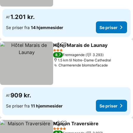
1.201 kr.
Af
Se priser fra
14 hjemmesider
Se priser
Hôtel Marais de Launay
Del
Føj til favoritter
3 Stjerner
8,7
Fremragende
3.293
1.5 km til Notre-Dame Cathedral
Charmerende blomsterfacade
909 kr.
Af
Se priser fra
11 hjemmesider
Se priser
Maison Traversière
Del
Føj til favoritter
4 Stjerner