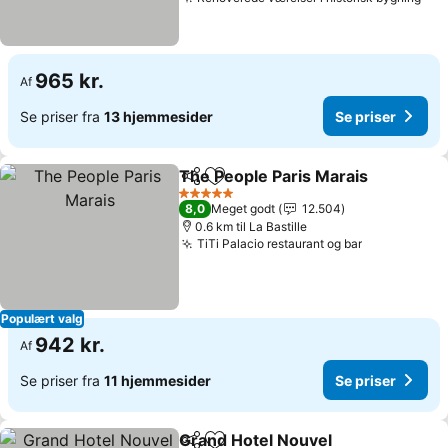
965 kr.
Af
Se priser fra
13 hjemmesider
Se priser
The People Paris Marais
Del
Føj til favoritter
5 Stjerner
8,0
Meget godt
12.504
0.6 km til La Bastille
TiTi Palacio restaurant og bar
Populært valg
942 kr.
Af
Se priser fra
11 hjemmesider
Se priser
Grand Hotel Nouvel