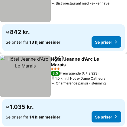
Bistrorestaurant med køkkenhave
842 kr.
Af
Se priser fra
13 hjemmesider
Se priser
Hôtel Jeanne d'Arc Le
Del
Føj til favoritter
Marais
3 Stjerner
8,5
Fremragende
2.923
1.0 km til Notre-Dame Cathedral
Charmerende parisisk stemning
1.035 kr.
Af
Se priser fra
14 hjemmesider
Se priser