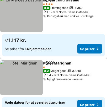
Le Marceau Bastille
Del
Føj til favoritter
4 Stjerner
8,8
Fremragende
4.350
1.5 km til Notre-Dame Cathedral
Kunstgalleri med unikke udstillinger
1.117 kr.
Af
Se priser fra
14 hjemmesider
Se priser
Hôtel Marignan
Del
Føj til favoritter
1 Stjerner
8,2
Meget godt
3.880
0.4 km til Notre-Dame Cathedral
Nyligt renoverede værelser
Vælg datoer for at se nøjagtige priser
Se priser