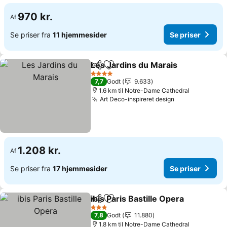
970 kr.
Af
Se priser fra
11 hjemmesider
Se priser
Les Jardins du Marais
Del
Føj til favoritter
4 Stjerner
7,7
Godt
9.633
1.6 km til Notre-Dame Cathedral
Art Deco-inspireret design
1.208 kr.
Af
Se priser fra
17 hjemmesider
Se priser
ibis Paris Bastille Opera
Del
Føj til favoritter
3 Stjerner
7,8
Godt
11.880
1.8 km til Notre-Dame Cathedral