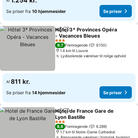
1.254 kr.
Af
Se priser fra
10 hjemmesider
Se priser
Hôtel 3* Provinces Opéra
Del
Føj til favoritter
- Vacances Bleues
3 Stjerner
8,7
Fremragende
9.150
1.4 km til Louvre
Lydisolerede værelser til rolige ophold
811 kr.
Af
Se priser fra
14 hjemmesider
Se priser
Hotel de France Gare de
Del
Føj til favoritter
Lyon Bastille
3 Stjerner
8,6
Fremragende
6.289
1.7 km til Notre-Dame Cathedral
Renoverede værelser i historisk bygning