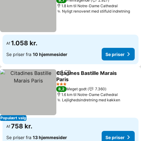
8,7
Fremragende
2.927
1.8 km til Notre-Dame Cathedral
Nyligt renoveret med stilfuld indretning
1.058 kr.
Af
Se priser fra
10 hjemmesider
Se priser
Citadines Bastille Marais
Del
Føj til favoritter
Paris
3 Stjerner
8,2
Meget godt
7.360
1.6 km til Notre-Dame Cathedral
Lejlighedsindretning med køkken
Populært valg
758 kr.
Af
Se priser fra
13 hjemmesider
Se priser