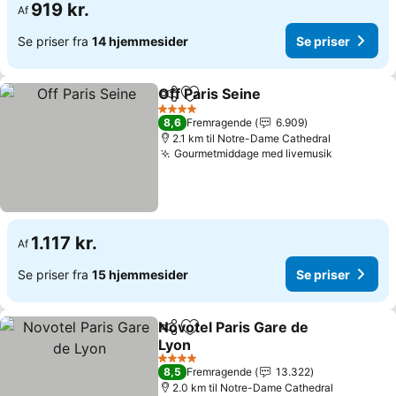
919 kr.
Af
Se priser fra
14 hjemmesider
Se priser
Off Paris Seine
Del
Føj til favoritter
4 Stjerner
8,6
Fremragende
6.909
2.1 km til Notre-Dame Cathedral
Gourmetmiddage med livemusik
1.117 kr.
Af
Se priser fra
15 hjemmesider
Se priser
Novotel Paris Gare de
Del
Føj til favoritter
Lyon
4 Stjerner
8,5
Fremragende
13.322
2.0 km til Notre-Dame Cathedral