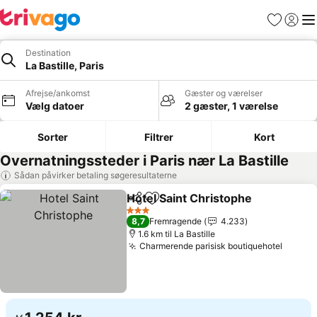
Favoritter
Log ind
Me
Destination
La Bastille, Paris
Afrejse/ankomst
Gæster og værelser
Vælg datoer
2 gæster, 1 værelse
Sorter
Filtrer
Kort
Overnatningssteder i Paris nær La Bastille
Sådan påvirker betaling søgeresultaterne
Hotel Saint Christophe
Del
Føj til favoritter
3 Stjerner
8,7
Fremragende
4.233
1.6 km til La Bastille
Charmerende parisisk boutiquehotel