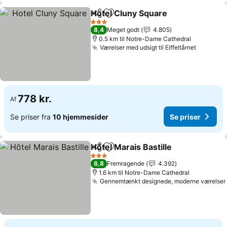
Hotel Cluny Square
Del
Føj til favoritter
3 Stjerner
8,4
Meget godt
4.805
0.5 km til Notre-Dame Cathedral
Værelser med udsigt til Eiffeltårnet
778 kr.
Af
Se priser fra
10 hjemmesider
Se priser
Hôtel Marais Bastille
Del
Føj til favoritter
3 Stjerner
8,8
Fremragende
4.392
1.6 km til Notre-Dame Cathedral
Gennemtænkt designede, moderne værelser