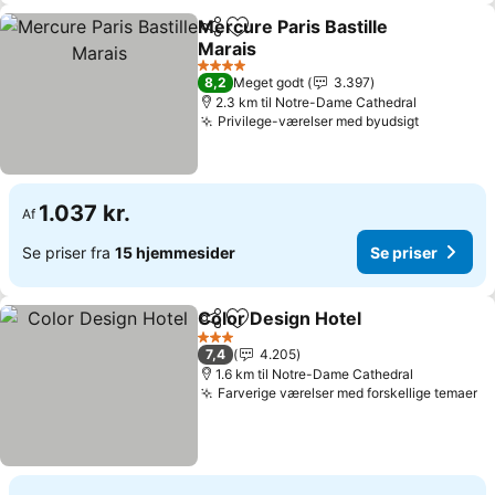
Mercure Paris Bastille
Del
Føj til favoritter
Marais
4 Stjerner
8,2
Meget godt
3.397
2.3 km til Notre-Dame Cathedral
Privilege-værelser med byudsigt
1.037 kr.
Af
Se priser fra
15 hjemmesider
Se priser
Color Design Hotel
Del
Føj til favoritter
3 Stjerner
7,4
4.205
1.6 km til Notre-Dame Cathedral
Farverige værelser med forskellige temaer