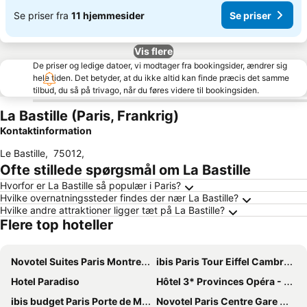
Se priser fra
11 hjemmesider
Se priser
Vis flere
De priser og ledige datoer, vi modtager fra bookingsider, ændrer sig
hele tiden. Det betyder, at du ikke altid kan finde præcis det samme
tilbud, du så på trivago, når du føres videre til bookingsiden.
La Bastille (Paris, Frankrig)
Kontaktinformation
Le Bastille
,
75012
,
Ofte stillede spørgsmål om La Bastille
Hvorfor er La Bastille så populær i Paris?
Hvilke overnatningssteder findes der nær La Bastille?
Hvilke andre attraktioner ligger tæt på La Bastille?
Flere top hoteller
Novotel Suites Paris Montreuil Vincennes
ibis Paris Tour Eiffel Cambronne 15ème
Hotel Paradiso
Hôtel 3* Provinces Opéra - Vacances Bleues
ibis budget Paris Porte de Montmartre
Novotel Paris Centre Gare Montparnasse