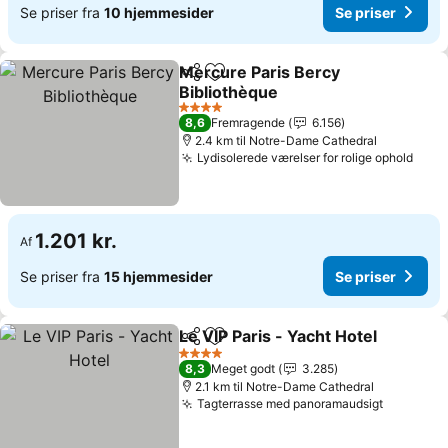
Se priser fra
10 hjemmesider
Se priser
Mercure Paris Bercy
Del
Føj til favoritter
Bibliothèque
4 Stjerner
8,6
Fremragende
6.156
2.4 km til Notre-Dame Cathedral
Lydisolerede værelser for rolige ophold
1.201 kr.
Af
Se priser fra
15 hjemmesider
Se priser
Le VIP Paris - Yacht Hotel
Del
Føj til favoritter
4 Stjerner
8,3
Meget godt
3.285
2.1 km til Notre-Dame Cathedral
Tagterrasse med panoramaudsigt