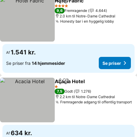
Hôtel Fabric
Del
Føj til favoritter
4 Stjerner
9,6
Fremragende
4.644
2.0 km til Notre-Dame Cathedral
Honesty bar i en hyggelig lobby
1.541 kr.
Af
Se priser fra
14 hjemmesider
Se priser
Acacia Hotel
Del
Føj til favoritter
1 Stjerner
7,5
Godt
1.276
2.2 km til Notre-Dame Cathedral
Fremragende adgang til offentlig transport
634 kr.
Af