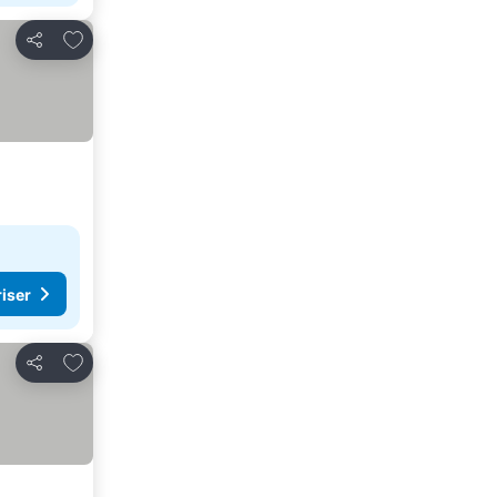
Føj til favoritter
Del
riser
Føj til favoritter
Del