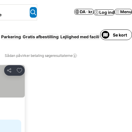
DA · kr.
Menu
Log ind
e
Se kort
Parkering
Gratis afbestilling
Lejlighed med faciliteter
Airconditi
Sådan påvirker betaling søgeresultaterne
Føj til favoritter
Del