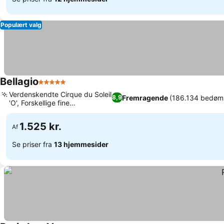
Populært valg
Bellagio
5 Stjerner
Se priser
Verdenskendte Cirque du Soleil
Fremragende
(186.134 bedøm
8,9
'O', Forskellige fine
Se priser
spiseoplevelser
1.525 kr.
Af
Se priser fra
13 hjemmesider