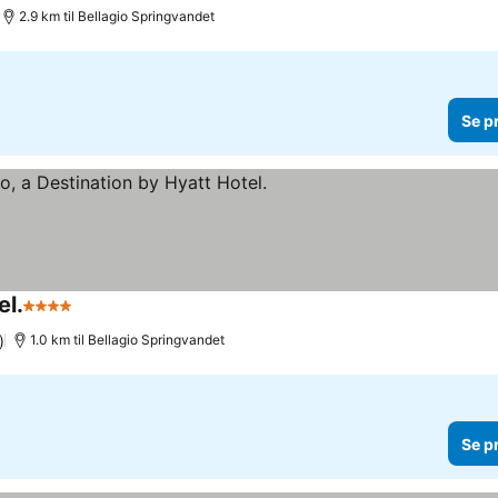
2.9 km til Bellagio Springvandet
Se p
el.
4 Stjerner
Se priser
)
1.0 km til Bellagio Springvandet
Se p