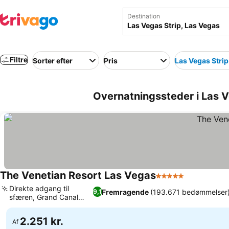
Destination
Filtre
Sorter efter
Pris
Las Vegas Strip
Overnatningssteder i Las 
The Venetian Resort Las Vegas
5 Stjerner
Se priser
Direkte adgang til
Fremragende
(193.671 bedømmelser
9,1
sfæren, Grand Canal
Se priser
Shoppes
2.251 kr.
Af