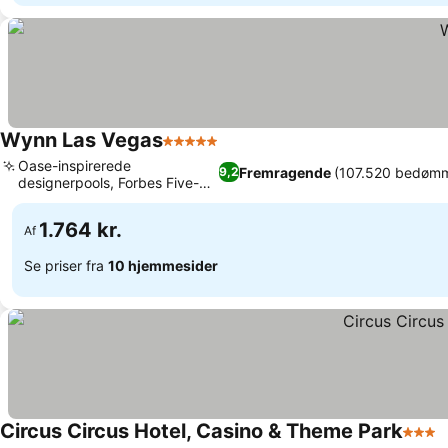
Wynn Las Vegas
5 Stjerner
Se priser
Oase-inspirerede
Fremragende
(107.520 bedømm
9,2
designerpools, Forbes Five-
Se priser
Star spa-faciliteter
1.764 kr.
Af
Se priser fra
10 hjemmesider
Circus Circus Hotel, Casino & Theme Park
3 Stje
S