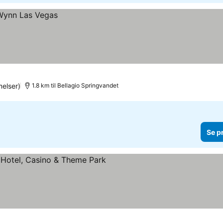
elser)
1.8 km til Bellagio Springvandet
Se p
rner
e priser