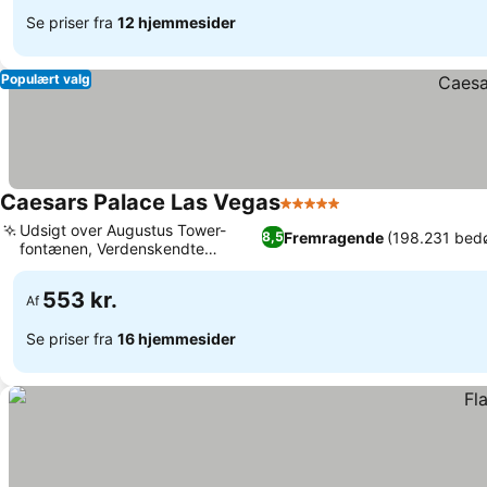
Se priser fra
12 hjemmesider
Populært valg
Caesars Palace Las Vegas
5 Stjerner
Se priser
Udsigt over Augustus Tower-
Fremragende
(198.231 bed
8,5
fontænen, Verdenskendte
Se priser
kendissers middag
553 kr.
Af
Se priser fra
16 hjemmesider