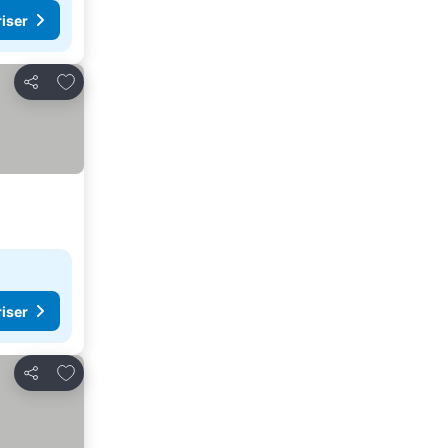
riser
Føj til favoritter
Del
riser
Føj til favoritter
Del