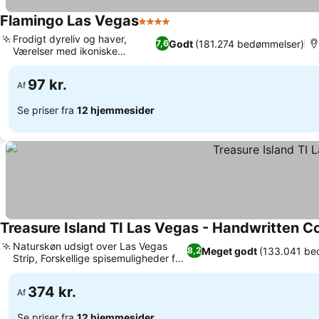
Flamingo Las Vegas
4 Stjerner
Se priser
Frodigt dyreliv og haver,
Godt
(181.274 bedømmelser)
7,6
Værelser med ikoniske
Se priser
udsigter
97 kr.
Af
Se priser fra
12 hjemmesider
Treasure Island TI Las Vegas - Handwritten Co
Naturskøn udsigt over Las Vegas
Meget godt
(133.041 be
8,2
Strip, Forskellige spisemuligheder fra
Se priser
hele verden
374 kr.
Af
Se priser fra
12 hjemmesider