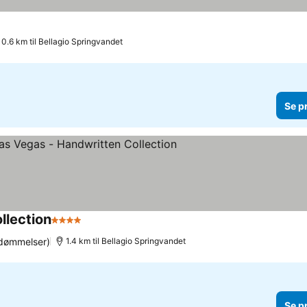
0.6 km til Bellagio Springvandet
Se p
llection
4 Stjerner
Se priser
dømmelser)
1.4 km til Bellagio Springvandet
Se p