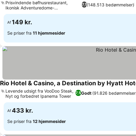
Prisvindende bøfhusrestaurant,
(148.513 bedømmelser)
7,1
Ikonisk Adventuredome-
Se priser
forlystelsespark
149 kr.
Af
Se priser fra
11 hjemmesider
Rio Hotel & Casino, a Destination by Hyatt Hot
Levende udsigt fra VooDoo Steak,
Godt
(91.826 bedømmelser
7,5
Nyt og forbedret Ipanema Tower
Se priser
433 kr.
Af
Se priser fra
12 hjemmesider