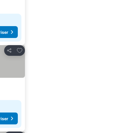
riser
Føj til favoritter
Del
riser