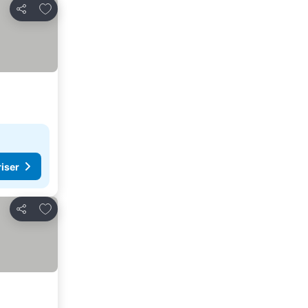
Føj til favoritter
Del
riser
Føj til favoritter
Del