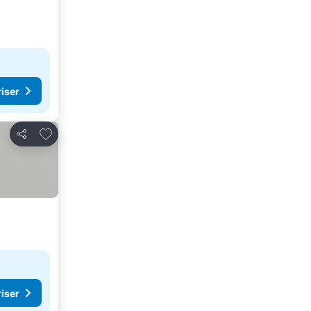
riser
Føj til favoritter
Del
riser