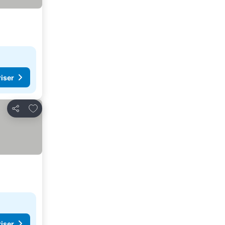
riser
Føj til favoritter
Del
riser