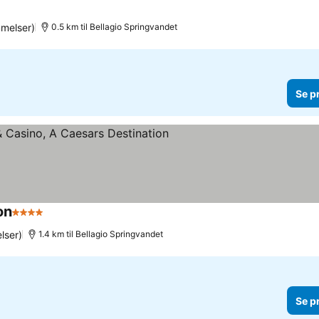
melser)
0.5 km til Bellagio Springvandet
Se p
on
4 Stjerner
Se priser
lser)
1.4 km til Bellagio Springvandet
Se p