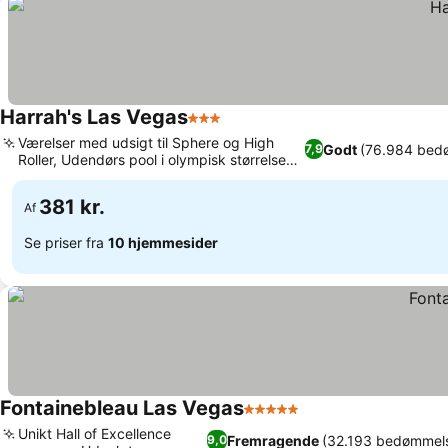
Harrah's Las Vegas
3 Stjerner
Se priser
Værelser med udsigt til Sphere og High
Godt
(76.984 bed
7,9
Roller, Udendørs pool i olympisk størrelse
Se priser
med cabanas
381 kr.
Af
Se priser fra
10 hjemmesider
Fontainebleau Las Vegas
5 Stjerner
Se priser
Unikt Hall of Excellence
Fremragende
(32.193 bedømmels
9,0