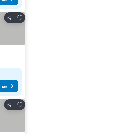
Føj til favoritter
Del
riser
Føj til favoritter
Del