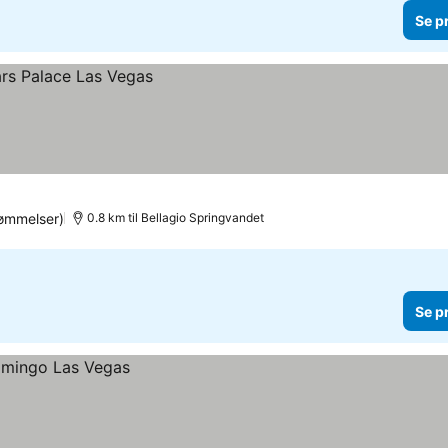
Se p
ømmelser)
0.8 km til Bellagio Springvandet
Se p