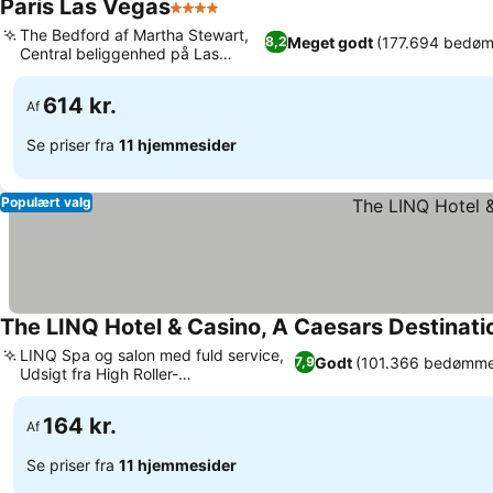
Paris Las Vegas
4 Stjerner
Se priser
The Bedford af Martha Stewart,
Meget godt
(177.694 bedøm
8,2
Central beliggenhed på Las
Se priser
Vegas Strip
614 kr.
Af
Se priser fra
11 hjemmesider
Populært valg
The LINQ Hotel & Casino, A Caesars Destinati
LINQ Spa og salon med fuld service,
Godt
(101.366 bedømme
7,9
Udsigt fra High Roller-
Se priser
observationshjulet
164 kr.
Af
Se priser fra
11 hjemmesider