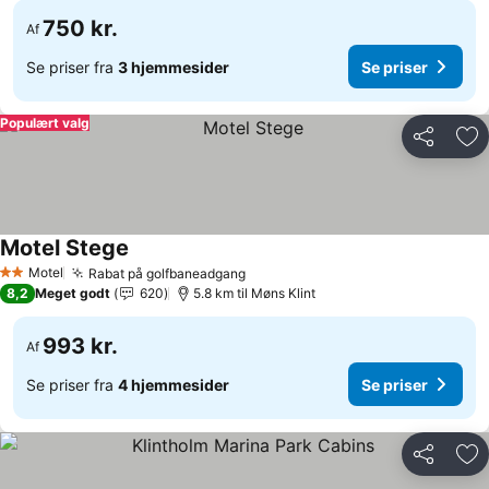
750 kr.
Af
Se priser fra
3 hjemmesider
Se priser
Populært valg
Del
Føj
Motel Stege
Motel
Rabat på golfbaneadgang
2 Stjerner
8,2
Meget godt
620
5.8 km til Møns Klint
993 kr.
Af
Se priser fra
4 hjemmesider
Se priser
Del
Føj