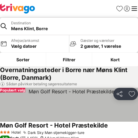
Favoritter
Log ind
Me
Destination
Møns Klint, Borre
Afrejse/ankomst
Gæster og værelser
Vælg datoer
2 gæster, 1 værelse
Sorter
Filtrer
Kort
Overnatningssteder i Borre nær Møns Klint
(Borre, Danmark)
Sådan påvirker betaling søgeresultaterne
Populært valg
Del
Føj
Møn Golf Resort - Hotel Præstekilde
Hotel
Dark Sky Møn stjernekigger-ture
3 Stjerner