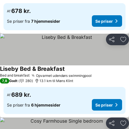
678 kr.
Af
Se priser fra
7 hjemmesider
Se priser
Del
Føj
Liseby Bed & Breakfast
Bed and breakfast
Opvarmet udendørs swimmingpool
7,8
Godt
280
13.1 km til Møns Klint
689 kr.
Af
Se priser fra
6 hjemmesider
Se priser
Del
Føj