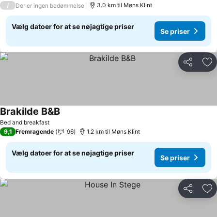
/
3.0 km til Møns Klint
Der er ingen bedømmelse
Vælg datoer for at se nøjagtige priser
Se priser
Del
Føj
Brakilde B&B
Bed and breakfast
9,1
Fremragende
96
1.2 km til Møns Klint
Vælg datoer for at se nøjagtige priser
Se priser
Del
Føj