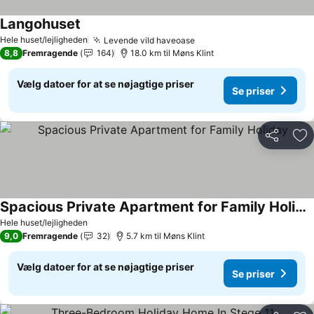
Langohuset
Hele huset/lejligheden
Levende vild haveoase
8,8
Fremragende
164
18.0 km til Møns Klint
Vælg datoer for at se nøjagtige priser
Se priser
Del
Føj
Spacious Private Apartment for Family Holiday
Hele huset/lejligheden
9,0
Fremragende
32
5.7 km til Møns Klint
Vælg datoer for at se nøjagtige priser
Se priser