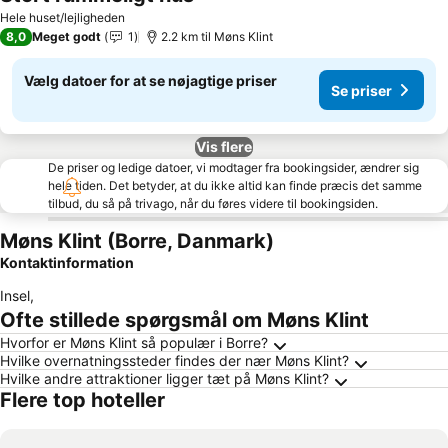
Hele huset/lejligheden
8,0
Meget godt
1
2.2 km til Møns Klint
Vælg datoer for at se nøjagtige priser
Se priser
Vis flere
De priser og ledige datoer, vi modtager fra bookingsider, ændrer sig
hele tiden. Det betyder, at du ikke altid kan finde præcis det samme
tilbud, du så på trivago, når du føres videre til bookingsiden.
Møns Klint (Borre, Danmark)
Kontaktinformation
Insel
,
Ofte stillede spørgsmål om Møns Klint
Hvorfor er Møns Klint så populær i Borre?
Hvilke overnatningssteder findes der nær Møns Klint?
Hvilke andre attraktioner ligger tæt på Møns Klint?
Flere top hoteller