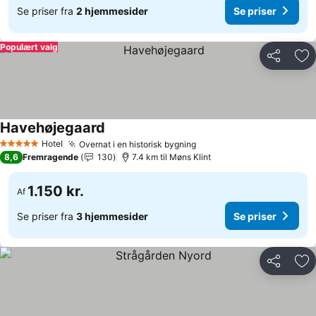
Se priser fra
2 hjemmesider
Se priser
Populært valg
Del
Føj
Havehøjegaard
Hotel
Overnat i en historisk bygning
5 Stjerner
8,6
Fremragende
130
7.4 km til Møns Klint
1.150 kr.
Af
Se priser fra
3 hjemmesider
Se priser
Del
Føj