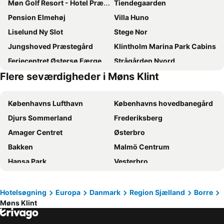
Møn Golf Resort - Hotel Præstekilde
Tiendegaarden
Pension Elmehøj
Villa Huno
Liselund Ny Slot
Stege Nor
Jungshoved Præstegård
Klintholm Marina Park Cabins
Feriecentret Østersø Færgegård
Strågården Nyord
Flere seværdigheder i Møns Klint
Havehøjegaard
Bygagergaard
Råbylille Strand
6 person holiday home in Stege
Københavns Lufthavn
Københavns hovedbanegård
Møen Hostel & Vandrehjem
Bakkelund
Djurs Sommerland
Frederiksberg
Tohøjgaard
Amager Centret
Østerbro
Bakken
Malmö Centrum
Hansa Park
Vesterbro
Nørrebro
Nyhavn
Tivoli
Valbyparken
Hotelsøgning
Europa
Danmark
Region Sjælland
Borre
Møns Klint
Ørestad
Parken Stadium
Rådhuspladsen
Den Gamle By