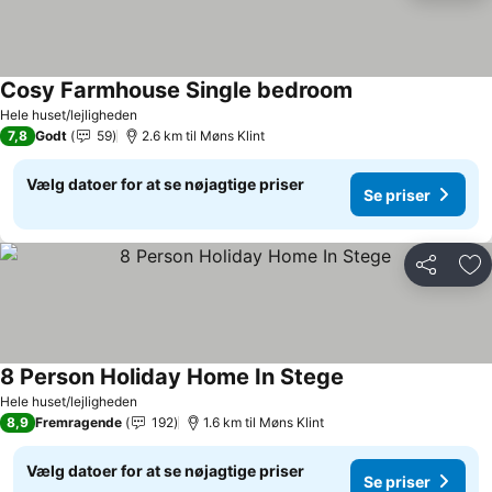
Cosy Farmhouse Single bedroom
Hele huset/lejligheden
7,8
Godt
59
2.6 km til Møns Klint
Vælg datoer for at se nøjagtige priser
Se priser
Del
Føj
8 Person Holiday Home In Stege
Hele huset/lejligheden
8,9
Fremragende
192
1.6 km til Møns Klint
Vælg datoer for at se nøjagtige priser
Se priser