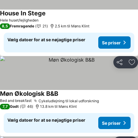
House In Stege
Hele huset/lejligheden
8,5
Fremragende
21
2.5 km til Møns Klint
Vælg datoer for at se nøjagtige priser
Se priser
Del
Føj
Møn Økologisk B&B
Bed and breakfast
Cykeludlejning til lokal udforskning
7,7
Godt
46
13.8 km til Møns Klint
Vælg datoer for at se nøjagtige priser
Se priser