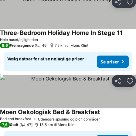
Del
Føj
Three-Bedroom Holiday Home In Stege 11
Hele huset/lejligheden
8,6
Fremragende
46
7.5 km til Møns Klint
Vælg datoer for at se nøjagtige priser
Se priser
Del
Føj
Moen Oekologisk Bed & Breakfast
Bed and breakfast
Udendørs spisning og picnicområder
7,6
Godt
47
13.8 km til Møns Klint