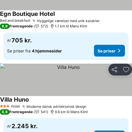
Egn Boutique Hotel
Bed and breakfast
Hyggelige værelser med unik karakter
8,9
Fremragende
572
1.7 km til Møns Klint
705 kr.
Af
Se priser fra
4 hjemmesider
Se priser
Del
Føj
Villa Huno
Hotel
Moderne dansk arkitektonisk design
3 Stjerner
8,8
Fremragende
541
9.6 km til Møns Klint
2.245 kr.
Af