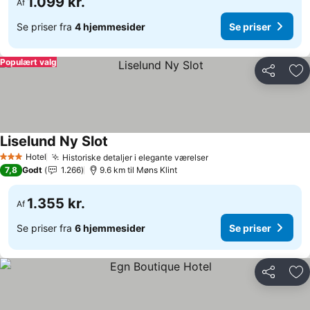
1.099 kr.
Af
Se priser fra
4 hjemmesider
Se priser
Populært valg
Del
Føj
Liselund Ny Slot
Hotel
Historiske detaljer i elegante værelser
3 Stjerner
7,8
Godt
1.266
9.6 km til Møns Klint
1.355 kr.
Af
Se priser fra
6 hjemmesider
Se priser
Del
Føj