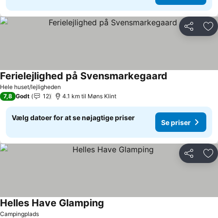
Del
Føj
Ferielejlighed på Svensmarkegaard
Hele huset/lejligheden
7,8
Godt
12
4.1 km til Møns Klint
Vælg datoer for at se nøjagtige priser
Se priser
Del
Føj
Helles Have Glamping
Campingplads