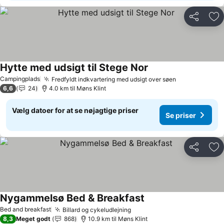
Del
Føj
Hytte med udsigt til Stege Nor
Campingplads
Fredfyldt indkvartering med udsigt over søen
6,6
24
4.0 km til Møns Klint
Vælg datoer for at se nøjagtige priser
Se priser
Del
Føj
Nygammelsø Bed & Breakfast
Bed and breakfast
Billard og cykeludlejning
8,3
Meget godt
868
10.9 km til Møns Klint