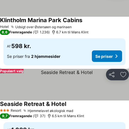
Klintholm Marina Park Cabins
Hotel
Udsigt over Østersøen og marinaen
8,6
Fremragende
1.236
6.7 km til Møns Klint
598 kr.
Af
Se priser fra
2 hjemmesider
Se priser
Populært valg
Del
Føj
Seaside Retreat & Hotel
Resort
Hjemmelavet økologisk mad
3 Stjerner
9,7
Fremragende
37
6.5 km til Møns Klint