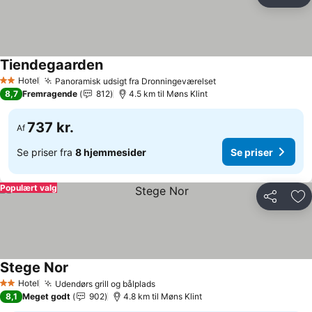
Del
Føj
Tiendegaarden
Hotel
Panoramisk udsigt fra Dronningeværelset
2 Stjerner
8,7
Fremragende
812
4.5 km til Møns Klint
737 kr.
Af
Se priser fra
8 hjemmesider
Se priser
Populært valg
Del
Føj
Stege Nor
Hotel
Udendørs grill og bålplads
2 Stjerner
8,1
Meget godt
902
4.8 km til Møns Klint