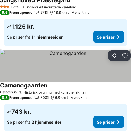
Jungshoved Præstegård
Hotel
Individuelt indrettede værelser
3 Stjerner
9,6
Fremragende
571
18.8 km til Møns Klint
1.126 kr.
Af
Se priser fra
11 hjemmesider
Se priser
Del
Føj
Camønogaarden
Gæstehus
Historisk bygning med kunstnerisk flair
8,8
Fremragende
308
6.8 km til Møns Klint
743 kr.
Af
Se priser fra
2 hjemmesider
Se priser