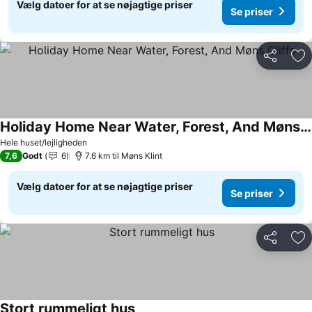
Vælg datoer for at se nøjagtige priser
Se priser
Del
Føj
Holiday Home Near Water, Forest, And Møns Cliffs
Hele huset/lejligheden
7,6
Godt
6
7.6 km til Møns Klint
Vælg datoer for at se nøjagtige priser
Se priser
Del
Føj
Stort rummeligt hus