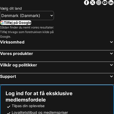
Facebook
Twitter
Insta
Yo
Fisketorvet
BonBon-Land
Vælg dit land
Bella Center
Tylösand
Lübeck Julemarked
Kongens Nytorv
Tilføj på Google
Flensborg Julemarked
Marienlyst
Sådan finder du nemt vores resultater:
Tilføj trivago som foretrukken kilde på
Operaen
Egeskov Slot
Google.
Virksomhed
Tisvildeleje
Christianshavn
Casino Munkebjerg Vejle
Roskilde Festival
Vores produkter
Nørreport station
Malmö Centralstation
Kiel Julemarked
Møns Klint
Vilkår og politikker
Indre By
Hornbæk Vest
Support
Odense Banegård Center
Royal Copenhagen
Aarhus Vocal Festival
Islands Brygge
Log ind for at få eksklusive
Hammershus
København Zoo
medlemsfordele
Knuthenborg
Dyrehaven
Tilpas din oplevelse
Strøget
Marielyst Golf Klub
Loyalitetstilbud og medlemspriser