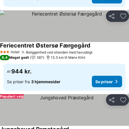
Del
Føj
Feriecentret Østersø Færgegård
Hotel
Beliggenhed ved stranden med havudsigt
3 Stjerner
8,4
Meget godt
587
13.3 km til Møns Klint
944 kr.
Af
Se priser fra
3 hjemmesider
Se priser
Populært valg
Del
Føj