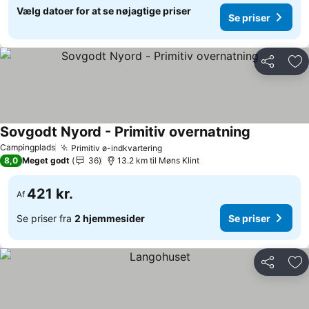
Vælg datoer for at se nøjagtige priser
Se priser
Del
Føj
Sovgodt Nyord - Primitiv overnatning
Campingplads
Primitiv ø-indkvartering
8,0
Meget godt
36
13.2 km til Møns Klint
421 kr.
Af
Se priser fra
2 hjemmesider
Se priser
Del
Føj