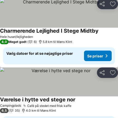
Del
Føj
Charmerende Lejlighed I Stege Midtby
Hele huset/lejligheden
8,0
Meget godt
6
5.8 km til Møns Klint
Vælg datoer for at se nøjagtige priser
Se priser
Del
Føj
Værelse i hytte ved stege nor
Campingplads
Café på stedet med frisk kaffe
6,5
35
4.0 km til Møns Klint