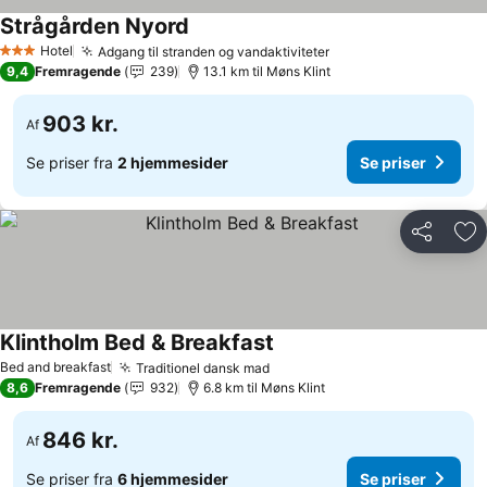
Strågården Nyord
Hotel
Adgang til stranden og vandaktiviteter
3 Stjerner
9,4
Fremragende
239
13.1 km til Møns Klint
903 kr.
Af
Se priser fra
2 hjemmesider
Se priser
Del
Føj
Klintholm Bed & Breakfast
Bed and breakfast
Traditionel dansk mad
8,6
Fremragende
932
6.8 km til Møns Klint
846 kr.
Af
Se priser fra
6 hjemmesider
Se priser