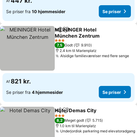
447 kr.
Af
Se priser fra
10 hjemmesider
Se priser
MEININGER Hotel
Del
Føj til favoritter
München Zentrum
3 Stjerner
7,5
Godt
9.910
2.4 km til Marienplatz
Alsidige familieværelser med flere senge
821 kr.
Af
Se priser fra
4 hjemmesider
Se priser
Hotel Demas City
Del
Føj til favoritter
3 Stjerner
8,2
Meget godt
5.715
1.0 km til Marienplatz
Underjordisk parkering med elevatoradgang