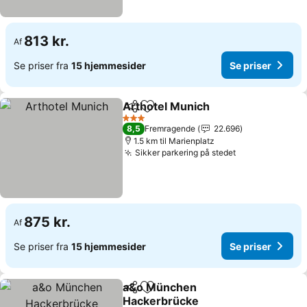
813 kr.
Af
Se priser fra
15 hjemmesider
Se priser
Arthotel Munich
Del
Føj til favoritter
3 Stjerner
8,5
Fremragende
22.696
1.5 km til Marienplatz
Sikker parkering på stedet
875 kr.
Af
Se priser fra
15 hjemmesider
Se priser
a&o München
Del
Føj til favoritter
Hackerbrücke