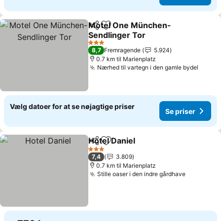
Motel One München-
Del
Føj til favoritter
Sendlinger Tor
3 Stjerner
8,7
Fremragende
5.924
0.7 km til Marienplatz
Nærhed til vartegn i den gamle bydel
Vælg datoer for at se nøjagtige priser
Se priser
Hotel Daniel
Del
Føj til favoritter
3 Stjerner
7,4
3.809
0.7 km til Marienplatz
Stille oaser i den indre gårdhave