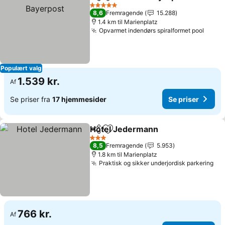
Del
Føj til favoritter
5 Stjerner
8,6
Fremragende
15.288
1.4 km til Marienplatz
Opvarmet indendørs spiralformet pool
Populært valg
1.539 kr.
Af
Se priser fra
17 hjemmesider
Se priser
Hotel Jedermann
Del
Føj til favoritter
3 Stjerner
8,5
Fremragende
5.953
1.8 km til Marienplatz
Praktisk og sikker underjordisk parkering
766 kr.
Af