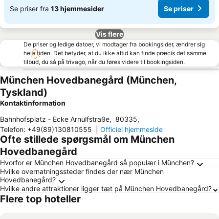
Se priser fra
13 hjemmesider
Se priser
Vis flere
De priser og ledige datoer, vi modtager fra bookingsider, ændrer sig
hele tiden. Det betyder, at du ikke altid kan finde præcis det samme
tilbud, du så på trivago, når du føres videre til bookingsiden.
München Hovedbanegård (München,
Tyskland)
Kontaktinformation
Bahnhofsplatz - Ecke Arnulfstraße
,
80335
,
Telefon
:
+49(89)130810555
|
Officiel hjemmeside
Ofte stillede spørgsmål om München
Hovedbanegård
Hvorfor er München Hovedbanegård så populær i München?
Hvilke overnatningssteder findes der nær München
Hovedbanegård?
Hvilke andre attraktioner ligger tæt på München Hovedbanegård?
Flere top hoteller