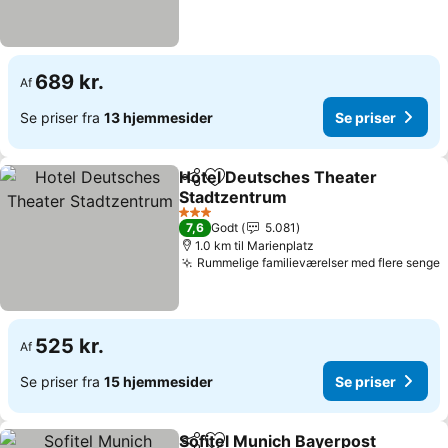
689 kr.
Af
Se priser fra
13 hjemmesider
Se priser
Hotel Deutsches Theater
Del
Føj til favoritter
Stadtzentrum
3 Stjerner
7,6
Godt
5.081
1.0 km til Marienplatz
Rummelige familieværelser med flere senge
525 kr.
Af
Se priser fra
15 hjemmesider
Se priser
Sofitel Munich Bayerpost