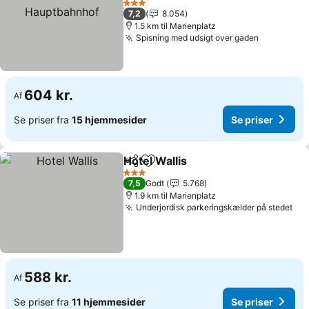
Hauptbahnhof
3 Stjerner
7,2
8.054
1.5 km til Marienplatz
Spisning med udsigt over gaden
604 kr.
Af
Se priser fra
15 hjemmesider
Se priser
Hotel Wallis
Del
Føj til favoritter
3 Stjerner
7,5
Godt
5.768
1.9 km til Marienplatz
Underjordisk parkeringskælder på stedet
588 kr.
Af
Se priser fra
11 hjemmesider
Se priser