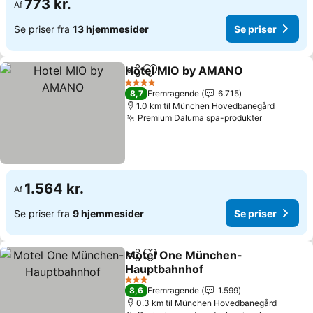
773 kr.
Af
Se priser fra
13 hjemmesider
Se priser
Hotel MIO by AMANO
Del
Føj til favoritter
4 Stjerner
8,7
Fremragende
6.715
1.0 km til München Hovedbanegård
Premium Daluma spa-produkter
1.564 kr.
Af
Se priser fra
9 hjemmesider
Se priser
Motel One München-
Del
Føj til favoritter
Hauptbahnhof
3 Stjerner
8,6
Fremragende
1.599
0.3 km til München Hovedbanegård