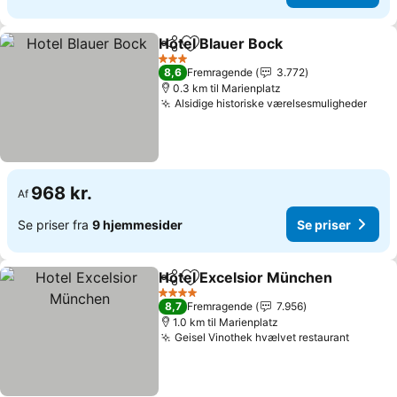
Hotel Blauer Bock
Del
Føj til favoritter
3 Stjerner
8,6
Fremragende
3.772
0.3 km til Marienplatz
Alsidige historiske værelsesmuligheder
968 kr.
Af
Se priser fra
9 hjemmesider
Se priser
Hotel Excelsior München
Del
Føj til favoritter
4 Stjerner
8,7
Fremragende
7.956
1.0 km til Marienplatz
Geisel Vinothek hvælvet restaurant