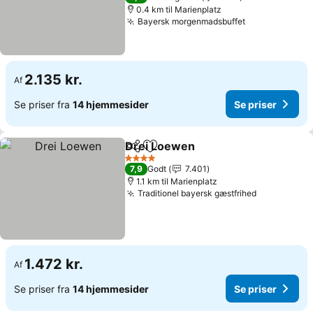
0.4 km til Marienplatz
Bayersk morgenmadsbuffet
2.135 kr.
Af
Se priser fra
14 hjemmesider
Se priser
Drei Loewen
Del
Føj til favoritter
4 Stjerner
7,9
Godt
7.401
1.1 km til Marienplatz
Traditionel bayersk gæstfrihed
1.472 kr.
Af
Se priser fra
14 hjemmesider
Se priser