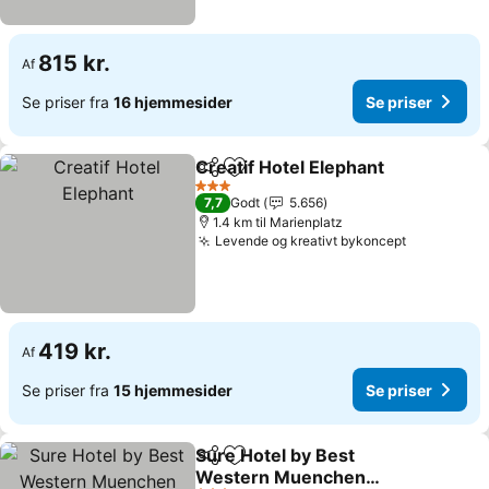
815 kr.
Af
Se priser fra
16 hjemmesider
Se priser
Creatif Hotel Elephant
Del
Føj til favoritter
3 Stjerner
7,7
Godt
5.656
1.4 km til Marienplatz
Levende og kreativt bykoncept
419 kr.
Af
Se priser fra
15 hjemmesider
Se priser
Sure Hotel by Best
Del
Føj til favoritter
Western Muenchen