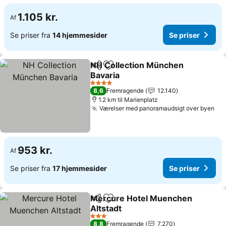
1.105 kr.
Af
Se priser fra
14 hjemmesider
Se priser
NH Collection München
Del
Føj til favoritter
Bavaria
4 Stjerner
8,6
Fremragende
12.140
1.2 km til Marienplatz
Værelser med panoramaudsigt over byen
953 kr.
Af
Se priser fra
17 hjemmesider
Se priser
Mercure Hotel Muenchen
Del
Føj til favoritter
Altstadt
3 Stjerner
8,8
Fremragende
7.270