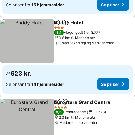
Se priser fra
15 hjemmesider
Se priser
Buddy Hotel
Del
Føj til favoritter
3 Stjerner
8,1
Meget godt
8.777
0.8 km til Marienplatz
Smart teknologi og slank service
623 kr.
Af
Se priser fra
14 hjemmesider
Se priser
Eurostars Grand Central
Del
Føj til favoritter
4 Stjerner
8,6
Fremragende
11.673
2.3 km til Marienplatz
Moderne fitnesscenter