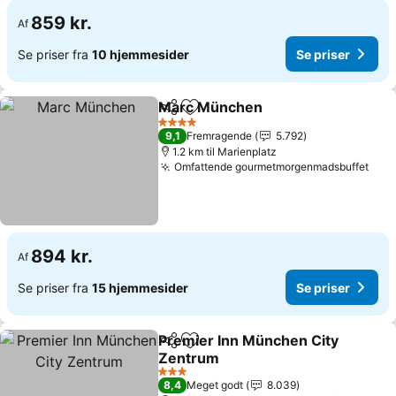
859 kr.
Af
Se priser fra
10 hjemmesider
Se priser
Marc München
Del
Føj til favoritter
4 Stjerner
9,1
Fremragende
5.792
1.2 km til Marienplatz
Omfattende gourmetmorgenmadsbuffet
894 kr.
Af
Se priser fra
15 hjemmesider
Se priser
Premier Inn München City
Del
Føj til favoritter
Zentrum
3 Stjerner
8,4
Meget godt
8.039