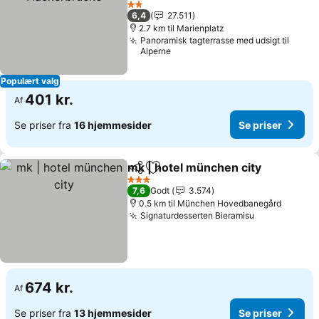
2 Stjerner
6,4
27.511
2.7 km til Marienplatz
Panoramisk tagterrasse med udsigt til
Alperne
Populært valg
401 kr.
Af
Se priser fra
16 hjemmesider
Se priser
mk | hotel münchen city
Del
Føj til favoritter
3 Stjerner
7,6
Godt
3.574
0.5 km til München Hovedbanegård
Signaturdesserten Bieramisu
674 kr.
Af
Se priser fra
13 hjemmesider
Se priser