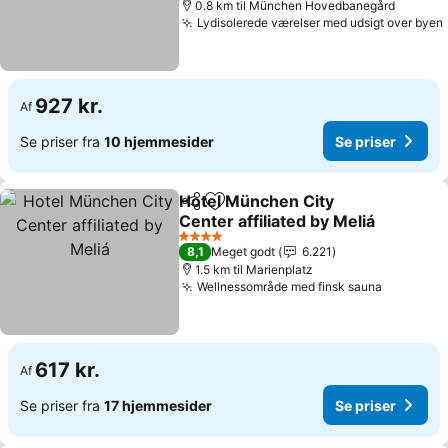
0.8 km til München Hovedbanegård
Lydisolerede værelser med udsigt over byen
927 kr.
Af
Se priser fra
10 hjemmesider
Se priser
Hotel München City
Del
Føj til favoritter
Center affiliated by Meliá
4 Stjerner
8,1
Meget godt
6.221
1.5 km til Marienplatz
Wellnessområde med finsk sauna
617 kr.
Af
Se priser fra
17 hjemmesider
Se priser