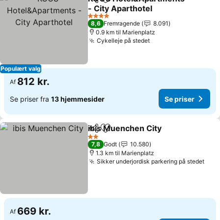
Del
Føj til favoritter
- City Aparthotel
4 Stjerner
8,6
Fremragende
8.091
0.9 km til Marienplatz
Cykelleje på stedet
Populært valg
812 kr.
Af
Se priser fra
13 hjemmesider
Se priser
ibis Muenchen City
Del
Føj til favoritter
2 Stjerner
7,8
Godt
10.580
1.3 km til Marienplatz
Sikker underjordisk parkering på stedet
669 kr.
Af