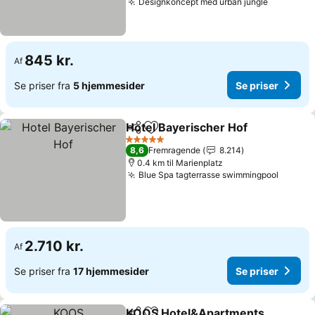
Designkoncept med urban jungle
845 kr.
Af
Se priser fra
5 hjemmesider
Se priser
Hotel Bayerischer Hof
Del
Føj til favoritter
5 Stjerner
8,6
Fremragende
8.214
0.4 km til Marienplatz
Blue Spa tagterrasse swimmingpool
2.710 kr.
Af
Se priser fra
17 hjemmesider
Se priser
KOOS Hotel&Apartments