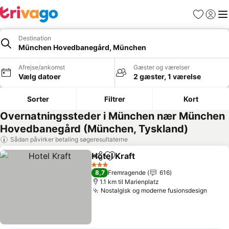
Favoritter
Log ind
Me
Destination
München Hovedbanegård, München
Afrejse/ankomst
Gæster og værelser
Vælg datoer
2 gæster, 1 værelse
Sorter
Filtrer
Kort
Overnatningssteder i München nær München
Hovedbanegård (München, Tyskland)
Sådan påvirker betaling søgeresultaterne
Hotel Kraft
Del
Føj til favoritter
3 Stjerner
8,7
Fremragende
616
1.1 km til Marienplatz
Nostalgisk og moderne fusionsdesign