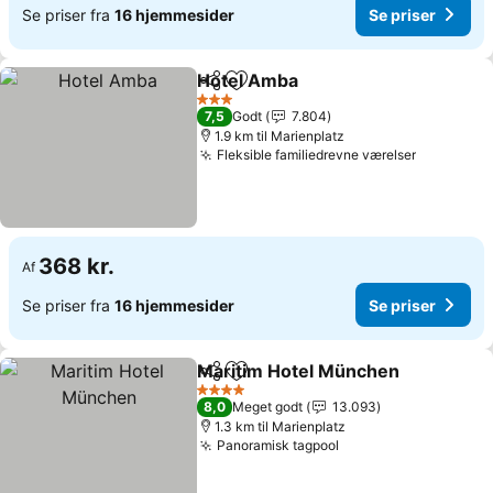
Se priser fra
16 hjemmesider
Se priser
Hotel Amba
Del
Føj til favoritter
3 Stjerner
7,5
Godt
7.804
1.9 km til Marienplatz
Fleksible familiedrevne værelser
368 kr.
Af
Se priser fra
16 hjemmesider
Se priser
Maritim Hotel München
Del
Føj til favoritter
4 Stjerner
8,0
Meget godt
13.093
1.3 km til Marienplatz
Panoramisk tagpool