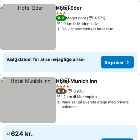
Hotel Eder
Del
Føj til favoritter
3 Stjerner
8,2
Meget godt
4.571
1.0 km til Marienplatz
Delvist overdækket havestue
Vælg datoer for at se nøjagtige priser
Se priser
Hotel Munich Inn
Del
Føj til favoritter
4 Stjerner
6,0
6.905
1.2 km til Marienplatz
Værelser på øverste etage med private
balkoner
624 kr.
Af