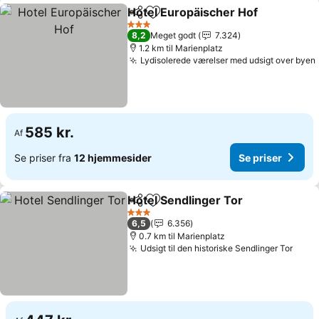
Hotel Europäischer Hof
Del
Føj til favoritter
3 Stjerner
8,2
Meget godt
7.324
1.2 km til Marienplatz
Lydisolerede værelser med udsigt over byen
585 kr.
Af
Se priser fra
12 hjemmesider
Se priser
Hotel Sendlinger Tor
Del
Føj til favoritter
3 Stjerner
6,5
6.356
0.7 km til Marienplatz
Udsigt til den historiske Sendlinger Tor