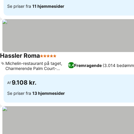
Se priser fra
11 hjemmesider
Hassler Roma
5 Stjerner
Michelin-restaurant på taget,
Fremragende
(3.014 bedømme
9,4
Charmerende Palm Court-
restaurant
9.108 kr.
Af
Se priser fra
13 hjemmesider