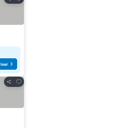
Del
riser
Føj til favoritter
Del