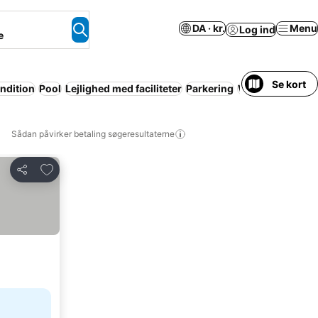
DA · kr.
Menu
Log ind
e
Se kort
ndition
Pool
Lejlighed med faciliteter
Parkering
Wi-fi
Ingen for
Sådan påvirker betaling søgeresultaterne
Føj til favoritter
Del