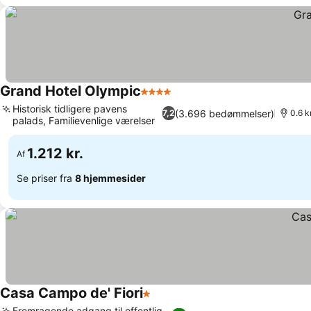
Grand Hotel Olympic
4 Stjerner
Historisk tidligere pavens
(3.696 bedømmelser)
7,2
0.6 k
palads, Familievenlige værelser
1.212 kr.
Af
Se priser fra
8 hjemmesider
Casa Campo de' Fiori
1 Stjerner
Fremragende adgang til offentlig