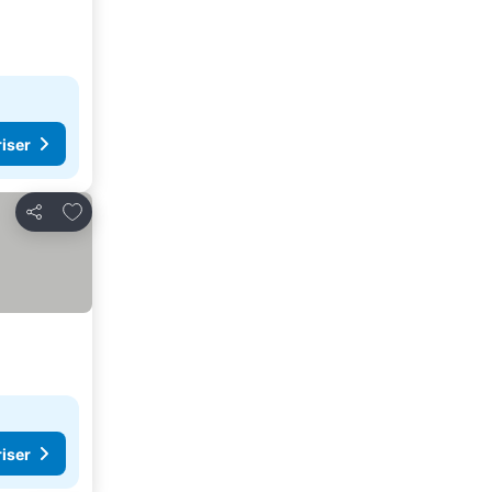
riser
Føj til favoritter
Del
riser