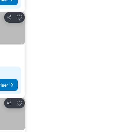
Føj til favoritter
Del
riser
Føj til favoritter
Del