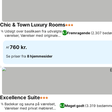
Chic & Town Luxury Rooms
3 Stjerner
Udsigt over basilikaen fra udvalgte
Fremragende
(2.307 bedø
8,7
værelser, Værelser med originale
fresker
760 kr.
Af
Se priser fra
8 hjemmesider
Excellence Suite
3 Stjerner
Badekar og sauna på værelset,
Meget godt
(3.319 bedømme
8,2
Værelser med privat møbleret