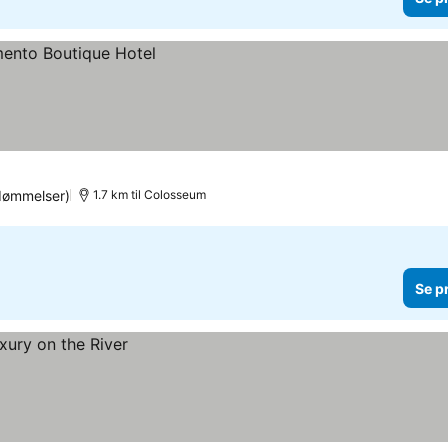
dømmelser)
1.7 km til Colosseum
Se p