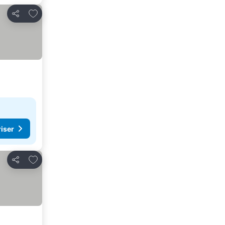
Føj til favoritter
Del
riser
Føj til favoritter
Del