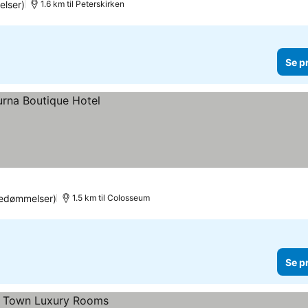
lser)
1.6 km til Peterskirken
Se p
bedømmelser)
1.5 km til Colosseum
Se p