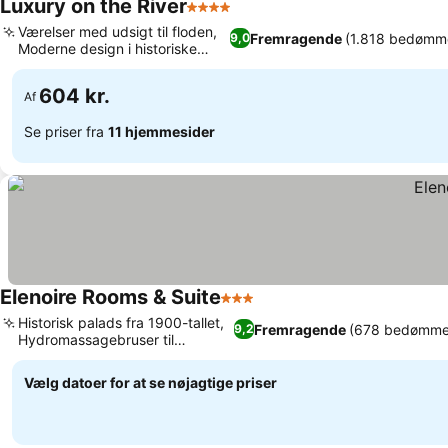
Luxury on the River
4 Stjerner
Værelser med udsigt til floden,
Fremragende
(1.818 bedømme
9,0
Moderne design i historiske
rammer
604 kr.
Af
Se priser fra
11 hjemmesider
Elenoire Rooms & Suite
3 Stjerner
Historisk palads fra 1900-tallet,
Fremragende
(678 bedømmel
9,2
Hydromassagebruser til
afslapning
Vælg datoer for at se nøjagtige priser