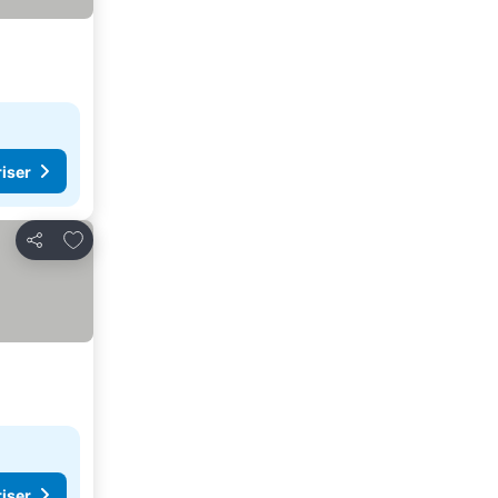
riser
Føj til favoritter
Del
riser