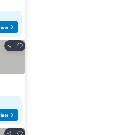
riser
Føj til favoritter
Del
riser
Føj til favoritter