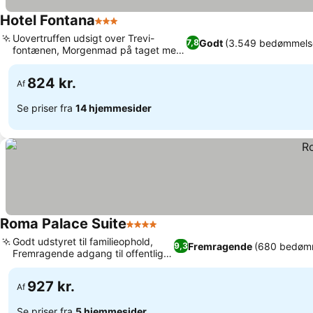
Hotel Fontana
3 Stjerner
Uovertruffen udsigt over Trevi-
Godt
(3.549 bedømmels
7,8
fontænen, Morgenmad på taget med
udsigt
824 kr.
Af
Se priser fra
14 hjemmesider
Roma Palace Suite
4 Stjerner
Godt udstyret til familieophold,
Fremragende
(680 bedøm
9,3
Fremragende adgang til offentlig
transport
927 kr.
Af
Se priser fra
5 hjemmesider