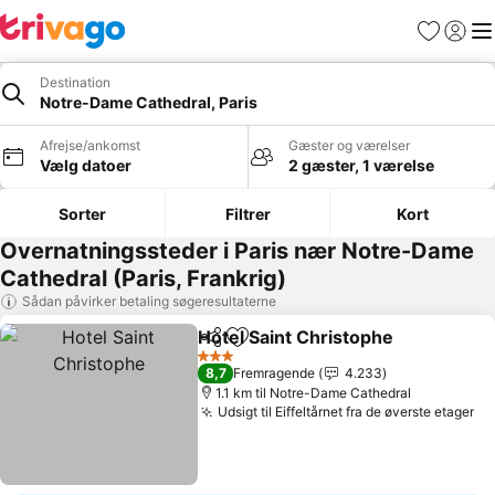
Favoritter
Log ind
Me
Destination
Notre-Dame Cathedral, Paris
Afrejse/ankomst
Gæster og værelser
Vælg datoer
2 gæster, 1 værelse
Sorter
Filtrer
Kort
Overnatningssteder i Paris nær Notre-Dame
Cathedral (Paris, Frankrig)
Sådan påvirker betaling søgeresultaterne
Hotel Saint Christophe
Del
Føj til favoritter
Se 
3 Stjerner
8,7
Fremragende
4.233
1.1 km til Notre-Dame Cathedral
Udsigt til Eiffeltårnet fra de øverste etager
Se