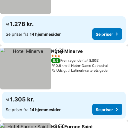
1.278 kr.
Af
Se priser fra
14 hjemmesider
Se priser
Hotel Minerve
Del
Føj til favoritter
Se priser
3 Stjerner
8,5
Fremragende
8.805
0.6 km til Notre-Dame Cathedral
Udsigt til Latinerkvarterets gader
Se priser
1.305 kr.
Af
Se priser fra
14 hjemmesider
Se priser
Hotel Europe Saint