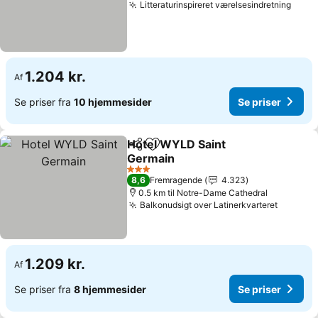
Litteraturinspireret værelsesindretning
Se pr
1.204 kr.
Af
Se priser fra
10 hjemmesider
Se priser
Hotel WYLD Saint
Del
Føj til favoritter
Germain
Se priser
3 Stjerner
8,6
Fremragende
4.323
0.5 km til Notre-Dame Cathedral
Balkonudsigt over Latinerkvarteret
Se pris
1.209 kr.
Af
Se priser fra
8 hjemmesider
Se priser