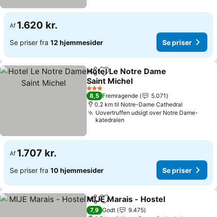
1.620 kr.
Af
Se priser fra
12 hjemmesider
Se priser
Hotel Le Notre Dame
Del
Føj til favoritter
Saint Michel
Se priser
3 Stjerner
8,5
Fremragende
5.071
0.2 km til Notre-Dame Cathedral
Uovertruffen udsigt over Notre Dame-
katedralen
1.707 kr.
Af
Se priser fra
10 hjemmesider
Se priser
MIJE Marais - Hostel
Del
Føj til favoritter
Se pr
7,9
Godt
9.475