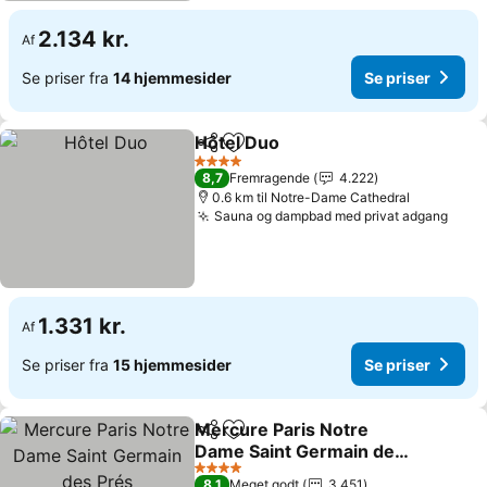
2.134 kr.
Af
Se priser fra
14 hjemmesider
Se priser
Hôtel Duo
Del
Føj til favoritter
Se priser
4 Stjerner
8,7
Fremragende
4.222
0.6 km til Notre-Dame Cathedral
Sauna og dampbad med privat adgang
Se p
1.331 kr.
Af
Se priser fra
15 hjemmesider
Se priser
Mercure Paris Notre
Del
Føj til favoritter
Dame Saint Germain des
Prés
Se priser
4 Stjerner
8,1
Meget godt
3.451