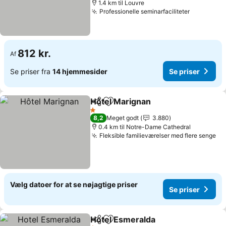
1.4 km til Louvre
Professionelle seminarfaciliteter
Se priser
812 kr.
Af
Se priser fra
14 hjemmesider
Se priser
Hôtel Marignan
Del
Føj til favoritter
Se priser
1 Stjerner
8,2
Meget godt
3.880
0.4 km til Notre-Dame Cathedral
Fleksible familieværelser med flere senge
Se
Vælg datoer for at se nøjagtige priser
Se priser
Hotel Esmeralda
Del
Føj til favoritter
Se priser