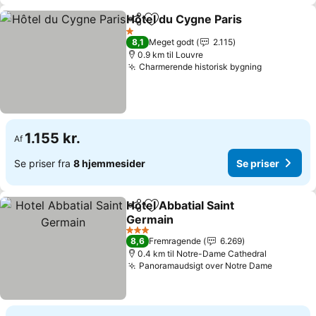
Hôtel du Cygne Paris
Del
Føj til favoritter
Se pr
1 Stjerner
8,1
Meget godt
2.115
0.9 km til Louvre
Charmerende historisk bygning
Se priser
1.155 kr.
Af
Se priser fra
8 hjemmesider
Se priser
Hotel Abbatial Saint
Del
Føj til favoritter
Germain
Se priser
3 Stjerner
8,6
Fremragende
6.269
0.4 km til Notre-Dame Cathedral
Panoramaudsigt over Notre Dame
Se prise