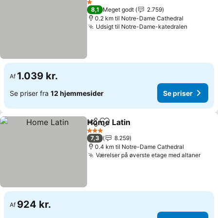
1 Stjerner
8,1
Meget godt
2.759
0.2 km til Notre-Dame Cathedral
Udsigt til Notre-Dame-katedralen
Se prise
1.039 kr.
Af
Se priser fra
12 hjemmesider
Se priser
Home Latin
Del
Føj til favoritter
Se priser
3 Stjerner
7,3
8.259
0.4 km til Notre-Dame Cathedral
Værelser på øverste etage med altaner
Se p
924 kr.
Af