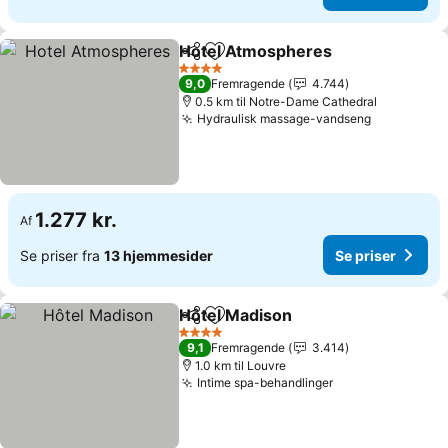
Hotel Atmospheres
Del
Føj til favoritter
Se pris
4 Stjerner
9,0
Fremragende
4.744
0.5 km til Notre-Dame Cathedral
Hydraulisk massage-vandseng
Se priser
1.277 kr.
Af
Se priser fra
13 hjemmesider
Se priser
Hôtel Madison
Del
Føj til favoritter
Se priser
4 Stjerner
9,1
Fremragende
3.414
1.0 km til Louvre
Intime spa-behandlinger
Se priser