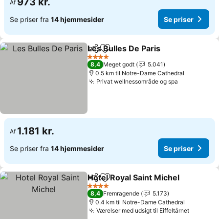
973 kr.
Af
Se priser fra
14 hjemmesider
Se priser
Les Bulles De Paris
Del
Føj til favoritter
Se pris
4 Stjerner
8,4
Meget godt
5.041
0.5 km til Notre-Dame Cathedral
Privat wellnessområde og spa
Se priser
1.181 kr.
Af
Se priser fra
14 hjemmesider
Se priser
Hotel Royal Saint Michel
Del
Føj til favoritter
Se
4 Stjerner
8,4
Fremragende
5.173
0.4 km til Notre-Dame Cathedral
Værelser med udsigt til Eiffeltårnet
Se prise