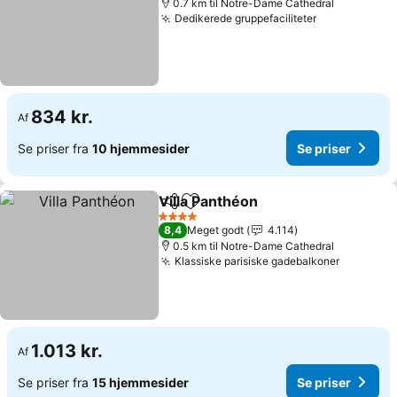
0.7 km til Notre-Dame Cathedral
Dedikerede gruppefaciliteter
Se priser
834 kr.
Af
Se priser fra
10 hjemmesider
Se priser
Villa Panthéon
Del
Føj til favoritter
Se priser
4 Stjerner
8,4
Meget godt
4.114
0.5 km til Notre-Dame Cathedral
Klassiske parisiske gadebalkoner
Se prise
1.013 kr.
Af
Se priser fra
15 hjemmesider
Se priser