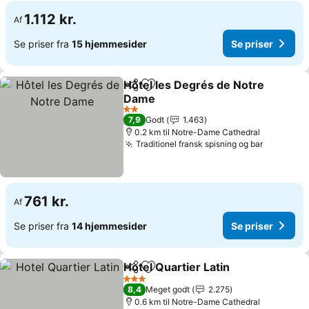
1.112 kr.
Af
Se priser fra
15 hjemmesider
Se priser
Hôtel les Degrés de Notre
Del
Føj til favoritter
Dame
Se priser
2 Stjerner
7,9
Godt
1.463
0.2 km til Notre-Dame Cathedral
Traditionel fransk spisning og bar
Se priser
761 kr.
Af
Se priser fra
14 hjemmesider
Se priser
Hotel Quartier Latin
Del
Føj til favoritter
Se pri
3 Stjerner
8,4
Meget godt
2.275
0.6 km til Notre-Dame Cathedral