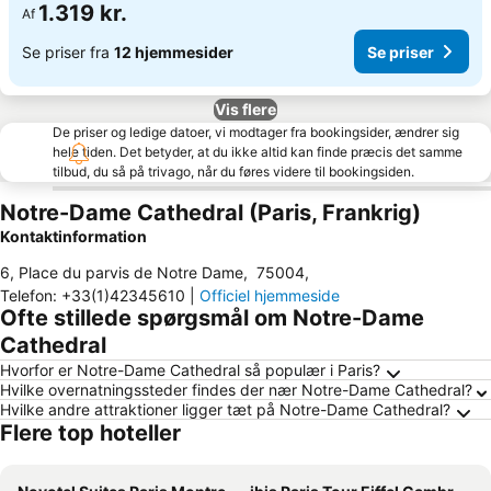
1.319 kr.
Af
Se priser fra
12 hjemmesider
Se priser
Vis flere
De priser og ledige datoer, vi modtager fra bookingsider, ændrer sig
hele tiden. Det betyder, at du ikke altid kan finde præcis det samme
tilbud, du så på trivago, når du føres videre til bookingsiden.
Notre-Dame Cathedral (Paris, Frankrig)
Kontaktinformation
6, Place du parvis de Notre Dame
,
75004
,
Telefon
:
+33(1)42345610
|
Officiel hjemmeside
Ofte stillede spørgsmål om Notre-Dame
Cathedral
Hvorfor er Notre-Dame Cathedral så populær i Paris?
Hvilke overnatningssteder findes der nær Notre-Dame Cathedral?
Hvilke andre attraktioner ligger tæt på Notre-Dame Cathedral?
Flere top hoteller