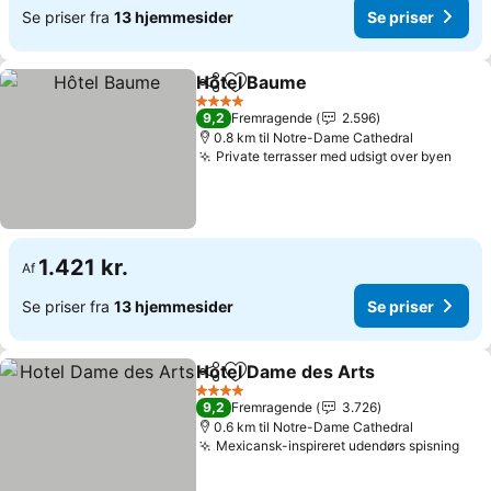
Se priser fra
13 hjemmesider
Se priser
Hôtel Baume
Del
Føj til favoritter
Se priser
4 Stjerner
9,2
Fremragende
2.596
0.8 km til Notre-Dame Cathedral
Private terrasser med udsigt over byen
Se p
1.421 kr.
Af
Se priser fra
13 hjemmesider
Se priser
Hotel Dame des Arts
Del
Føj til favoritter
Se pr
4 Stjerner
9,2
Fremragende
3.726
0.6 km til Notre-Dame Cathedral
Mexicansk-inspireret udendørs spisning
Se p