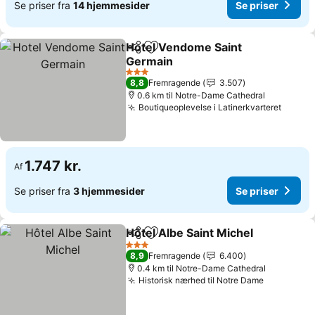
Se priser fra
14 hjemmesider
Se priser
Hotel Vendome Saint
Del
Føj til favoritter
Germain
Se priser
3 Stjerner
8,8
Fremragende
3.507
0.6 km til Notre-Dame Cathedral
Boutiqueoplevelse i Latinerkvarteret
Se pri
1.747 kr.
Af
Se priser fra
3 hjemmesider
Se priser
Hôtel Albe Saint Michel
Del
Føj til favoritter
Se 
3 Stjerner
8,9
Fremragende
6.400
0.4 km til Notre-Dame Cathedral
Historisk nærhed til Notre Dame
Se priser