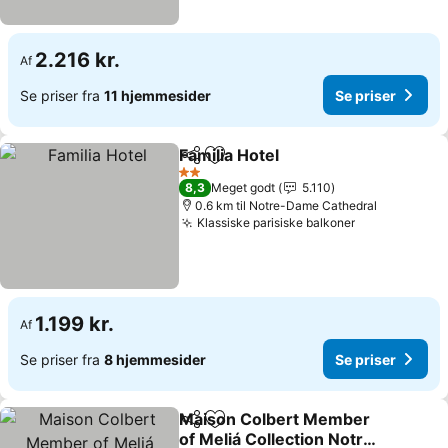
2.216 kr.
Af
Se priser fra
11 hjemmesider
Se priser
Familia Hotel
Del
Føj til favoritter
Se priser
2 Stjerner
8,3
Meget godt
5.110
0.6 km til Notre-Dame Cathedral
Klassiske parisiske balkoner
Se priser
1.199 kr.
Af
Se priser fra
8 hjemmesider
Se priser
Maison Colbert Member
Del
Føj til favoritter
of Meliá Collection Notre-