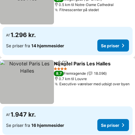
0.5 km til Notre-Dame Cathedral
Fitnesscenter på stedet
Se priser
1.296 kr.
Af
Se priser fra
14 hjemmesider
Se priser
Novotel Paris Les Halles
Del
Føj til favoritter
Se
4 Stjerner
8,7
Fremragende
18.096
0.7 km til Louvre
Executive-værelser med udsigt over byen
Se
1.947 kr.
Af
Se priser fra
16 hjemmesider
Se priser