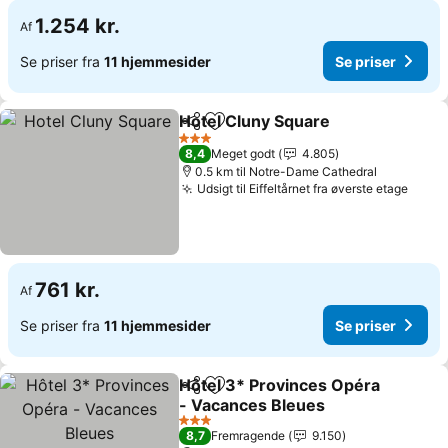
1.254 kr.
Af
Se priser fra
11 hjemmesider
Se priser
Hotel Cluny Square
Del
Føj til favoritter
Se pris
3 Stjerner
8,4
Meget godt
4.805
0.5 km til Notre-Dame Cathedral
Udsigt til Eiffeltårnet fra øverste etage
Se pr
761 kr.
Af
Se priser fra
11 hjemmesider
Se priser
Hôtel 3* Provinces Opéra
Del
Føj til favoritter
- Vacances Bleues
Se priser
3 Stjerner
8,7
Fremragende
9.150