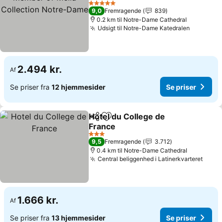
Dame
Se priser
5 Stjerner
9,0
Fremragende
839
0.2 km til Notre-Dame Cathedral
Udsigt til Notre-Dame Katedralen
Se prise
2.494 kr.
Af
Se priser fra
12 hjemmesider
Se priser
Hotel du College de
Del
Føj til favoritter
France
Se priser
3 Stjerner
9,5
Fremragende
3.712
0.4 km til Notre-Dame Cathedral
Central beliggenhed i Latinerkvarteret
Se pr
1.666 kr.
Af
Se priser fra
13 hjemmesider
Se priser