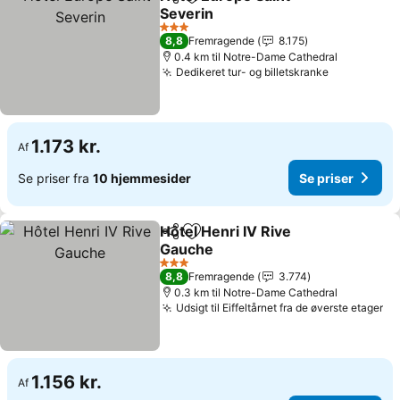
Del
Føj til favoritter
Severin
Se priser
3 Stjerner
8,8
Fremragende
8.175
0.4 km til Notre-Dame Cathedral
Dedikeret tur- og billetskranke
Se priser
1.173 kr.
Af
Se priser fra
10 hjemmesider
Se priser
Hôtel Henri IV Rive
Del
Føj til favoritter
Gauche
Se priser
3 Stjerner
8,8
Fremragende
3.774
0.3 km til Notre-Dame Cathedral
Udsigt til Eiffeltårnet fra de øverste etager
Se
1.156 kr.
Af