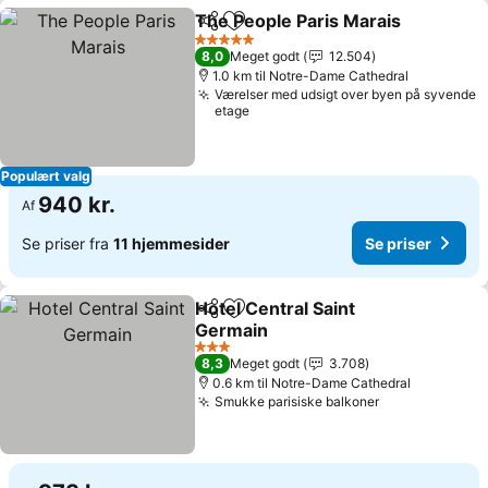
The People Paris Marais
Del
Føj til favoritter
Se
5 Stjerner
8,0
Meget godt
12.504
1.0 km til Notre-Dame Cathedral
Værelser med udsigt over byen på syvende
etage
Populært valg
940 kr.
Af
Se priser fra
11 hjemmesider
Se priser
Hotel Central Saint
Del
Føj til favoritter
Germain
Se priser
3 Stjerner
8,3
Meget godt
3.708
0.6 km til Notre-Dame Cathedral
Smukke parisiske balkoner
Se priser