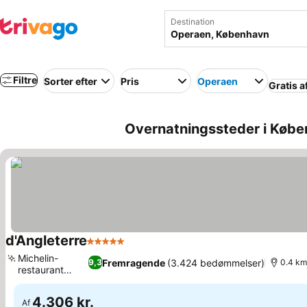
Destination
Filtre
Sorter efter
Pris
Operaen
Gratis a
Overnatningssteder i Køb
d'Angleterre
5 Stjerner
Michelin-
Fremragende
(3.424 bedømmelser)
9,3
0.4 km
restaurant
Marchal
4.306 kr.
Af