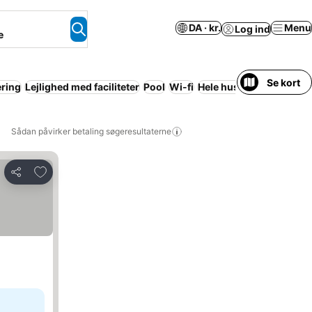
DA · kr.
Menu
Log ind
e
Se kort
ering
Lejlighed med faciliteter
Pool
Wi-fi
Hele huset/lejligheden
Sådan påvirker betaling søgeresultaterne
Føj til favoritter
Del