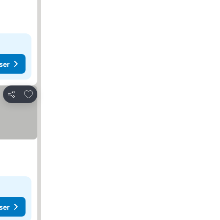
ser
Føj til favoritter
Del
ser