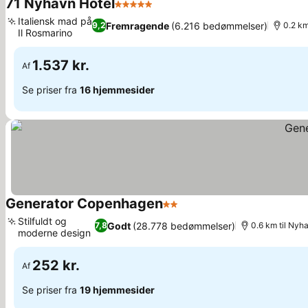
71 Nyhavn Hotel
5 Stjerner
Italiensk mad på
Fremragende
(6.216 bedømmelser)
9,2
0.2 km
Il Rosmarino
1.537 kr.
Af
Se priser fra
16 hjemmesider
Generator Copenhagen
2 Stjerner
Stilfuldt og
Godt
(28.778 bedømmelser)
7,8
0.6 km til Nyh
moderne design
252 kr.
Af
Se priser fra
19 hjemmesider