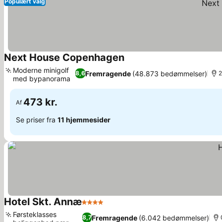
Populært valg
Next House Copenhagen
Moderne minigolf
Fremragende
(48.873 bedømmelser)
8,6
2
med bypanorama
473 kr.
Af
Se priser fra
11 hjemmesider
Hotel Skt. Annæ
4 Stjerner
Førsteklasses
Fremragende
(6.042 bedømmelser)
8,7