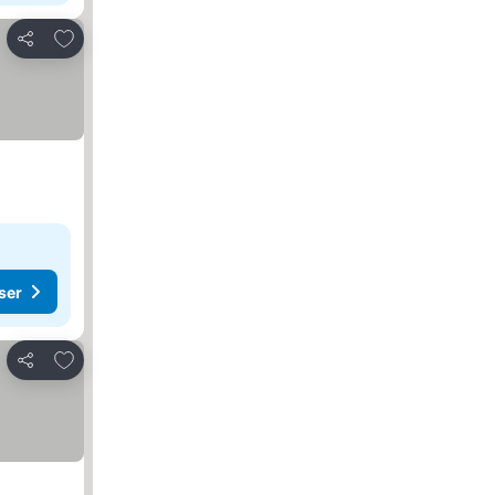
Føj til favoritter
Del
ser
Føj til favoritter
Del