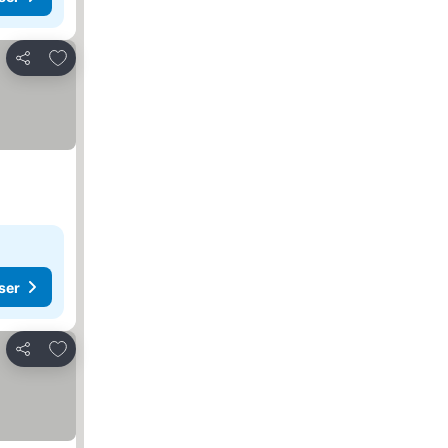
Føj til favoritter
Del
ser
Føj til favoritter
Del