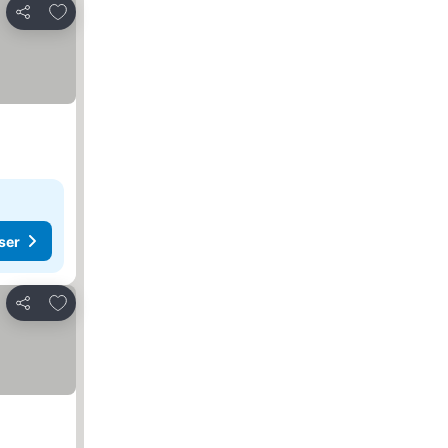
Føj til favoritter
Del
ser
Føj til favoritter
Del