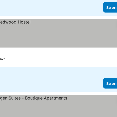
Se pri
havn
Se pri