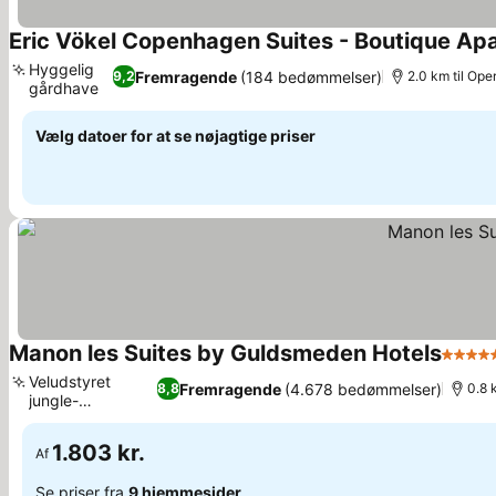
Eric Vökel Copenhagen Suites - Boutique Ap
Hyggelig
Fremragende
(184 bedømmelser)
9,2
2.0 km til Ope
gårdhave
Vælg datoer for at se nøjagtige priser
Manon les Suites by Guldsmeden Hotels
5 Stje
Veludstyret
Fremragende
(4.678 bedømmelser)
8,8
0.8 
jungle-
fitnesscenter
1.803 kr.
Af
Se priser fra
9 hjemmesider