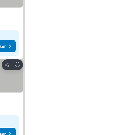
ser
Føj til favoritter
Del
ser