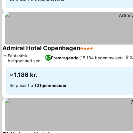
Admiral Hotel Copenhagen
4 Stjerner
Fantastisk
Fremragende
(15.184 bedømmelser)
8,7
0
beliggenhed ved
vandet
1.186 kr.
Af
Se priser fra
12 hjemmesider