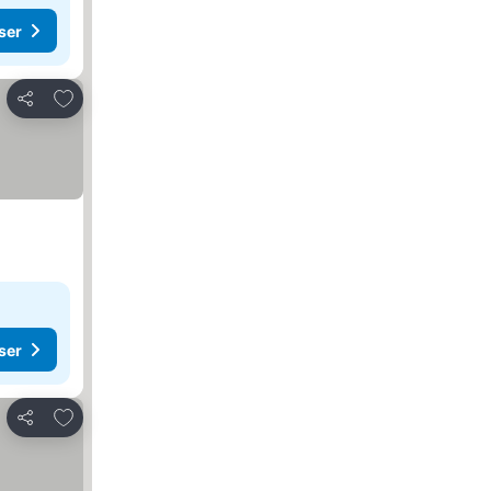
ser
Føj til favoritter
Del
ser
Føj til favoritter
Del