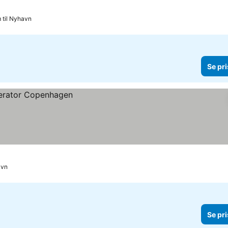
 til Nyhavn
Se pri
avn
Se pri