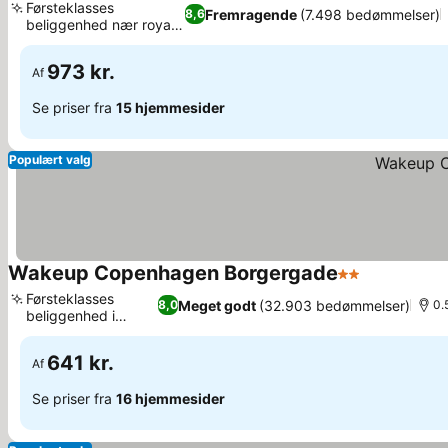
Førsteklasses
Fremragende
(7.498 bedømmelser)
8,6
beliggenhed nær royale
vartegn
973 kr.
Af
Se priser fra
15 hjemmesider
Populært valg
Wakeup Copenhagen Borgergade
2 Stjerner
Førsteklasses
Meget godt
(32.903 bedømmelser)
8,0
0.
beliggenhed i
centrum
641 kr.
Af
Se priser fra
16 hjemmesider