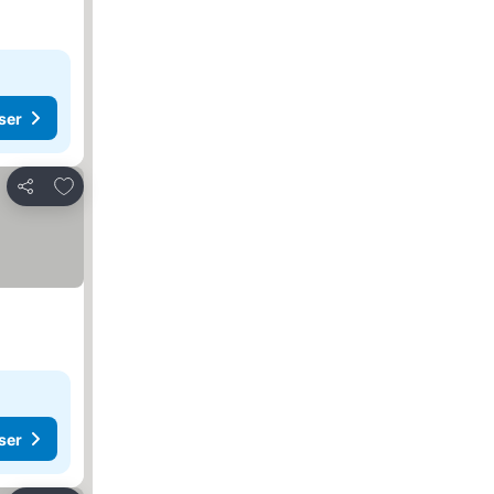
ser
Føj til favoritter
Del
ser