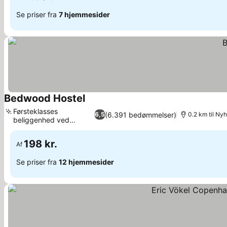
Se priser fra
7 hjemmesider
Bedwood Hostel
Førsteklasses
(6.391 bedømmelser)
6,5
0.2 km til Ny
beliggenhed ved
Nyhavn
198 kr.
Af
Se priser fra
12 hjemmesider