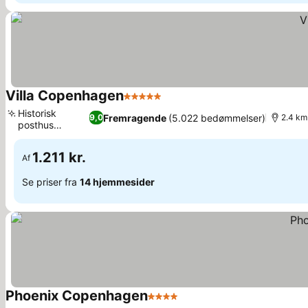
Villa Copenhagen
5 Stjerner
Historisk
Fremragende
(5.022 bedømmelser)
9,0
2.4 km
posthus
forvandlet
1.211 kr.
Af
Se priser fra
14 hjemmesider
Phoenix Copenhagen
4 Stjerner