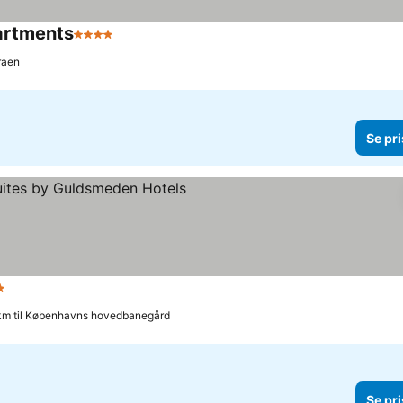
artments
4 Stjerner
raen
Se pri
rner
km til Københavns hovedbanegård
Se pri