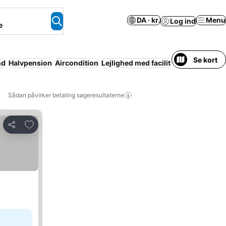
DA · kr.
Menu
Log ind
e
Se kort
nd
Halvpension
Aircondition
Lejlighed med faciliteter
Resort
Grat
Sådan påvirker betaling søgeresultaterne
Føj til favoritter
Del