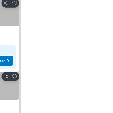
Føj til favoritter
Del
ser
Føj til favoritter
Del