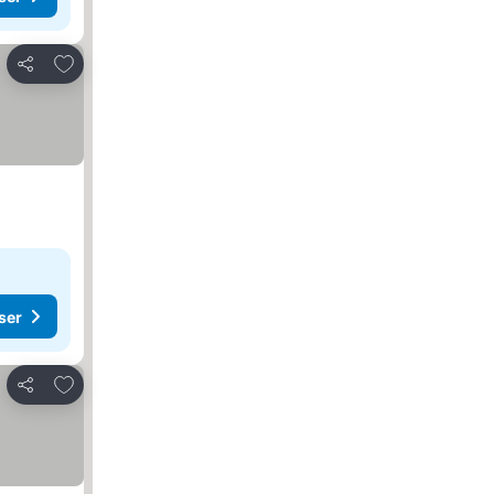
Føj til favoritter
Del
ser
Føj til favoritter
Del