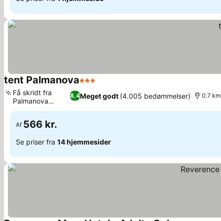
tent Palmanova
3 Stjerner
Se priser
Få skridt fra
Meget godt
(4.005 bedømmelser)
8,4
0.7 km
Palmanova
Se priser
Strand
566 kr.
Af
Se priser fra
14 hjemmesider