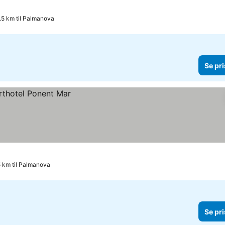
ser
.5 km til Palmanova
Se pri
5 km til Palmanova
Se pri