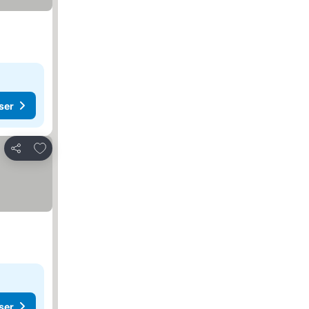
ser
Føj til favoritter
Del
ser