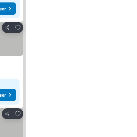
ser
Føj til favoritter
Del
ser
Føj til favoritter
Del