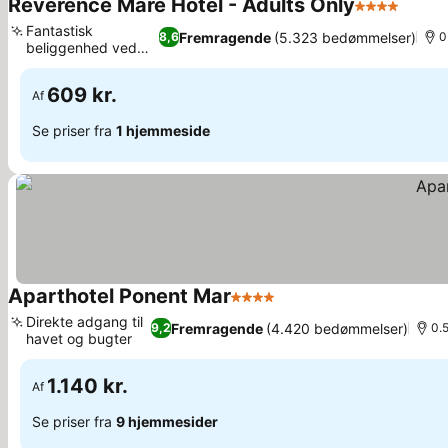
Reverence Mare Hotel - Adults Only
4 Stjerner
Se pri
Fantastisk
Fremragende
(5.323 bedømmelser)
8,6
0
beliggenhed ved
Se priser
stranden
609 kr.
Af
Se priser fra
1 hjemmeside
Aparthotel Ponent Mar
4 Stjerner
Se priser
Direkte adgang til
Fremragende
(4.420 bedømmelser)
9,2
0.
havet og bugter
Se priser
1.140 kr.
Af
Se priser fra
9 hjemmesider