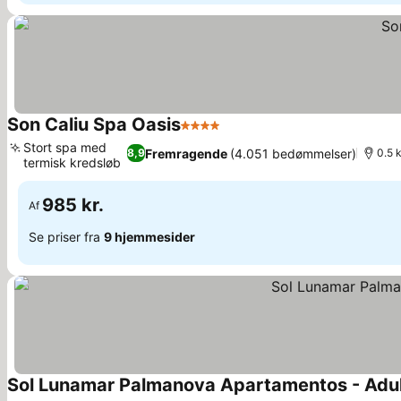
Son Caliu Spa Oasis
4 Stjerner
Se priser
Stort spa med
Fremragende
(4.051 bedømmelser)
8,9
0.5 
termisk kredsløb
Se priser
985 kr.
Af
Se priser fra
9 hjemmesider
Sol Lunamar Palmanova Apartamentos - Adul