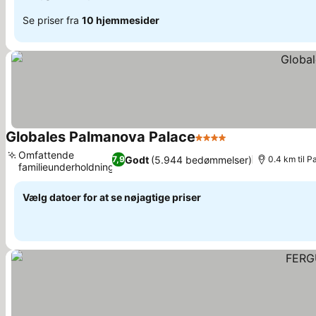
Se priser fra
10 hjemmesider
Globales Palmanova Palace
4 Stjerner
Se priser
Omfattende
Godt
(5.944 bedømmelser)
7,9
0.4 km til 
familieunderholdning
Se priser
Vælg datoer for at se nøjagtige priser