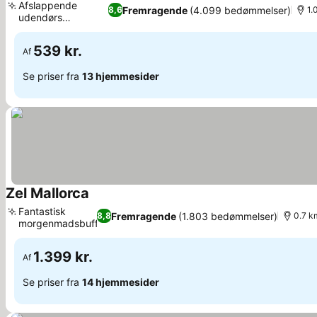
Afslappende
Fremragende
(4.099 bedømmelser)
8,6
1.
udendørs
Se priser
poolområde
539 kr.
Af
Se priser fra
13 hjemmesider
Zel Mallorca
Se priser
Fantastisk
Fremragende
(1.803 bedømmelser)
8,8
0.7 k
morgenmadsbuffet
Se priser
1.399 kr.
Af
Se priser fra
14 hjemmesider