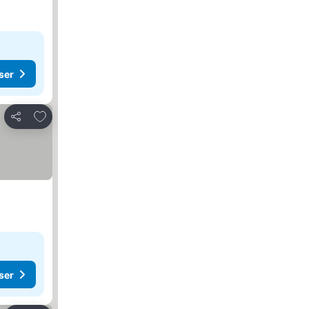
ser
Føj til favoritter
Del
ser