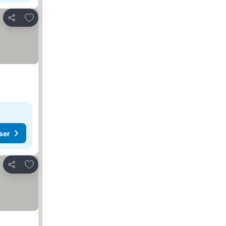
Føj til favoritter
Del
ser
Føj til favoritter
Del