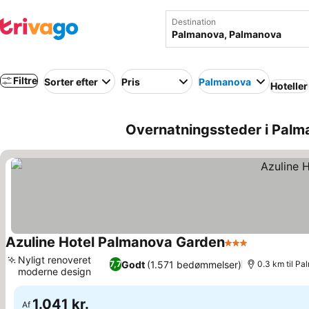
Destination
Filtre
Sorter efter
Pris
Palmanova
Hoteller
Overnatningssteder i Pal
Azuline Hotel Palmanova Garden
3 Stjerner
Se priser
Nyligt renoveret
Godt
(1.571 bedømmelser)
7,7
0.3 km til P
moderne design
Se priser
1.041 kr.
Af