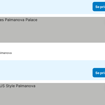
Se pri
Palmanova
Se pri