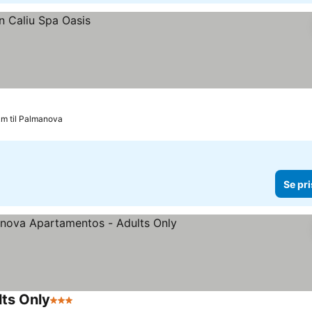
km til Palmanova
Se pri
ts Only
3 Stjerner
Se priser