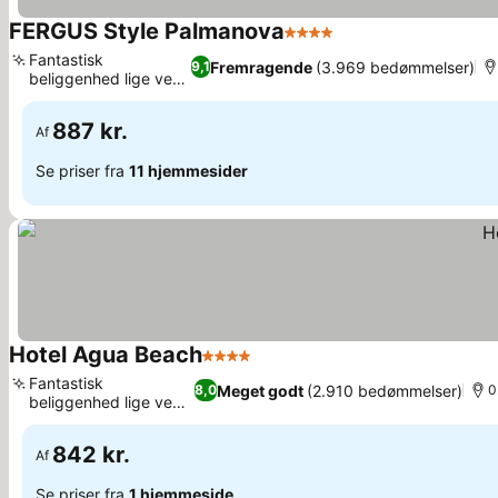
FERGUS Style Palmanova
4 Stjerner
Se priser
Fantastisk
Fremragende
(3.969 bedømmelser)
9,1
beliggenhed lige ved
Se priser
stranden
887 kr.
Af
Se priser fra
11 hjemmesider
Hotel Agua Beach
4 Stjerner
Se priser
Fantastisk
Meget godt
(2.910 bedømmelser)
8,0
0
beliggenhed lige ved
Se priser
stranden
842 kr.
Af
Se priser fra
1 hjemmeside