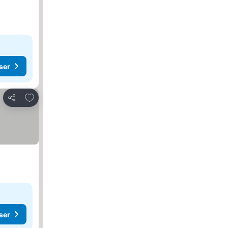
ser
Føj til favoritter
Del
ser