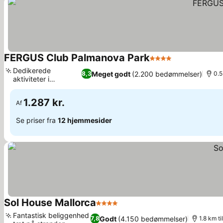
FERGUS Club Palmanova Park
4 Stjerner
Se priser
Dedikerede
Meget godt
(2.200 bedømmelser)
8,3
0.5
aktiviteter i
Se priser
børneklubben
1.287 kr.
Af
Se priser fra
12 hjemmesider
Sol House Mallorca
4 Stjerner
Se priser
Fantastisk beliggenhed
Godt
(4.150 bedømmelser)
7,8
1.8 km t