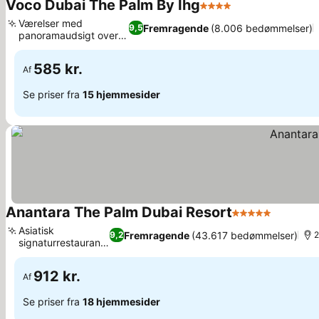
Voco Dubai The Palm By Ihg
4 Stjerner
Værelser med
Fremragende
(8.006 bedømmelser)
9,5
panoramaudsigt over
stranden
585 kr.
Af
Se priser fra
15 hjemmesider
Anantara The Palm Dubai Resort
5 Stjerner
Asiatisk
Fremragende
(43.617 bedømmelser)
9,2
2
signaturrestaurant,
Mekong
912 kr.
Af
Se priser fra
18 hjemmesider