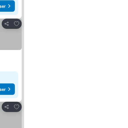
ser
Føj til favoritter
Del
ser
Føj til favoritter
Del