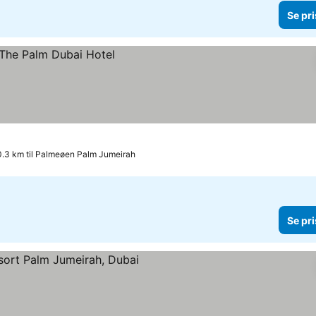
Se pri
0.3 km til Palmeøen Palm Jumeirah
Se pri