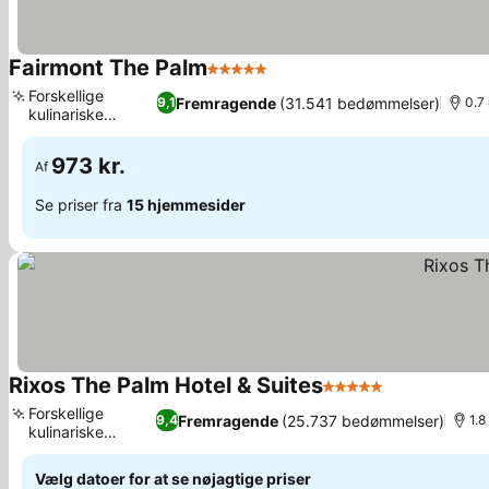
Fairmont The Palm
5 Stjerner
Forskellige
Fremragende
(31.541 bedømmelser)
9,1
0.7
kulinariske
oplevelser
973 kr.
Af
Se priser fra
15 hjemmesider
Rixos The Palm Hotel & Suites
5 Stjerner
Forskellige
Fremragende
(25.737 bedømmelser)
9,4
1.8
kulinariske
oplevelser
Vælg datoer for at se nøjagtige priser