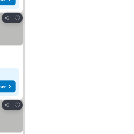
Føj til favoritter
Del
ser
Føj til favoritter
Del