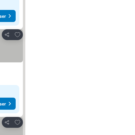
ser
Føj til favoritter
Del
ser
Føj til favoritter
Del