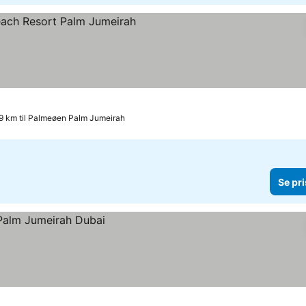
r
9 km til Palmeøen Palm Jumeirah
Se pri