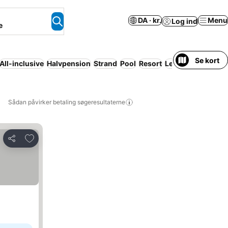
DA · kr.
Menu
Log ind
e
Se kort
All-inclusive
Halvpension
Strand
Pool
Resort
Lejlighed med faci
Sådan påvirker betaling søgeresultaterne
Føj til favoritter
Del