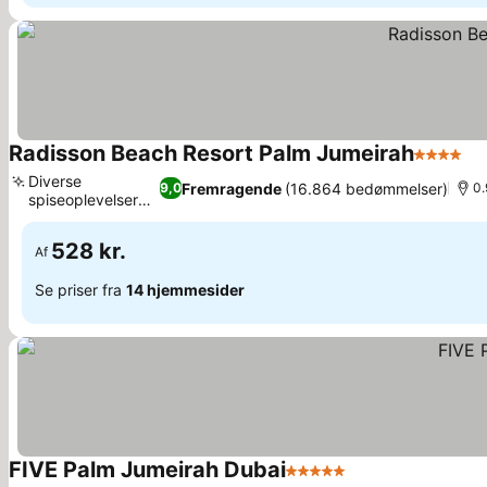
Radisson Beach Resort Palm Jumeirah
4 Stjerne
Diverse
Fremragende
(16.864 bedømmelser)
9,0
0.
spiseoplevelser
på stedet
528 kr.
Af
Se priser fra
14 hjemmesider
FIVE Palm Jumeirah Dubai
5 Stjerner