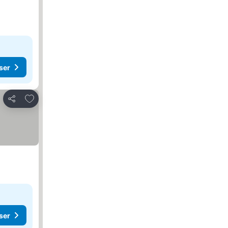
ser
Føj til favoritter
Del
ser