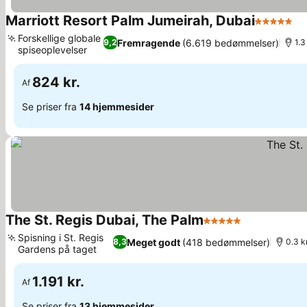
Marriott Resort Palm Jumeirah, Dubai
5 Stjerner
Forskellige globale
Fremragende
(6.619 bedømmelser)
9,2
1.3
spiseoplevelser
824 kr.
Af
Se priser fra
14 hjemmesider
The St. Regis Dubai, The Palm
5 Stjerner
Spisning i St. Regis
Meget godt
(418 bedømmelser)
8,3
0.3 k
Gardens på taget
1.191 kr.
Af
Se priser fra
13 hjemmesider