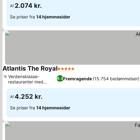
2.074 kr.
Af
Se priser fra
14 hjemmesider
Atlantis The Royal
5 Stjerner
Verdensklasse-
Fremragende
(15.754 bedømmelser)
9,3
restauranter med
kendiskokke
4.252 kr.
Af
Se priser fra
14 hjemmesider