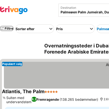
Destination
Filtre
Sorter efter
Pris
Palmeø
Overnatningssteder i Duba
Forenede Arabiske Emirate
Populært valg
Atlantis, The Palm
5 Stjerner
Suiten med
Fremragende
(138.265 bedømmelser)
9,3
2.6
undervandstema