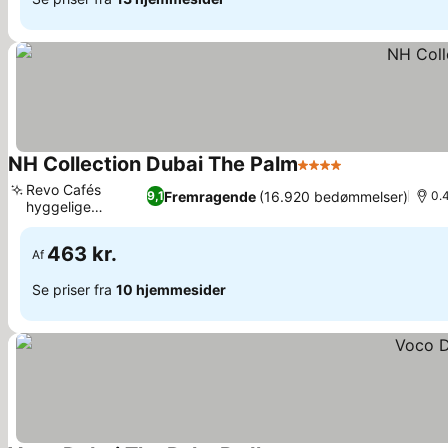
NH Collection Dubai The Palm
4 Stjerner
Revo Cafés
Fremragende
(16.920 bedømmelser)
9,1
0.
hyggelige
atmosfære
463 kr.
Af
Se priser fra
10 hjemmesider