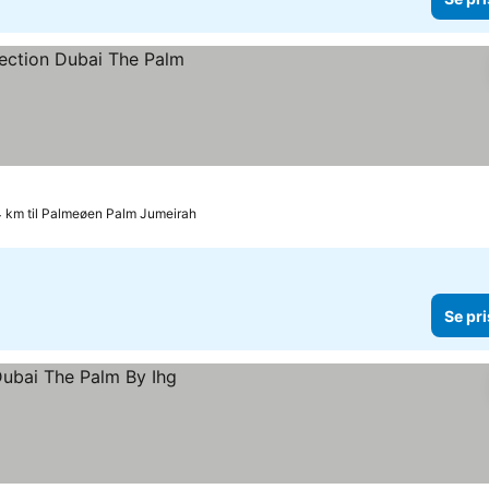
4 km til Palmeøen Palm Jumeirah
Se pri