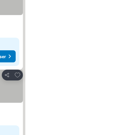
ser
Føj til favoritter
Del