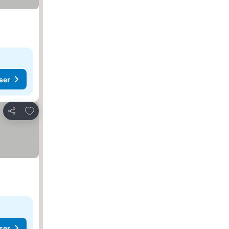
ser
Føj til favoritter
Del
ser