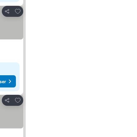
Føj til favoritter
Del
ser
Føj til favoritter
Del