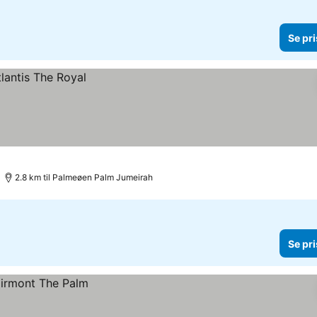
Se pri
2.8 km til Palmeøen Palm Jumeirah
Se pri