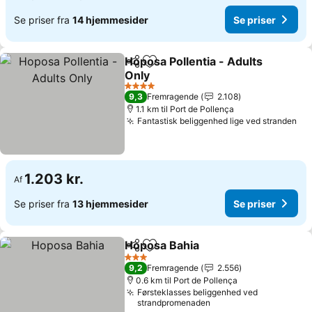
Se priser fra
14 hjemmesider
Se priser
Hoposa Pollentia - Adults
Del
Føj til favoritter
Only
Se priser
4 Stjerner
9,3
Fremragende
2.108
1.1 km til Port de Pollença
Fantastisk beliggenhed lige ved stranden
Se 
1.203 kr.
Af
Se priser fra
13 hjemmesider
Se priser
Hoposa Bahia
Del
Føj til favoritter
Se priser
3 Stjerner
9,2
Fremragende
2.556
0.6 km til Port de Pollença
Førsteklasses beliggenhed ved
strandpromenaden