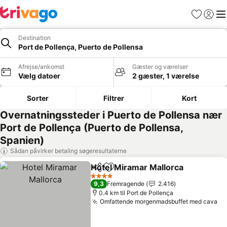
Favoritter
Log ind
Me
Destination
Port de Pollença, Puerto de Pollensa
Afrejse/ankomst
Gæster og værelser
Vælg datoer
2 gæster, 1 værelse
Sorter
Filtrer
Kort
Overnatningssteder i Puerto de Pollensa nær
Port de Pollença (Puerto de Pollensa,
Spanien)
Sådan påvirker betaling søgeresultaterne
Hotel Miramar Mallorca
Del
Føj til favoritter
Se 
4 Stjerner
9,3
Fremragende
2.416
0.4 km til Port de Pollença
Omfattende morgenmadsbuffet med cava
Se