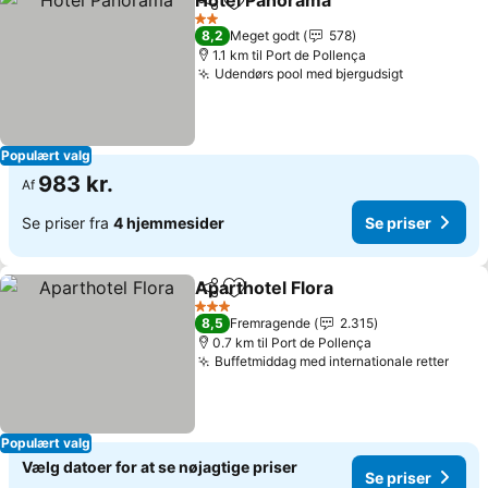
Hotel Panorama
Del
Føj til favoritter
Se priser
2 Stjerner
8,2
Meget godt
578
1.1 km til Port de Pollença
Udendørs pool med bjergudsigt
Se priser
Populært valg
983 kr.
Af
Se priser fra
4 hjemmesider
Se priser
Aparthotel Flora
Del
Føj til favoritter
Se priser
3 Stjerner
8,5
Fremragende
2.315
0.7 km til Port de Pollença
Buffetmiddag med internationale retter
Se p
Populært valg
Vælg datoer for at se nøjagtige priser
Se priser