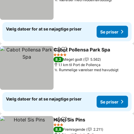
Se priser
Vælg datoer for at se nøjagtige priser
Se priser
Cabot Pollensa Park Spa
Del
Føj til favoritter
Se
4 Stjerner
8,2
Meget godt
5.562
1.1 km til Port de Pollença
Rummelige værelser med havudsigt
Se pris
Vælg datoer for at se nøjagtige priser
Se priser
Hotel Sis Pins
Del
Føj til favoritter
Se priser
3 Stjerner
8,8
Fremragende
2.211