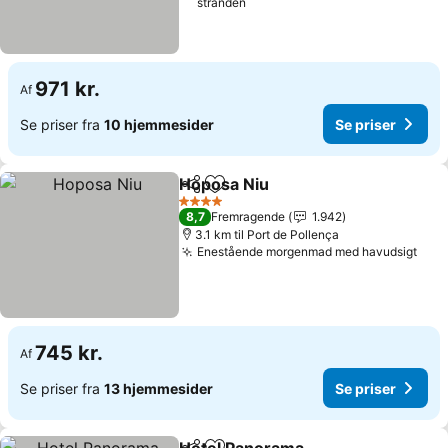
stranden
971 kr.
Af
Se priser fra
10 hjemmesider
Se priser
Hoposa Niu
Del
Føj til favoritter
Se priser
4 Stjerner
8,7
Fremragende
1.942
3.1 km til Port de Pollença
Enestående morgenmad med havudsigt
Se p
745 kr.
Af
Se priser fra
13 hjemmesider
Se priser