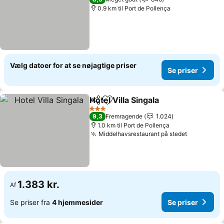
0.9 km til Port de Pollença
Vælg datoer for at se nøjagtige priser
Se priser
Hotel Villa Singala
Del
Føj til favoritter
Se prise
3 Stjerner
9,3
Fremragende
1.024
1.0 km til Port de Pollença
Middelhavsrestaurant på stedet
Se priser
1.383 kr.
Af
Se priser fra
4 hjemmesider
Se priser