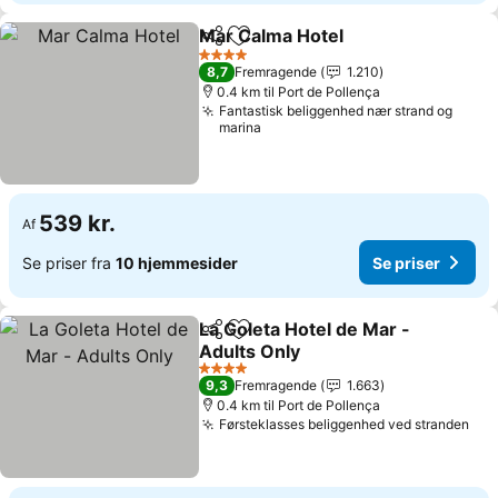
Mar Calma Hotel
Del
Føj til favoritter
Se priser
4 Stjerner
8,7
Fremragende
1.210
0.4 km til Port de Pollença
Fantastisk beliggenhed nær strand og
marina
539 kr.
Af
Se priser fra
10 hjemmesider
Se priser
La Goleta Hotel de Mar -
Del
Føj til favoritter
Adults Only
Se priser
4 Stjerner
9,3
Fremragende
1.663
0.4 km til Port de Pollença
Førsteklasses beliggenhed ved stranden
Se 