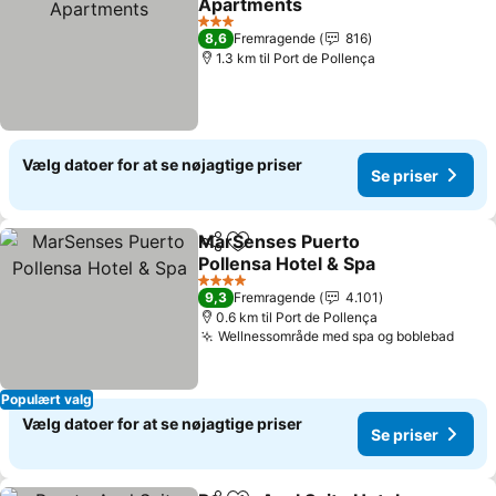
Apartments
Se priser
3 Stjerner
8,6
Fremragende
816
1.3 km til Port de Pollença
Vælg datoer for at se nøjagtige priser
Se priser
MarSenses Puerto
Del
Føj til favoritter
Pollensa Hotel & Spa
Se priser
4 Stjerner
9,3
Fremragende
4.101
0.6 km til Port de Pollença
Wellnessområde med spa og boblebad
Se pr
Populært valg
Vælg datoer for at se nøjagtige priser
Se priser