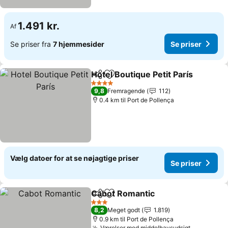
1.491 kr.
Af
Se priser fra
7 hjemmesider
Se priser
Hotel Boutique Petit París
Del
Føj til favoritter
4 Stjerner
9,8
Fremragende
112
0.4 km til Port de Pollença
Vælg datoer for at se nøjagtige priser
Se priser
Cabot Romantic
Del
Føj til favoritter
Se priser
3 Stjerner
8,2
Meget godt
1.819
0.9 km til Port de Pollença
Værelser med middelhavsudsigt