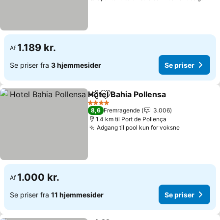
1.189 kr.
Af
Se priser fra
3 hjemmesider
Se priser
Hotel Bahia Pollensa
Del
Føj til favoritter
Se pri
4 Stjerner
8,6
Fremragende
3.006
1.4 km til Port de Pollença
Adgang til pool kun for voksne
Se priser
1.000 kr.
Af
Se priser fra
11 hjemmesider
Se priser