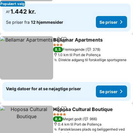
Populært valg
1.442 kr.
Af
Se priser fra
12 hjemmesider
Se priser
Bellamar Apartments
Del
Føj til favoritter
Se pr
3 Stjerner
8,5
Fremragende
378
1.0 km til Port de Pollença
Direkte adgang til forskellige sportsgrene
Se 
Vælg datoer for at se nøjagtige priser
Se priser
Hoposa Cultural Boutique
Del
Føj til favoritter
4 Stjerner
8,4
Meget godt
966
0.4 km til Port de Pollença
Førsteklasses plads og beliggenhed ved