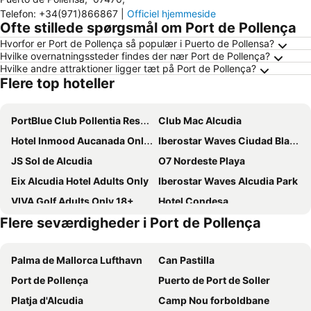
Telefon
:
+34(971)866867
|
Officiel hjemmeside
Ofte stillede spørgsmål om Port de Pollença
Hvorfor er Port de Pollença så populær i Puerto de Pollensa?
Hvilke overnatningssteder findes der nær Port de Pollença?
Hvilke andre attraktioner ligger tæt på Port de Pollença?
Flere top hoteller
PortBlue Club Pollentia Resort & Spa
Club Mac Alcudia
Hotel Inmood Aucanada Only Adults +16
Iberostar Waves Ciudad Blanca
JS Sol de Alcudia
O7 Nordeste Playa
Eix Alcudia Hotel Adults Only
Iberostar Waves Alcudia Park
VIVA Golf Adults Only 18+
Hotel Condesa
Flere seværdigheder i Port de Pollença
Grupotel Port De Alcudia
BQ Delfín Azul Hotel
INNSiDE by Meliá Alcudia
Cabot Pollensa Park Spa
Palma de Mallorca Lufthavn
Can Pastilla
Alcanada Golf Hotel
Alua Boccaccio
Port de Pollença
Puerto de Port de Soller
Aluasun Continental Park Hotel & Apartments
JS Alcudi Mar
Platja d'Alcudia
Camp Nou forboldbane
Grupotel Maritimo
Iberostar Waves Playa de Muro