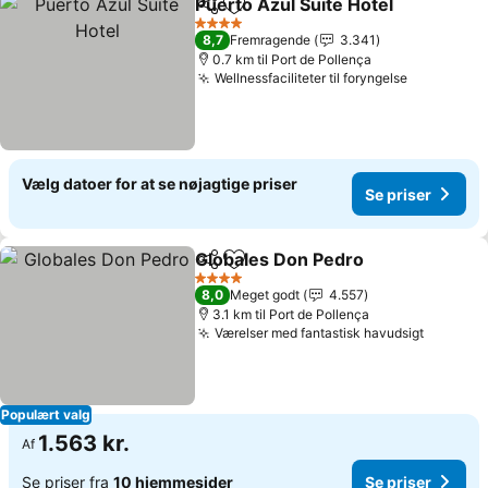
Puerto Azul Suite Hotel
Del
Føj til favoritter
Se 
4 Stjerner
8,7
Fremragende
3.341
0.7 km til Port de Pollença
Wellnessfaciliteter til foryngelse
Se priser
Vælg datoer for at se nøjagtige priser
Se priser
Globales Don Pedro
Del
Føj til favoritter
Se pri
4 Stjerner
8,0
Meget godt
4.557
3.1 km til Port de Pollença
Værelser med fantastisk havudsigt
Se prise
Populært valg
1.563 kr.
Af
Se priser fra
10 hjemmesider
Se priser