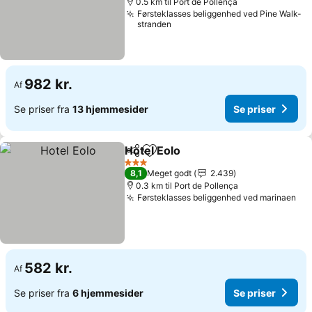
0.5 km til Port de Pollença
Førsteklasses beliggenhed ved Pine Walk-
stranden
982 kr.
Af
Se priser fra
13 hjemmesider
Se priser
Hotel Eolo
Del
Føj til favoritter
Se priser
3 Stjerner
8,1
Meget godt
2.439
0.3 km til Port de Pollença
Førsteklasses beliggenhed ved marinaen
Se 
582 kr.
Af
Se priser fra
6 hjemmesider
Se priser