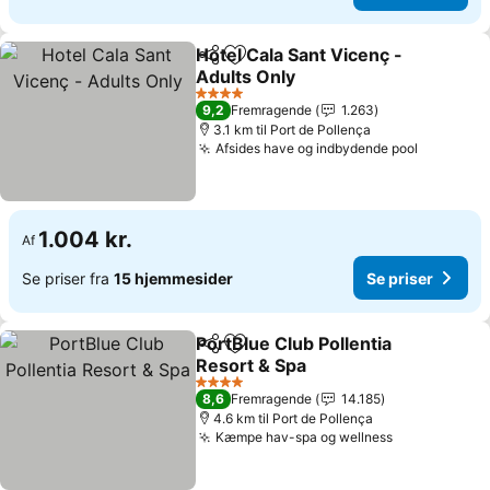
Hotel Cala Sant Vicenç -
Del
Føj til favoritter
Adults Only
Se priser
4 Stjerner
9,2
Fremragende
1.263
3.1 km til Port de Pollença
Afsides have og indbydende pool
Se prise
1.004 kr.
Af
Se priser fra
15 hjemmesider
Se priser
PortBlue Club Pollentia
Del
Føj til favoritter
Resort & Spa
Se priser
4 Stjerner
8,6
Fremragende
14.185
4.6 km til Port de Pollença
Kæmpe hav-spa og wellness
Se priser