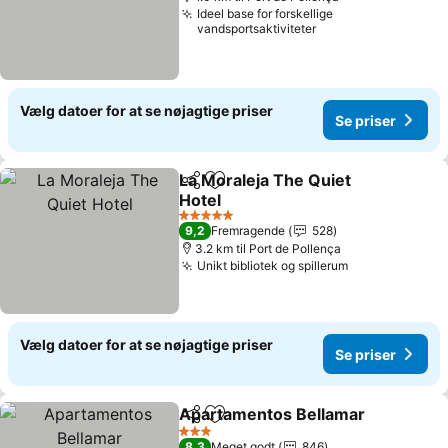
Ideel base for forskellige
vandsportsaktiviteter
Vælg datoer for at se nøjagtige priser
Se priser
La Moraleja The Quiet
Del
Føj til favoritter
Hotel
Se priser
5 Stjerner
9,2
Fremragende
528
3.2 km til Port de Pollença
Unikt bibliotek og spillerum
Se priser
Vælg datoer for at se nøjagtige priser
Se priser
Apartamentos Bellamar
Del
Føj til favoritter
Se
3 Stjerner
8,3
Meget godt
846