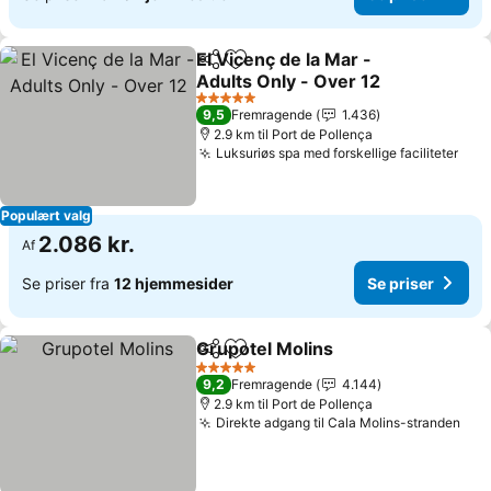
El Vicenç de la Mar -
Del
Føj til favoritter
Adults Only - Over 12
Se priser
5 Stjerner
9,5
Fremragende
1.436
2.9 km til Port de Pollença
Luksuriøs spa med forskellige faciliteter
Se p
Populært valg
2.086 kr.
Af
Se priser fra
12 hjemmesider
Se priser
Grupotel Molins
Del
Føj til favoritter
Se priser
5 Stjerner
9,2
Fremragende
4.144
2.9 km til Port de Pollença
Direkte adgang til Cala Molins-stranden
Se 