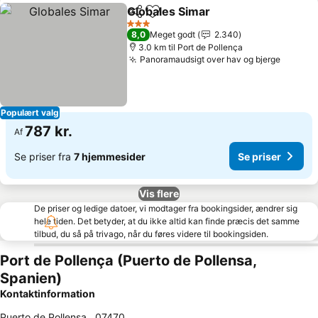
Globales Simar
Del
Føj til favoritter
Se priser
3 Stjerner
8,0
Meget godt
2.340
3.0 km til Port de Pollença
Panoramaudsigt over hav og bjerge
Se pris
Populært valg
787 kr.
Af
Se priser fra
7 hjemmesider
Se priser
Vis flere
De priser og ledige datoer, vi modtager fra bookingsider, ændrer sig
hele tiden. Det betyder, at du ikke altid kan finde præcis det samme
tilbud, du så på trivago, når du føres videre til bookingsiden.
Port de Pollença (Puerto de Pollensa,
Spanien)
Kontaktinformation
Puerto de Pollensa
,
07470
,