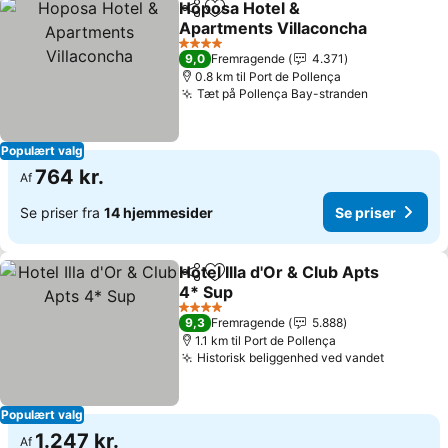
Hoposa Hotel &
Del
Føj til favoritter
Apartments Villaconcha
Se priser
4 Stjerner
9,0
Fremragende
4.371
0.8 km til Port de Pollença
Tæt på Pollença Bay-stranden
Se priser
Populært valg
764 kr.
Af
Se priser fra
14 hjemmesider
Se priser
Hotel Illa d'Or & Club Apts
Del
Føj til favoritter
4* Sup
Se priser
4 Stjerner
9,3
Fremragende
5.888
1.1 km til Port de Pollença
Historisk beliggenhed ved vandet
Se prise
Populært valg
1.247 kr.
Af