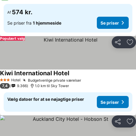
574 kr.
Af
Se priser fra
1 hjemmeside
Se priser
Populært valg
Del
Føj
Kiwi International Hotel
Hotel
Budgetvenlige private værelser
3 Stjerner
7,4
9.366
1.0 km til Sky Tower
Vælg datoer for at se nøjagtige priser
Se priser
Del
Føj