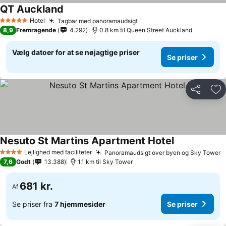
QT Auckland
Hotel
Tagbar med panoramaudsigt
5 Stjerner
8,9
Fremragende
4.292
0.8 km til Queen Street Auckland
Vælg datoer for at se nøjagtige priser
Se priser
Del
Føj
Nesuto St Martins Apartment Hotel
Lejlighed med faciliteter
Panoramaudsigt over byen og Sky Tower
4 Stjerner
7,6
Godt
13.388
1.1 km til Sky Tower
681 kr.
Af
Se priser fra
7 hjemmesider
Se priser