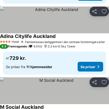
Del
Føj
Adina Citylife Auckland
Hotel
Førsteklasses beliggenhed i det centrale forretningskvarter
4 Stjerner
8,9
Fremragende
6.510
0.2 km til Sky Tower
729 kr.
Af
Se priser fra
11 hjemmesider
Se priser
Del
Føj
M Social Auckland