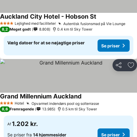
Auckland City Hotel - Hobson St
Lejlighed med faciliteter
Autentisk fusionsmad på Vie Lounge
4 Stjerner
8,2
Meget godt
8.808
0.4 km til Sky Tower
Vælg datoer for at se nøjagtige priser
Se priser
Del
Føj
Grand Millennium Auckland
Hotel
Opvarmet indendørs pool og solterrasse
4 Stjerner
8,6
Fremragende
13.985
0.5 km til Sky Tower
1.202 kr.
Af
Se priser fra
14 hjemmesider
Se priser