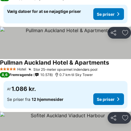
Vælg datoer for at se nøjagtige priser
Se priser
Del
Føj
Pullman Auckland Hotel & Apartments
Hotel
Stor 25-meter opvarmet indendørs pool
5 Stjerner
8,6
Fremragende
10.578
0.7 km til Sky Tower
1.086 kr.
Af
Se priser fra
12 hjemmesider
Se priser
Del
Føj