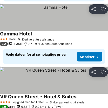
Del
Føj
Gamma Hotel
Hotel
Dedikeret turassistance
3 Stjerner
7,2
4.361
0.7 km til Queen Street Auckland
Vælg datoer for at se nøjagtige priser
Se priser
Del
Føj
VR Queen Street - Hotel & Suites
Lejlighed med faciliteter
Sikker parkering på stedet
4 Stjerner
7,9
Godt
6.621
0.9 km til Sky Tower