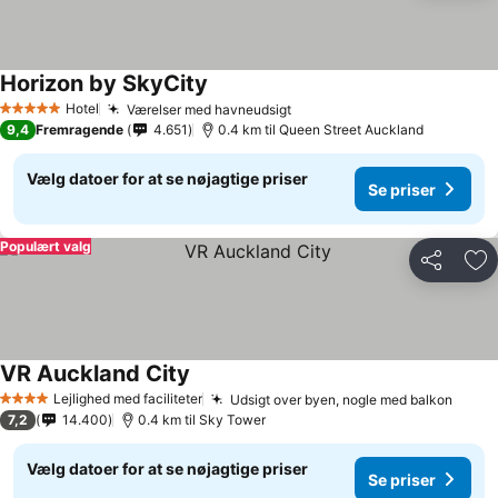
Horizon by SkyCity
Hotel
Værelser med havneudsigt
5 Stjerner
9,4
Fremragende
4.651
0.4 km til Queen Street Auckland
Vælg datoer for at se nøjagtige priser
Se priser
Populært valg
Del
Føj
VR Auckland City
Lejlighed med faciliteter
Udsigt over byen, nogle med balkon
4 Stjerner
7,2
14.400
0.4 km til Sky Tower
Vælg datoer for at se nøjagtige priser
Se priser