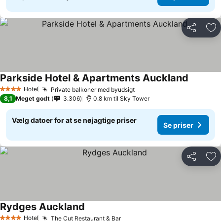
Del
Føj
Parkside Hotel & Apartments Auckland
Hotel
Private balkoner med byudsigt
4 Stjerner
8,1
Meget godt
3.306
0.8 km til Sky Tower
Vælg datoer for at se nøjagtige priser
Se priser
Del
Føj
Rydges Auckland
Hotel
The Cut Restaurant & Bar