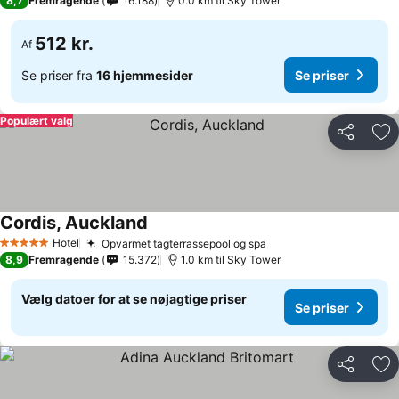
8,7
Fremragende
16.188
0.0 km til Sky Tower
512 kr.
Af
Se priser fra
16 hjemmesider
Se priser
Populært valg
Del
Føj
Cordis, Auckland
Hotel
Opvarmet tagterrassepool og spa
5 Stjerner
8,9
Fremragende
15.372
1.0 km til Sky Tower
Vælg datoer for at se nøjagtige priser
Se priser
Del
Føj