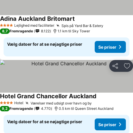
Adina Auckland Britomart
Lejlighed med faciliteter
Spis på Yard Bar & Eatery
4 Stjerner
8,7
Fremragende
8.122
1.1 km til Sky Tower
Vælg datoer for at se nøjagtige priser
Se priser
Del
Føj
Hotel Grand Chancellor Auckland
Hotel
Værelser med udsigt over havn og by
4 Stjerner
9,2
Fremragende
4.770
0.5 km til Queen Street Auckland
Vælg datoer for at se nøjagtige priser
Se priser