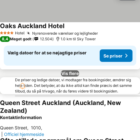
Oaks Auckland Hotel
Hotel
Nyrenoverede værelser og lejligheder
4 Stjerner
8,4
Meget godt
12.504
1.0 km til Sky Tower
Vælg datoer for at se nøjagtige priser
Se priser
Vis flere
De priser og ledige datoer, vi modtager fra bookingsider, ændrer sig
hele tiden. Det betyder, at du ikke altid kan finde præcis det samme
tilbud, du så på trivago, når du føres videre til bookingsiden.
Queen Street Auckland (Auckland, New
Zealand)
Kontaktinformation
Queen Street
,
1010
,
|
Officiel hjemmeside