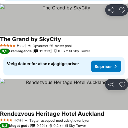
Del
Føj
The Grand by SkyCity
Hotel
Opvarmet 25-meter pool
5 Stjerner
8,9
Fremragende
12.313
0.1 km til Sky Tower
Vælg datoer for at se nøjagtige priser
Se priser
Del
Føj
Rendezvous Heritage Hotel Auckland
Hotel
Tagterrassepool med udsigt over byen
4 Stjerner
8,3
Meget godt
9.294
0.2 km til Sky Tower