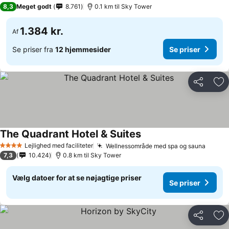
4 Stjerner
8,3
Meget godt
8.761
0.1 km til Sky Tower
1.384 kr.
Af
Se priser fra
12 hjemmesider
Se priser
Del
Føj
The Quadrant Hotel & Suites
Lejlighed med faciliteter
Wellnessområde med spa og sauna
4 Stjerner
7,3
10.424
0.8 km til Sky Tower
Vælg datoer for at se nøjagtige priser
Se priser
Del
Føj