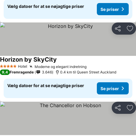
Vælg datoer for at se nøjagtige priser
Se priser
Del
Føj
Horizon by SkyCity
Hotel
Moderne og elegant indretning
5 Stjerner
9,4
Fremragende
3.646
0.4 km til Queen Street Auckland
Vælg datoer for at se nøjagtige priser
Se priser
Del
Føj