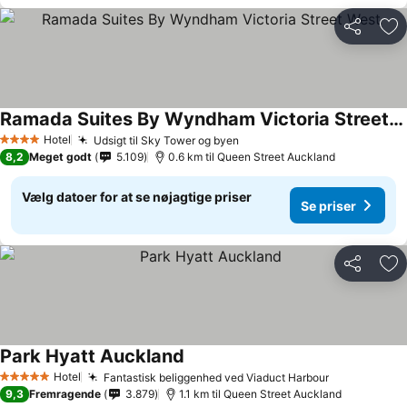
Del
Føj
Ramada Suites By Wyndham Victoria Street West
Hotel
Udsigt til Sky Tower og byen
4 Stjerner
8,2
Meget godt
5.109
0.6 km til Queen Street Auckland
Vælg datoer for at se nøjagtige priser
Se priser
Del
Føj
Park Hyatt Auckland
Hotel
Fantastisk beliggenhed ved Viaduct Harbour
5 Stjerner
9,3
Fremragende
3.879
1.1 km til Queen Street Auckland