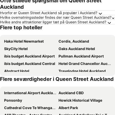
Ofte stillede spørgsmål om Queen Street
Auckland
Hvorfor er Queen Street Auckland så populær i Auckland?
Hvilke overnatningssteder findes der nær Queen Street Auckland?
Hvilke andre attraktioner ligger tæt på Queen Street Auckland?
Flere top hoteller
Haka Hotel Newmarket
Cordis, Auckland
SkyCity Hotel
Oaks Auckland Hotel
ibis budget Auckland Airport
Pullman Auckland Airport
ibis budget Auckland Central
Hotel Grand Chancellor Auckland
Abstract Hotel
Travelodge Hotel Auckland Wynyard Quarter
Flere seværdigheder i Queen Street Auckland
Parkside Hotel & Apartments Auckland
Holiday Inn Express Auckland City Centre By Ihg
Rendezvous Heritage Hotel Auckland
Jo&joe Auckland (opening Autumn 2025)
International Airport Auckland
Auckland CBD
Edit Auckland Central
JetPark Auckland Airport Hotel
Ponsonby
Howick Historical Village
Grand Millennium Auckland
Rydges Auckland
Cathedral Cove Te Whanganui A Hei
Albert Park
Gamma Hotel
Ascotia Off Queen