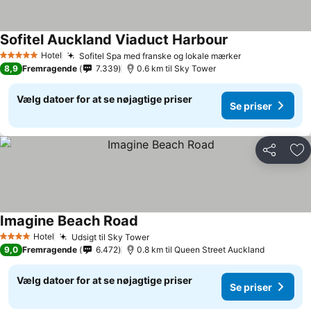
Sofitel Auckland Viaduct Harbour
Hotel
Sofitel Spa med franske og lokale mærker
5 Stjerner
8,9
Fremragende
7.339
0.6 km til Sky Tower
Vælg datoer for at se nøjagtige priser
Se priser
Del
Føj
Imagine Beach Road
Hotel
Udsigt til Sky Tower
4 Stjerner
9,0
Fremragende
6.472
0.8 km til Queen Street Auckland
Vælg datoer for at se nøjagtige priser
Se priser