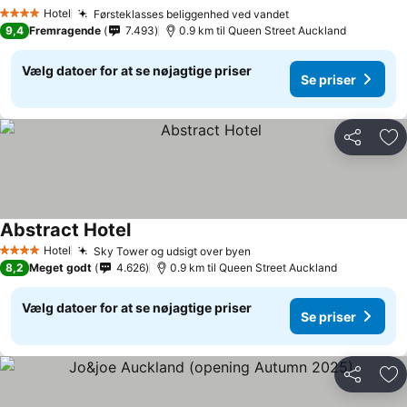
Hotel
Førsteklasses beliggenhed ved vandet
4 Stjerner
9,4
Fremragende
7.493
0.9 km til Queen Street Auckland
Vælg datoer for at se nøjagtige priser
Se priser
Del
Føj
Abstract Hotel
Hotel
Sky Tower og udsigt over byen
4 Stjerner
8,2
Meget godt
4.626
0.9 km til Queen Street Auckland
Vælg datoer for at se nøjagtige priser
Se priser
Del
Føj