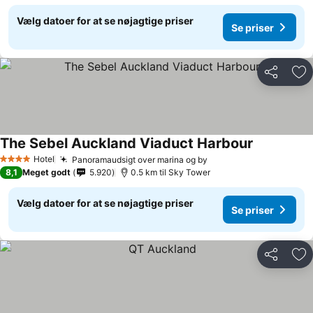
Vælg datoer for at se nøjagtige priser
Se priser
Del
Føj
The Sebel Auckland Viaduct Harbour
Hotel
Panoramaudsigt over marina og by
4 Stjerner
8,1
Meget godt
5.920
0.5 km til Sky Tower
Vælg datoer for at se nøjagtige priser
Se priser
Del
Føj