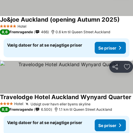
Jo&joe Auckland (opening Autumn 2025)
Hotel
5 Stjerner
8,6
Fremragende
466
0.6 km til Queen Street Auckland
Vælg datoer for at se nøjagtige priser
Se priser
Del
Føj
Travelodge Hotel Auckland Wynyard Quarter
Hotel
Udsigt over havn eller byens skyline
4 Stjerner
8,8
Fremragende
6.500
1.1 km til Queen Street Auckland
Vælg datoer for at se nøjagtige priser
Se priser