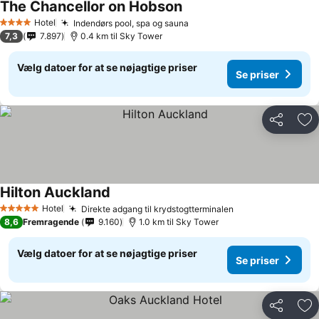
The Chancellor on Hobson
Hotel
Indendørs pool, spa og sauna
4 Stjerner
7,3
7.897
0.4 km til Sky Tower
Vælg datoer for at se nøjagtige priser
Se priser
Del
Føj
Hilton Auckland
Hotel
Direkte adgang til krydstogtterminalen
5 Stjerner
8,6
Fremragende
9.160
1.0 km til Sky Tower
Vælg datoer for at se nøjagtige priser
Se priser
Del
Føj