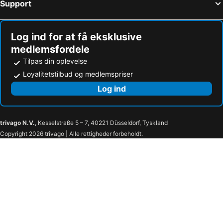
Support
Mt Smart Stadium
Bay of Islands Vintage Railway
Albion Hotel
Horizon by SkyCity
Tauranga Airport
Kelly Tarlton's Underwater World
Hotel Indigo Auckland By Ihg
Swiss-Belsuites Victoria Park Auckland
Log ind for at få eksklusive
Mount Richmond Hotel
Mini Homestay
medlemsfordele
Mercure Auckland Queen Street
SO/ Auckland
Tilpas din oplevelse
Loyalitetstilbud og medlemspriser
Log ind
trivago N.V.
, Kesselstraße 5 – 7, 40221 Düsseldorf, Tyskland
Copyright 2026 trivago | Alle rettigheder forbeholdt.