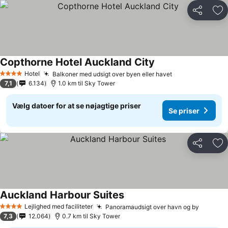
Del
Føj
Copthorne Hotel Auckland City
Hotel
Balkoner med udsigt over byen eller havet
4 Stjerner
7,1
6.134
1.0 km til Sky Tower
Vælg datoer for at se nøjagtige priser
Se priser
Del
Føj
Auckland Harbour Suites
Lejlighed med faciliteter
Panoramaudsigt over havn og by
4 Stjerner
7,3
12.064
0.7 km til Sky Tower