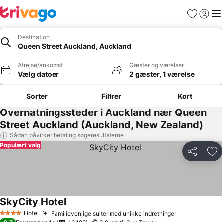
Favoritter
Log ind
Me
Destination
Queen Street Auckland, Auckland
Afrejse/ankomst
Gæster og værelser
Vælg datoer
2 gæster, 1 værelse
Sorter
Filtrer
Kort
Overnatningssteder i Auckland nær Queen
Street Auckland (Auckland, New Zealand)
Sådan påvirker betaling søgeresultaterne
Populært valg
Del
Føj
SkyCity Hotel
Hotel
Familievenlige suiter med unikke indretninger
4 Stjerner