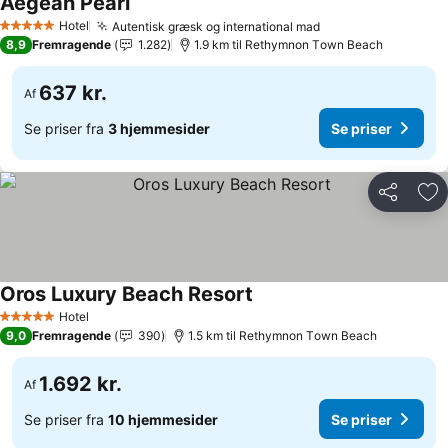
Aegean Pearl
Hotel
Autentisk græsk og international mad
5 Stjerner
8,9
Fremragende
1.282
1.9 km til Rethymnon Τown Beach
637 kr.
Af
Se priser fra
3 hjemmesider
Se priser
Del
Føj
Oros Luxury Beach Resort
Hotel
5 Stjerner
9,0
Fremragende
390
1.5 km til Rethymnon Τown Beach
1.692 kr.
Af
Se priser fra
10 hjemmesider
Se priser