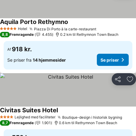
Aquila Porto Rethymno
Hotel
Piazza Di Porto à la carte-restaurant
5 Stjerner
8,8
Fremragende
4.455
0.2 km til Rethymnon Τown Beach
918 kr.
Af
Se priser fra
14 hjemmesider
Se priser
Del
Føj
Civitas Suites Hotel
Lejlighed med faciliteter
Boutique-design i historisk bygning
4 Stjerner
8,7
Fremragende
1.901
0.6 km til Rethymnon Τown Beach