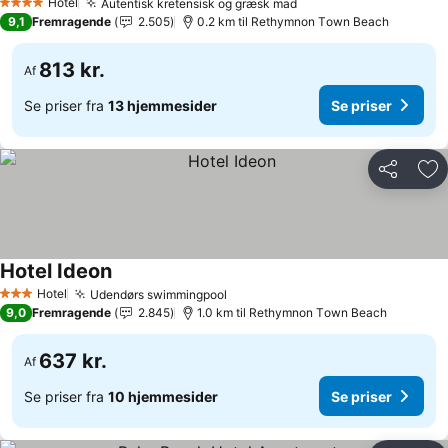
Hotel
Autentisk kretensisk og græsk mad
4 Stjerner
9,1
Fremragende
2.505
0.2 km til Rethymnon Τown Beach
813 kr.
Af
Se priser fra
13 hjemmesider
Se priser
Del
Føj
Hotel Ideon
Hotel
Udendørs swimmingpool
3 Stjerner
9,0
Fremragende
2.845
1.0 km til Rethymnon Τown Beach
637 kr.
Af
Se priser fra
10 hjemmesider
Se priser