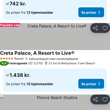
742 kr.
Af
Se priser fra
12 hjemmesider
Se priser
Populært valg
Del
Føj
Creta Palace, A Resort to Live®
Resort
Saltvandspool med vandrutsjebaner
5 Stjerner
9,0
Fremragende
5.270
3.1 km til Rethymnon Τown Beach
1.438 kr.
Af
Se priser fra
15 hjemmesider
Se priser
Del
Føj