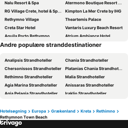
Nalu Resort & Spa
Atermono Boutique Resort & Spa
RG Village Crete, hotel & Spa resort
Kimpton La Mer Crete by IHG
Rethymno Village
Theartemis Palace
Creta Star Hotel
Vantaris Luxury Beach Resort
Aquila Porto Rethymno
Atrium Ambiance Hotel
Andre populære stranddestinationer
May Beach Hotel
Anemos Luxury Grand Resort
Achillion Palace
Macaris Suites & Spa
Analipsis Strandhoteller
Chania Strandhoteller
Palazzino di Corina
Aegean Pearl
Chersonissos Strandhoteller
Platanias Chania Strandhoteller
Aquila Rithymna Beach
Nautilux Rethymno by Mage Hotels
Rethimno Strandhoteller
Malia Strandhoteller
The Syntopia Hotel - Adults Only
Hotel Ideon
Agia Marina Strandhoteller
Anissaras Strandhoteller
Rethymno Palace
Odyssia Beach Hotel
Agia Pelagia Strandhoteller
Iraklio Strandhoteller
White Olive Elite Rethymno
Rimondi Boutique Hotel - Small Luxury Hotels of the World
Goúves Strandhoteller
Daratsos Strandhoteller
Amira Luxury Resort & Spa - Adults Only
Begeti Bay Hotel
Stalos Strandhoteller
Kolymbari Strandhoteller
Grecotel Plaza Beach House
Hotel Palladion by Anayia All Inclusive Resorts
Hotelsøgning
Europa
Grækenland
Kreta
Rethimno
Rethymnon Τown Beach
Bali Strandhoteller
Limenas Chersonissos Strandhoteller
Petrino Horio
Vantaris Palace
Sissi Strandhoteller
Adele Strandhoteller
Minos Ambassador Suites & Spa - Adults only
Olympic Palladium