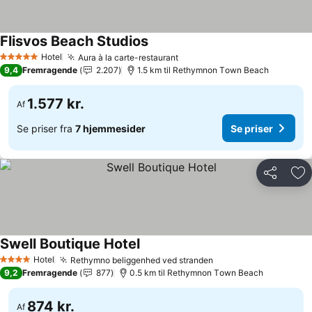
Flisvos Beach Studios
Hotel
Aura à la carte-restaurant
5 Stjerner
9,4
Fremragende
2.207
1.5 km til Rethymnon Τown Beach
1.577 kr.
Af
Se priser fra
7 hjemmesider
Se priser
Del
Føj
Swell Boutique Hotel
Hotel
Rethymno beliggenhed ved stranden
4 Stjerner
9,2
Fremragende
877
0.5 km til Rethymnon Τown Beach
874 kr.
Af