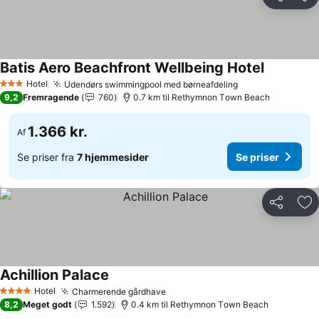
Del
Føj
Batis Aero Beachfront Wellbeing Hotel
Hotel
Udendørs swimmingpool med børneafdeling
3 Stjerner
9,2
Fremragende
760
0.7 km til Rethymnon Τown Beach
1.366 kr.
Af
Se priser fra
7 hjemmesider
Se priser
Del
Føj
Achillion Palace
Hotel
Charmerende gårdhave
4 Stjerner
8,2
Meget godt
1.592
0.4 km til Rethymnon Τown Beach