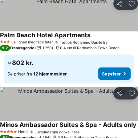
Del
Føj
Palm Beach Hotel Apartments
Lejlighed med faciliteter
Tæt på Rethymno Gamle By
3 Stjerner
9,2
Fremragende
1.250
0.4 km til Rethymnon Τown Beach
802 kr.
Af
Se priser fra
12 hjemmesider
Se priser
Del
Føj
Minos Ambassador Suites & Spa - Adults only
Hotel
Luksuriøs spa og wellness
5 Stjerner
9,1
Fremragende
564
0.8 km til Rethymnon Τown Beach