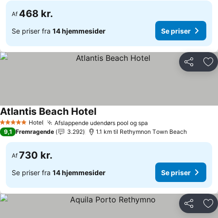
468 kr.
Af
Se priser fra
14 hjemmesider
Se priser
Del
Føj
Atlantis Beach Hotel
Hotel
Afslappende udendørs pool og spa
5 Stjerner
9,1
Fremragende
3.292
1.1 km til Rethymnon Τown Beach
730 kr.
Af
Se priser fra
14 hjemmesider
Se priser
Del
Føj