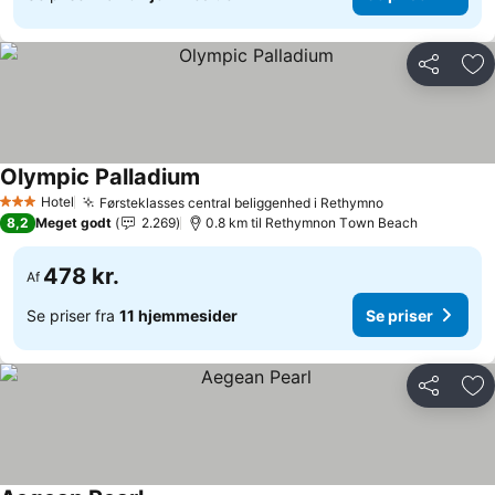
Del
Føj
Olympic Palladium
Hotel
Førsteklasses central beliggenhed i Rethymno
3 Stjerner
8,2
Meget godt
2.269
0.8 km til Rethymnon Τown Beach
478 kr.
Af
Se priser fra
11 hjemmesider
Se priser
Del
Føj