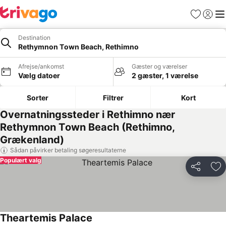
Favoritter
Log ind
Me
Destination
Rethymnon Τown Beach, Rethimno
Afrejse/ankomst
Gæster og værelser
Vælg datoer
2 gæster, 1 værelse
Sorter
Filtrer
Kort
Overnatningssteder i Rethimno nær
Rethymnon Τown Beach (Rethimno,
Grækenland)
Sådan påvirker betaling søgeresultaterne
Populært valg
Del
Føj
Theartemis Palace