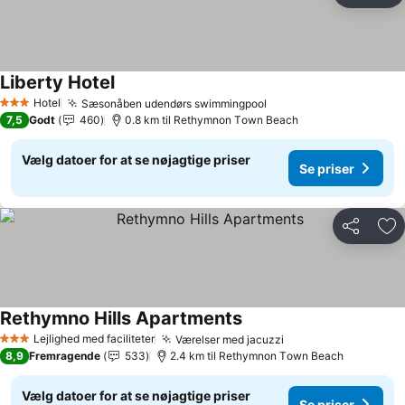
Liberty Hotel
Hotel
Sæsonåben udendørs swimmingpool
3 Stjerner
7,5
Godt
460
0.8 km til Rethymnon Τown Beach
Vælg datoer for at se nøjagtige priser
Se priser
Del
Føj
Rethymno Hills Apartments
Lejlighed med faciliteter
Værelser med jacuzzi
3 Stjerner
8,9
Fremragende
533
2.4 km til Rethymnon Τown Beach
Vælg datoer for at se nøjagtige priser
Se priser