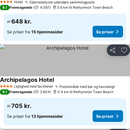
Hotel
Stjernebelyste udendørs swimmingpools
4 Stjerner
9,1
Fremragende
4.597
0.6 km til Rethymnon Τown Beach
648 kr.
Af
Se priser fra
15 hjemmesider
Se priser
Del
Føj
Archipelagos Hotel
Lejlighed med faciliteter
Poolområde med bar og havudsigt
4 Stjerner
9,1
Fremragende
2.604
0.4 km til Rethymnon Τown Beach
705 kr.
Af
Se priser fra
13 hjemmesider
Se priser