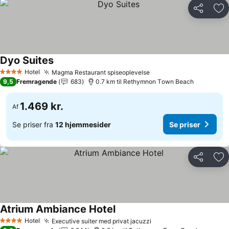
Del
Føj
Dyo Suites
Hotel
Magma Restaurant spiseoplevelse
4 Stjerner
9,5
Fremragende
683
0.7 km til Rethymnon Τown Beach
1.469 kr.
Af
Se priser fra
12 hjemmesider
Se priser
Del
Føj
Atrium Ambiance Hotel
Hotel
Executive suiter med privat jacuzzi
4 Stjerner