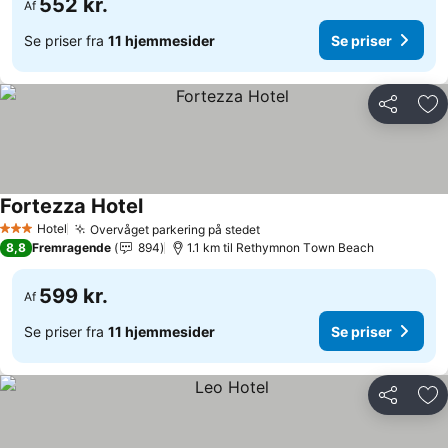
552 kr.
Af
Se priser fra
11 hjemmesider
Se priser
Del
Føj
Fortezza Hotel
Hotel
Overvåget parkering på stedet
3 Stjerner
8,8
Fremragende
894
1.1 km til Rethymnon Τown Beach
599 kr.
Af
Se priser fra
11 hjemmesider
Se priser
Del
Føj