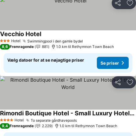
Del
Føj
Vecchio Hotel
Hotel
Swimmingpool i den gamle bydel
3 Stjerner
8,6
Fremragende
881
1.0 km til Rethymnon Τown Beach
Vælg datoer for at se nøjagtige priser
Se priser
Del
Føj
Rimondi Boutique Hotel - Small Luxury Hotels of the World
Hotel
To separate gårdhavepools
4 Stjerner
9,4
Fremragende
2.229
1.0 km til Rethymnon Τown Beach