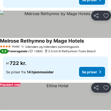
Del
Føj
Melrose Rethymno by Mage Hotels
Hotel
Udendørs og indendørs swimmingpools
4 Stjerner
9,6
Fremragende
1.684
0.5 km til Rethymnon Τown Beach
722 kr.
Af
Se priser fra
14 hjemmesider
Se priser
Populært valg
Del
Føj