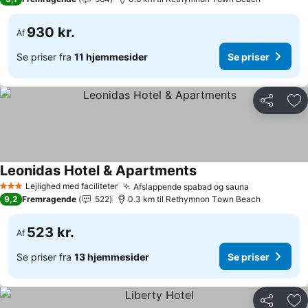
930 kr.
Af
Se priser fra
11 hjemmesider
Se priser
Del
Føj
Leonidas Hotel & Apartments
Lejlighed med faciliteter
Afslappende spabad og sauna
3 Stjerner
9,2
Fremragende
522
0.3 km til Rethymnon Τown Beach
523 kr.
Af
Se priser fra
13 hjemmesider
Se priser
Del
Føj