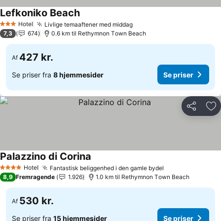
Lefkoniko Beach
Hotel
Livlige temaaftener med middag
3 Stjerner
7,3
674
0.6 km til Rethymnon Τown Beach
427 kr.
Af
Se priser fra
8 hjemmesider
Se priser
Del
Føj
Palazzino di Corina
Hotel
Fantastisk beliggenhed i den gamle bydel
4 Stjerner
8,9
Fremragende
1.926
1.0 km til Rethymnon Τown Beach
530 kr.
Af
Se priser fra
15 hjemmesider
Se priser