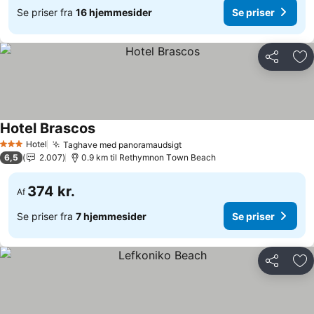
Se priser fra
16 hjemmesider
Se priser
Del
Føj
Hotel Brascos
Hotel
Taghave med panoramaudsigt
3 Stjerner
6,5
2.007
0.9 km til Rethymnon Τown Beach
374 kr.
Af
Se priser fra
7 hjemmesider
Se priser
Del
Føj