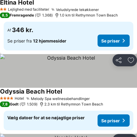
Eltina Hotel
Lejlighed med faciliteter
Veludstyrede tekøkkener
2 Stjerner
8,5
Fremragende
1.368
1.0 km til Rethymnon Τown Beach
346 kr.
Af
Se priser fra
12 hjemmesider
Se priser
Del
Føj
Odyssia Beach Hotel
Hotel
Melody Spa wellnessbehandlinger
4 Stjerner
7,8
Godt
1.509
2.3 km til Rethymnon Τown Beach
Vælg datoer for at se nøjagtige priser
Se priser