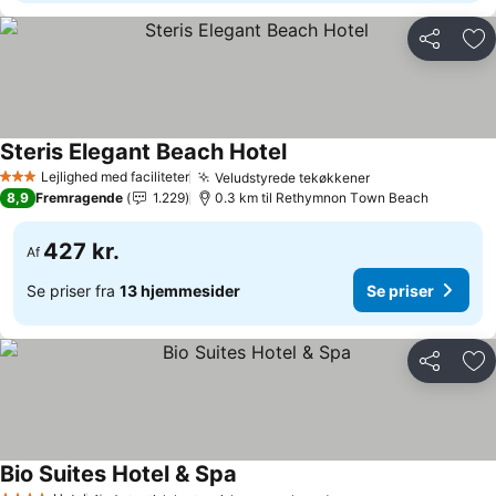
Del
Føj
Steris Elegant Beach Hotel
Lejlighed med faciliteter
Veludstyrede tekøkkener
3 Stjerner
8,9
Fremragende
1.229
0.3 km til Rethymnon Τown Beach
427 kr.
Af
Se priser fra
13 hjemmesider
Se priser
Del
Føj
Bio Suites Hotel & Spa