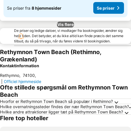
Se priser fra
8 hjemmesider
Se priser
Vis flere
De priser og ledige datoer, vi modtager fra bookingsider, ændrer sig
hele tiden. Det betyder, at du ikke altid kan finde præcis det samme
tilbud, du så på trivago, når du føres videre til bookingsiden.
Rethymnon Τown Beach (Rethimno,
Grækenland)
Kontaktinformation
Rethymno
,
74100
,
|
Officiel hjemmeside
Ofte stillede spørgsmål om Rethymnon Τown
Beach
Hvorfor er Rethymnon Τown Beach så populær i Rethimno?
Hvilke overnatningssteder findes der nær Rethymnon Τown Beach?
Hvilke andre attraktioner ligger tæt på Rethymnon Τown Beach?
Flere top hoteller