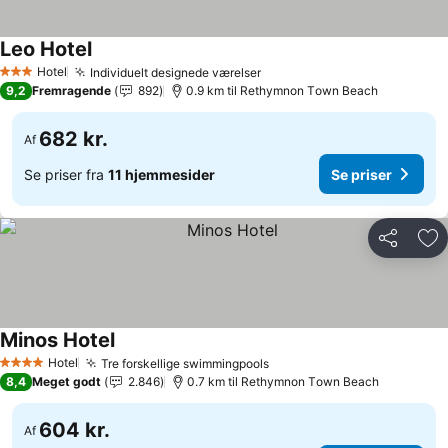
Leo Hotel
Hotel
Individuelt designede værelser
3 Stjerner
9,2
Fremragende
892
0.9 km til Rethymnon Τown Beach
682 kr.
Af
Se priser fra
11 hjemmesider
Se priser
Del
Føj
Minos Hotel
Hotel
Tre forskellige swimmingpools
4 Stjerner
8,4
Meget godt
2.846
0.7 km til Rethymnon Τown Beach
604 kr.
Af