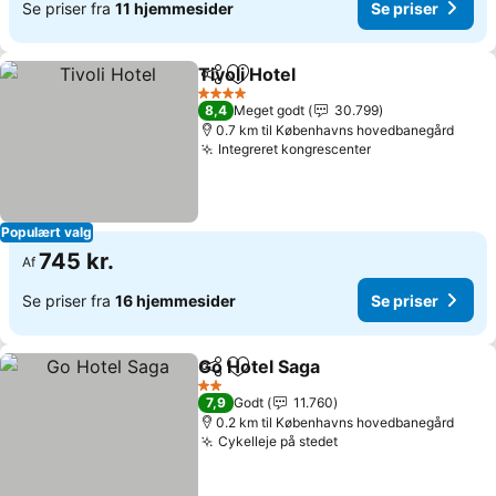
Se priser fra
11 hjemmesider
Se priser
Tivoli Hotel
Del
Føj til favoritter
4 Stjerner
8,4
Meget godt
30.799
0.7 km til Københavns hovedbanegård
Integreret kongrescenter
Populært valg
745 kr.
Af
Se priser fra
16 hjemmesider
Se priser
Go Hotel Saga
Del
Føj til favoritter
2 Stjerner
7,9
Godt
11.760
0.2 km til Københavns hovedbanegård
Cykelleje på stedet