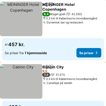
MEININGER Hotel
Del
Føj til favoritter
Copenhagen
8,4
Meget godt
42.350
0.2 km til Københavns hovedbanegård
Dynamisk bar og restaurant
457 kr.
Af
Se priser fra
1 hjemmeside
Se priser
Cabinn City
Del
Føj til favoritter
2 Stjerner
7,2
31.311
0.5 km til Københavns hovedbanegård
Cykelleje på stedet