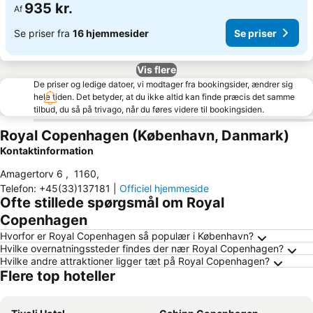
935 kr.
Af
Se priser fra
16 hjemmesider
Se priser
Vis flere
De priser og ledige datoer, vi modtager fra bookingsider, ændrer sig
hele tiden. Det betyder, at du ikke altid kan finde præcis det samme
tilbud, du så på trivago, når du føres videre til bookingsiden.
Royal Copenhagen (København, Danmark)
Kontaktinformation
Amagertorv 6
,
1160
,
Telefon
:
+45(33)137181
|
Officiel hjemmeside
Ofte stillede spørgsmål om Royal
Copenhagen
Hvorfor er Royal Copenhagen så populær i København?
Hvilke overnatningssteder findes der nær Royal Copenhagen?
Hvilke andre attraktioner ligger tæt på Royal Copenhagen?
Flere top hoteller