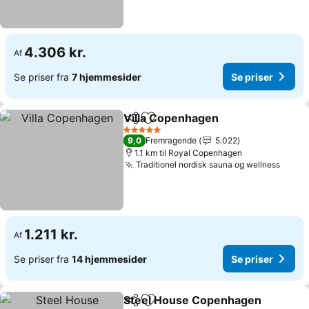
4.306 kr.
Af
Se priser fra
7 hjemmesider
Se priser
Villa Copenhagen
Del
Føj til favoritter
5 Stjerner
9,0
Fremragende
5.022
1.1 km til Royal Copenhagen
Traditionel nordisk sauna og wellness
1.211 kr.
Af
Se priser fra
14 hjemmesider
Se priser
Steel House Copenhagen
Del
Føj til favoritter