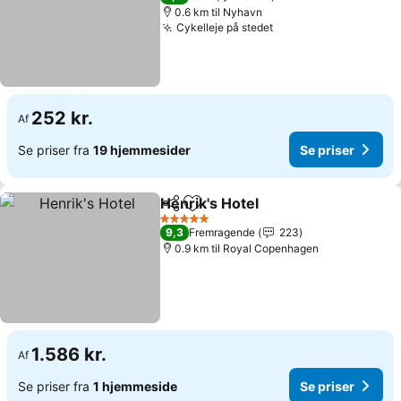
0.6 km til Nyhavn
Cykelleje på stedet
252 kr.
Af
Se priser fra
19 hjemmesider
Se priser
Henrik's Hotel
Del
Føj til favoritter
5 Stjerner
9,3
Fremragende
223
0.9 km til Royal Copenhagen
1.586 kr.
Af
Se priser fra
1 hjemmeside
Se priser