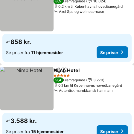
8,5
Fremragende
10.024
0.2 km til Københavns hovedbanegård
Axel Spa og wellness-oase
858 kr.
Af
Se priser fra
11 hjemmesider
Se priser
Nimb Hotel
Del
Føj til favoritter
5 Stjerner
9,4
Fremragende
3.270
0.1 km til Københavns hovedbanegård
Autentisk marokkansk hammam
3.588 kr.
Af
Se priser fra
15 hjemmesider
Se priser