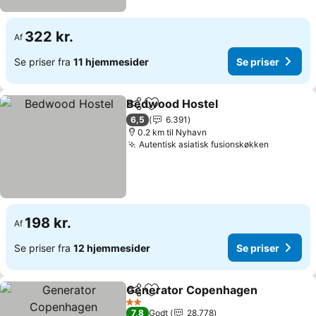
322 kr.
Af
Se priser fra
11 hjemmesider
Se priser
Bedwood Hostel
Del
Føj til favoritter
6,5
6.391
0.2 km til Nyhavn
Autentisk asiatisk fusionskøkken
198 kr.
Af
Se priser fra
12 hjemmesider
Se priser
Generator Copenhagen
Del
Føj til favoritter
2 Stjerner
7,8
Godt
28.778