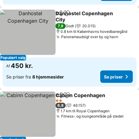
Danhostel Copenhagen
Del
Føj til favoritter
City
7,9
Godt
20.015
0.8 km til Københavns hovedbanegård
Panoramaudsigt over by og havn
Populært valg
450 kr.
Af
Se priser fra
8 hjemmesider
Se priser
Cabinn Copenhagen
Del
Føj til favoritter
2 Stjerner
6,8
46.157
1.7 km til Royal Copenhagen
Fitness- og loungeområde på stedet