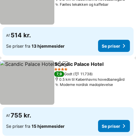
Fælles tekøkken og kaffebar
514 kr.
Af
Se priser fra
13 hjemmesider
Se priser
Scandic Palace Hotel
Del
Føj til favoritter
4 Stjerner
7,9
Godt
11.738
0.5 km til Københavns hovedbanegård
Moderne nordisk madoplevelse
755 kr.
Af
Se priser fra
15 hjemmesider
Se priser