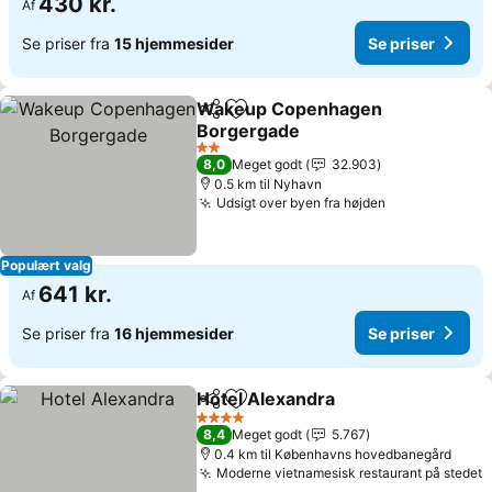
430 kr.
Af
Se priser fra
15 hjemmesider
Se priser
Wakeup Copenhagen
Del
Føj til favoritter
Borgergade
2 Stjerner
8,0
Meget godt
32.903
0.5 km til Nyhavn
Udsigt over byen fra højden
Populært valg
641 kr.
Af
Se priser fra
16 hjemmesider
Se priser
Hotel Alexandra
Del
Føj til favoritter
4 Stjerner
8,4
Meget godt
5.767
0.4 km til Københavns hovedbanegård
Moderne vietnamesisk restaurant på stedet