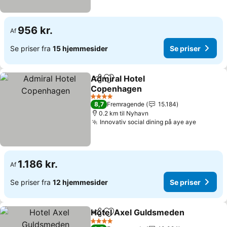
956 kr.
Af
Se priser fra
15 hjemmesider
Se priser
Admiral Hotel
Del
Føj til favoritter
Copenhagen
4 Stjerner
8,7
Fremragende
15.184
0.2 km til Nyhavn
Innovativ social dining på aye aye
1.186 kr.
Af
Se priser fra
12 hjemmesider
Se priser
Hotel Axel Guldsmeden
Del
Føj til favoritter
4 Stjerner