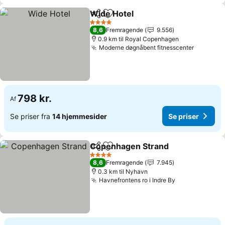
Wide Hotel
Del
Føj til favoritter
4 Stjerner
8,6
Fremragende
9.556
0.9 km til Royal Copenhagen
Moderne døgnåbent fitnesscenter
798 kr.
Af
Se priser fra
14 hjemmesider
Se priser
Copenhagen Strand
Del
Føj til favoritter
4 Stjerner
8,6
Fremragende
7.945
0.3 km til Nyhavn
Havnefrontens ro i Indre By