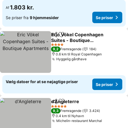
1.803 kr.
Af
Se priser fra
9 hjemmesider
Se priser
Eric Vökel Copenhagen
Del
Føj til favoritter
Suites - Boutique
Apartments
4 Stjerner
9,2
Fremragende
184
0.6 km til Royal Copenhagen
Hyggelig gårdhave
Vælg datoer for at se nøjagtige priser
Se priser
d'Angleterre
Del
Føj til favoritter
5 Stjerner
9,3
Fremragende
3.424
0.4 km til Nyhavn
Michelin-restaurant Marchal