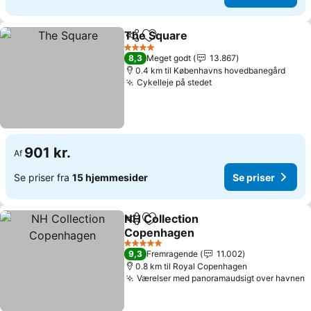
The Square
Del
Føj til favoritter
4 Stjerner
8,3
Meget godt
13.867
0.4 km til Københavns hovedbanegård
Cykelleje på stedet
901 kr.
Af
Se priser fra
15 hjemmesider
Se priser
NH Collection
Del
Føj til favoritter
Copenhagen
5 Stjerner
9,3
Fremragende
11.002
0.8 km til Royal Copenhagen
Værelser med panoramaudsigt over havnen