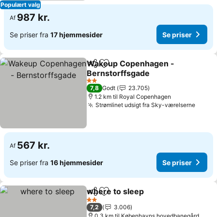
Populært valg
987 kr.
Af
Se priser fra
17 hjemmesider
Se priser
Wakeup Copenhagen -
Del
Føj til favoritter
Bernstorffsgade
2 Stjerner
7,8
Godt
23.705
1.2 km til Royal Copenhagen
Strømlinet udsigt fra Sky-værelserne
567 kr.
Af
Se priser fra
16 hjemmesider
Se priser
where to sleep
Del
Føj til favoritter
2 Stjerner
7,2
3.006
0.3 km til Københavns hovedbanegård