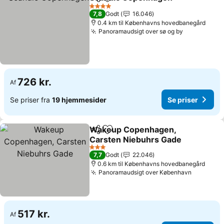
Del
Føj til favoritter
4 Stjerner
7,8
Godt
16.046
0.4 km til Københavns hovedbanegård
Panoramaudsigt over sø og by
726 kr.
Af
Se priser fra
19 hjemmesider
Se priser
Wakeup Copenhagen,
Del
Føj til favoritter
Carsten Niebuhrs Gade
3 Stjerner
7,7
Godt
22.046
0.6 km til Københavns hovedbanegård
Panoramaudsigt over København
517 kr.
Af