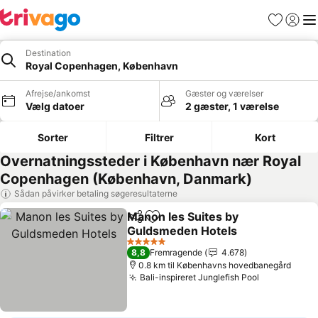
Favoritter
Log ind
Me
Destination
Royal Copenhagen, København
Afrejse/ankomst
Gæster og værelser
Vælg datoer
2 gæster, 1 værelse
Sorter
Filtrer
Kort
Overnatningssteder i København nær Royal
Copenhagen (København, Danmark)
Sådan påvirker betaling søgeresultaterne
Manon les Suites by
Del
Føj til favoritter
Guldsmeden Hotels
5 Stjerner
8,8
Fremragende
4.678
0.8 km til Københavns hovedbanegård
Bali-inspireret Junglefish Pool