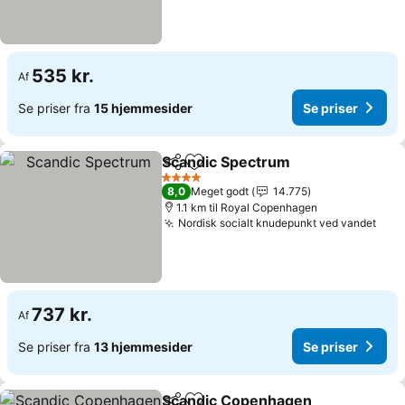
535 kr.
Af
Se priser fra
15 hjemmesider
Se priser
Scandic Spectrum
Del
Føj til favoritter
4 Stjerner
8,0
Meget godt
14.775
1.1 km til Royal Copenhagen
Nordisk socialt knudepunkt ved vandet
737 kr.
Af
Se priser fra
13 hjemmesider
Se priser
Scandic Copenhagen