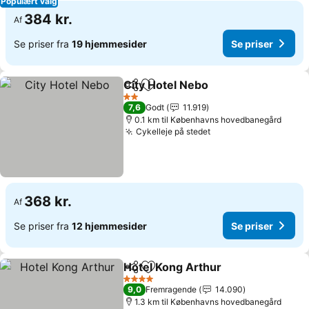
Populært valg
384 kr.
Af
Se priser fra
19 hjemmesider
Se priser
City Hotel Nebo
Del
Føj til favoritter
2 Stjerner
7,6
Godt
11.919
0.1 km til Københavns hovedbanegård
Cykelleje på stedet
368 kr.
Af
Se priser fra
12 hjemmesider
Se priser
Hotel Kong Arthur
Del
Føj til favoritter
4 Stjerner
9,0
Fremragende
14.090
1.3 km til Københavns hovedbanegård