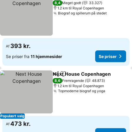
8,4
Meget godt
33.327
1.2 km til Royal Copenhagen
Biograf og spillerum på stedet
393 kr.
Af
Se priser fra
11 hjemmesider
Se priser
Next House Copenhagen
Del
Føj til favoritter
8,6
Fremragende
48.873
1.2 km til Royal Copenhagen
Topmoderne biograf og yoga
Populært valg
473 kr.
Af