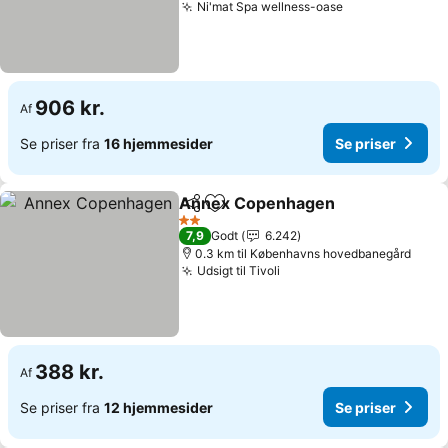
Ni'mat Spa wellness-oase
906 kr.
Af
Se priser fra
16 hjemmesider
Se priser
Annex Copenhagen
Del
Føj til favoritter
2 Stjerner
7,9
Godt
6.242
0.3 km til Københavns hovedbanegård
Udsigt til Tivoli
388 kr.
Af
Se priser fra
12 hjemmesider
Se priser