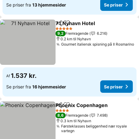
Se priser fra
13 hjemmesider
Se priser
71 Nyhavn Hotel
Del
Føj til favoritter
5 Stjerner
9,2
Fremragende
6.216
0.2 km til Nyhavn
Gourmet italiensk spisning på Il Rosmarino
1.537 kr.
Af
Se priser fra
16 hjemmesider
Se priser
Phoenix Copenhagen
Del
Føj til favoritter
4 Stjerner
8,6
Fremragende
7.498
0.3 km til Nyhavn
Førsteklasses beliggenhed nær royale
vartegn