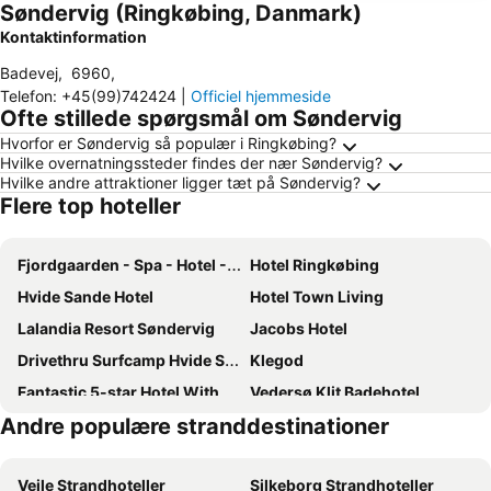
Søndervig (Ringkøbing, Danmark)
Kontaktinformation
Badevej
,
6960
,
Telefon
:
+45(99)742424
|
Officiel hjemmeside
Ofte stillede spørgsmål om Søndervig
Hvorfor er Søndervig så populær i Ringkøbing?
Hvilke overnatningssteder findes der nær Søndervig?
Hvilke andre attraktioner ligger tæt på Søndervig?
Flere top hoteller
Fjordgaarden - Spa - Hotel - Konference
Hotel Ringkøbing
Hvide Sande Hotel
Hotel Town Living
Lalandia Resort Søndervig
Jacobs Hotel
Drivethru Surfcamp Hvide Sande
Klegod
Fantastic 5-star Hotel With Swimming Pool For 10 People On The North Sea
Vedersø Klit Badehotel
Andre populære stranddestinationer
Klegod/Holmsland Klitby
Nr. Lyngvig
Nr. Lyngvig
Dancamps Nordsø
Vejle Strandhoteller
Silkeborg Strandhoteller