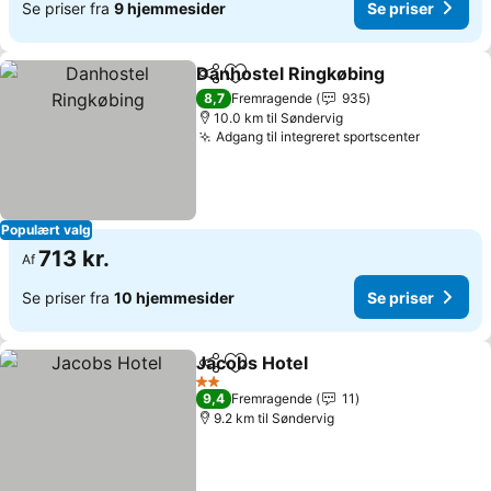
Se priser fra
9 hjemmesider
Se priser
Danhostel Ringkøbing
Del
Føj til favoritter
Se p
8,7
Fremragende
935
10.0 km til Søndervig
Adgang til integreret sportscenter
Se prise
Populært valg
713 kr.
Af
Se priser fra
10 hjemmesider
Se priser
Jacobs Hotel
Del
Føj til favoritter
Se priser
2 Stjerner
9,4
Fremragende
11
9.2 km til Søndervig