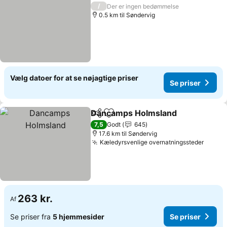
Se pris
/
Der er ingen bedømmelse
0.5 km til Søndervig
Vælg datoer for at se nøjagtige priser
Se priser
Dancamps Holmsland
Del
Føj til favoritter
Se p
7,5
Godt
645
17.6 km til Søndervig
Kæledyrsvenlige overnatningssteder
Se pri
263 kr.
Af
Se priser fra
5 hjemmesider
Se priser