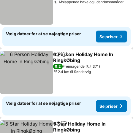
Afslappende have og udendørsområder
Se p
Vælg datoer for at se nøjagtige priser
Se priser
6 Person Holiday Home In
Del
Føj til favoritter
RingkØbing
Se priser
9,2
Fremragende
371
2.4 km til Søndervig
Vælg datoer for at se nøjagtige priser
Se priser
5 Star Holiday Home In
Del
Føj til favoritter
RingkØbing