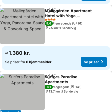
Møllegården Apartment
Del
Føj til favoritter
Hotel with Yoga,
Panorama-Sauna &
Se priser
4 Stjerner
9,6
Fremragende
91
Coworking Space
7.5 km til Søndervig
1.380 kr.
Af
Se priser fra
6 hjemmesider
Se priser
Surfers Paradise
Del
Føj til favoritter
Apartments
Se priser
8,1
Meget godt
141
13.7 km til Søndervig