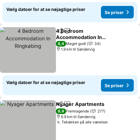
Vælg datoer for at se nøjagtige priser
Se priser
4 Bedroom
Del
Føj til favoritter
Accommodation In
Ringkøbing
Se priser
8,4
Meget godt
34
1.9 km til Søndervig
Vælg datoer for at se nøjagtige priser
Se priser
Nyager Apartments
Del
Føj til favoritter
Se pri
8,9
Fremragende
277
6.9 km til Søndervig
Tekøkken på alle værelser
Se priser