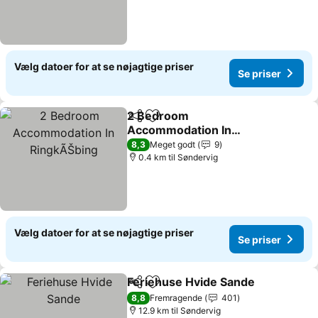
Vælg datoer for at se nøjagtige priser
Se priser
2 Bedroom
Del
Føj til favoritter
Accommodation In
RingkÃŠbing
Se priser
8,3
Meget godt
9
0.4 km til Søndervig
Vælg datoer for at se nøjagtige priser
Se priser
Feriehuse Hvide Sande
Del
Føj til favoritter
Se 
8,8
Fremragende
401
12.9 km til Søndervig