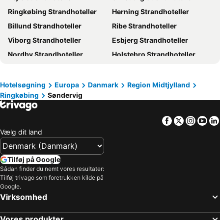
Ringkøbing Strandhoteller
Herning Strandhoteller
Billund Strandhoteller
Ribe Strandhoteller
Viborg Strandhoteller
Esbjerg Strandhoteller
Nordby Strandhoteller
Holstebro Strandhoteller
Varde Strandhoteller
Lemvig Strandhoteller
Grindsted Strandhoteller
Hvide Sande Strandhoteller
Hotelsøgning
Europa
Danmark
Region Midtjylland
Ringkøbing
Søndervig
Nykøbing Mors Strandhoteller
Skive Strandhoteller
Ulfborg Strandhoteller
Roslev Strandhoteller
Facebook
Twitter
Insta
Yo
Thyborøn-Harboør Strandhoteller
Ikast Strandhoteller
Vælg dit land
Struer Strandhoteller
Henne Strandhoteller
Give Strandhoteller
Jelling Strandhoteller
Tilføj på Google
Agger Strandhoteller
Skjern Strandhoteller
Sådan finder du nemt vores resultater:
Tilføj trivago som foretrukken kilde på
Blåvandshuk Strandhoteller
Thyholm Strandhoteller
Google.
Virksomhed
Nørre Nebel Strandhoteller
Brande Strandhoteller
Vejen Strandhoteller
Egtved Strandhoteller
Vores produkter