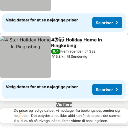
Vælg datoer for at se nøjagtige priser
Se priser
4 Star Holiday Home In
Del
Føj til favoritter
Ringkøbing
Se priser
9,4
Fremragende
382
5.8 km til Søndervig
Vælg datoer for at se nøjagtige priser
Se priser
Vis flere
De priser og ledige datoer, vi modtager fra bookingsider, ændrer sig
hele tiden. Det betyder, at du ikke altid kan finde præcis det samme
tilbud, du så på trivago, når du føres videre til bookingsiden.