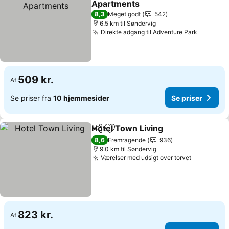
Apartments
Se priser
8,3
Meget godt
542
6.5 km til Søndervig
Direkte adgang til Adventure Park
Se prise
509 kr.
Af
Se priser fra
10 hjemmesider
Se priser
Hotel Town Living
Del
Føj til favoritter
Se prise
8,6
Fremragende
936
9.0 km til Søndervig
Værelser med udsigt over torvet
Se priser
823 kr.
Af