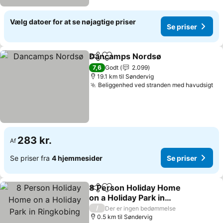
Vælg datoer for at se nøjagtige priser
Se priser
Dancamps Nordsø
Del
Føj til favoritter
Se prise
7,6
Godt
2.099
19.1 km til Søndervig
Beliggenhed ved stranden med havudsigt
Se
283 kr.
Af
Se priser fra
4 hjemmesider
Se priser
8 Person Holiday Home
Del
Føj til favoritter
on a Holiday Park in
Ringkobing
Se priser
/
Der er ingen bedømmelse
0.5 km til Søndervig