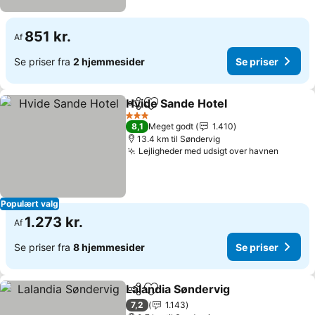
851 kr.
Af
Se priser fra
2 hjemmesider
Se priser
Hvide Sande Hotel
Del
Føj til favoritter
Se prise
3 Stjerner
8,1
Meget godt
1.410
13.4 km til Søndervig
Lejligheder med udsigt over havnen
Se pris
Populært valg
1.273 kr.
Af
Se priser fra
8 hjemmesider
Se priser
Lalandia Søndervig
Del
Føj til favoritter
Se pris
7,2
1.143