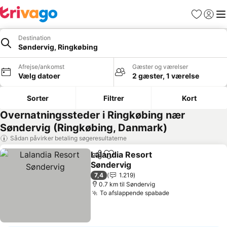
Favoritter
Log ind
Me
Destination
Søndervig, Ringkøbing
Afrejse/ankomst
Gæster og værelser
Vælg datoer
2 gæster, 1 værelse
Sorter
Filtrer
Kort
Overnatningssteder i Ringkøbing nær
Søndervig (Ringkøbing, Danmark)
Sådan påvirker betaling søgeresultaterne
Lalandia Resort
Del
Føj til favoritter
Søndervig
Se priser
7,4
1.219
0.7 km til Søndervig
To afslappende spabade
Se priser