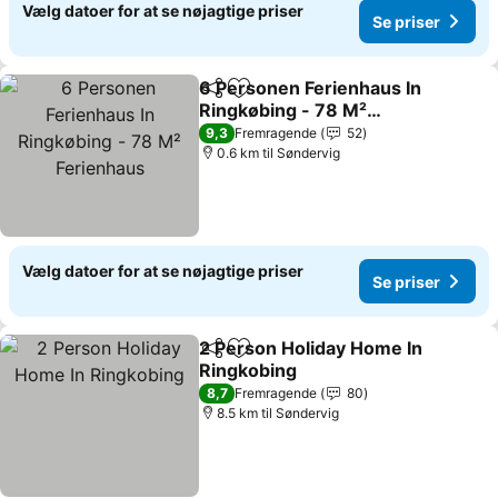
Vælg datoer for at se nøjagtige priser
Se priser
6 Personen Ferienhaus In
Del
Føj til favoritter
Ringkøbing - 78 M²
Ferienhaus
Se priser
9,3
Fremragende
52
0.6 km til Søndervig
Vælg datoer for at se nøjagtige priser
Se priser
2 Person Holiday Home In
Del
Føj til favoritter
Ringkobing
Se priser
8,7
Fremragende
80
8.5 km til Søndervig