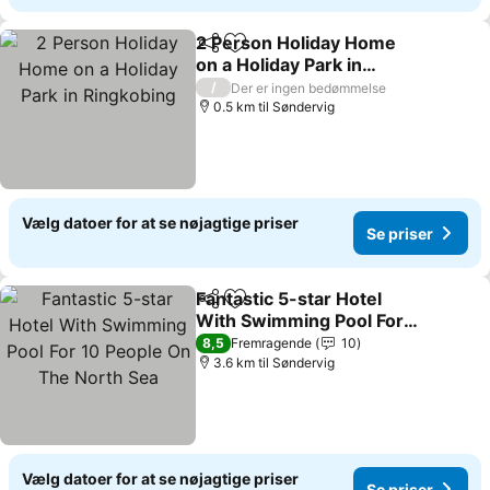
2 Person Holiday Home
Del
Føj til favoritter
on a Holiday Park in
Ringkobing
Se priser
/
Der er ingen bedømmelse
0.5 km til Søndervig
Vælg datoer for at se nøjagtige priser
Se priser
Fantastic 5-star Hotel
Del
Føj til favoritter
With Swimming Pool For
10 People On The North
Se priser
8,5
Fremragende
10
Sea
3.6 km til Søndervig
Vælg datoer for at se nøjagtige priser
Se priser