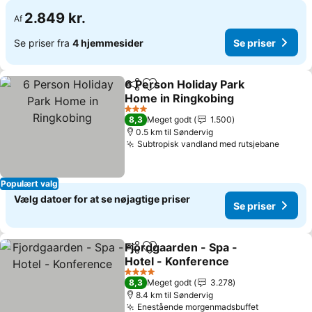
2.849 kr.
Af
Se priser fra
4 hjemmesider
Se priser
6 Person Holiday Park
Del
Føj til favoritter
Home in Ringkobing
Se priser
3 Stjerner
8,3
Meget godt
1.500
0.5 km til Søndervig
Subtropisk vandland med rutsjebane
Se pri
Populært valg
Vælg datoer for at se nøjagtige priser
Se priser
Fjordgaarden - Spa -
Del
Føj til favoritter
Hotel - Konference
Se priser
4 Stjerner
8,3
Meget godt
3.278
8.4 km til Søndervig
Enestående morgenmadsbuffet
Se priser