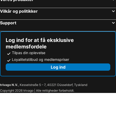
Kjellerup Strandhoteller
Hovborg Strandhoteller
Videbæk Strandhoteller
Brørup Strandhoteller
Vilkår og politikker
Bredsten Strandhoteller
Them Strandhoteller
Support
Vinderup Strandhoteller
Billum Strandhoteller
Log ind for at få eksklusive
medlemsfordele
Tilpas din oplevelse
Loyalitetstilbud og medlemspriser
Log ind
trivago N.V.
, Kesselstraße 5 – 7, 40221 Düsseldorf, Tyskland
Copyright 2026 trivago | Alle rettigheder forbeholdt.