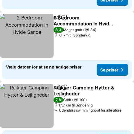
2 Bedroom
Del
Føj til favoritter
Accommodation In Hvide
Sande
Se priser
8,3
Meget godt
34
7.1 km til Søndervig
Vælg datoer for at se nøjagtige priser
Se priser
Rejkjær Camping Hytter &
Del
Føj til favoritter
Lejligheder
Se priser
7,8
Godt
190
17.7 km til Søndervig
Udendørs swimmingpool for alle aldre
Se pr