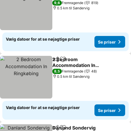
Se priser
9,6
Fremragende
819
0.5 km til Søndervig
Vælg datoer for at se nøjagtige priser
Se priser
2 Bedroom
Del
Føj til favoritter
Accommodation In
Ringkøbing
Se priser
8,5
Fremragende
48
0.5 km til Søndervig
Vælg datoer for at se nøjagtige priser
Se priser
Danland Sondervig
Del
Føj til favoritter