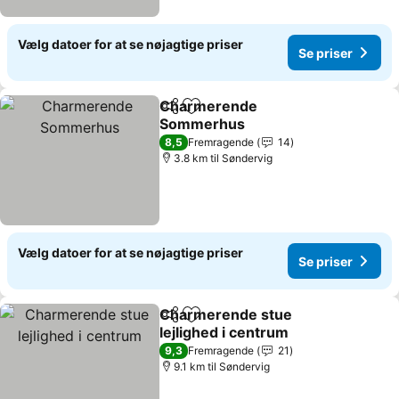
Vælg datoer for at se nøjagtige priser
Se priser
Charmerende
Del
Føj til favoritter
Sommerhus
Se priser
8,5
Fremragende
14
3.8 km til Søndervig
Vælg datoer for at se nøjagtige priser
Se priser
Charmerende stue
Del
Føj til favoritter
lejlighed i centrum
Se priser
9,3
Fremragende
21
9.1 km til Søndervig