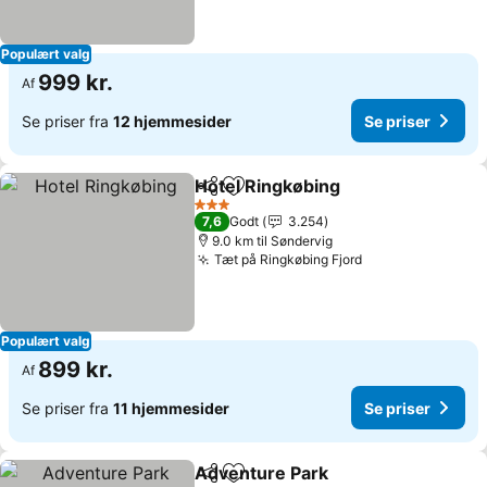
Populært valg
999 kr.
Af
Se priser fra
12 hjemmesider
Se priser
Hotel Ringkøbing
Del
Føj til favoritter
Se priser
3 Stjerner
7,6
Godt
3.254
9.0 km til Søndervig
Tæt på Ringkøbing Fjord
Se priser
Populært valg
899 kr.
Af
Se priser fra
11 hjemmesider
Se priser
Adventure Park
Del
Føj til favoritter