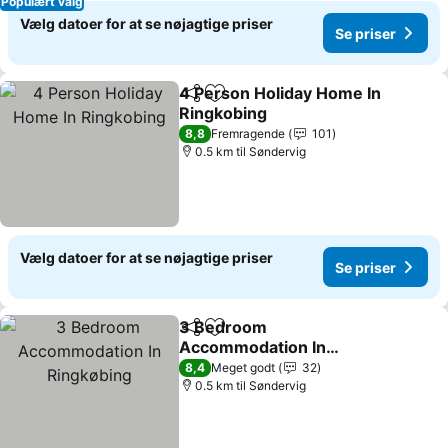
Populært valg
Vælg datoer for at se nøjagtige priser
Se priser
4 Person Holiday Home In
Del
Føj til favoritter
Ringkobing
Se priser
8,8
Fremragende
101
0.5 km til Søndervig
Vælg datoer for at se nøjagtige priser
Se priser
3 Bedroom
Del
Føj til favoritter
Accommodation In
Ringkøbing
Se priser
8,4
Meget godt
32
0.5 km til Søndervig