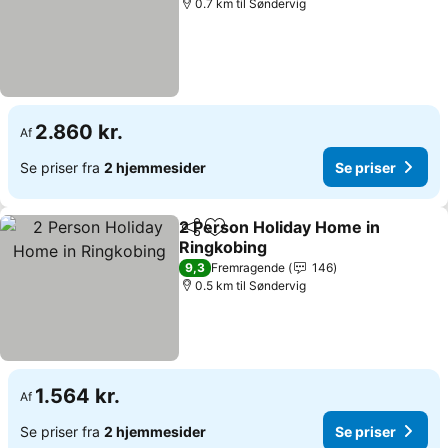
0.7 km til Søndervig
2.860 kr.
Af
Se priser fra
2 hjemmesider
Se priser
2 Person Holiday Home in
Del
Føj til favoritter
Ringkobing
Se priser
9,3
Fremragende
146
0.5 km til Søndervig
1.564 kr.
Af
Se priser fra
2 hjemmesider
Se priser