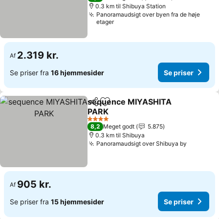
0.3 km til Shibuya Station
Panoramaudsigt over byen fra de høje
etager
2.319 kr.
Af
Se priser fra
16 hjemmesider
Se priser
sequence MIYASHITA
Del
Føj til favoritter
PARK
Se priser
4 Stjerner
8,2
Meget godt
5.875
0.3 km til Shibuya
Panoramaudsigt over Shibuya by
Se prise
905 kr.
Af
Se priser fra
15 hjemmesider
Se priser