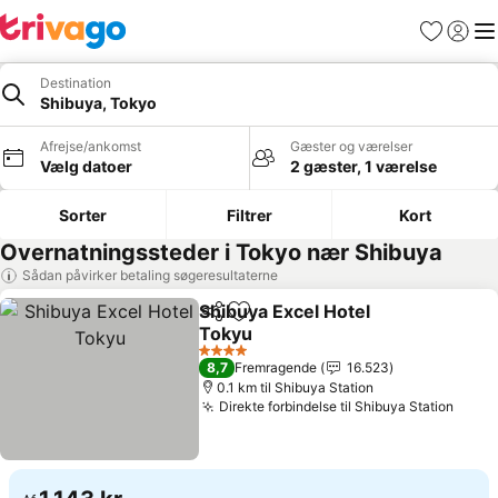
Favoritter
Log ind
Me
Destination
Shibuya, Tokyo
Afrejse/ankomst
Gæster og værelser
Vælg datoer
2 gæster, 1 værelse
Sorter
Filtrer
Kort
Overnatningssteder i Tokyo nær Shibuya
Sådan påvirker betaling søgeresultaterne
Shibuya Excel Hotel
Del
Føj til favoritter
Tokyu
Se priser
4 Stjerner
8,7
Fremragende
16.523
0.1 km til Shibuya Station
Direkte forbindelse til Shibuya Station
Se pr