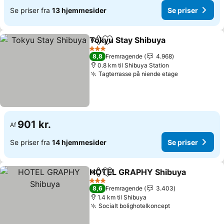
Se priser fra
13 hjemmesider
Se priser
Tokyu Stay Shibuya
Del
Føj til favoritter
Se pris
3 Stjerner
8,8
Fremragende
4.968
0.8 km til Shibuya Station
Tagterrasse på niende etage
Se priser
901 kr.
Af
Se priser fra
14 hjemmesider
Se priser
HOTEL GRAPHY Shibuya
Del
Føj til favoritter
S
3 Stjerner
8,6
Fremragende
3.403
1.4 km til Shibuya
Socialt bolighotelkoncept
Se priser