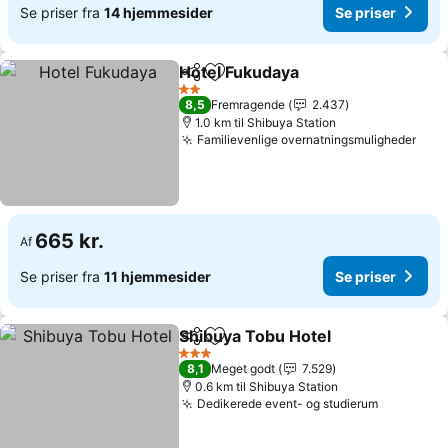
Se priser fra
14 hjemmesider
Se priser
Hotel Fukudaya
Del
Føj til favoritter
Se priser
2 Stjerner
8,5
Fremragende
2.437
1.0 km til Shibuya Station
Familievenlige overnatningsmuligheder
Se p
665 kr.
Af
Se priser fra
11 hjemmesider
Se priser
Shibuya Tobu Hotel
Del
Føj til favoritter
Se pris
3 Stjerner
8,1
Meget godt
7.529
0.6 km til Shibuya Station
Dedikerede event- og studierum
Se priser