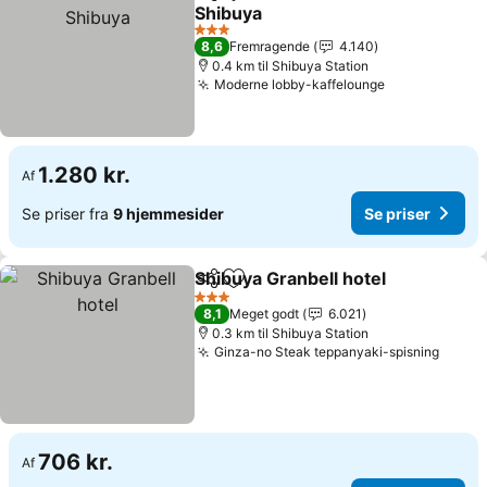
Del
Føj til favoritter
Shibuya
Se priser
3 Stjerner
8,6
Fremragende
4.140
0.4 km til Shibuya Station
Moderne lobby-kaffelounge
Se priser
1.280 kr.
Af
Se priser fra
9 hjemmesider
Se priser
Shibuya Granbell hotel
Del
Føj til favoritter
Se p
3 Stjerner
8,1
Meget godt
6.021
0.3 km til Shibuya Station
Ginza-no Steak teppanyaki-spisning
Se pri
706 kr.
Af