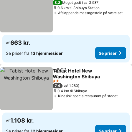
3 Stjerner
8,2
Meget godt
3.987
0.6 km til Shibuya Station
Afslappende massagestole på værelset
Se p
663 kr.
Af
Se priser fra
13 hjemmesider
Se priser
Tabist Hotel New
Del
Føj til favoritter
Washington Shibuya
Se priser
2 Stjerner
7,4
1.280
0.4 km til Shibuya
Kinesisk specialrestaurant på stedet
Se pri
1.108 kr.
Af
Se priser fra
12 hjemmesider
Se priser