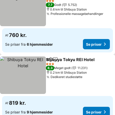
Se priser
3 Stjerner
7,7
Godt
5.752
0.6 km til Shibuya Station
Professionelle massagebehandlinger
Se pri
760 kr.
Af
Se priser fra
6 hjemmesider
Se priser
Shibuya Tokyu REI Hotel
Del
Føj til favoritter
Se
3 Stjerner
8,3
Meget godt
11.231
0.2 km til Shibuya Station
Dedikeret studiestøtte
Se priser
819 kr.
Af
Se priser fra
9 hjemmesider
Se priser