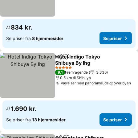
834 kr.
Af
Se priser fra
8 hjemmesider
Se priser
Hotel Indigo Tokyo
Del
Føj til favoritter
Shibuya By Ihg
Se priser
5 Stjerner
9,1
Fremragende
3.336
0.5 km til Shibuya
Værelser med panoramaudsigt over byen
Se 
1.690 kr.
Af
Se priser fra
13 hjemmesider
Se priser