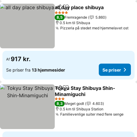
all day place shibuya
Del
Føj til favoritter
Se pri
4 Stjerner
8,5
Fremragende
5.860
0.5 km til Shibuya
Pizzeria på stedet med hjemmelavet ost
Se 
917 kr.
Af
Se priser fra
13 hjemmesider
Se priser
Tokyu Stay Shibuya Shin-
Del
Føj til favoritter
Minamiguchi
Se priser
3 Stjerner
8,3
Meget godt
4.603
0.5 km til Shibuya Station
Familievenlige suiter med flere senge
Se pri