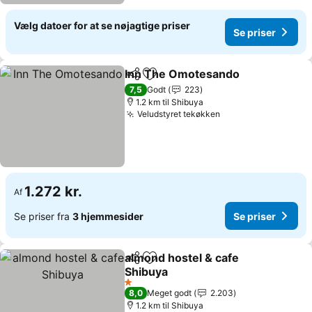
Vælg datoer for at se nøjagtige priser
Se priser
Inn The Omotesando
Del
Føj til favoritter
Se pr
7,5
Godt
223
1.2 km til Shibuya
Veludstyret tekøkken
Se priser
1.272 kr.
Af
Se priser fra
3 hjemmesider
Se priser
almond hostel & cafe
Del
Føj til favoritter
Shibuya
Se priser
1 Stjerner
8,0
Meget godt
2.203
1.2 km til Shibuya