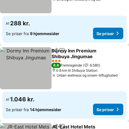
Se priser
288 kr.
Af
Se priser fra
9 hjemmesider
Se priser
Dormy Inn Premium
Del
Føj til favoritter
Shibuya Jingumae
Se priser
3 Stjerner
8,6
Fremragende
6.580
0.8 km til Shibuya Station
Urban wellness og onsen-tilflugtssted
Se pr
1.046 kr.
Af
Se priser fra
14 hjemmesider
Se priser
JR-East Hotel Mets