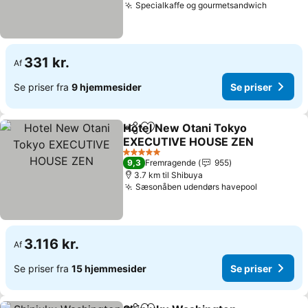
Specialkaffe og gourmetsandwich
Se prise
331 kr.
Af
Se priser fra
9 hjemmesider
Se priser
Hotel New Otani Tokyo
Del
Føj til favoritter
EXECUTIVE HOUSE ZEN
Se priser
5 Stjerner
9,3
Fremragende
955
3.7 km til Shibuya
Sæsonåben udendørs havepool
Se priser
3.116 kr.
Af
Se priser fra
15 hjemmesider
Se priser