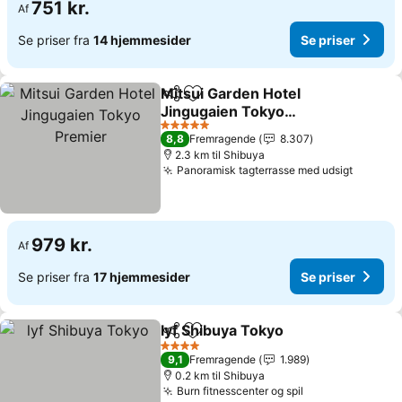
751 kr.
Af
Se priser fra
14 hjemmesider
Se priser
Mitsui Garden Hotel
Del
Føj til favoritter
Jingugaien Tokyo
Premier
Se priser
5 Stjerner
8,8
Fremragende
8.307
2.3 km til Shibuya
Panoramisk tagterrasse med udsigt
Se pris
979 kr.
Af
Se priser fra
17 hjemmesider
Se priser
lyf Shibuya Tokyo
Del
Føj til favoritter
Se priser
4 Stjerner
9,1
Fremragende
1.989
0.2 km til Shibuya
Burn fitnesscenter og spil
Se priser