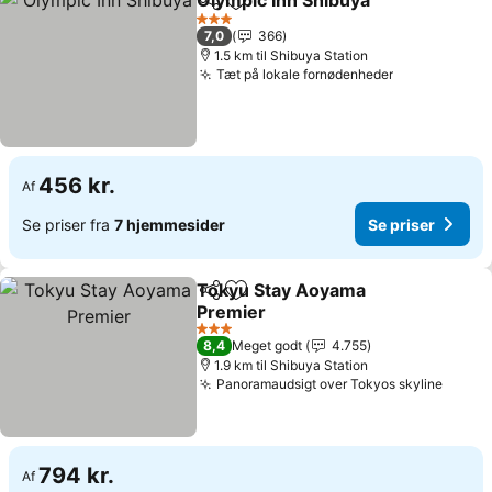
Olympic Inn Shibuya
Del
Føj til favoritter
Se pri
3 Stjerner
7,0
366
1.5 km til Shibuya Station
Tæt på lokale fornødenheder
Se priser
456 kr.
Af
Se priser fra
7 hjemmesider
Se priser
Tokyu Stay Aoyama
Del
Føj til favoritter
Premier
Se priser
3 Stjerner
8,4
Meget godt
4.755
1.9 km til Shibuya Station
Panoramaudsigt over Tokyos skyline
Se pri
794 kr.
Af