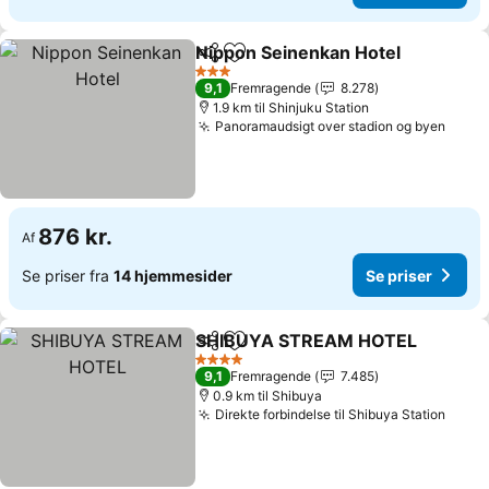
Nippon Seinenkan Hotel
Del
Føj til favoritter
Se
3 Stjerner
9,1
Fremragende
8.278
1.9 km til Shinjuku Station
Panoramaudsigt over stadion og byen
Se pr
876 kr.
Af
Se priser fra
14 hjemmesider
Se priser
SHIBUYA STREAM HOTEL
Del
Føj til favoritter
4 Stjerner
9,1
Fremragende
7.485
0.9 km til Shibuya
Direkte forbindelse til Shibuya Station
Se pr