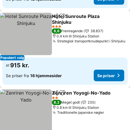
Hotel Sunroute Plaza
Del
Føj til favoritter
Shinjuku
Se priser
3 Stjerner
8,6
Fremragende
38.837
0.4 km til Shinjuku Station
Strategisk transportknudepunkt i Shinjuku
Se
Populært valg
915 kr.
Af
Se priser fra
16 hjemmesider
Se priser
Zenriren Yoyogi-No-Yado
Del
Føj til favoritter
2 Stjerner
8,2
Meget godt
230
0.8 km til Shinjuku Station
Traditionelle japanske nøgler
Se priser