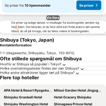
Se priser fra
10 hjemmesider
Se priser
Vis flere
De priser og ledige datoer, vi modtager fra bookingsider, ændrer sig
hele tiden. Det betyder, at du ikke altid kan finde præcis det samme
tilbud, du så på trivago, når du føres videre til bookingsiden.
Shibuya (Tokyo, Japan)
Kontaktinformation
1-1 Udagawacho, Shibuyaku, Tokyo
,
150-8010
,
Ofte stillede spørgsmål om Shibuya
Hvorfor er Shibuya så populær i Tokyo?
Hvilke overnatningssteder findes der nær Shibuya?
Hvilke andre attraktioner ligger tæt på Shibuya?
Flere top hoteller
APA Hotel & Resort Ryogoku Ekimae Tower
Mitsui Garden Hotel Jingugaien Tokyo Premier
Shinjuku Granbell Hotel
Hotel Gracery Shinjuku
Shinjuku Washington Hotel
Shinagawa Prince Hotel