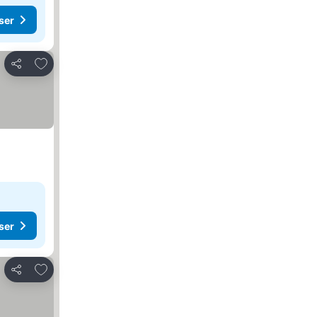
ser
Føj til favoritter
Del
ser
Føj til favoritter
Del