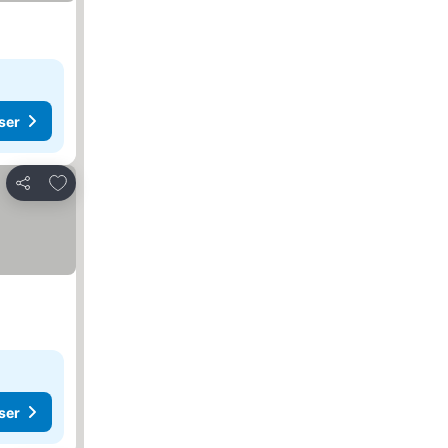
ser
Føj til favoritter
Del
ser