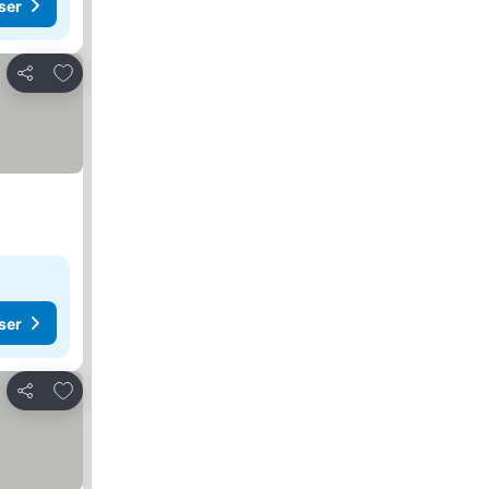
ser
Føj til favoritter
Del
ser
Føj til favoritter
Del