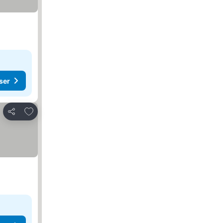
ser
Føj til favoritter
Del