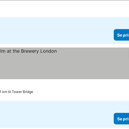
Se pri
 priser
.1 km til Tower Bridge
Se pri