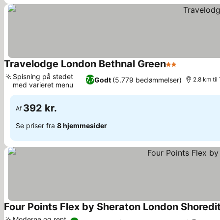
Travelodge London Bethnal Green
2 Stjerner
Se priser
Spisning på stedet
Godt
(5.779 bedømmelser)
7,7
2.8 km ti
med varieret menu
Se priser
392 kr.
Af
Se priser fra
8 hjemmesider
Four Points Flex by Sheraton London Shoredi
Moderne og rent