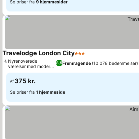
Se priser fra
9 hjemmesider
Travelodge London City
3 Stjerner
Se priser
Nyrenoverede
Fremragende
(10.078 bedømmelser)
8,5
værelser med moderne
Se priser
design
375 kr.
Af
Se priser fra
1 hjemmeside