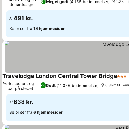
Meget godt
(4.156 bedømmelser)
8,1
1.6 km t
interiørdesign
Se priser
491 kr.
Af
Se priser fra
14 hjemmesider
Travelodge London Central Tower Bridge
3 Stj
Restaurant og
Godt
(11.046 bedømmelser)
7,6
0.8 km til Tow
bar på stedet
Se priser
638 kr.
Af
Se priser fra
6 hjemmesider