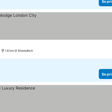
Se pri
1.6 km til Shoreditch
Se pri