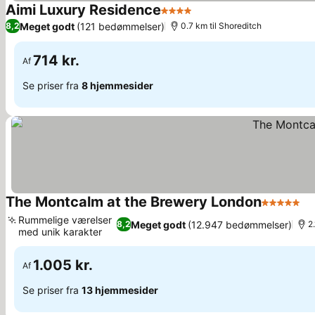
Aimi Luxury Residence
4 Stjerner
Se priser
Meget godt
(121 bedømmelser)
8,2
0.7 km til Shoreditch
714 kr.
Af
Se priser fra
8 hjemmesider
The Montcalm at the Brewery London
5 Stjerner
Se
Rummelige værelser
Meget godt
(12.947 bedømmelser)
8,2
2
med unik karakter
Se priser
1.005 kr.
Af
Se priser fra
13 hjemmesider