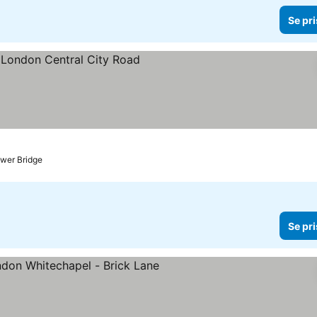
Se pri
ser
ower Bridge
Se pri