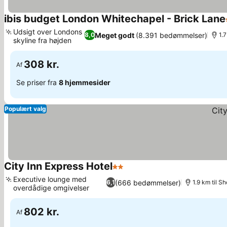
ibis budget London Whitechapel - Brick Lane
Udsigt over Londons
Meget godt
(8.391 bedømmelser)
8,0
1.
skyline fra højden
Se priser
308 kr.
Af
Se priser fra
8 hjemmesider
Populært valg
City Inn Express Hotel
2 Stjerner
Se priser
Executive lounge med
(666 bedømmelser)
6,1
1.9 km til S
overdådige omgivelser
Se priser
802 kr.
Af