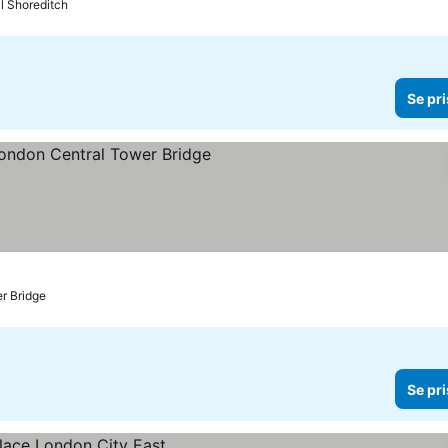
il Shoreditch
Se pri
erner
Se priser
er Bridge
Se pri