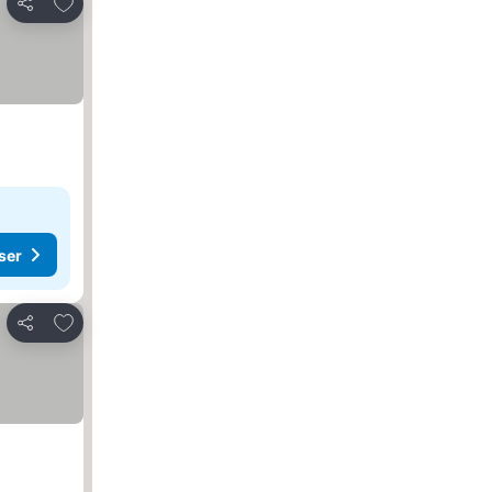
Føj til favoritter
Del
ser
Føj til favoritter
Del