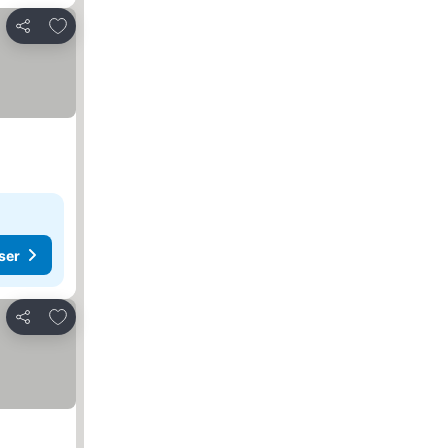
Føj til favoritter
Del
ser
Føj til favoritter
Del