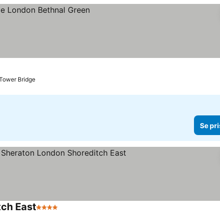
l Tower Bridge
Se pri
tch East
4 Stjerner
Se priser