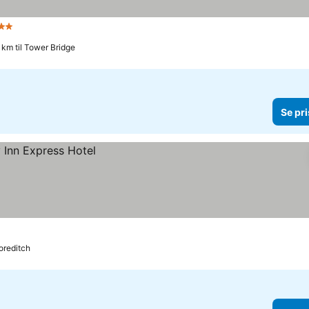
2 Stjerner
Se priser
7 km til Tower Bridge
Se pri
horeditch