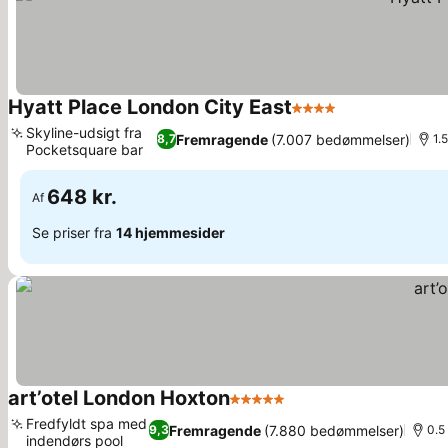
Hyatt Place London City East
4 Stjerner
Se priser
Skyline-udsigt fra
Fremragende
(7.007 bedømmelser)
8,7
1.
Pocketsquare bar
Se priser
648 kr.
Af
Se priser fra
14 hjemmesider
art’otel London Hoxton
5 Stjerner
Se priser
Fredfyldt spa med
Fremragende
(7.880 bedømmelser)
9,3
0.5
indendørs pool