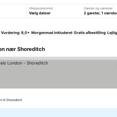
Afrejse/ankomst
Gæster og værelser
Vælg datoer
2 gæster, 1 værels
Vurdering: 8,0+
Morgenmad inkluderet
Gratis afbestilling
Lejli
on nær Shoreditch
er
m til Shoreditch