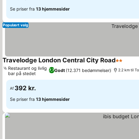
Se priser fra
13 hjemmesider
Populært valg
Travelodge London Central City Road
2 Stjerner
Se pri
Restaurant og livlig
Godt
(12.371 bedømmelser)
7,7
2.2 km til T
bar på stedet
Se priser
392 kr.
Af
Se priser fra
13 hjemmesider