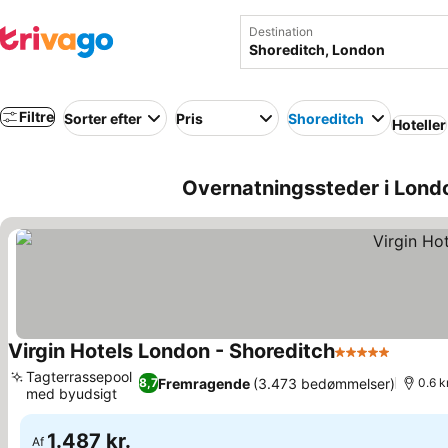
Destination
Filtre
Sorter efter
Pris
Shoreditch
Hoteller
Overnatningssteder i Lond
Virgin Hotels London - Shoreditch
5 Stjerner
Se pris
Tagterrassepool
Fremragende
(3.473 bedømmelser)
8,7
0.6 k
med byudsigt
Se priser
1.487 kr.
Af