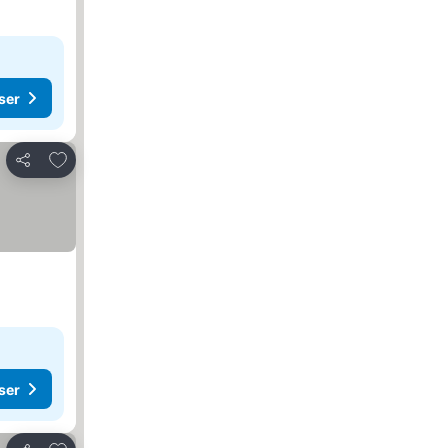
ser
Føj til favoritter
Del
ser