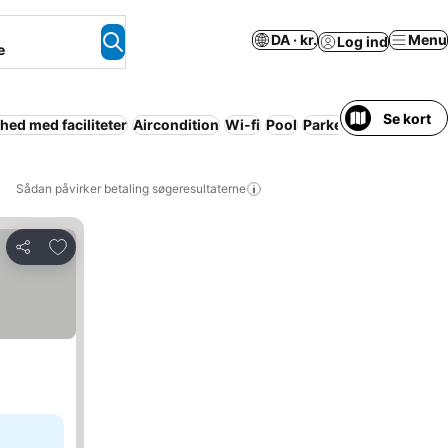
DA · kr.
Menu
Log ind
e
Se kort
ghed med faciliteter
Aircondition
Wi-fi
Pool
Parkering
Ingen for
Sådan påvirker betaling søgeresultaterne
Føj til favoritter
Del