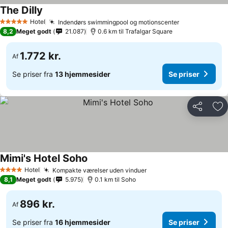
The Dilly
Se priser
Hotel
Indendørs swimmingpool og motionscenter
Se priser
5 Stjerner
8,2
Meget godt
21.087
0.6 km til Trafalgar Square
1.772 kr.
Af
Se priser fra
13 hjemmesider
Se priser
Del
Føj
Mimi's Hotel Soho
Se priser
Hotel
Kompakte værelser uden vinduer
Se priser
4 Stjerner
8,1
Meget godt
5.975
0.1 km til Soho
896 kr.
Af
Se priser fra
16 hjemmesider
Se priser