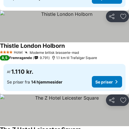
Del
Føj
Thistle London Holborn
Se priser
Hotel
Moderne britisk brasserie-mad
Se priser
4 Stjerner
8,5
Fremragende
9.791
1.1 km til Trafalgar Square
1.110 kr.
Af
Se priser fra
14 hjemmesider
Se priser
Del
Føj