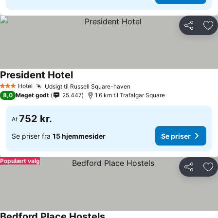
Del
Føj
President Hotel
Se priser
Hotel
Udsigt til Russell Square-haven
Se priser
3 Stjerner
8,0
Meget godt
25.447
1.6 km til Trafalgar Square
752 kr.
Af
Se priser fra
15 hjemmesider
Se priser
Populært valg
Del
Føj
Bedford Place Hostels