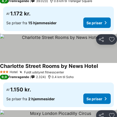
8,7
Fremragende
39.023
0.6 km til Trafalgar Square
1.172 kr.
Af
Se priser fra
15 hjemmesider
Se priser
Del
Føj
Charlotte Street Rooms by News Hotel
Se priser
Hotel
Fuldt udstyret fitnesscenter
Se priser
3 Stjerner
9,0
Fremragende
2.324
0.4 km til Soho
1.150 kr.
Af
Se priser fra
2 hjemmesider
Se priser