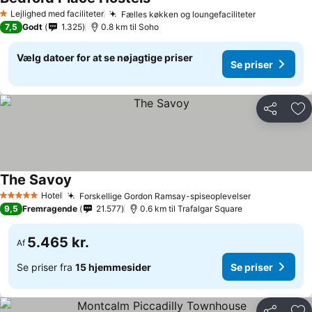
Se priser
Lejlighed med faciliteter
Fælles køkken og loungefaciliteter
Se priser
1 Stjerner
7,5
Godt
1.325
0.8 km til Soho
Vælg datoer for at se nøjagtige priser
Se priser
Del
Føj
The Savoy
Se priser
Hotel
Forskellige Gordon Ramsay-spiseoplevelser
Se priser
5 Stjerner
9,5
Fremragende
21.577
0.6 km til Trafalgar Square
5.465 kr.
Af
Se priser fra
15 hjemmesider
Se priser