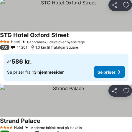
Del
Føj
STG Hotel Oxford Street
Se priser
Hotel
Panoramisk udsigt over byens tage
Se priser
3 Stjerner
7,0
41.201
1.0 km til Trafalgar Square
586 kr.
Af
Se priser fra
13 hjemmesider
Se priser
Del
Føj
Strand Palace
Se priser
Hotel
Moderne britisk mad på Haxells
Se priser
4 Stjerner