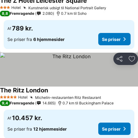
The Z Hotel Leicester Square
Se priser
Hotel
Kunstnerisk udsigt til National Portrait Gallery
Se priser
3 Stjerner
8,8
Fremragende
2.080
0.7 km til Soho
789 kr.
Af
Se priser fra
6 hjemmesider
Se priser
Del
Føj
The Ritz London
Se priser
Hotel
Michelin-restauranten Ritz Restaurant
Se priser
5 Stjerner
9,4
Fremragende
14.665
0.7 km til Buckingham Palace
10.457 kr.
Af
Se priser fra
12 hjemmesider
Se priser