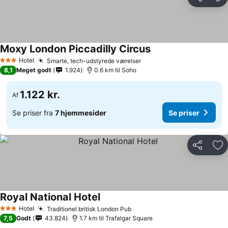
Del
Føj
Moxy London Piccadilly Circus
Se priser
Hotel
Smarte, tech-udstyrede værelser
Se priser
3 Stjerner
8,1
Meget godt
1.924
0.6 km til Soho
1.122 kr.
Af
Se priser fra
7 hjemmesider
Se priser
Del
Føj
Royal National Hotel
Se priser
Hotel
Traditionel britisk London Pub
Se priser
3 Stjerner
7,5
Godt
43.824
1.7 km til Trafalgar Square