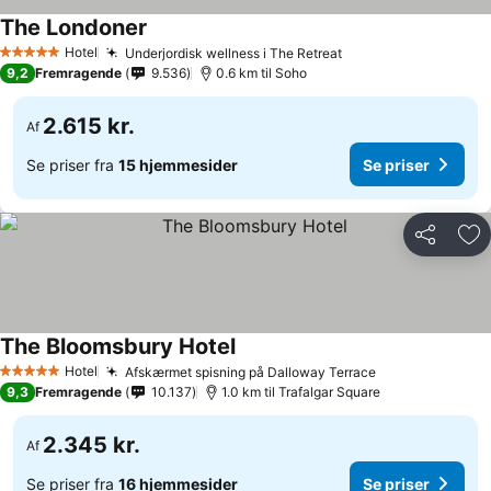
The Londoner
Se priser
Hotel
Underjordisk wellness i The Retreat
Se priser
5 Stjerner
9,2
Fremragende
9.536
0.6 km til Soho
2.615 kr.
Af
Se priser fra
15 hjemmesider
Se priser
Del
Føj
The Bloomsbury Hotel
Se priser
Hotel
Afskærmet spisning på Dalloway Terrace
Se priser
5 Stjerner
9,3
Fremragende
10.137
1.0 km til Trafalgar Square
2.345 kr.
Af
Se priser fra
16 hjemmesider
Se priser