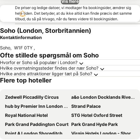
Vis flere
De priser og ledige datoer, vi modtager fra bookingsider, ændrer sig
hele tiden. Det betyder, at du ikke altid kan finde præcis det samme
tilbud, du så på trivago, når du føres videre til bookingsiden.
Soho (London, Storbritannien)
Kontaktinformation
Soho
,
W1F 0TY
,
Ofte stillede spørgsmål om Soho
Hvorfor er Soho så populær i London?
Hvilke overnatningssteder findes der nær Soho?
Hvilke andre attraktioner ligger tæt på Soho?
Flere top hoteller
Zedwell Piccadilly Circus
a&o London Docklands Riverside
hub by Premier Inn London Shoreditch
Strand Palace
Royal National Hotel
STG Hotel Oxford Street
Park Grand Paddington Court
Park Grand Hyde Park
Point A London Shoreditch
Virgin Hotels London - Shoreditch