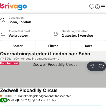
Favoritter
Log ind
Me
Destination
Soho, London
Afrejse/ankomst
Gæster og værelser
Vælg datoer
2 gæster, 1 værelse
Sorter
Filtrer
Kort
Overnatningssteder i London nær Soho
Sådan påvirker betaling søgeresultaterne
Populært valg
Del
Føj
Zedwell Piccadilly Circus
Se priser
Hostel
Højteknologisk døgnåbent fitnesscenter
Se priser
1 Stjerner
7,9
Godt
51.714
0.4 km til Soho