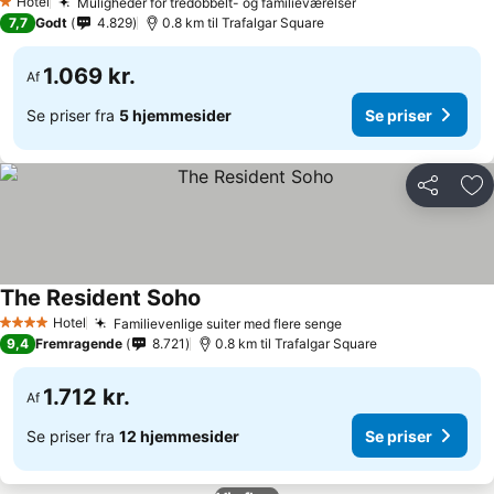
Hotel
Muligheder for tredobbelt- og familieværelser
Se priser
1 Stjerner
7,7
Godt
4.829
0.8 km til Trafalgar Square
1.069 kr.
Af
Se priser fra
5 hjemmesider
Se priser
Del
Føj
The Resident Soho
Se priser
Hotel
Familievenlige suiter med flere senge
Se priser
4 Stjerner
9,4
Fremragende
8.721
0.8 km til Trafalgar Square
1.712 kr.
Af
Se priser fra
12 hjemmesider
Se priser