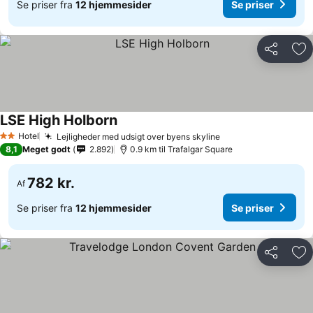
Se priser fra
12 hjemmesider
Se priser
Del
Føj
LSE High Holborn
Se priser
Hotel
Lejligheder med udsigt over byens skyline
Se priser
2 Stjerner
8,1
Meget godt
2.892
0.9 km til Trafalgar Square
782 kr.
Af
Se priser fra
12 hjemmesider
Se priser
Del
Føj