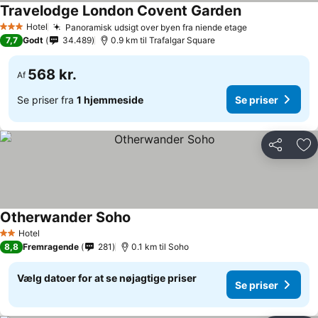
Travelodge London Covent Garden
Se priser
Hotel
Panoramisk udsigt over byen fra niende etage
Se priser
3 Stjerner
7,7
Godt
34.489
0.9 km til Trafalgar Square
568 kr.
Af
Se priser fra
1 hjemmeside
Se priser
Del
Føj
Otherwander Soho
Se priser
Hotel
2 Stjerner
8,8
Fremragende
281
0.1 km til Soho
Vælg datoer for at se nøjagtige priser
Se priser