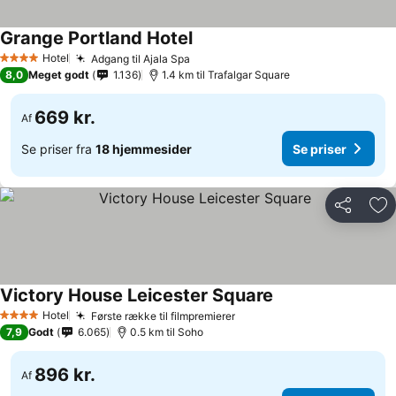
Grange Portland Hotel
Se priser
Hotel
Adgang til Ajala Spa
Se priser
4 Stjerner
8,0
Meget godt
1.136
1.4 km til Trafalgar Square
669 kr.
Af
Se priser fra
18 hjemmesider
Se priser
Del
Føj
Victory House Leicester Square
Se priser
Hotel
Første række til filmpremierer
Se priser
4 Stjerner
7,9
Godt
6.065
0.5 km til Soho
896 kr.
Af