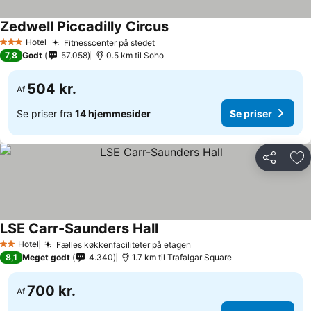
Zedwell Piccadilly Circus
Se priser
Hotel
Fitnesscenter på stedet
Se priser
3 Stjerner
7,8
Godt
57.058
0.5 km til Soho
504 kr.
Af
Se priser fra
14 hjemmesider
Se priser
Del
Føj
LSE Carr-Saunders Hall
Se priser
Hotel
Fælles køkkenfaciliteter på etagen
Se priser
2 Stjerner
8,1
Meget godt
4.340
1.7 km til Trafalgar Square
700 kr.
Af