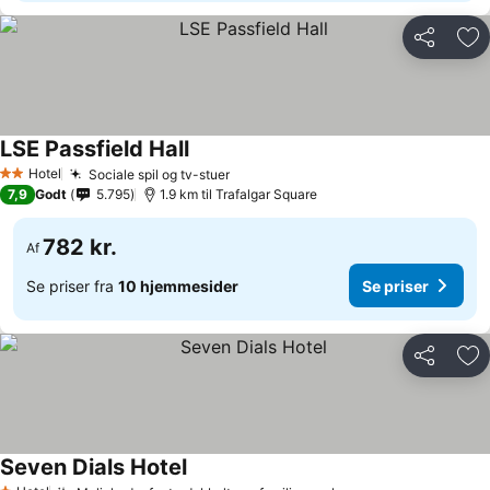
Del
Føj
LSE Passfield Hall
Se priser
Hotel
Sociale spil og tv-stuer
Se priser
2 Stjerner
7,9
Godt
5.795
1.9 km til Trafalgar Square
782 kr.
Af
Se priser fra
10 hjemmesider
Se priser
Del
Føj
Seven Dials Hotel
Se priser