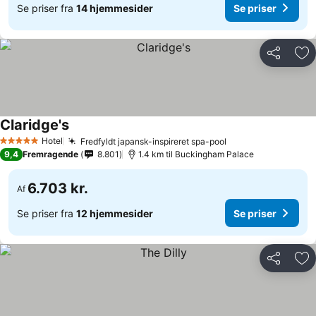
Se priser fra
14 hjemmesider
Se priser
Del
Føj
Claridge's
Se priser
Hotel
Fredfyldt japansk-inspireret spa-pool
Se priser
5 Stjerner
9,4
Fremragende
8.801
1.4 km til Buckingham Palace
6.703 kr.
Af
Se priser fra
12 hjemmesider
Se priser
Del
Føj