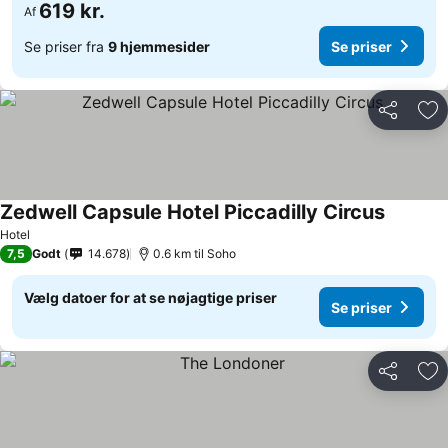
619 kr.
Af
Se priser fra
9 hjemmesider
Se priser
Del
Føj
Zedwell Capsule Hotel Piccadilly Circus
Se prise
Hotel
7,5
Godt
14.678
0.6 km til Soho
Vælg datoer for at se nøjagtige priser
Se priser
Del
Føj