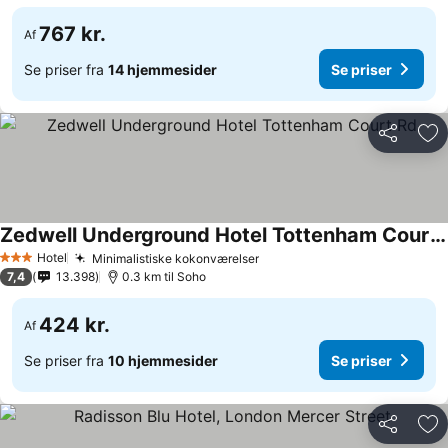
767 kr.
Af
Se priser fra
14 hjemmesider
Se priser
Del
Føj
Zedwell Underground Hotel Tottenham Court Rd
Se priser
Hotel
Minimalistiske kokonværelser
Se priser
3 Stjerner
7,4
13.398
0.3 km til Soho
424 kr.
Af
Se priser fra
10 hjemmesider
Se priser
Del
Føj