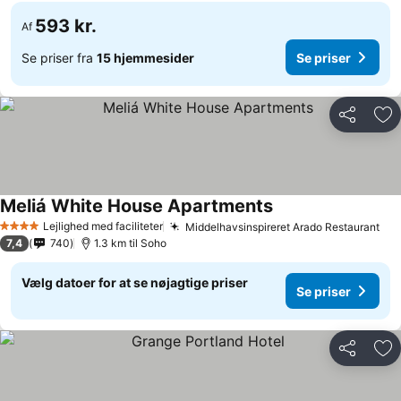
593 kr.
Af
Se priser fra
15 hjemmesider
Se priser
Del
Føj
Meliá White House Apartments
Se priser
Lejlighed med faciliteter
Middelhavsinspireret Arado Restaurant
Se 
4 Stjerner
7,4
740
1.3 km til Soho
Vælg datoer for at se nøjagtige priser
Se priser
Del
Føj