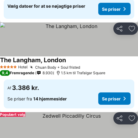
Vælg datoer for at se nøjagtige priser
Se priser
Del
Føj
The Langham, London
Se priser
Hotel
Chuan Body + Soul fristed
Se priser
5 Stjerner
9,4
Fremragende
8.930
1.5 km til Trafalgar Square
3.386 kr.
Af
Se priser fra
14 hjemmesider
Se priser
Populært valg
Del
Føj