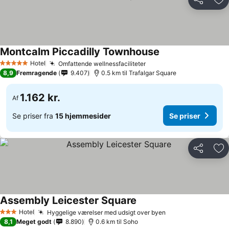
Del
Føj
Montcalm Piccadilly Townhouse
Se priser
Hotel
Omfattende wellnessfaciliteter
Se priser
5 Stjerner
8,9
Fremragende
9.407
0.5 km til Trafalgar Square
1.162 kr.
Af
Se priser fra
15 hjemmesider
Se priser
Del
Føj
Assembly Leicester Square
Se priser
Hotel
Hyggelige værelser med udsigt over byen
Se priser
3 Stjerner
8,1
Meget godt
8.890
0.6 km til Soho