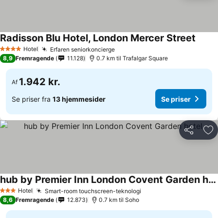
Radisson Blu Hotel, London Mercer Street
Se pri
Hotel
Erfaren seniorkoncierge
Se priser
4 Stjerner
8,9
Fremragende
11.128
0.7 km til Trafalgar Square
1.942 kr.
Af
Se priser fra
13 hjemmesider
Se priser
Del
Føj
hub by Premier Inn London Covent Garden hotel
Se priser
Hotel
Smart-room touchscreen-teknologi
Se priser
3 Stjerner
8,6
Fremragende
12.873
0.7 km til Soho