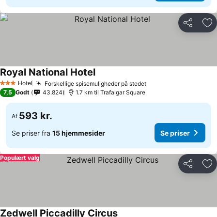
Del
Føj
Royal National Hotel
Hotel
Forskellige spisemuligheder på stedet
3 Stjerner
7,5
Godt
43.824
1.7 km til Trafalgar Square
593 kr.
Af
Se priser fra
15 hjemmesider
Se priser
Populært valg
Del
Føj
Zedwell Piccadilly Circus