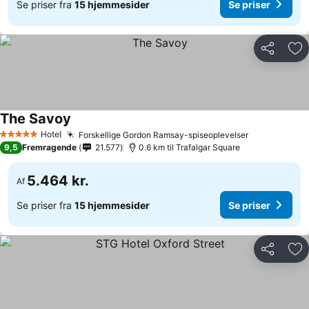
Se priser fra
15 hjemmesider
Se priser
Del
Føj
The Savoy
Hotel
Forskellige Gordon Ramsay-spiseoplevelser
5 Stjerner
9,5
Fremragende
21.577
0.6 km til Trafalgar Square
5.464 kr.
Af
Se priser fra
15 hjemmesider
Se priser
Del
Føj