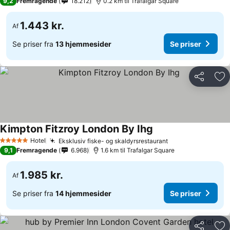
9,2
Fremragende
18.212
0.2 km til Trafalgar Square
1.443 kr.
Af
Se priser fra
13 hjemmesider
Se priser
Del
Føj
Kimpton Fitzroy London By Ihg
Hotel
Eksklusiv fiske- og skaldyrsrestaurant
5 Stjerner
9,1
Fremragende
6.968
1.6 km til Trafalgar Square
1.985 kr.
Af
Se priser fra
14 hjemmesider
Se priser