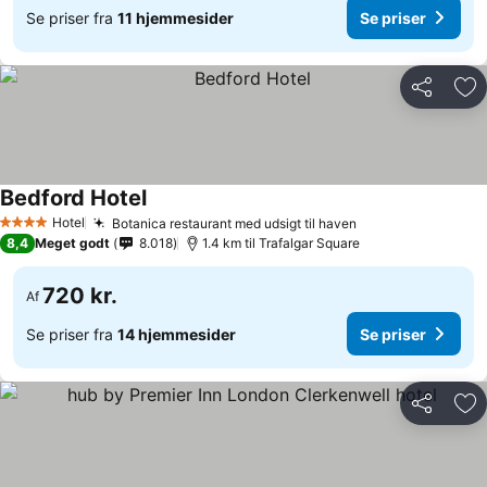
Se priser fra
11 hjemmesider
Se priser
Del
Føj
Bedford Hotel
Hotel
Botanica restaurant med udsigt til haven
4 Stjerner
8,4
Meget godt
8.018
1.4 km til Trafalgar Square
720 kr.
Af
Se priser fra
14 hjemmesider
Se priser
Del
Føj