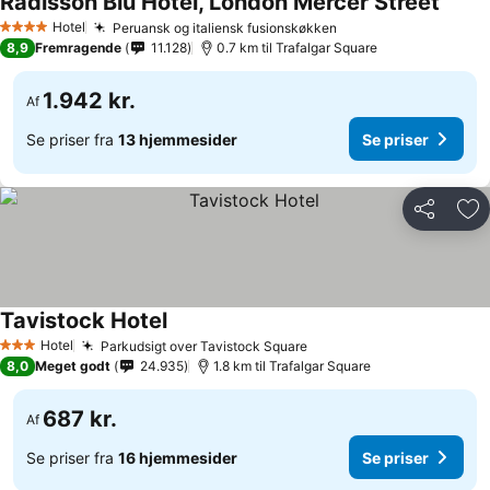
Radisson Blu Hotel, London Mercer Street
Hotel
Peruansk og italiensk fusionskøkken
4 Stjerner
8,9
Fremragende
11.128
0.7 km til Trafalgar Square
1.942 kr.
Af
Se priser fra
13 hjemmesider
Se priser
Del
Føj
Tavistock Hotel
Hotel
Parkudsigt over Tavistock Square
3 Stjerner
8,0
Meget godt
24.935
1.8 km til Trafalgar Square
687 kr.
Af
Se priser fra
16 hjemmesider
Se priser