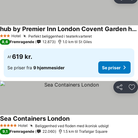
Del
Føj
hub by Premier Inn London Covent Garden hotel
Hotel
Perfekt beliggenhed i teaterkvarteret
3 Stjerner
8,6
Fremragende
12.873
1.0 km til St Giles
619 kr.
Af
Se priser fra
9 hjemmesider
Se priser
Del
Føj
Sea Containers London
Hotel
Beliggenhed ved floden med ikonisk udsigt
5 Stjerner
9,1
Fremragende
22.060
1.5 km til Trafalgar Square