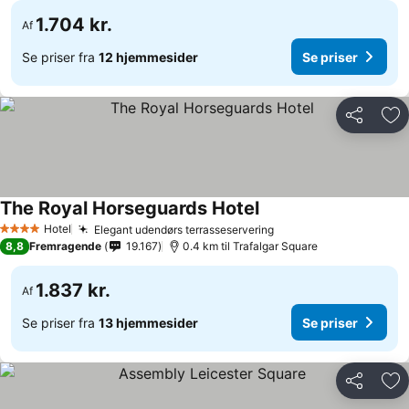
1.704 kr.
Af
Se priser fra
12 hjemmesider
Se priser
Del
Føj
The Royal Horseguards Hotel
Hotel
Elegant udendørs terrasseservering
4 Stjerner
8,8
Fremragende
19.167
0.4 km til Trafalgar Square
1.837 kr.
Af
Se priser fra
13 hjemmesider
Se priser
Del
Føj