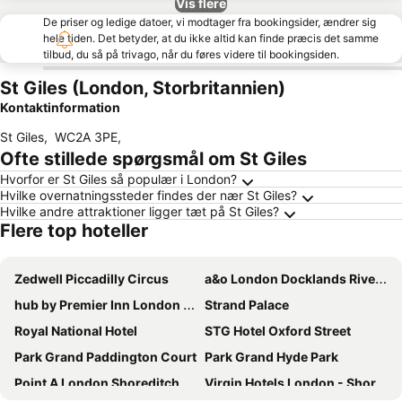
Vis flere
De priser og ledige datoer, vi modtager fra bookingsider, ændrer sig
hele tiden. Det betyder, at du ikke altid kan finde præcis det samme
tilbud, du så på trivago, når du føres videre til bookingsiden.
St Giles (London, Storbritannien)
Kontaktinformation
St Giles
,
WC2A 3PE
,
Ofte stillede spørgsmål om St Giles
Hvorfor er St Giles så populær i London?
Hvilke overnatningssteder findes der nær St Giles?
Hvilke andre attraktioner ligger tæt på St Giles?
Flere top hoteller
Zedwell Piccadilly Circus
a&o London Docklands Riverside
hub by Premier Inn London Shoreditch
Strand Palace
Royal National Hotel
STG Hotel Oxford Street
Park Grand Paddington Court
Park Grand Hyde Park
Point A London Shoreditch
Virgin Hotels London - Shoreditch