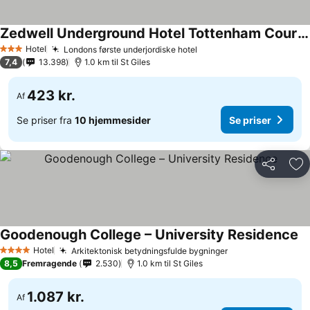
Zedwell Underground Hotel Tottenham Court Rd
Hotel
Londons første underjordiske hotel
3 Stjerner
7,4
13.398
1.0 km til St Giles
423 kr.
Af
Se priser fra
10 hjemmesider
Se priser
Del
Føj
Goodenough College – University Residence
Hotel
Arkitektonisk betydningsfulde bygninger
4 Stjerner
8,5
Fremragende
2.530
1.0 km til St Giles
1.087 kr.
Af