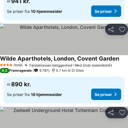
941 kr.
Af
Se priser fra
10 hjemmesider
Se priser
Del
Føj
Wilde Aparthotels, London, Covent Garden
Hotel
Førsteklasses beliggenhed i West Ends teaterdistrikt
4 Stjerner
9,2
Fremragende
9.787
0.7 km til St Giles
890 kr.
Af
Se priser fra
16 hjemmesider
Se priser
Del
Føj