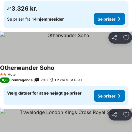
3.326 kr.
Af
Se priser fra
14 hjemmesider
Se priser
Del
Føj
Otherwander Soho
Hotel
2 Stjerner
8,8
Fremragende
281
1.2 km til St Giles
Vælg datoer for at se nøjagtige priser
Se priser
Del
Føj