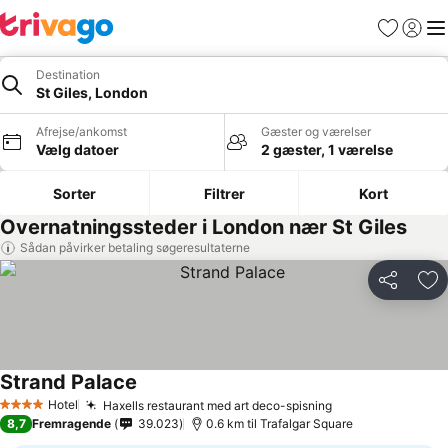
Favoritter
Log ind
Me
Destination
St Giles, London
Afrejse/ankomst
Gæster og værelser
Vælg datoer
2 gæster, 1 værelse
Sorter
Filtrer
Kort
Overnatningssteder i London nær St Giles
Sådan påvirker betaling søgeresultaterne
Del
Føj
Strand Palace
Hotel
Haxells restaurant med art deco-spisning
4 Stjerner
8,7
Fremragende
39.023
0.6 km til Trafalgar Square