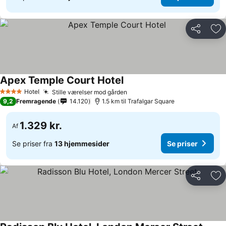
Del
Føj
Apex Temple Court Hotel
Hotel
Stille værelser mod gården
4 Stjerner
9,2
Fremragende
14.120
1.5 km til Trafalgar Square
1.329 kr.
Af
Se priser fra
13 hjemmesider
Se priser
Del
Føj