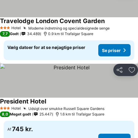
Travelodge London Covent Garden
Hotel
Moderne indretning og specialdesignede senge
3 Stjerner
7,7
Godt
34.489
0.9 km til Trafalgar Square
Vælg datoer for at se nøjagtige priser
Se priser
Del
Føj
President Hotel
Hotel
Udsigt over smukke Russell Square Gardens
3 Stjerner
8,0
Meget godt
25.447
1.6 km til Trafalgar Square
745 kr.
Af