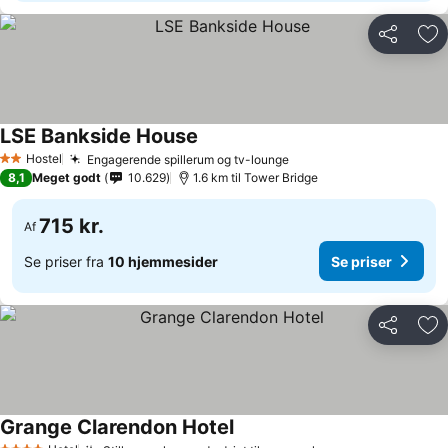
Del
Føj
LSE Bankside House
Hostel
Engagerende spillerum og tv-lounge
2 Stjerner
8,1
Meget godt
10.629
1.6 km til Tower Bridge
715 kr.
Af
Se priser fra
10 hjemmesider
Se priser
Del
Føj
Grange Clarendon Hotel