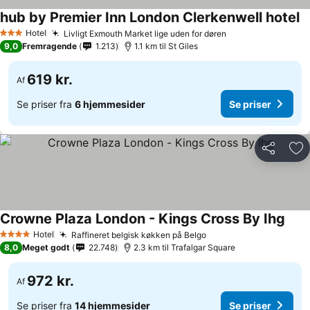
hub by Premier Inn London Clerkenwell hotel
Hotel
Livligt Exmouth Market lige uden for døren
3 Stjerner
9,0
Fremragende
1.213
1.1 km til St Giles
619 kr.
Af
Se priser fra
6 hjemmesider
Se priser
Del
Føj
Crowne Plaza London - Kings Cross By Ihg
Hotel
Raffineret belgisk køkken på Belgo
4 Stjerner
8,0
Meget godt
22.748
2.3 km til Trafalgar Square
972 kr.
Af
Se priser fra
14 hjemmesider
Se priser