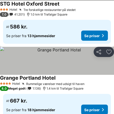
STG Hotel Oxford Street
Hotel
Tre forskellige restauranter på stedet
3 Stjerner
7,0
41.201
1.0 km til Trafalgar Square
586 kr.
Af
Se priser fra
13 hjemmesider
Se priser
Del
Føj
Grange Portland Hotel
Hotel
Rummelige værelser med udsigt til haven
4 Stjerner
8,0
Meget godt
1.136
1.4 km til Trafalgar Square
667 kr.
Af
Se priser fra
18 hjemmesider
Se priser