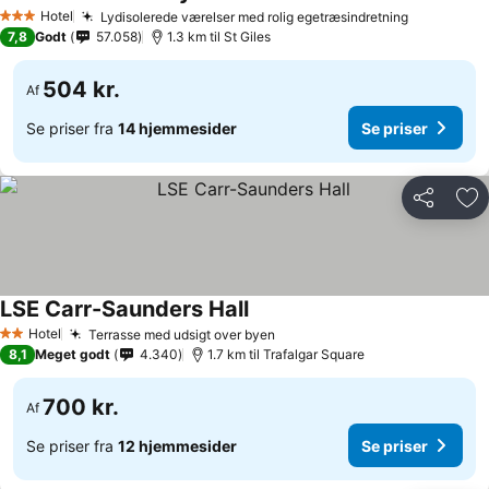
Hotel
Lydisolerede værelser med rolig egetræsindretning
3 Stjerner
7,8
Godt
57.058
1.3 km til St Giles
504 kr.
Af
Se priser fra
14 hjemmesider
Se priser
Del
Føj
LSE Carr-Saunders Hall
Hotel
Terrasse med udsigt over byen
2 Stjerner
8,1
Meget godt
4.340
1.7 km til Trafalgar Square
700 kr.
Af
Se priser fra
12 hjemmesider
Se priser