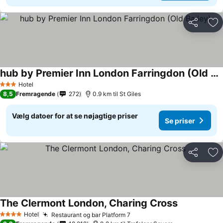
Del
Føj
hub by Premier Inn London Farringdon (Old Bailey)
Hotel
3 Stjerner
8,5
Fremragende
272
0.9 km til St Giles
Vælg datoer for at se nøjagtige priser
Se priser
Del
Føj
The Clermont London, Charing Cross
Hotel
Restaurant og bar Platform 7
4 Stjerner