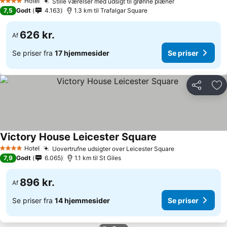
Hotel
Stille værelser med udsigt til grønne plæner
4 Stjerner
7,5
Godt
4.163
1.3 km til Trafalgar Square
626 kr.
Af
Se priser fra
17 hjemmesider
Se priser
Del
Føj
Victory House Leicester Square
Hotel
Uovertrufne udsigter over Leicester Square
4 Stjerner
7,9
Godt
6.065
1.1 km til St Giles
896 kr.
Af
Se priser fra
14 hjemmesider
Se priser