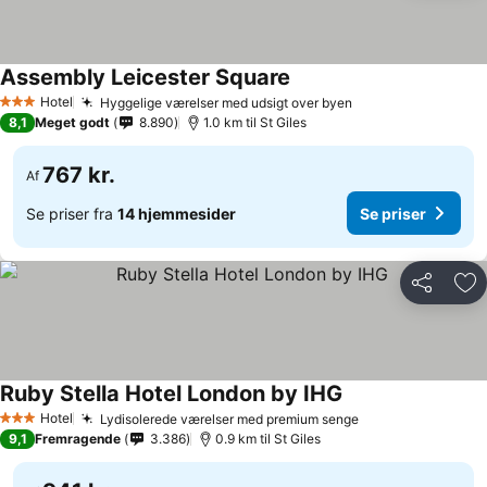
Assembly Leicester Square
Hotel
Hyggelige værelser med udsigt over byen
3 Stjerner
8,1
Meget godt
8.890
1.0 km til St Giles
767 kr.
Af
Se priser fra
14 hjemmesider
Se priser
Del
Føj
Ruby Stella Hotel London by IHG
Hotel
Lydisolerede værelser med premium senge
3 Stjerner
9,1
Fremragende
3.386
0.9 km til St Giles