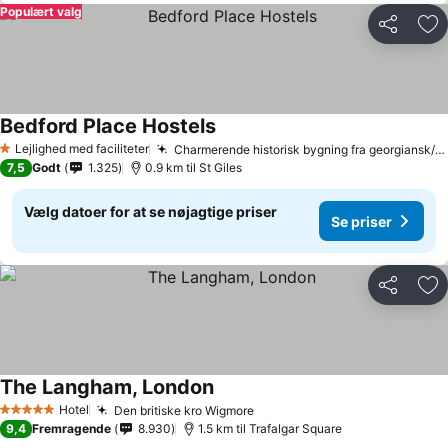
Populært valg
Del
Føj
Bedford Place Hostels
Lejlighed med faciliteter
Charmerende historisk bygning fra georgiansk/victoriansk tid
1 Stjerner
7,5
Godt
1.325
0.9 km til St Giles
Vælg datoer for at se nøjagtige priser
Se priser
Del
Føj
The Langham, London
Hotel
Den britiske kro Wigmore
5 Stjerner
9,4
Fremragende
8.930
1.5 km til Trafalgar Square