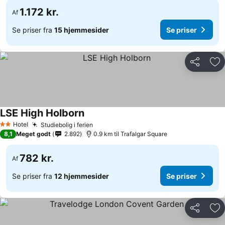
1.172 kr.
Af
Se priser fra
15 hjemmesider
Se priser
Del
Føj
LSE High Holborn
Hotel
Studiebolig i ferien
2 Stjerner
8,1
Meget godt
2.892
0.9 km til Trafalgar Square
782 kr.
Af
Se priser fra
12 hjemmesider
Se priser
Del
Føj