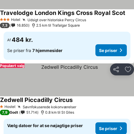
Travelodge London Kings Cross Royal Scot
Hotel
Udsigt over historiske Percy Circus
3 Stjerner
7,3
16.850
2.5 km til Trafalgar Square
484 kr.
Af
Se priser fra
7 hjemmesider
Se priser
Populært valg
Del
Føj
Zedwell Piccadilly Circus
Hostel
Søvnfokuserede kokonværelser
1 Stjerner
7,9
Godt
51.714
0.8 km til St Giles
Vælg datoer for at se nøjagtige priser
Se priser