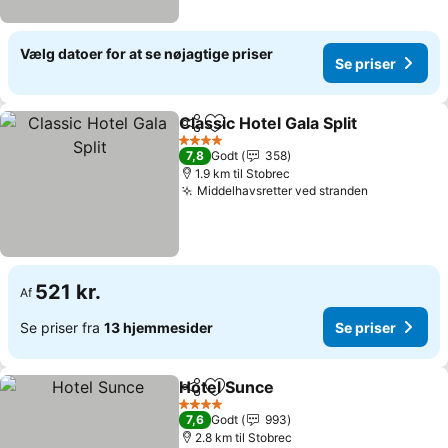
Vælg datoer for at se nøjagtige priser
Se priser
Classic Hotel Gala Split
Del
Føj til favoritter
4 Stjerner
7,8
Godt
358
1.9 km til Stobrec
Middelhavsretter ved stranden
521 kr.
Af
Se priser fra
13 hjemmesider
Se priser
Hotel Sunce
Del
Føj til favoritter
4 Stjerner
7,6
Godt
993
2.8 km til Stobrec