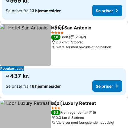
959 kr.
Af
Se priser fra
13 hjemmesider
Se priser
Hotel San Antonio
Del
Føj til favoritter
4 Stjerner
7,8
Godt
2.942
2.0 km til Stobrec
Værelser med havudsigt og balkon
Populært valg
437 kr.
Af
Se priser fra
16 hjemmesider
Se priser
Loor Luxury Retreat
Del
Føj til favoritter
3 Stjerner
9,1
Fremragende
715
0.3 km til Stobrec
Værelser med fængslende havudsigt