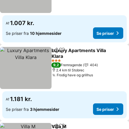
1.007 kr.
Af
Se priser fra
10 hjemmesider
Se priser
Luxury Apartments Villa
Del
Føj til favoritter
Klara
3 Stjerner
9,2
Fremragende
404
2.4 km til Stobrec
Frodig have og grillhus
1.181 kr.
Af
Se priser fra
3 hjemmesider
Se priser
Villa M