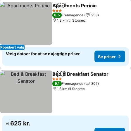
Apartments Pericic
Del
Føj til favoritter
3 Stjerner
8,5
Fremragende
253
1.3 km til Stobrec
Populært valg
Vælg datoer for at se nøjagtige priser
Se priser
Bed & Breakfast Senator
Del
Føj til favoritter
3 Stjerner
9,1
Fremragende
807
1.8 km til Stobrec
625 kr.
Af