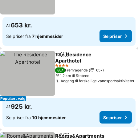
653 kr.
Af
Se priser fra
7 hjemmesider
Se priser
The Residence
Del
Føj til favoritter
Aparthotel
4 Stjerner
8,7
Fremragende
657
1.2 km til Stobrec
Adgang til forskellige vandsportsaktiviteter
Populært valg
925 kr.
Af
Se priser fra
10 hjemmesider
Se priser
Rooms&Apartments