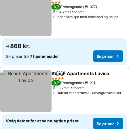
Del
Føj til favoritter
3 Stjerner
8,7
Fremragende
977
3.4 km til Stobrec
Indendørs spa med boblebad og sauna
868 kr.
Af
Se priser fra
7 hjemmesider
Se priser
Beach Apartments Lavica
Del
Føj til favoritter
4 Stjerner
8,7
Fremragende
211
1.3 km til Stobrec
Balkon eller terrasse i udvalgte værelser
Vælg datoer for at se nøjagtige priser
Se priser