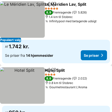
Le Méridien Lav, Split
Del
Føj til favoritter
5 Stjerner
8,9
Fremragende
5.826
1.4 km til Stobrec
Infinitypool med betagende udsigt
Populært valg
1.742 kr.
Af
Se priser fra
14 hjemmesider
Se priser
Hotel Split
Del
Føj til favoritter
4 Stjerner
8,8
Fremragende
2.022
0.8 km til Stobrec
Gourmetrestaurant L'Aroma