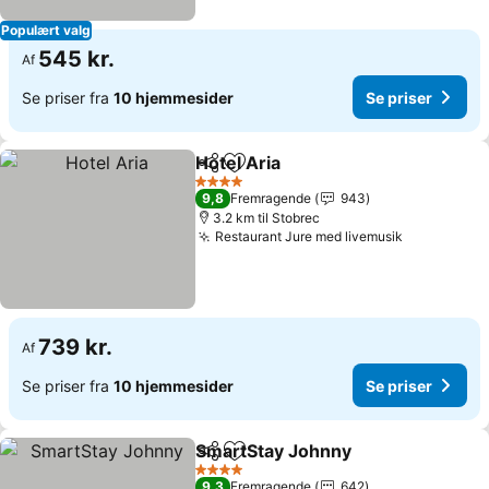
Populært valg
545 kr.
Af
Se priser fra
10 hjemmesider
Se priser
Hotel Aria
Del
Føj til favoritter
4 Stjerner
9,8
Fremragende
943
3.2 km til Stobrec
Restaurant Jure med livemusik
739 kr.
Af
Se priser fra
10 hjemmesider
Se priser
SmartStay Johnny
Del
Føj til favoritter
4 Stjerner
9,3
Fremragende
642