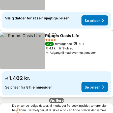
Vælg datoer for at se nøjagtige priser
Se priser
Rooms Oasis Life
Del
Føj til favoritter
4 Stjerner
9,2
Fremragende
604
4.1 km til Stobrec
Adgang til madleveringstjenester
1.402 kr.
Af
Se priser fra
8 hjemmesider
Se priser
Vis flere
De priser og ledige datoer, vi modtager fra bookingsider, ændrer sig
hele tiden. Det betyder, at du ikke altid kan finde præcis det samme