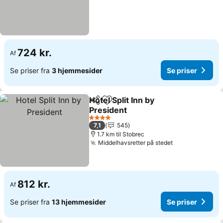
724 kr.
Af
Se priser fra
3 hjemmesider
Se priser
Hotel Split Inn by
Del
Føj til favoritter
President
4 Stjerner
7,1
545
1.7 km til Stobrec
Middelhavsretter på stedet
812 kr.
Af
Se priser fra
13 hjemmesider
Se priser