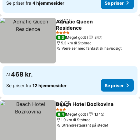
Se priser fra
4 hjemmesider
Se priser
Adriatic Queen
Del
Føj til favoritter
Residence
4 Stjerner
8,3
Meget godt
847
5.3 km til Stobrec
Værelser med fantastisk havudsigt
468 kr.
Af
Se priser fra
12 hjemmesider
Se priser
Beach Hotel Bozikovina
Del
Føj til favoritter
3 Stjerner
8,4
Meget godt
1.145
1.9 km til Stobrec
Strandrestaurant på stedet