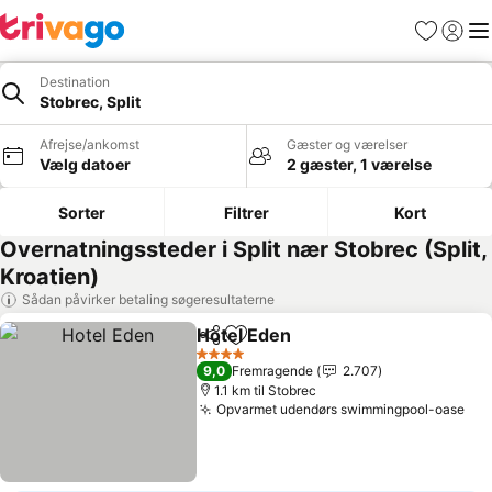
Favoritter
Log ind
Me
Destination
Stobrec, Split
Afrejse/ankomst
Gæster og værelser
Vælg datoer
2 gæster, 1 værelse
Sorter
Filtrer
Kort
Overnatningssteder i Split nær Stobrec (Split,
Kroatien)
Sådan påvirker betaling søgeresultaterne
Hotel Eden
Del
Føj til favoritter
4 Stjerner
9,0
Fremragende
2.707
1.1 km til Stobrec
Opvarmet udendørs swimmingpool-oase