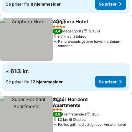
Se priser fra
8 hjemmesider
Se priser
Amphora Hotel
Del
Føj til favoritter
4 Stjerner
8,4
Meget godt
5.332
3.7 km til Stobrec
Panoramaudsigt over havet fra Znjan-
stranden
613 kr.
Af
Se priser fra
12 hjemmesider
Se priser
Super Horizont
Del
Føj til favoritter
Apartments
3 Stjerner
8,8
Fremragende
366
1.3 km til Stobrec
Fælles grill med udsigt over Adriaterhavet