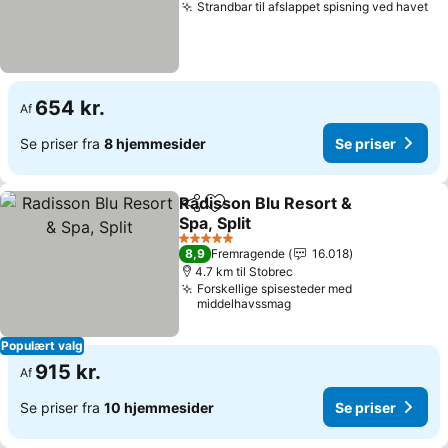
Strandbar til afslappet spisning ved havet
654 kr.
Af
Se priser fra
8 hjemmesider
Se priser
Radisson Blu Resort &
Del
Føj til favoritter
Spa, Split
5 Stjerner
8,9
Fremragende
16.018
4.7 km til Stobrec
Forskellige spisesteder med
middelhavssmag
Populært valg
915 kr.
Af
Se priser fra
10 hjemmesider
Se priser