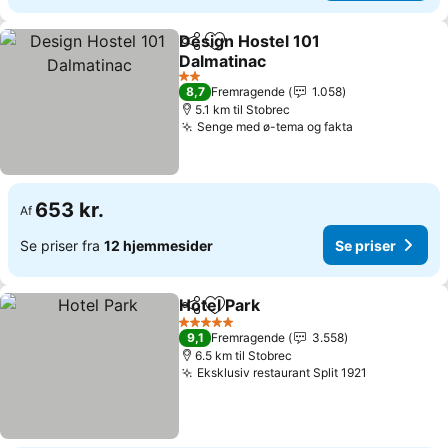
Design Hostel 101
Del
Føj til favoritter
Dalmatinac
2 Stjerner
8,7
Fremragende
1.058
5.1 km til Stobrec
Senge med ø-tema og fakta
653 kr.
Af
Se priser fra
12 hjemmesider
Se priser
Hotel Park
Del
Føj til favoritter
5 Stjerner
9,1
Fremragende
3.558
6.5 km til Stobrec
Eksklusiv restaurant Split 1921