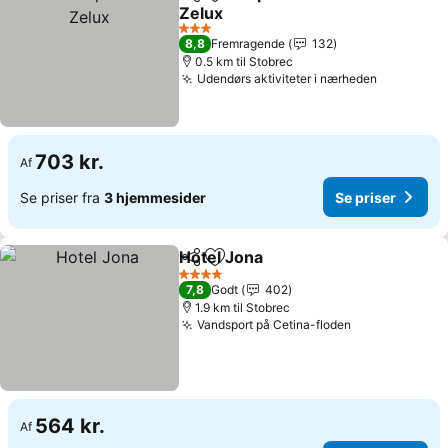
Del
Føj til favoritter
Zelux
3 Stjerner
8,8
Fremragende
132
0.5 km til Stobrec
Udendørs aktiviteter i nærheden
703 kr.
Af
Se priser fra
3 hjemmesider
Se priser
Hotel Jona
Del
Føj til favoritter
4 Stjerner
7,8
Godt
402
1.9 km til Stobrec
Vandsport på Cetina-floden
564 kr.
Af