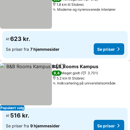
1.8 km til Stobrec
Moderne og nyrenoverede interiører
623 kr.
Af
Se priser fra
7 hjemmesider
Se priser
B&B Rooms Kampus
Del
Føj til favoritter
8,4
Meget godt
3.701
5.2 km til Stobrec
Indkvartering på universitetsområde
Populært valg
516 kr.
Af
Se priser fra
9 hjemmesider
Se priser