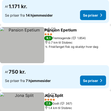
1.171 kr.
Af
Se priser fra
14 hjemmesider
Se priser
Pansion Epetium
Del
Føj til favoritter
3 Stjerner
9,1
Fremragende
1.854
0.7 km til Stobrec
Friskfanget fisk og skaldyr hver dag
750 kr.
Af
Se priser fra
7 hjemmesider
Se priser
Jona Split
Del
Føj til favoritter
4 Stjerner
7,5
Godt
367
1.4 km til Stobrec