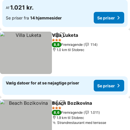
1.021 kr.
Af
Se priser fra
14 hjemmesider
Se priser
Villa Luketa
Del
Føj til favoritter
3 Stjerner
8,8
Fremragende
114
1.0 km til Stobrec
Vælg datoer for at se nøjagtige priser
Se priser
Beach Bozikovina
Del
Føj til favoritter
3 Stjerner
8,6
Fremragende
1.011
1.9 km til Stobrec
Strandrestaurant med terrasse