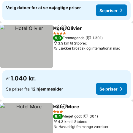
Vælg datoer for at se nøjagtige priser
Se priser
Hotel Olivier
Del
Føj til favoritter
4 Stjerner
9,0
Fremragende
1.301
3.9 km til Stobrec
Lækker kroatisk og international mad
1.040 kr.
Af
Se priser fra
12 hjemmesider
Se priser
Hotel More
Del
Føj til favoritter
3 Stjerner
8,4
Meget godt
304
4.3 km til Stobrec
Havudsigt fra mange værelser