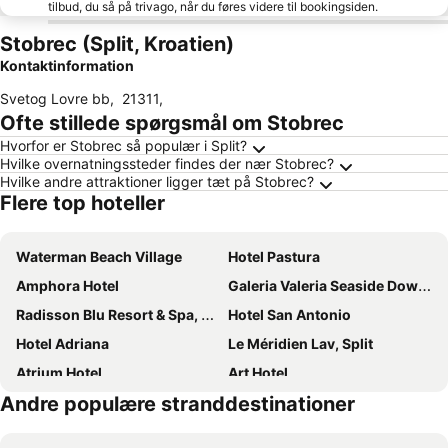
tilbud, du så på trivago, når du føres videre til bookingsiden.
Stobrec (Split, Kroatien)
Kontaktinformation
Svetog Lovre bb
,
21311
,
Ofte stillede spørgsmål om Stobrec
Hvorfor er Stobrec så populær i Split?
Hvilke overnatningssteder findes der nær Stobrec?
Hvilke andre attraktioner ligger tæt på Stobrec?
Flere top hoteller
Waterman Beach Village
Hotel Pastura
Amphora Hotel
Galeria Valeria Seaside Downtown - MAG Quaint & Elegant Boutique Hotels
Radisson Blu Resort & Spa, Split
Hotel San Antonio
Hotel Adriana
Le Méridien Lav, Split
Atrium Hotel
Art Hotel
Andre populære stranddestinationer
Grand Hotel View
AC Hotel Split
Plaza Marchi Old Town - MAG Quaint & Elegant Boutique Hotels
Heritage Palace Varos