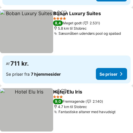
Boban Luxury Suites
Del
Føj til favoritter
4 Stjerner
8,4
Meget godt
2.531
5.8 km til Stobrec
Sæsonåben udendørs pool og spabad
711 kr.
Af
Se priser fra
7 hjemmesider
Se priser
Hotel Elu Iris
Del
Føj til favoritter
3 Stjerner
9,0
Fremragende
2.140
4.7 km til Stobrec
Fantastiske altaner med havudsigt