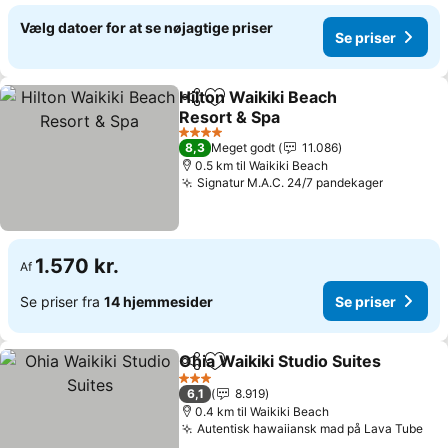
Vælg datoer for at se nøjagtige priser
Se priser
Hilton Waikiki Beach
Del
Føj til favoritter
Resort & Spa
4 Stjerner
8,3
Meget godt
11.086
0.5 km til Waikiki Beach
Signatur M.A.C. 24/7 pandekager
1.570 kr.
Af
Se priser fra
14 hjemmesider
Se priser
Ohia Waikiki Studio Suites
Del
Føj til favoritter
3 Stjerner
6,1
8.919
0.4 km til Waikiki Beach
Autentisk hawaiiansk mad på Lava Tube