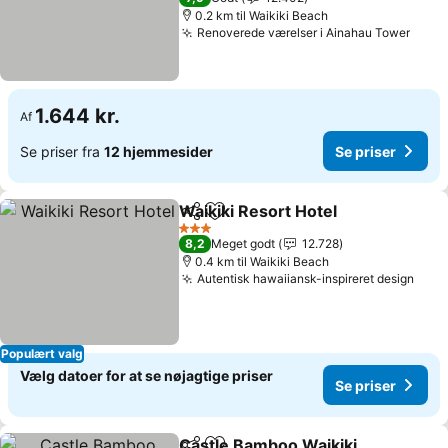
0.2 km til Waikiki Beach
Renoverede værelser i Ainahau Tower
1.644 kr.
Af
Se priser fra
12 hjemmesider
Se priser
Waikiki Resort Hotel
Del
Føj til favoritter
3 Stjerner
8,2
Meget godt
12.728
0.4 km til Waikiki Beach
Autentisk hawaiiansk-inspireret design
Populært valg
Vælg datoer for at se nøjagtige priser
Se priser
Castle Bamboo Waikiki