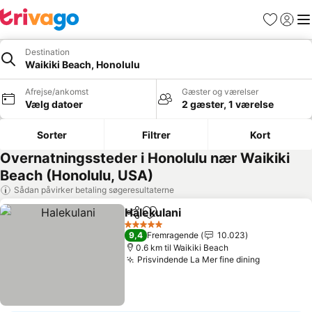
Favoritter
Log ind
Me
Destination
Waikiki Beach, Honolulu
Afrejse/ankomst
Gæster og værelser
Vælg datoer
2 gæster, 1 værelse
Sorter
Filtrer
Kort
Overnatningssteder i Honolulu nær Waikiki
Beach (Honolulu, USA)
Sådan påvirker betaling søgeresultaterne
Halekulani
Del
Føj til favoritter
5 Stjerner
9,4
Fremragende
10.023
0.6 km til Waikiki Beach
Prisvindende La Mer fine dining