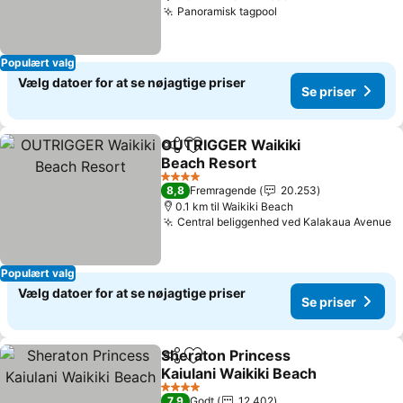
Panoramisk tagpool
Populært valg
Vælg datoer for at se nøjagtige priser
Se priser
OUTRIGGER Waikiki
Del
Føj til favoritter
Beach Resort
4 Stjerner
8,8
Fremragende
20.253
0.1 km til Waikiki Beach
Central beliggenhed ved Kalakaua Avenue
Populært valg
Vælg datoer for at se nøjagtige priser
Se priser
Sheraton Princess
Del
Føj til favoritter
Kaiulani Waikiki Beach
4 Stjerner
7,9
Godt
12.402