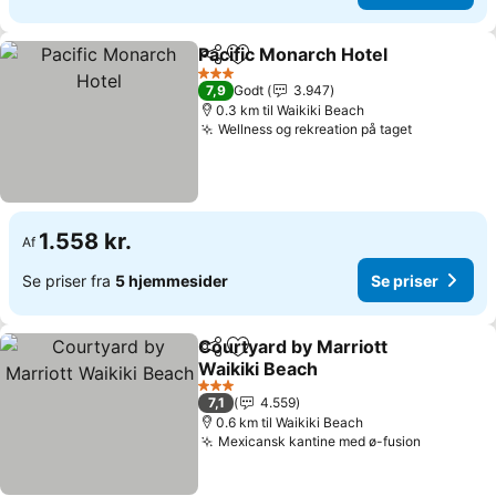
Pacific Monarch Hotel
Del
Føj til favoritter
3 Stjerner
7,9
Godt
3.947
0.3 km til Waikiki Beach
Wellness og rekreation på taget
1.558 kr.
Af
Se priser fra
5 hjemmesider
Se priser
Courtyard by Marriott
Del
Føj til favoritter
Waikiki Beach
3 Stjerner
7,1
4.559
0.6 km til Waikiki Beach
Mexicansk kantine med ø-fusion