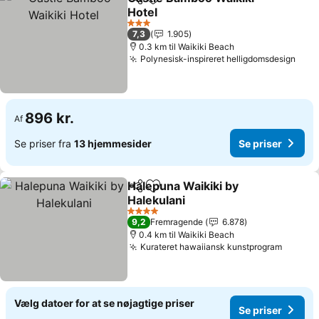
Del
Føj til favoritter
Hotel
3 Stjerner
7,3
1.905
0.3 km til Waikiki Beach
Polynesisk-inspireret helligdomsdesign
896 kr.
Af
Se priser fra
13 hjemmesider
Se priser
Halepuna Waikiki by
Del
Føj til favoritter
Halekulani
4 Stjerner
9,2
Fremragende
6.878
0.4 km til Waikiki Beach
Kurateret hawaiiansk kunstprogram
Vælg datoer for at se nøjagtige priser
Se priser