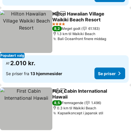
Hilton Hawaiian Village
Del
Føj til favoritter
Waikiki Beach Resort
4 Stjerner
8,2
Meget godt
61.183
1.3 km til Waikiki Beach
Bali Oceanfront finere middag
Populært valg
2.010 kr.
Af
Se priser fra
13 hjemmesider
Se priser
First Cabin International
Del
Føj til favoritter
Hawaii
8,5
Fremragende
1.496
0.3 km til Waikiki Beach
Kapselkoncept i japansk stil