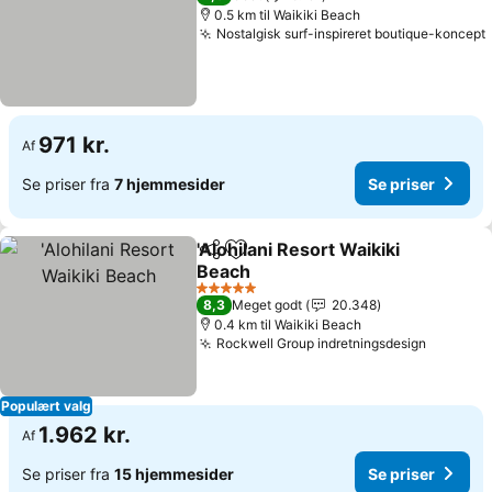
0.5 km til Waikiki Beach
Nostalgisk surf-inspireret boutique-koncept
971 kr.
Af
Se priser fra
7 hjemmesider
Se priser
'Alohilani Resort Waikiki
Del
Føj til favoritter
Beach
5 Stjerner
8,3
Meget godt
20.348
0.4 km til Waikiki Beach
Rockwell Group indretningsdesign
Populært valg
1.962 kr.
Af
Se priser fra
15 hjemmesider
Se priser