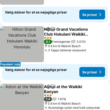
Vælg datoer for at se nøjagtige priser
Se priser
Hilton Grand Vacations
Del
Føj til favoritter
Club Hokulani Waikiki
Honolulu
3 Stjerner
9,1
Fremragende
3.010
0.6 km til Waikiki Beach
Il Tappo italiensk restaurant
Populært valg
Vælg datoer for at se nøjagtige priser
Se priser
Aston at the Waikiki
Del
Føj til favoritter
Banyan
3 Stjerner
7,4
7.679
0.6 km til Waikiki Beach
Rummelige suiter med fuldt udstyrede