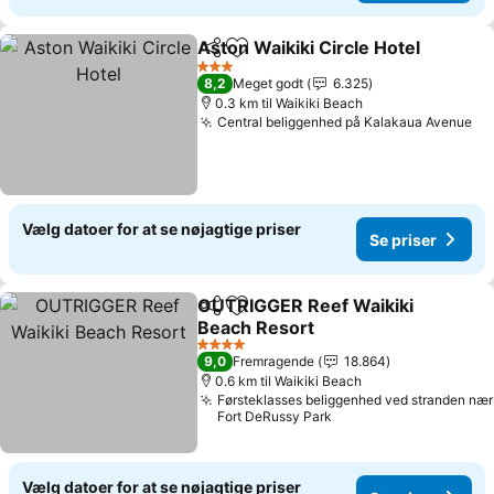
Aston Waikiki Circle Hotel
Del
Føj til favoritter
3 Stjerner
8,2
Meget godt
6.325
0.3 km til Waikiki Beach
Central beliggenhed på Kalakaua Avenue
Vælg datoer for at se nøjagtige priser
Se priser
OUTRIGGER Reef Waikiki
Del
Føj til favoritter
Beach Resort
4 Stjerner
9,0
Fremragende
18.864
0.6 km til Waikiki Beach
Førsteklasses beliggenhed ved stranden nær
Fort DeRussy Park
Vælg datoer for at se nøjagtige priser