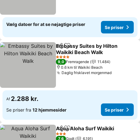
Vælg datoer for at se nøjagtige priser
Se priser
Embassy Suites by Hilton
Del
Føj til favoritter
Waikiki Beach Walk
4 Stjerner
9,0
Fremragende
11.484
0.6 km til Waikiki Beach
Daglig frisklavet morgenmad
2.288 kr.
Af
Se priser fra
12 hjemmesider
Se priser
Aqua Aloha Surf Waikiki
Del
Føj til favoritter
3 Stjerner
7,6
Godt
6.191