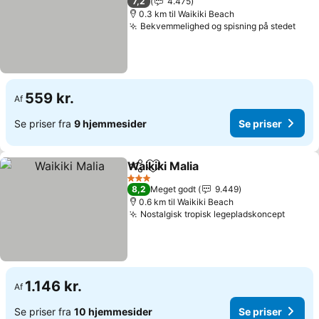
7,2
4.475
0.3 km til Waikiki Beach
Bekvemmelighed og spisning på stedet
559 kr.
Af
Se priser fra
9 hjemmesider
Se priser
Waikiki Malia
Del
Føj til favoritter
3 Stjerner
8,2
Meget godt
9.449
0.6 km til Waikiki Beach
Nostalgisk tropisk legepladskoncept
1.146 kr.
Af
Se priser fra
10 hjemmesider
Se priser