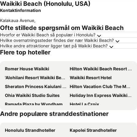
Waikiki Beach (Honolulu, USA)
Kontaktinformation
Kalakaua Avenue
,
Ofte stillede spørgsmål om Waikiki Beach
Hvorfor er Waikiki Beach så populær i Honolulu?
Hvilke overnatningssteder findes der nær Waikiki Beach?
Hvilke andre attraktioner ligger tæt på Waikiki Beach?
Flere top hoteller
Romer House Waikiki
Hilton Waikiki Beach Resort & Spa
'Alohilani Resort Waikiki Beach
Waikiki Resort Hotel
Sheraton Princess Kaiulani Waikiki Beach
Hilton Vacation Club The Modern Honolulu
Ohia Waikiki Studio Suites
Holiday Inn Express Waikiki By Ihg
Ramada Plaza by Wyndham Waikiki
Hotel La Croix
Andre populære stranddestinationer
The Twin Fin Hotel
Park Shore Waikiki Hotel
Aqua Palms Waikiki
Ala Moana Honolulu by Mantra
Honolulu Strandhoteller
Kapolei Strandhoteller
OUTRIGGER Reef Waikiki Beach Resort
Renaissance Honolulu Hotel & Spa