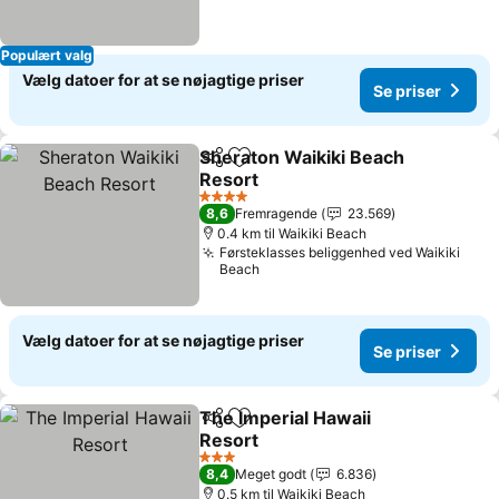
Populært valg
Vælg datoer for at se nøjagtige priser
Se priser
Sheraton Waikiki Beach
Del
Føj til favoritter
Resort
4 Stjerner
8,6
Fremragende
23.569
0.4 km til Waikiki Beach
Førsteklasses beliggenhed ved Waikiki
Beach
Vælg datoer for at se nøjagtige priser
Se priser
The Imperial Hawaii
Del
Føj til favoritter
Resort
3 Stjerner
8,4
Meget godt
6.836
0.5 km til Waikiki Beach