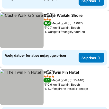
Se priser
Castle Waikīkī Shore
Del
Føj til favoritter
3 Stjerner
8,4
Meget godt
4.007
0.7 km til Waikiki Beach
Udsigt til fredagsfyrværkeri
Vælg datoer for at se nøjagtige priser
Se priser
The Twin Fin Hotel
Del
Føj til favoritter
4 Stjerner
8,1
Meget godt
15.440
0.6 km til Waikiki Beach
Surfinspireret livsstilskoncept