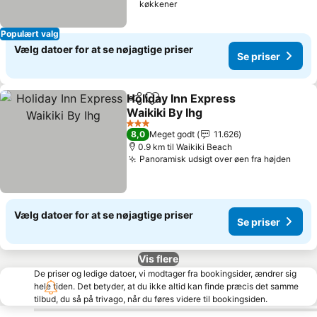
køkkener
Populært valg
Vælg datoer for at se nøjagtige priser
Se priser
Holiday Inn Express
Del
Føj til favoritter
Waikiki By Ihg
3 Stjerner
8,0
Meget godt
11.626
0.9 km til Waikiki Beach
Panoramisk udsigt over øen fra højden
Vælg datoer for at se nøjagtige priser
Se priser
Vis flere
De priser og ledige datoer, vi modtager fra bookingsider, ændrer sig
hele tiden. Det betyder, at du ikke altid kan finde præcis det samme
tilbud, du så på trivago, når du føres videre til bookingsiden.