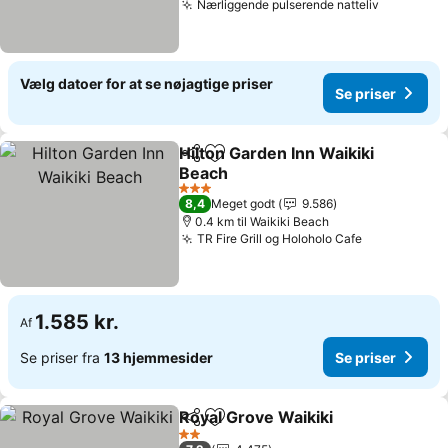
Nærliggende pulserende natteliv
Vælg datoer for at se nøjagtige priser
Se priser
Hilton Garden Inn Waikiki
Del
Føj til favoritter
Beach
3 Stjerner
8,4
Meget godt
9.586
0.4 km til Waikiki Beach
TR Fire Grill og Holoholo Cafe
1.585 kr.
Af
Se priser fra
13 hjemmesider
Se priser
Royal Grove Waikiki
Del
Føj til favoritter
2 Stjerner