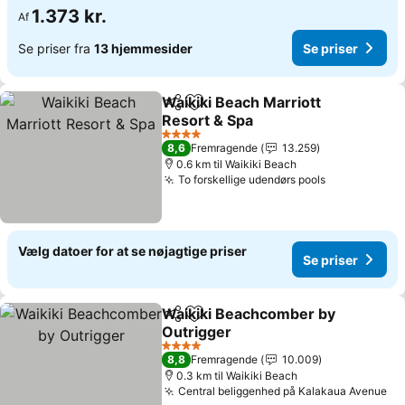
1.373 kr.
Af
Se priser fra
13 hjemmesider
Se priser
Waikiki Beach Marriott
Del
Føj til favoritter
Resort & Spa
4 Stjerner
8,6
Fremragende
13.259
0.6 km til Waikiki Beach
To forskellige udendørs pools
Vælg datoer for at se nøjagtige priser
Se priser
Waikiki Beachcomber by
Del
Føj til favoritter
Outrigger
4 Stjerner
8,8
Fremragende
10.009
0.3 km til Waikiki Beach
Central beliggenhed på Kalakaua Avenue