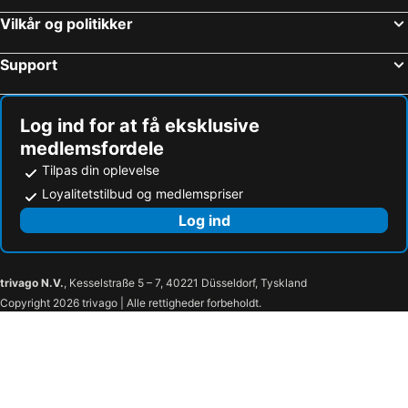
Vilkår og politikker
The Laylow Waikiki, Autograph Collection
White Sands Hotel
ESPACIO the Jewel of Waikiki
OUTRIGGER Waikiki Paradise Hotel
Support
Waikiki Central Hotel
Aston Waikiki Beach Tower
Vive Hotel Waikiki
Shoreline Hotel Waikiki
Log ind for at få eksklusive
The Surfjack Hotel & Swim Club
Waikiki Place - the Place to be in Waikiki
medlemsfordele
Panoramic Oceanview Resort - Full Kitchen in Each Unit, 2 Swimming Pools, Onsite Restaurants, Firewo
Manoa Valley Inn
Tilpas din oplevelse
Loyalitetstilbud og medlemspriser
Log ind
trivago N.V.
, Kesselstraße 5 – 7, 40221 Düsseldorf, Tyskland
Copyright 2026 trivago | Alle rettigheder forbeholdt.