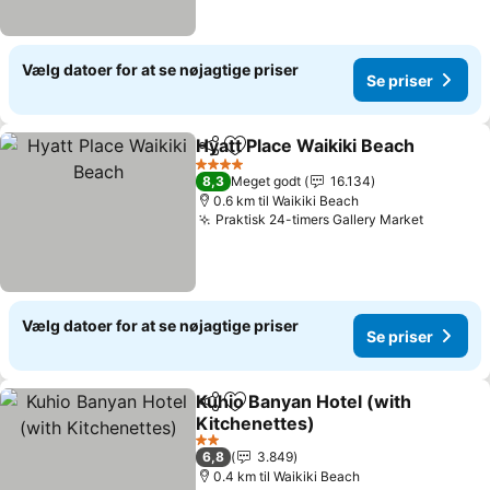
Vælg datoer for at se nøjagtige priser
Se priser
Hyatt Place Waikiki Beach
Del
Føj til favoritter
4 Stjerner
8,3
Meget godt
16.134
0.6 km til Waikiki Beach
Praktisk 24-timers Gallery Market
Vælg datoer for at se nøjagtige priser
Se priser
Kuhio Banyan Hotel (with
Del
Føj til favoritter
Kitchenettes)
2 Stjerner
6,8
3.849
0.4 km til Waikiki Beach