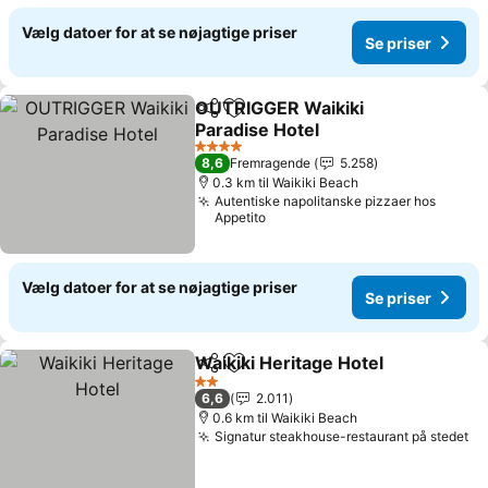
Vælg datoer for at se nøjagtige priser
Se priser
OUTRIGGER Waikiki
Del
Føj til favoritter
Paradise Hotel
4 Stjerner
8,6
Fremragende
5.258
0.3 km til Waikiki Beach
Autentiske napolitanske pizzaer hos
Appetito
Vælg datoer for at se nøjagtige priser
Se priser
Waikiki Heritage Hotel
Del
Føj til favoritter
2 Stjerner
6,6
2.011
0.6 km til Waikiki Beach
Signatur steakhouse-restaurant på stedet