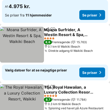
4.975 kr.
Af
Se priser fra
11 hjemmesider
Se priser
Moana Surfrider, A
Del
Føj til favoritter
Westin Resort & Spa,
Waikiki Beach
4 Stjerner
8,6
Fremragende
15.763
0.1 km til Waikiki Beach
Direkte adgang til Waikiki Beach
Vælg datoer for at se nøjagtige priser
Se priser
The Royal Hawaiian, a
Del
Føj til favoritter
Luxury Collection Resort,
Waikiki
5 Stjerner
8,7
Fremragende
11.784
0.3 km til Waikiki Beach
Spisning ved havet på Azure Restaurant