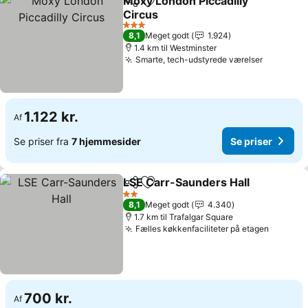
Moxy London Piccadilly
Del
Føj til favoritter
Circus
Se priser
3 Stjerner
8,1
Meget godt
1.924
1.4 km til Westminster
Smarte, tech-udstyrede værelser
Se prise
1.122 kr.
Af
Se priser fra
7 hjemmesider
Se priser
LSE Carr-Saunders Hall
Del
Føj til favoritter
Se
2 Stjerner
8,1
Meget godt
4.340
1.7 km til Trafalgar Square
Fælles køkkenfaciliteter på etagen
Se pris
700 kr.
Af