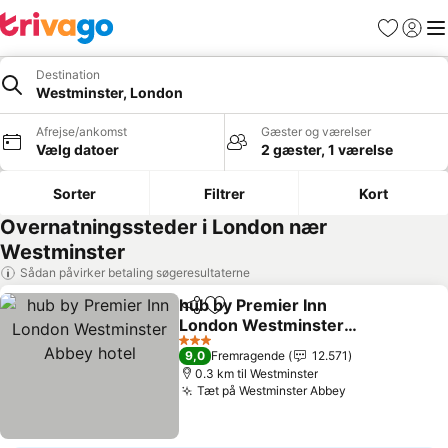
Favoritter
Log ind
Me
Destination
Westminster, London
Afrejse/ankomst
Gæster og værelser
Vælg datoer
2 gæster, 1 værelse
Sorter
Filtrer
Kort
Overnatningssteder i London nær
Westminster
Sådan påvirker betaling søgeresultaterne
hub by Premier Inn
Del
Føj til favoritter
London Westminster
Abbey hotel
Se priser
3 Stjerner
9,0
Fremragende
12.571
0.3 km til Westminster
Tæt på Westminster Abbey
Se priser