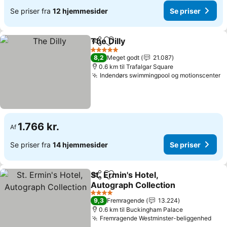
Se priser fra
12 hjemmesider
Se priser
The Dilly
Del
Føj til favoritter
Se priser
5 Stjerner
8,2
Meget godt
21.087
0.6 km til Trafalgar Square
Indendørs swimmingpool og motionscenter
S
1.766 kr.
Af
Se priser fra
14 hjemmesider
Se priser
St. Ermin's Hotel,
Del
Føj til favoritter
Autograph Collection
Se priser
4 Stjerner
9,3
Fremragende
13.224
0.6 km til Buckingham Palace
Fremragende Westminster-beliggenhed
Se p