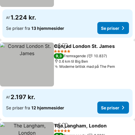
1.224 kr.
Af
Se priser fra
13 hjemmesider
Se priser
Conrad London St. James
Del
Føj til favoritter
5 Stjerner
9,3
Fremragende
10.837
0.6 km til Big Ben
Moderne britisk mad på The Pem
Se priser
2.197 kr.
Af
Se priser fra
12 hjemmesider
Se priser
The Langham, London
Del
Føj til favoritter
Se p
5 Stjerner