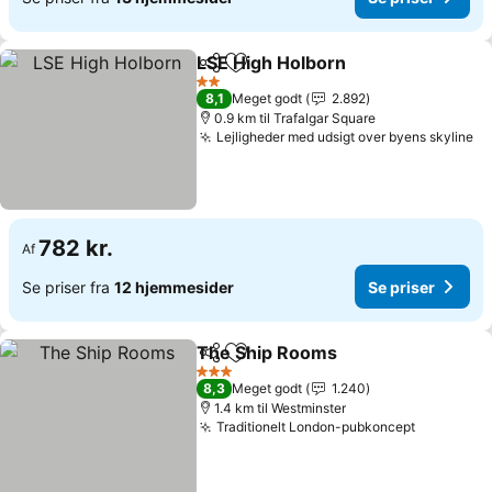
LSE High Holborn
Del
Føj til favoritter
Se priser
2 Stjerner
8,1
Meget godt
2.892
0.9 km til Trafalgar Square
Lejligheder med udsigt over byens skyline
Se
782 kr.
Af
Se priser fra
12 hjemmesider
Se priser
The Ship Rooms
Del
Føj til favoritter
Se priser
3 Stjerner
8,3
Meget godt
1.240
1.4 km til Westminster
Traditionelt London-pubkoncept
Se priser