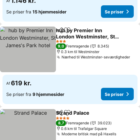
1.146 kr.
Af
Se priser fra
15 hjemmesider
Se priser
hub by Premier Inn
Del
Føj til favoritter
London Westminster, St
James's Park hotel
Se priser
3 Stjerner
9,0
Fremragende
8.345
0.3 km til Westminster
Nærhed til Westminster-seværdigheder
Se p
619 kr.
Af
Se priser fra
9 hjemmesider
Se priser
Strand Palace
Del
Føj til favoritter
Se priser
4 Stjerner
8,7
Fremragende
39.023
0.6 km til Trafalgar Square
Moderne britisk mad på Haxells
Se priser