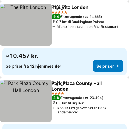
The Ritz London
Del
Føj til favoritter
Se priser
5 Stjerner
9,4
Fremragende
14.665
0.7 km til Buckingham Palace
Michelin-restauranten Ritz Restaurant
Se pr
10.457 kr.
Af
Se priser fra
12 hjemmesider
Se priser
Park Plaza County Hall
Del
Føj til favoritter
London
Se priser
4 Stjerner
8,8
Fremragende
20.404
0.6 km til Big Ben
Ikonisk udsigt over South Bank-
landemærker