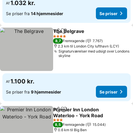
1.032 kr.
Af
Se priser fra
14 hjemmesider
Se priser
The Belgrave
Del
Føj til favoritter
Se priser
4 Stjerner
8,7
Fremragende
7.767
2.3 km til London City lufthavn (LCY)
Signaturværelser med udsigt over Londons
skyline
1.100 kr.
Af
Se priser fra
9 hjemmesider
Se priser
Premier Inn London
Del
Føj til favoritter
Waterloo - York Road
Se priser
3 Stjerner
8,5
Fremragende
15.044
0.6 km til Big Ben