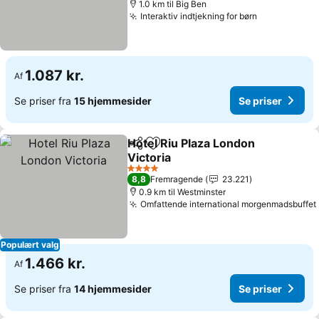
1.0 km til Big Ben
Interaktiv indtjekning for børn
Se priser
1.087 kr.
Af
Se priser fra
15 hjemmesider
Se priser
Hotel Riu Plaza London
Del
Føj til favoritter
Victoria
Se priser
4 Stjerner
8,8
Fremragende
23.221
0.9 km til Westminster
Omfattende international morgenmadsbuffet
Populært valg
1.466 kr.
Af
Se priser fra
14 hjemmesider
Se priser