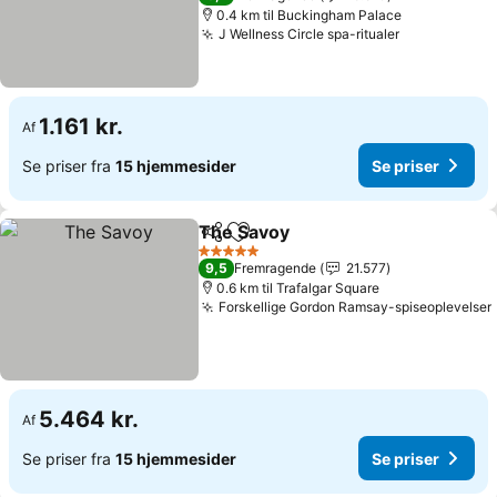
0.4 km til Buckingham Palace
J Wellness Circle spa-ritualer
Se priser
1.161 kr.
Af
Se priser fra
15 hjemmesider
Se priser
The Savoy
Del
Føj til favoritter
Se priser
5 Stjerner
9,5
Fremragende
21.577
0.6 km til Trafalgar Square
Forskellige Gordon Ramsay-spiseoplevelser
5.464 kr.
Af
Se priser fra
15 hjemmesider
Se priser