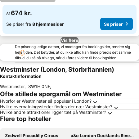
674 kr.
Af
Se priser fra
8 hjemmesider
Se priser
Vis flere
De priser og ledige datoer, vi modtager fra bookingsider, ændrer sig
hele tiden. Det betyder, at du ikke altid kan finde præcis det samme
tilbud, du så på trivago, når du føres videre til bookingsiden.
Westminster (London, Storbritannien)
Kontaktinformation
Westminster
,
SW1H 0NF
,
Ofte stillede spørgsmål om Westminster
Hvorfor er Westminster så populær i London?
Hvilke overnatningssteder findes der nær Westminster?
Hvilke andre attraktioner ligger tæt på Westminster?
Flere top hoteller
Zedwell Piccadilly Circus
a&o London Docklands Riverside