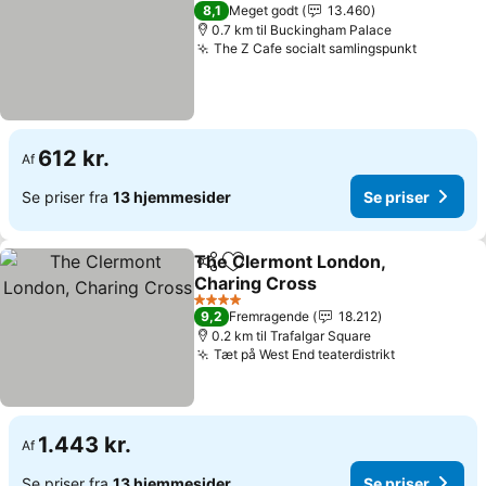
3 Stjerner
8,1
Meget godt
13.460
0.7 km til Buckingham Palace
The Z Cafe socialt samlingspunkt
Se prise
612 kr.
Af
Se priser fra
13 hjemmesider
Se priser
The Clermont London,
Del
Føj til favoritter
Charing Cross
Se priser
4 Stjerner
9,2
Fremragende
18.212
0.2 km til Trafalgar Square
Tæt på West End teaterdistrikt
Se priser
1.443 kr.
Af
Se priser fra
13 hjemmesider
Se priser