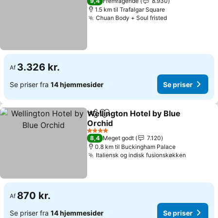
9,4
Fremragende
8.930
1.5 km til Trafalgar Square
Chuan Body + Soul fristed
Se priser
3.326 kr.
Af
Se priser fra
14 hjemmesider
Se priser
Wellington Hotel by Blue
Del
Føj til favoritter
Orchid
Se priser
4 Stjerner
8,4
Meget godt
7.120
0.8 km til Buckingham Palace
Italiensk og indisk fusionskøkken
Se prise
870 kr.
Af
Se priser fra
14 hjemmesider
Se priser