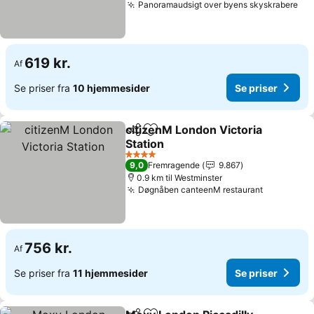
Panoramaudsigt over byens skyskrabere
Se 
619 kr.
Af
Se priser fra
10 hjemmesider
Se priser
citizenM London Victoria
Del
Føj til favoritter
Station
Se priser
4 Stjerner
9,0
Fremragende
9.867
0.9 km til Westminster
Døgnåben canteenM restaurant
Se priser
756 kr.
Af
Se priser fra
11 hjemmesider
Se priser