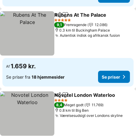
Rubens At The Palace
Del
Føj til favoritter
Se p
5 Stjerner
9,1
Fremragende
12.086
0.3 km til Buckingham Palace
Autentisk indisk og afrikansk fusion
Se pris
1.659 kr.
Af
Se priser fra
18 hjemmesider
Se priser
Novotel London Waterloo
Del
Føj til favoritter
4 Stjerner
8,4
Meget godt
11.769
0.8 km til Big Ben
Værelsesudsigt over Londons skyline
Se pri