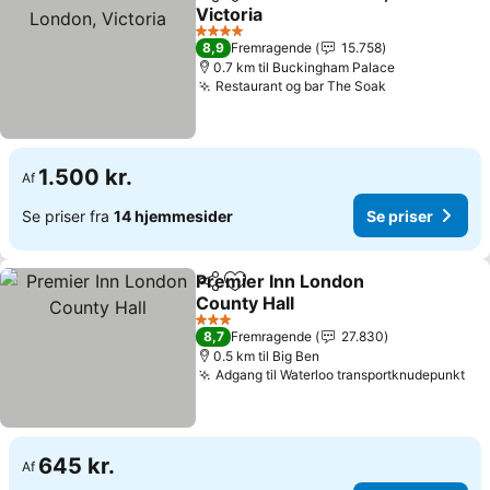
Del
Føj til favoritter
Victoria
Se priser
4 Stjerner
8,9
Fremragende
15.758
0.7 km til Buckingham Palace
Restaurant og bar The Soak
Se priser
1.500 kr.
Af
Se priser fra
14 hjemmesider
Se priser
Premier Inn London
Del
Føj til favoritter
County Hall
Se priser
3 Stjerner
8,7
Fremragende
27.830
0.5 km til Big Ben
Adgang til Waterloo transportknudepunkt
Se 
645 kr.
Af