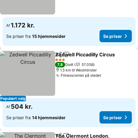
1.172 kr.
Af
Se priser fra
15 hjemmesider
Se priser
Zedwell Piccadilly Circus
Del
Føj til favoritter
S
3 Stjerner
7,8
Godt
57.058
1.5 km til Westminster
Fitnesscenter på stedet
Se priser
Populært valg
504 kr.
Af
Se priser fra
14 hjemmesider
Se priser
The Clermont London,