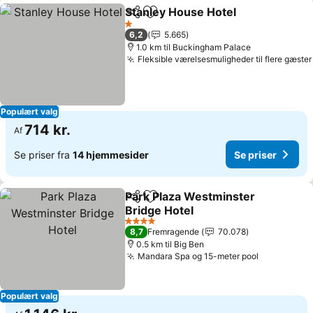
Stanley House Hotel
Del
Føj til favoritter
Se pri
1 Stjerner
6,2
5.665
1.0 km til Buckingham Palace
Fleksible værelsesmuligheder til flere gæster
Populært valg
714 kr.
Af
Se priser fra
14 hjemmesider
Se priser
Park Plaza Westminster
Del
Føj til favoritter
Bridge Hotel
Se priser
4 Stjerner
8,7
Fremragende
70.078
0.5 km til Big Ben
Mandara Spa og 15-meter pool
Se priser
Populært valg