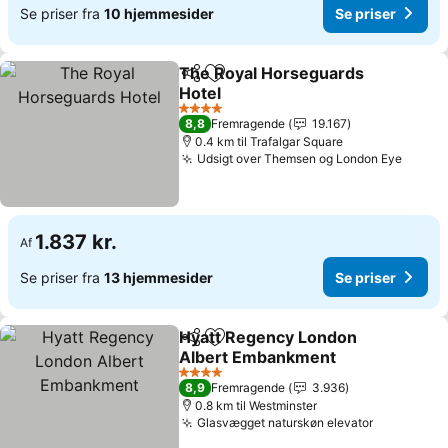
Se priser fra
10 hjemmesider
Se priser
The Royal Horseguards
Del
Føj til favoritter
Hotel
Se priser
4 Stjerner
8,8
Fremragende
19.167
0.4 km til Trafalgar Square
Udsigt over Themsen og London Eye
Se pri
1.837 kr.
Af
Se priser fra
13 hjemmesider
Se priser
Hyatt Regency London
Del
Føj til favoritter
Albert Embankment
Se priser
4 Stjerner
8,9
Fremragende
3.936
0.8 km til Westminster
Glasvægget naturskøn elevator
Se priser