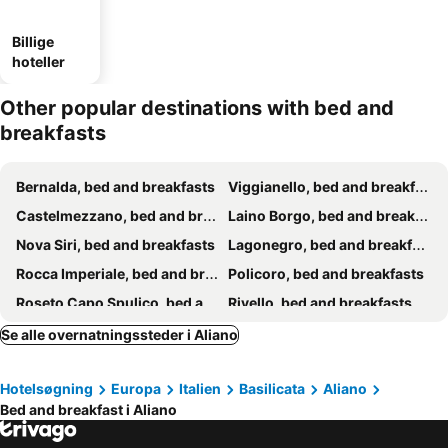
Billige
hoteller
Other popular destinations with bed and
breakfasts
Bernalda, bed and breakfasts
Viggianello, bed and breakfasts
Castelmezzano, bed and breakfasts
Laino Borgo, bed and breakfasts
Nova Siri, bed and breakfasts
Lagonegro, bed and breakfasts
Rocca Imperiale, bed and breakfasts
Policoro, bed and breakfasts
Roseto Capo Spulico, bed and breakfasts
Rivello, bed and breakfasts
Rotondella, bed and breakfasts
Lauria, bed and breakfasts
Se alle overnatningssteder i Aliano
Nemoli, bed and breakfasts
Scanzano Jonico, bed and breakfasts
Hotelsøgning
Europa
Italien
Basilicata
Aliano
Padula, bed and breakfasts
Montesano sulla Marcellana, bed and breakfasts
Bed and breakfast i Aliano
Montalbano Jonico, bed and breakfasts
Pisticci, bed and breakfasts
Guardia Perticara, bed and breakfasts
Laino Castello, bed and breakfasts