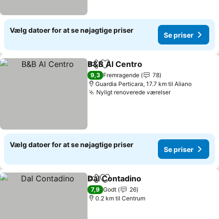
Vælg datoer for at se nøjagtige priser
Se priser
B&B Al Centro
Del
Føj til favoritter
Se priser
9,3
Fremragende
78
Guardia Perticara, 17.7 km til Aliano
Nyligt renoverede værelser
Se priser
Vælg datoer for at se nøjagtige priser
Se priser
Dal Contadino
Del
Føj til favoritter
Se priser
7,9
Godt
26
0.2 km til Centrum