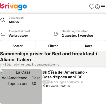
Favoritter
Log ind
Me
Destination
Aliano
Afrejse/ankomst
Gæster og værelser
Vælg datoer
2 gæster, 1 værelse
Sorter
Filtrer
Kort
Sammenlign priser for Bed and breakfast i
Aliano, Italien
Sådan påvirker betaling søgeresultaterne
La Casa dellAmericano -
Del
Føj til favoritter
Casa d'epoca anni '30
Se priser
/
Der er ingen bedømmelse
0.1 km til Centrum