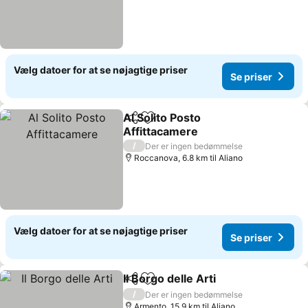
Vælg datoer for at se nøjagtige priser
Se priser
Al Solito Posto
Del
Føj til favoritter
Affittacamere
Se priser
/
Der er ingen bedømmelse
Roccanova, 6.8 km til Aliano
Vælg datoer for at se nøjagtige priser
Se priser
Il Borgo delle Arti
Del
Føj til favoritter
Se priser
/
Der er ingen bedømmelse
Armento, 15.9 km til Aliano