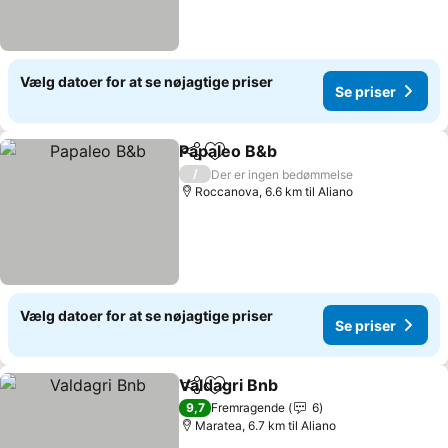
Vælg datoer for at se nøjagtige priser
Se priser
Papaleo B&b
Del
Føj til favoritter
Se priser
/
Der er ingen bedømmelse
Roccanova, 6.6 km til Aliano
Vælg datoer for at se nøjagtige priser
Se priser
Valdagri Bnb
Del
Føj til favoritter
Se priser
9,7
Fremragende
6
Maratea, 6.7 km til Aliano