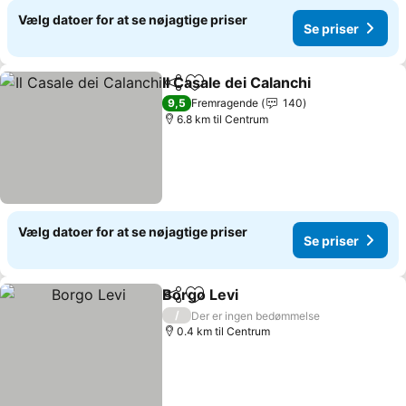
Vælg datoer for at se nøjagtige priser
Se priser
Il Casale dei Calanchi
Del
Føj til favoritter
Se pr
9,5
Fremragende
140
6.8 km til Centrum
Vælg datoer for at se nøjagtige priser
Se priser
Borgo Levi
Del
Føj til favoritter
Se priser
/
Der er ingen bedømmelse
0.4 km til Centrum