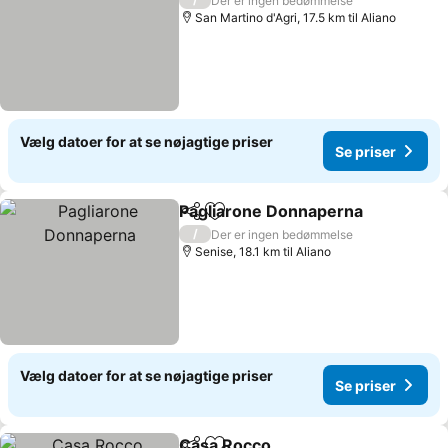
Der er ingen bedømmelse
San Martino d'Agri, 17.5 km til Aliano
Vælg datoer for at se nøjagtige priser
Se priser
Pagliarone Donnaperna
Del
Føj til favoritter
Se
/
Der er ingen bedømmelse
Senise, 18.1 km til Aliano
Vælg datoer for at se nøjagtige priser
Se priser
Casa Rocco