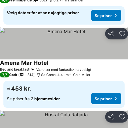
8,9
Fremragende
352
0.2 km fra stranden
Vælg datoer for at se nøjagtige priser
Se priser
Del
Føj
Amena Mar Hotel
Bed and breakfast
Værelser med fantastisk havudsigt
7,7
Godt
1.814
Sa Coma, 4.4 km til Cala Millor
453 kr.
Af
Se priser fra
2 hjemmesider
Se priser
Del
Føj