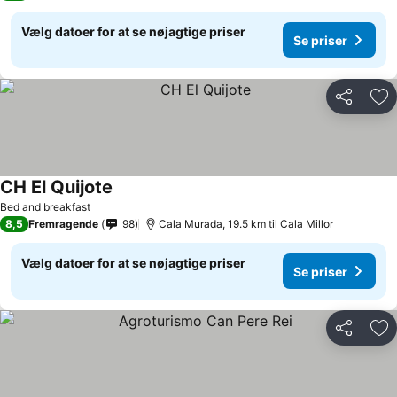
Vælg datoer for at se nøjagtige priser
Se priser
Del
Føj
CH El Quijote
Bed and breakfast
8,5
Fremragende
98
Cala Murada, 19.5 km til Cala Millor
Vælg datoer for at se nøjagtige priser
Se priser
Del
Føj