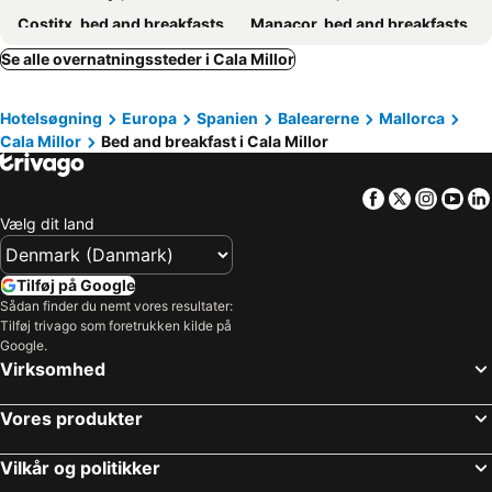
Costitx, bed and breakfasts
Manacor, bed and breakfasts
Cala Murada, bed and breakfasts
Porreres, bed and breakfasts
Se alle overnatningssteder i Cala Millor
Campos, bed and breakfasts
Petra, bed and breakfasts
Hotelsøgning
Europa
Spanien
Balearerne
Mallorca
Llubí, bed and breakfasts
Santanyí, bed and breakfasts
Cala Millor
Bed and breakfast i Cala Millor
Campanet, bed and breakfasts
Felanitx, bed and breakfasts
Sencelles, bed and breakfasts
Santa Margarita, bed and breakfasts
Facebook
Twitter
Insta
Yo
Pollensa, bed and breakfasts
Artà, bed and breakfasts
Vælg dit land
Can Picafort, bed and breakfasts
Sa Pobla, bed and breakfasts
Tilføj på Google
Sådan finder du nemt vores resultater:
Tilføj trivago som foretrukken kilde på
Google.
Virksomhed
Vores produkter
Vilkår og politikker