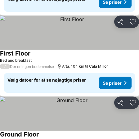
Se priser
Del
Føj
First Floor
Bed and breakfast
/
Artà, 10.1 km til Cala Millor
Der er ingen bedømmelse
Vælg datoer for at se nøjagtige priser
Se priser
Del
Føj
Ground Floor