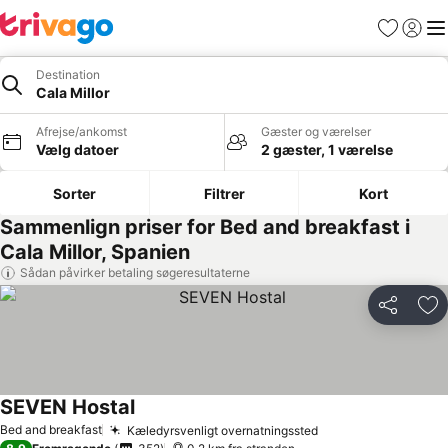
Favoritter
Log ind
Me
Destination
Cala Millor
Afrejse/ankomst
Gæster og værelser
Vælg datoer
2 gæster, 1 værelse
Sorter
Filtrer
Kort
Sammenlign priser for Bed and breakfast i
Cala Millor, Spanien
Sådan påvirker betaling søgeresultaterne
Del
Føj
SEVEN Hostal
Bed and breakfast
Kæledyrsvenligt overnatningssted