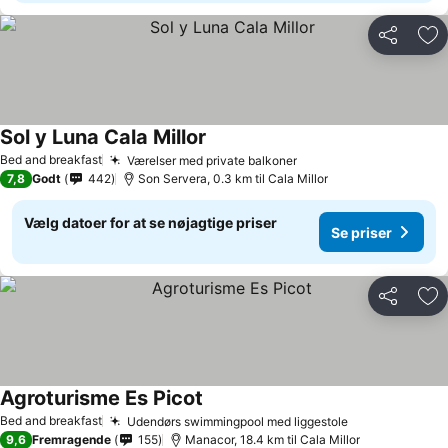
Del
Føj
Sol y Luna Cala Millor
Bed and breakfast
Værelser med private balkoner
7,8
Godt
442
Son Servera, 0.3 km til Cala Millor
Vælg datoer for at se nøjagtige priser
Se priser
Del
Føj
Agroturisme Es Picot
Bed and breakfast
Udendørs swimmingpool med liggestole
9,6
Fremragende
155
Manacor, 18.4 km til Cala Millor