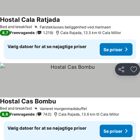
Hostal Cala Ratjada
Bed and breakfast
Førsteklasses beliggenhed ved marinaen
8,7
Fremragende
1.219
Cala Rajada, 13.5 km til Cala Millor
Vælg datoer for at se nøjagtige priser
Se priser
Del
Føj
Hostal Cas Bombu
Bed and breakfast
Varieret morgenmadsbuffet
8,6
Fremragende
743
Cala Rajada, 13.6 km til Cala Millor
Vælg datoer for at se nøjagtige priser
Se priser