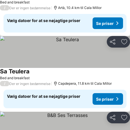
Bed and breakfast
/
Artà, 10.4 km til Cala Millor
Der er ingen bedømmelse
Vælg datoer for at se nøjagtige priser
Se priser
Del
Føj
Sa Teulera
Bed and breakfast
/
Capdepera, 11.8 km til Cala Millor
Der er ingen bedømmelse
Vælg datoer for at se nøjagtige priser
Se priser
Del
Føj