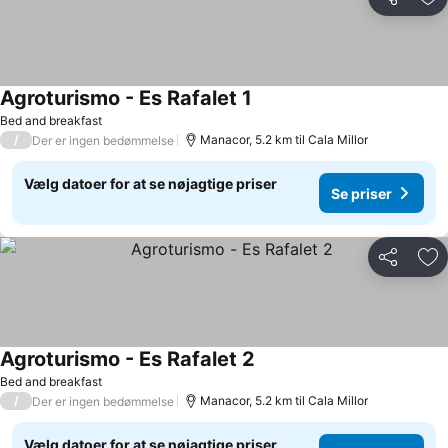
Del
Føj
Agroturismo - Es Rafalet 1
Bed and breakfast
/
Manacor, 5.2 km til Cala Millor
Der er ingen bedømmelse
Vælg datoer for at se nøjagtige priser
Se priser
Del
Føj
Agroturismo - Es Rafalet 2
Bed and breakfast
/
Manacor, 5.2 km til Cala Millor
Der er ingen bedømmelse
Vælg datoer for at se nøjagtige priser