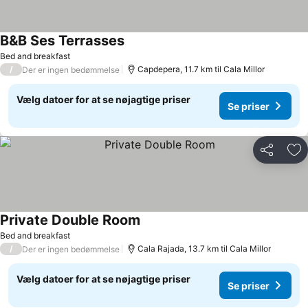
B&B Ses Terrasses
Bed and breakfast
/
Capdepera, 11.7 km til Cala Millor
Der er ingen bedømmelse
Vælg datoer for at se nøjagtige priser
Se priser
Del
Føj
Private Double Room
Bed and breakfast
/
Cala Rajada, 13.7 km til Cala Millor
Der er ingen bedømmelse
Vælg datoer for at se nøjagtige priser
Se priser