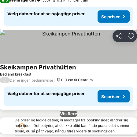
8,5
Fremragende
585
0.2 km til Centrum
Vælg datoer for at se nøjagtige priser
Se priser
Del
Føj
Skeikampen Privathütten
Bed and breakfast
/
0.0 km til Centrum
Der er ingen bedømmelse
Vælg datoer for at se nøjagtige priser
Se priser
Vis flere
De priser og ledige datoer, vi modtager fra bookingsider, ændrer sig
hele tiden. Det betyder, at du ikke altid kan finde præcis det samme
tilbud, du så på trivago, når du føres videre til bookingsiden.