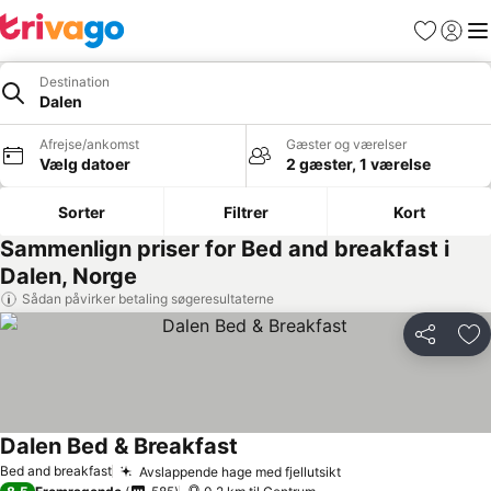
Favoritter
Log ind
Me
Destination
Dalen
Afrejse/ankomst
Gæster og værelser
Vælg datoer
2 gæster, 1 værelse
Sorter
Filtrer
Kort
Sammenlign priser for Bed and breakfast i
Dalen, Norge
Sådan påvirker betaling søgeresultaterne
Del
Føj
Dalen Bed & Breakfast
Bed and breakfast
Avslappende hage med fjellutsikt