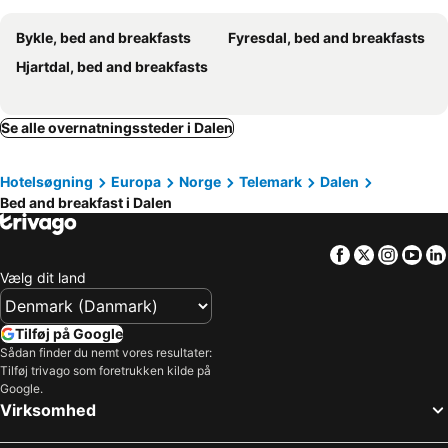
Bykle, bed and breakfasts
Fyresdal, bed and breakfasts
Hjartdal, bed and breakfasts
Se alle overnatningssteder i Dalen
Hotelsøgning
Europa
Norge
Telemark
Dalen
Bed and breakfast i Dalen
Facebook
Twitter
Insta
Yo
Vælg dit land
Tilføj på Google
Sådan finder du nemt vores resultater:
Tilføj trivago som foretrukken kilde på
Google.
Virksomhed