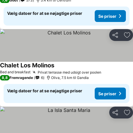
7,6
Godt
573
5.4 km til Centrum
Vælg datoer for at se nøjagtige priser
Se priser
Del
Føj
Chalet Los Molinos
Bed and breakfast
Privat terrasse med udsigt over poolen
8,8
Fremragende
6
Oliva, 7.5 km til Gandia
Vælg datoer for at se nøjagtige priser
Se priser
Del
Føj