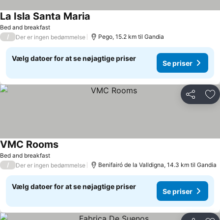
La Isla Santa Maria
Bed and breakfast
/
Pego, 15.2 km til Gandia
Der er ingen bedømmelse
Vælg datoer for at se nøjagtige priser
Se priser
Del
Føj
VMC Rooms
Bed and breakfast
/
Benifairó de la Valldigna, 14.3 km til Gandia
Der er ingen bedømmelse
Vælg datoer for at se nøjagtige priser
Se priser