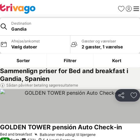
Favoritter
Log ind
Me
Destination
Gandia
Afrejse/ankomst
Gæster og værelser
Vælg datoer
2 gæster, 1 værelse
Sorter
Filtrer
Kort
Sammenlign priser for Bed and breakfast i
Gandia, Spanien
Sådan påvirker betaling søgeresultaterne
Del
Føj
GOLDEN TOWER pensión Auto Check-in
Bed and breakfast
Balkoner med udsigt til bjergene