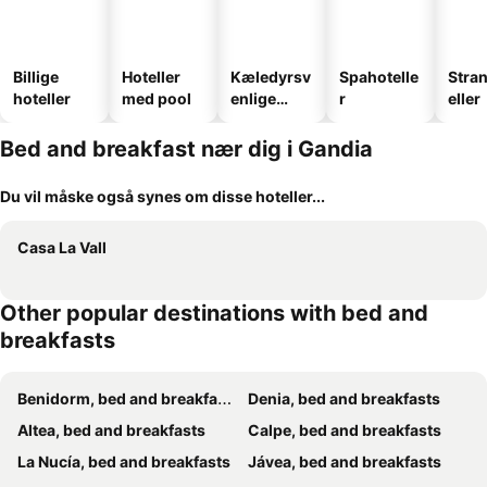
Billige
Hoteller
Kæledyrsv
Spahotelle
Stra
hoteller
med pool
enlige
r
eller
hoteller
Bed and breakfast nær dig i Gandia
Du vil måske også synes om disse hoteller...
Casa La Vall
Other popular destinations with bed and
breakfasts
Benidorm, bed and breakfasts
Denia, bed and breakfasts
Altea, bed and breakfasts
Calpe, bed and breakfasts
La Nucía, bed and breakfasts
Jávea, bed and breakfasts