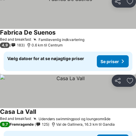
Del
Føj
Fabrica De Suenos
Bed and breakfast
Familievenlig indkvartering
4,9
183
0.6 km til Centrum
Vælg datoer for at se nøjagtige priser
Se priser
Del
Føj
Casa La Vall
Bed and breakfast
Udendørs swimmingpool og loungeområde
9,7
Fremragende
125
Val de Gallinera, 16.3 km til Gandia