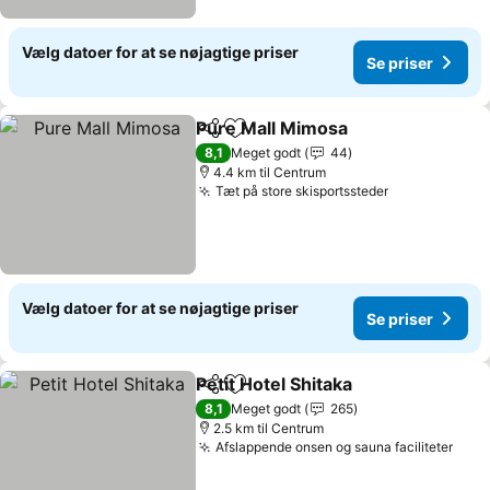
Vælg datoer for at se nøjagtige priser
Se priser
Pure Mall Mimosa
Del
Føj til favoritter
8,1
Meget godt
44
4.4 km til Centrum
Tæt på store skisportssteder
Vælg datoer for at se nøjagtige priser
Se priser
Petit Hotel Shitaka
Del
Føj til favoritter
8,1
Meget godt
265
2.5 km til Centrum
Afslappende onsen og sauna faciliteter