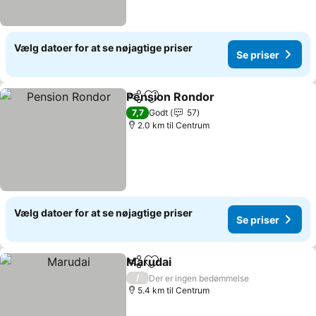
Vælg datoer for at se nøjagtige priser
Se priser
Pension Rondor
Del
Føj til favoritter
7,7
Godt
57
2.0 km til Centrum
Vælg datoer for at se nøjagtige priser
Se priser
Marudai
Del
Føj til favoritter
/
Der er ingen bedømmelse
5.4 km til Centrum