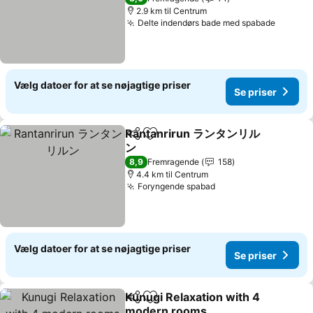
2.9 km til Centrum
Delte indendørs bade med spabade
Vælg datoer for at se nøjagtige priser
Se priser
Rantanrirun ランタンリル
Del
Føj til favoritter
ン
8,9
Fremragende
158
4.4 km til Centrum
Foryngende spabad
Vælg datoer for at se nøjagtige priser
Se priser
Kunugi Relaxation with 4
Del
Føj til favoritter
modern rooms