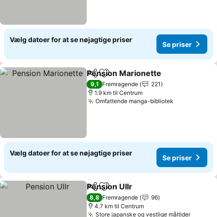
Vælg datoer for at se nøjagtige priser
Se priser
Pension Marionette
Del
Føj til favoritter
9,1
Fremragende
221
1.9 km til Centrum
Omfattende manga-bibliotek
Vælg datoer for at se nøjagtige priser
Se priser
Pension Ullr
Del
Føj til favoritter
8,8
Fremragende
96
4.7 km til Centrum
Store japanske og vestlige måltider