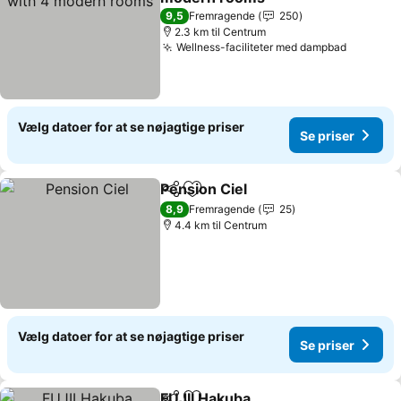
9,5
Fremragende
250
2.3 km til Centrum
Wellness-faciliteter med dampbad
Vælg datoer for at se nøjagtige priser
Se priser
Pension Ciel
Del
Føj til favoritter
8,9
Fremragende
25
4.4 km til Centrum
Vælg datoer for at se nøjagtige priser
Se priser
FUJII Hakuba