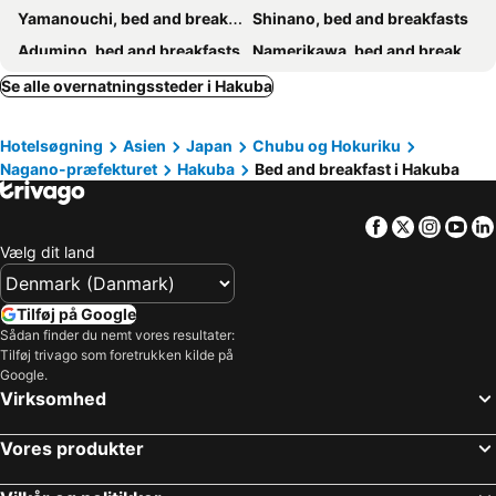
Yamanouchi, bed and breakfasts
Shinano, bed and breakfasts
Adumino, bed and breakfasts
Namerikawa, bed and breakfasts
Azumino, bed and breakfasts
Sakaki, bed and breakfasts
Se alle overnatningssteder i Hakuba
Kamiichi, bed and breakfasts
Ueda, bed and breakfasts
Hotelsøgning
Asien
Japan
Chubu og Hokuriku
Asahi, bed and breakfasts
Nakano, bed and breakfasts
Nagano-præfekturet
Hakuba
Bed and breakfast i Hakuba
Matsukawa, bed and breakfasts
Facebook
Twitter
Insta
Yo
Vælg dit land
Tilføj på Google
Sådan finder du nemt vores resultater:
Tilføj trivago som foretrukken kilde på
Google.
Virksomhed
Vores produkter