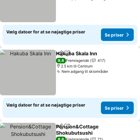
Vælg datoer for at se nøjagtige priser
Se priser
Hakuba Skala Inn
Del
Føj til favoritter
9,6
Fremragende
417
2.5 km til Centrum
Nem adgang til skiområder
Vælg datoer for at se nøjagtige priser
Se priser
Pension&Cottage
Del
Føj til favoritter
Shokubutsushi
8,6
Fremragende
71