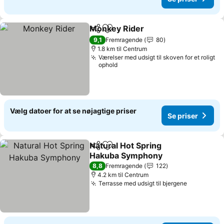
Monkey Rider
Del
Føj til favoritter
9,1
Fremragende
80
1.8 km til Centrum
Værelser med udsigt til skoven for et roligt
ophold
Vælg datoer for at se nøjagtige priser
Se priser
Natural Hot Spring
Del
Føj til favoritter
Hakuba Symphony
8,8
Fremragende
122
4.2 km til Centrum
Terrasse med udsigt til bjergene