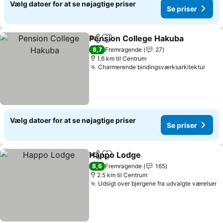
Vælg datoer for at se nøjagtige priser
Se priser
Pension College Hakuba
Del
Føj til favoritter
8,7
Fremragende
27
1.6 km til Centrum
Charmerende bindingsværksarkitektur
Vælg datoer for at se nøjagtige priser
Se priser
Happo Lodge
Del
Føj til favoritter
8,6
Fremragende
165
2.5 km til Centrum
Udsigt over bjergene fra udvalgte værelser