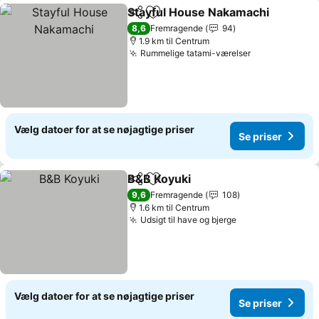
Stayful House Nakamachi
Del
Føj til favoritter
8,6
Fremragende
94
1.9 km til Centrum
Rummelige tatami-værelser
Vælg datoer for at se nøjagtige priser
Se priser
B&B Koyuki
Del
Føj til favoritter
9,6
Fremragende
108
1.6 km til Centrum
Udsigt til have og bjerge
Vælg datoer for at se nøjagtige priser
Se priser