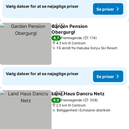
Vælg datoer for at se nøjagtige priser
Se priser
Garden Pension
Del
Føj til favoritter
Obergurgl
8,7
Fremragende
174
4.5 km til Centrum
Få skridt fra Hakuba Goryu Ski Resort
Vælg datoer for at se nøjagtige priser
Se priser
Land Haus Dancru Netz
Del
Føj til favoritter
9,0
Fremragende
308
2.0 km til Centrum
Beliggenhed i Echoland-distriktet