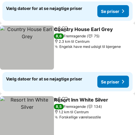
Vælg datoer for at se nøjagtige priser
Se priser
Country House Earl Grey
Del
Føj til favoritter
8,6
Fremragende
75
2.3 km til Centrum
Engelsk have med udsigt til bjergene
Vælg datoer for at se nøjagtige priser
Se priser
Resort Inn White Silver
Del
Føj til favoritter
8,5
Fremragende
134
1.2 km til Centrum
Forskellige værelsesstile