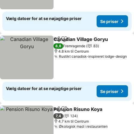
Vælg datoer for at se nøjagtige priser
Se priser
Canadian Village Goryu
Del
Føj til favoritter
8,8
Fremragende
83
4.8 km til Centrum
Rustikt canadisk-inspireret lodge-design
Vælg datoer for at se nøjagtige priser
Se priser
Pension Risuno Koya
Del
Føj til favoritter
7,4
124
4.7 km til Centrum
Økologisk mad i restauranten