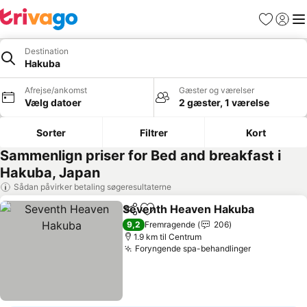
Favoritter
Log ind
Me
Destination
Hakuba
Afrejse/ankomst
Gæster og værelser
Vælg datoer
2 gæster, 1 værelse
Sorter
Filtrer
Kort
Sammenlign priser for Bed and breakfast i
Hakuba, Japan
Sådan påvirker betaling søgeresultaterne
Seventh Heaven Hakuba
Del
Føj til favoritter
9,2
Fremragende
206
1.9 km til Centrum
Foryngende spa-behandlinger