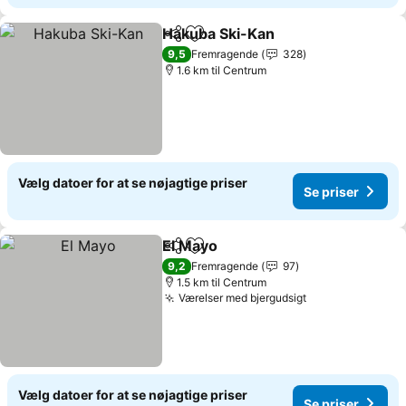
Hakuba Ski-Kan
Del
Føj til favoritter
9,5
Fremragende
328
1.6 km til Centrum
Vælg datoer for at se nøjagtige priser
Se priser
El Mayo
Del
Føj til favoritter
9,2
Fremragende
97
1.5 km til Centrum
Værelser med bjergudsigt
Vælg datoer for at se nøjagtige priser
Se priser