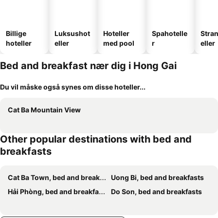
Billige
Luksushot
Hoteller
Spahotelle
Stra
hoteller
eller
med pool
r
eller
Bed and breakfast nær dig i Hong Gai
Du vil måske også synes om disse hoteller...
Cat Ba Mountain View
Other popular destinations with bed and
breakfasts
Cat Ba Town, bed and breakfasts
Uong Bi, bed and breakfasts
Hải Phòng, bed and breakfasts
Do Son, bed and breakfasts