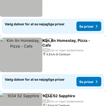
Vælg datoer for at se nøjagtige priser
Se priser
Kim An Homestay, Pizza -
Del
Føj til favoritter
Cafe
/
Der er ingen bedømmelse
4.8 km til Centrum
Vælg datoer for at se nøjagtige priser
Se priser
1034 S2 Sapphire
Del
Føj til favoritter
/
Der er ingen bedømmelse
1.8 km til Centrum