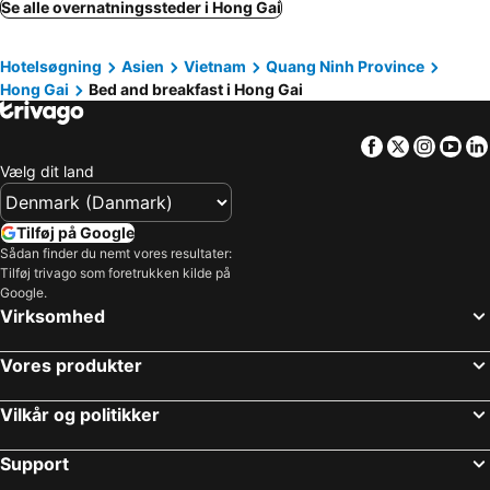
Se alle overnatningssteder i Hong Gai
Hotelsøgning
Asien
Vietnam
Quang Ninh Province
Hong Gai
Bed and breakfast i Hong Gai
Facebook
Twitter
Insta
Yo
Vælg dit land
Tilføj på Google
Sådan finder du nemt vores resultater:
Tilføj trivago som foretrukken kilde på
Google.
Virksomhed
Vores produkter
Vilkår og politikker
Support