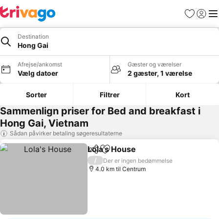
Favoritter
Log ind
Me
Destination
Hong Gai
Afrejse/ankomst
Gæster og værelser
Vælg datoer
2 gæster, 1 værelse
Sorter
Filtrer
Kort
Sammenlign priser for Bed and breakfast i
Hong Gai, Vietnam
Sådan påvirker betaling søgeresultaterne
Lola's House
Del
Føj til favoritter
/
Der er ingen bedømmelse
4.0 km til Centrum