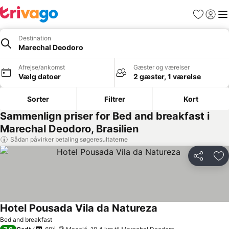
Favoritter
Log ind
Me
Destination
Marechal Deodoro
Afrejse/ankomst
Gæster og værelser
Vælg datoer
2 gæster, 1 værelse
Sorter
Filtrer
Kort
Sammenlign priser for Bed and breakfast i
Marechal Deodoro, Brasilien
Sådan påvirker betaling søgeresultaterne
Del
Føj
Hotel Pousada Vila da Natureza
Bed and breakfast