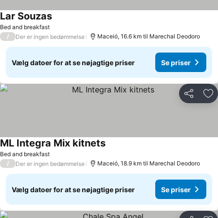
Lar Souzas
Bed and breakfast
/
Maceió, 16.6 km til Marechal Deodoro
Der er ingen bedømmelse
Vælg datoer for at se nøjagtige priser
Se priser
Del
Føj
ML Integra Mix kitnets
Bed and breakfast
/
Maceió, 18.9 km til Marechal Deodoro
Der er ingen bedømmelse
Vælg datoer for at se nøjagtige priser
Se priser