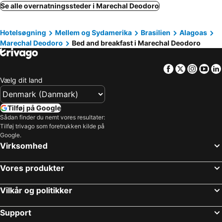
Se alle overnatningssteder i Marechal Deodoro
Hotelsøgning
Mellem og Sydamerika
Brasilien
Alagoas
Marechal Deodoro
Bed and breakfast i Marechal Deodoro
Facebook
Twitter
Insta
Yo
Vælg dit land
Tilføj på Google
Sådan finder du nemt vores resultater:
Tilføj trivago som foretrukken kilde på
Google.
Virksomhed
Vores produkter
Vilkår og politikker
Support