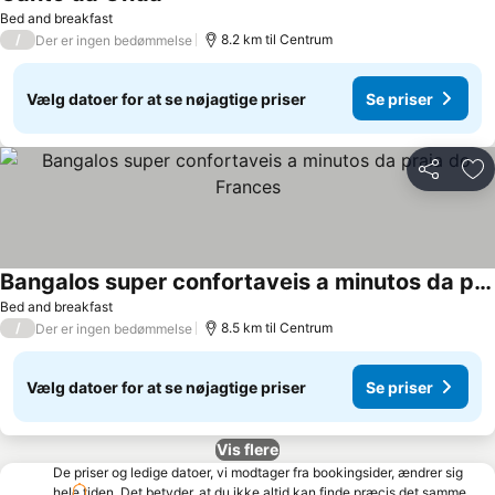
Bed and breakfast
/
8.2 km til Centrum
Der er ingen bedømmelse
Vælg datoer for at se nøjagtige priser
Se priser
Del
Føj
Bangalos super confortaveis a minutos da praia do Frances
Bed and breakfast
/
8.5 km til Centrum
Der er ingen bedømmelse
Vælg datoer for at se nøjagtige priser
Se priser
Vis flere
De priser og ledige datoer, vi modtager fra bookingsider, ændrer sig
hele tiden. Det betyder, at du ikke altid kan finde præcis det samme