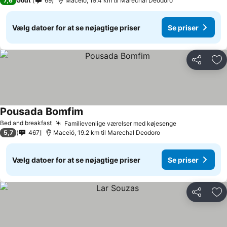
7,6
Godt
69
Maceió, 19.4 km til Marechal Deodoro
Vælg datoer for at se nøjagtige priser
Se priser
Del
Føj
Pousada Bomfim
Bed and breakfast
Familievenlige værelser med køjesenge
5,7
467
Maceió, 19.2 km til Marechal Deodoro
Vælg datoer for at se nøjagtige priser
Se priser
Del
Føj