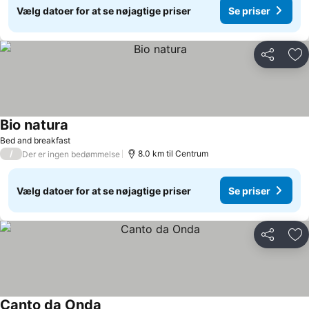
Vælg datoer for at se nøjagtige priser
Se priser
Del
Føj
Bio natura
Bed and breakfast
/
8.0 km til Centrum
Der er ingen bedømmelse
Vælg datoer for at se nøjagtige priser
Se priser
Del
Føj
Canto da Onda