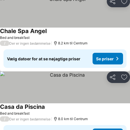
Del
Føj
Chale Spa Angel
Bed and breakfast
/
8.2 km til Centrum
Der er ingen bedømmelse
Vælg datoer for at se nøjagtige priser
Se priser
Del
Føj
Casa da Piscina
Bed and breakfast
/
8.0 km til Centrum
Der er ingen bedømmelse